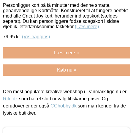
Personliggør kort på få minutter med denne smarte,
genanvendelige Kortmåtte. Konstrueret til at fungere perfekt
med alle Cricut Joy kort, herunder indlægskort (sælges
separat). Du kan personliggøre fødselsdagskort i sidste
øjeblik, eftertænksomme takkekor
(Læs mere)
79.95
kr.
(Vis fragtpris)
Læs mere »
Køb nu »
Den mest populære kreative webshop i Danmark lige nu er
Rito.dk
som har et stort udvalg til skarpe priser. Og
derudover er der også
CChobby.dk
som man kender fra de
fysiske butikker.