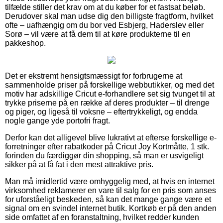
tilfælde stiller det krav om at du køber for et fastsat beløb.
Derudover skal man udse dig den billigste fragtform, hvilket
ofte – uafhængig om du bor ved Esbjerg, Haderslev eller
Sorø – vil være at få dem til at køre produkterne til en
pakkeshop.
Det er ekstremt hensigtsmæssigt for forbrugerne at
sammenholde priser på forskellige webbutikker, og med det
motiv har adskillige Cricut e-forhandlere set sig tvunget til at
trykke priserne på en række af deres produkter – til drenge
og piger, og ligeså til voksne – eftertrykkeligt, og endda
nogle gange yde portofri fragt.
Derfor kan det alligevel blive lukrativt at efterse forskellige e-
forretninger efter rabatkoder på Cricut Joy Kortmåtte, 1 stk.
forinden du færdiggør din shopping, så man er usvigeligt
sikker på at få fat i den mest attraktive pris.
Man må imidlertid være omhyggelig med, at hvis en internet
virksomhed reklamerer en vare til salg for en pris som anses
for uforståeligt beskeden, så kan det mange gange være et
signal om en svindel internet butik. Kortkøb er på den anden
side omfattet af en foranstaltning, hvilket redder kunden