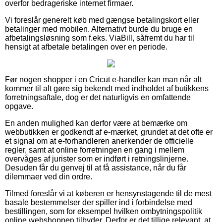
overfor bedrageriske internet firmaer.
Vi foreslår generelt køb med gængse betalingskort eller
betalinger med mobilen. Alternativt burde du bruge en
afbetalingsløsning som f.eks. ViaBill, såfremt du har til
hensigt at afbetale betalingen over en periode.
Før nogen shopper i en Cricut e-handler kan man når alt
kommer til alt gøre sig bekendt med indholdet af butikkens
forretningsaftale, dog er det naturligvis en omfattende
opgave.
En anden mulighed kan derfor være at bemærke om
webbutikken er godkendt af e-mærket, grundet at det ofte er
et signal om at e-forhandleren anerkender de officielle
regler, samt at online forretningen en gang i mellem
overvåges af jurister som er indført i retningslinjerne.
Desuden får du genvej til at få assistance, når du får
dilemmaer ved din ordre.
Tilmed foreslår vi at køberen er hensynstagende til de mest
basale bestemmelser der spiller ind i forbindelse med
bestillingen, som for eksempel hvilken ombytningspolitik
online webshoppen tilbyder. Derfor er det tillige relevant, at