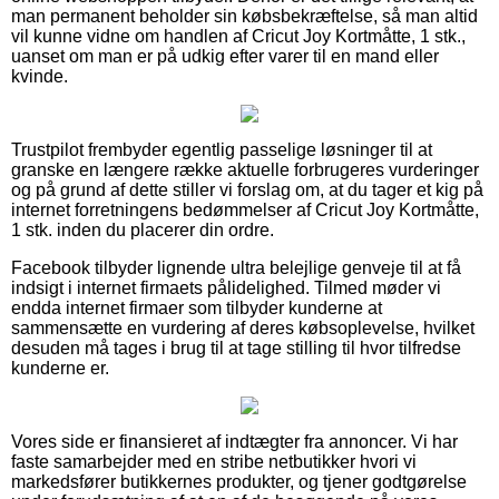
man permanent beholder sin købsbekræftelse, så man altid
vil kunne vidne om handlen af Cricut Joy Kortmåtte, 1 stk.,
uanset om man er på udkig efter varer til en mand eller
kvinde.
Trustpilot frembyder egentlig passelige løsninger til at
granske en længere række aktuelle forbrugeres vurderinger
og på grund af dette stiller vi forslag om, at du tager et kig på
internet forretningens bedømmelser af Cricut Joy Kortmåtte,
1 stk. inden du placerer din ordre.
Facebook tilbyder lignende ultra belejlige genveje til at få
indsigt i internet firmaets pålidelighed. Tilmed møder vi
endda internet firmaer som tilbyder kunderne at
sammensætte en vurdering af deres købsoplevelse, hvilket
desuden må tages i brug til at tage stilling til hvor tilfredse
kunderne er.
Vores side er finansieret af indtægter fra annoncer. Vi har
faste samarbejder med en stribe netbutikker hvori vi
markedsfører butikkernes produkter, og tjener godtgørelse