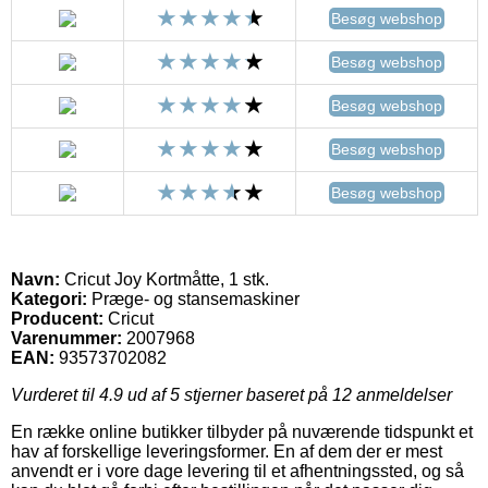
Besøg webshop
Besøg webshop
Besøg webshop
Besøg webshop
Besøg webshop
Navn:
Cricut Joy Kortmåtte, 1 stk.
Kategori:
Præge- og stansemaskiner
Producent:
Cricut
Varenummer:
2007968
EAN:
93573702082
Vurderet til
4.9
ud af 5 stjerner baseret på
12
anmeldelser
En række online butikker tilbyder på nuværende tidspunkt et
hav af forskellige leveringsformer. En af dem der er mest
anvendt er i vore dage levering til et afhentningssted, og så