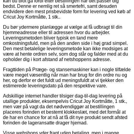
kan du blot gå forbi efter bestillingen når det passer dig
bedst. Denne er nemlig ret så smertefri, samt desuden
endvidere den mest prisbevidste form for levering ved køb af
Cricut Joy Kortmåtte, 1 stk..
Du bør ydermere planlægge at vælge at få udbragt til din
hjemmeadresse eller til adressen hvor du arbejder.
Leveringsmetoden bliver typisk en tand mere
omkostningsfuld, men på den anden side i høj grad simpel.
Den mest betalelige leveringsmetode kan ikke modsiges at
være at hente ordren selv, som dog står og falder med at du
opholder dig i kort afstand af netshoppens adresse.
Fragttiden på Præge- og stansemaskiner kan i nogle tilfælde
være meget væsentlig når man har brug for din ordre nu og
her, og derfor er det fuldt ud meningsfuldt at vi tjekker den
estimerede leveringsdato på den respektive vare.
Adskillige internet handler tilsiger dag-til-dag levering på
utallige produkter, eksempelvis Cricut Joy Kortmåtte, 1 stk.,
men vær på vagt da det nødvendiggør at bestillingen
placeres forinden et bestemt klokkeslæt, med det formål at
de har en chance for at nå at få dit nye produkt sendt afsted
forinden de lageransatte drager hjemad.
Visse webshops yder fragt uden betaling, men i mange