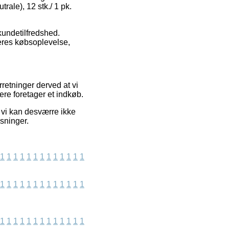
trale), 12 stk./ 1 pk.
kundetilfredshed.
deres købsoplevelse,
rretninger derved at vi
ere foretager et indkøb.
 vi kan desværre ikke
sninger.
1
1
1
1
1
1
1
1
1
1
1
1
1
1
1
1
1
1
1
1
1
1
1
1
1
1
1
1
1
1
1
1
1
1
1
1
1
1
1