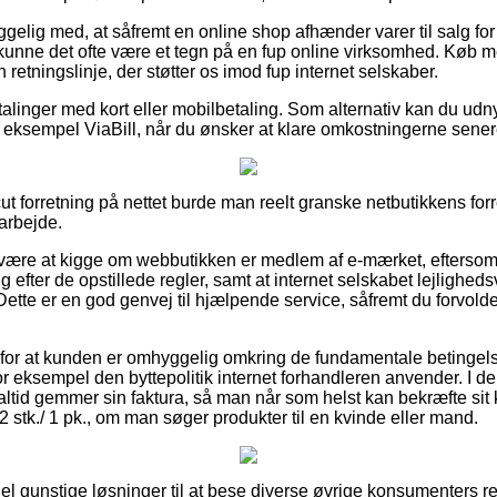
elig med, at såfremt en online shop afhænder varer til salg for
å kunne det ofte være et tegn på en fup online virksomhed. Køb
n retningslinje, der støtter os imod fup internet selskaber.
etalinger med kort eller mobilbetaling. Som alternativ kan du udn
or eksempel ViaBill, når du ønsker at klare omkostningerne sener
cut forretning på nettet burde man reelt granske netbutikkens forr
arbejde.
ære at kigge om webbutikken er medlem af e-mærket, eftersom 
g efter de opstillede regler, samt at internet selskabet lejlighedsvi
 Dette er en god genvej til hjælpende service, såfremt du forvol
 for at kunden er omhyggelig omkring de fundamentale betingelser
r eksempel den byttepolitik internet forhandleren anvender. I de
altid gemmer sin faktura, så man når som helst kan bekræfte sit 
2 stk./ 1 pk., om man søger produkter til en kvinde eller mand.
el gunstige løsninger til at bese diverse øvrige konsumenters re