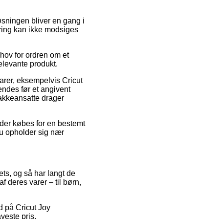
øsningen bliver en gang i
ring kan ikke modsiges
hov for ordren om et
relevante produkt.
varer, eksempelvis Cricut
sendes før et angivent
pakkeansatte drager
 der købes for en bestemt
du opholder sig nær
lets, og så har langt de
 deres varer – til børn,
ud på Cricut Joy
aveste pris.