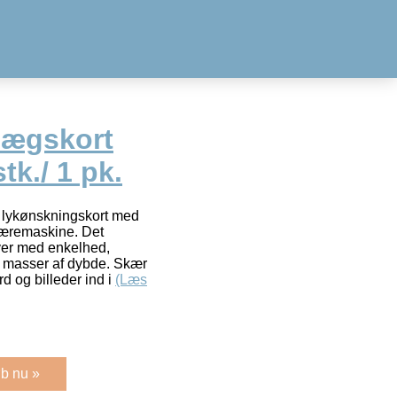
lægskort
tk./ 1 pk.
e lykønskningskort med
skæremaskine. Det
ver med enkelhed,
d masser af dybde. Skær
d og billeder ind i
(Læs
b nu »