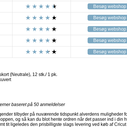
Besøg webshop
Besøg webshop
Besøg webshop
Besøg webshop
Besøg webshop
ort (Neutrale), 12 stk./ 1 pk.
kuvert
jerner baseret på
50
anmeldelser
tagender tilbyder på nuværende tidspunkt alverdens muligheder fo
hoppen, og så kan du blot hente ordren når det passer ind i din
samt tit ligeledes den prisbilligste slags levering ved køb af Cric