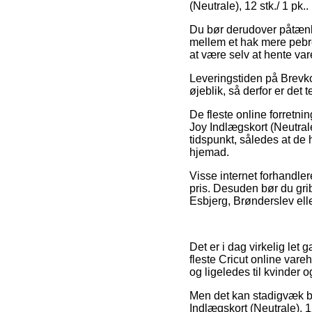
(Neutrale), 12 stk./ 1 pk..
Du bør derudover påtænke 
mellem et hak mere pebr
at være selv at hente var
Leveringstiden på Brevko
øjeblik, så derfor er det
De fleste online forretni
Joy Indlægskort (Neutrale
tidspunkt, således at de 
hjemad.
Visse internet forhandler
pris. Desuden bør du gri
Esbjerg, Brønderslev eller
Det er i dag virkelig let 
fleste Cricut online vare
og ligeledes til kvinder 
Men det kan stadigvæk bliv
Indlægskort (Neutrale), 12