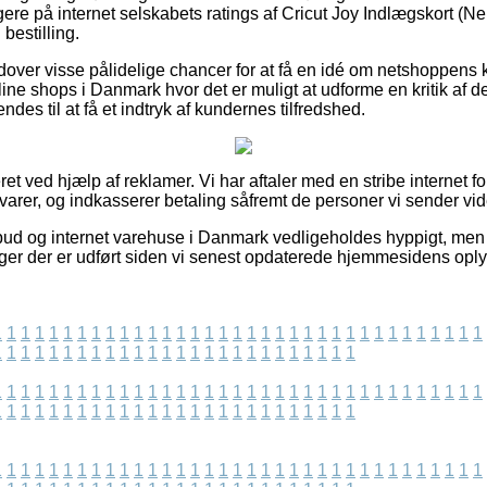
ogere på internet selskabets ratings af Cricut Joy Indlægskort (Neu
 bestilling.
ver visse pålidelige chancer for at få en idé om netshoppens 
ine shops i Danmark hvor det er muligt at udforme en kritik af 
des til at få et indtryk af kundernes tilfredshed.
t ved hjælp af reklamer. Vi har aftaler med en stribe internet fo
varer, og indkasserer betaling såfremt de personer vi sender vid
lbud og internet varehuse i Danmark vedligeholdes hyppigt, men
ger der er udført siden vi senest opdaterede hjemmesidens oply
1
1
1
1
1
1
1
1
1
1
1
1
1
1
1
1
1
1
1
1
1
1
1
1
1
1
1
1
1
1
1
1
1
1
1
1
1
1
1
1
1
1
1
1
1
1
1
1
1
1
1
1
1
1
1
1
1
1
1
1
1
1
1
1
1
1
1
1
1
1
1
1
1
1
1
1
1
1
1
1
1
1
1
1
1
1
1
1
1
1
1
1
1
1
1
1
1
1
1
1
1
1
1
1
1
1
1
1
1
1
1
1
1
1
1
1
1
1
1
1
1
1
1
1
1
1
1
1
1
1
1
1
1
1
1
1
1
1
1
1
1
1
1
1
1
1
1
1
1
1
1
1
1
1
1
1
1