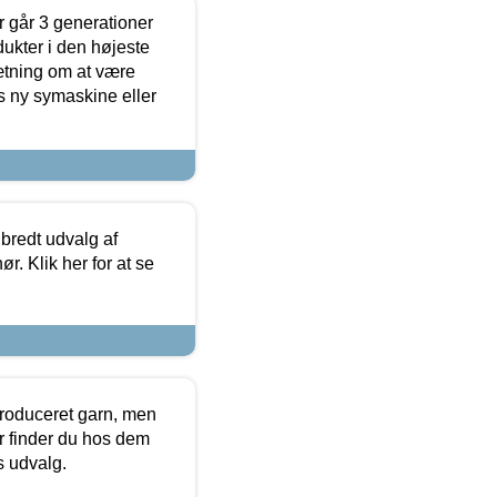
 går 3 generationer
dukter i den højeste
sætning om at være
s ny symaskine eller
 bredt udvalg af
r. Klik her for at se
produceret garn, men
or finder du hos dem
es udvalg.