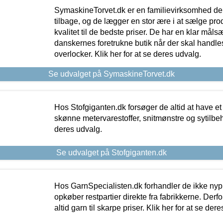
SymaskineTorvet.dk er en familievirksomhed der
tilbage, og de lægger en stor ære i at sælge pro
kvalitet til de bedste priser. De har en klar mål
danskernes foretrukne butik når der skal handle
overlocker. Klik her for at se deres udvalg.
Se udvalget på SymaskineTorvet.dk
Hos Stofgiganten.dk forsøger de altid at have et
skønne metervarestoffer, snitmønstre og sytilbehø
deres udvalg.
Se udvalget på Stofgiganten.dk
Hos GarnSpecialisten.dk forhandler de ikke ny
opkøber restpartier direkte fra fabrikkerne. Derf
altid garn til skarpe priser. Klik her for at se der