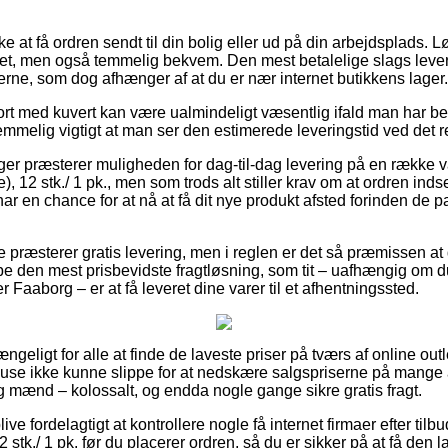
at få ordren sendt til din bolig eller ud på din arbejdsplads. L
et, men også temmelig bekvem. Den mest betalelige slags leve
erne, som dog afhænger af at du er nær internet butikkens lager.
rt med kuvert kan være ualmindeligt væsentlig ifald man har be
 temmelig vigtigt at man ser den estimerede leveringstid ved det 
nger præsterer muligheden for dag-til-dag levering på en række 
), 12 stk./ 1 pk., men som trods alt stiller krav om at ordren ind
har en chance for at nå at få dit nye produkt afsted forinden de 
e præsterer gratis levering, men i reglen er det så præmissen at
be den mest prisbevidste fragtløsning, som tit – uafhængig om 
 Faaborg – er at få leveret dine varer til et afhentningssted.
gængeligt for alle at finde de laveste priser på tværs af online out
huse ikke kunne slippe for at nedskære salgspriserne på mange af
og mænd – kolossalt, og endda nogle gange sikre gratis fragt.
e fordelagtigt at kontrollere nogle få internet firmaer efter tilb
 stk./ 1 pk. før du placerer ordren, så du er sikker på at få den l