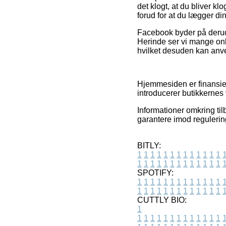
det klogt, at du bliver kl
forud for at du lægger din
Facebook byder på derudo
Herinde ser vi mange onl
hvilket desuden kan anven
Hjemmesiden er finansiere
introducerer butikkernes 
Informationer omkring ti
garantere imod regulerin
BITLY:
1
1
1
1
1
1
1
1
1
1
1
1
1
1
1
1
1
1
1
1
1
1
1
1
1
1
SPOTIFY:
1
1
1
1
1
1
1
1
1
1
1
1
1
1
1
1
1
1
1
1
1
1
1
1
1
1
CUTTLY BIO:
1
1
1
1
1
1
1
1
1
1
1
1
1
1