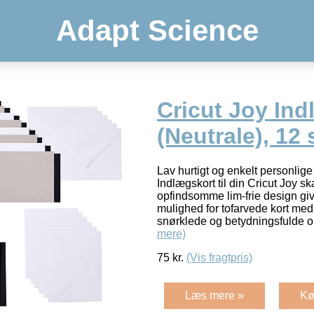
Adapt Science
Cricut Joy Ind
(Neutrale), 12 s
Lav hurtigt og enkelt personlig
Indlægskort til din Cricut Joy 
opfindsomme lim-frie design gi
mulighed for tofarvede kort me
snørklede og betydningsfulde or
mere)
75
kr.
(Vis fragtpris)
Læs mere »
Kø