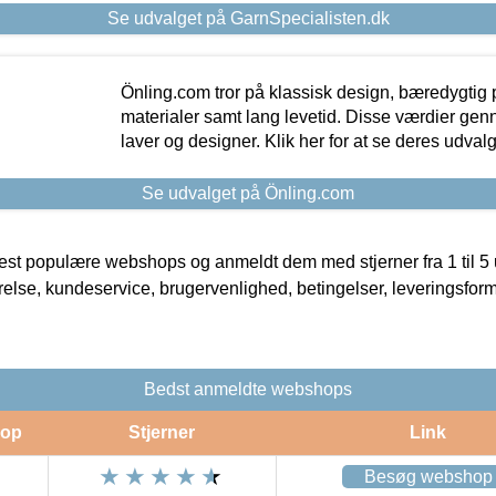
Se udvalget på GarnSpecialisten.dk
Önling.com tror på klassisk design, bæredygtig p
materialer samt lang levetid. Disse værdier gen
laver og designer. Klik her for at se deres udvalg
Se udvalget på Önling.com
t populære webshops og anmeldt dem med stjerner fra 1 til 5 ud
rrelse, kundeservice, brugervenlighed, betingelser, leveringsfor
Bedst anmeldte webshops
op
Stjerner
Link
Besøg webshop