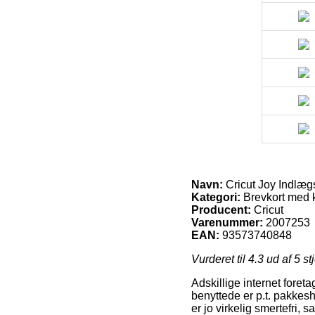
Navn:
Cricut Joy Indlægsk
Kategori:
Brevkort med 
Producent:
Cricut
Varenummer:
2007253
EAN:
93573740848
Vurderet til
4.3
ud af 5 st
Adskillige internet fore
benyttede er p.t. pakkes
er jo virkelig smertefri, 