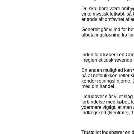
Du skal bare være omhygg
virke mystisk letkøbt, s
er trods alt omfavnet af e
Generelt går vi ind for b
afbetalingsløsning fra f
Inden folk køber i en Cri
i reglen et tidskrævende 
En anden mulighed kan v
på at netbutikken retter si
kender retningslinjerne.
med din handel.
Herudover slår vi et slag
forbindelse med købet, fo
ydermere vigtigt, at man 
Indlægskort (Neutrale), 1
Trustpilot indebærer en d