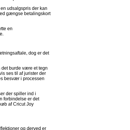
 en udsalgspris der kan
 med gængse betalingskort
ytte en
e.
etningsaftale, dog er det
det burde være et tegn
s ses til af jurister der
des besvær i processen
 der spiller ind i
n forbindelse er det
køb af Cricut Joy
flektioner og derved er