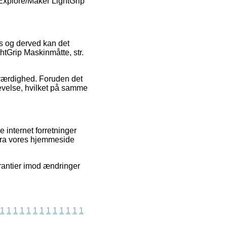
 Explore/Maker LightGrip
ngs og derved kan det
htGrip Maskinmåtte, str.
troværdighed. Foruden det
levelse, hvilket på samme
internet forretninger
r fra vores hjemmeside
arantier imod ændringer
1
1
1
1
1
1
1
1
1
1
1
1
1