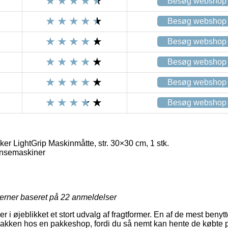
Besøg webshop
Besøg webshop
Besøg webshop
Besøg webshop
Besøg webshop
Besøg webshop
er LightGrip Maskinmåtte, str. 30×30 cm, 1 stk.
nsemaskiner
jerner baseret på
22
anmeldelser
r i øjeblikket et stort udvalg af fragtformer. En af de mest ben
t pakken hos en pakkeshop, fordi du så nemt kan hente de købte p