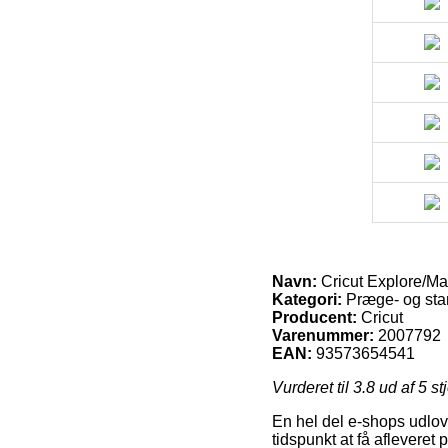
Navn:
Cricut Explore/Mak
Kategori:
Præge- og sta
Producent:
Cricut
Varenummer:
2007792
EAN:
93573654541
Vurderet til
3.8
ud af 5 st
En hel del e-shops udlove
tidspunkt at få aflevere