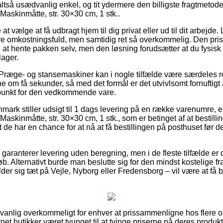
altså usædvanlig enkel, og tit ydermere den billigste fragtmetod
Maskinmåtte, str. 30×30 cm, 1 stk..
t vælge at få udbragt hjem til dig privat eller ud til dit arbejde.
 omkostningsfuld, men samtidig ret så overkommelig. Den prisb
re at hente pakken selv, men den løsning forudsætter at du fysis
ager.
Præge- og stansemaskiner kan i nogle tilfælde være særdeles r
e om få sekunder, så med det formål er det utvivlsomt fornuftigt a
spunkt for den vedkommende vare.
nmark stiller udsigt til 1 dags levering på en række varenumre, 
askinmåtte, str. 30×30 cm, 1 stk., som er betinget af at bestill
at de har en chance for at nå at få bestillingen på posthuset før
r garanterer levering uden beregning, men i de fleste tilfælde e
eløb. Alternativt burde man beslutte sig for den mindst kostelige f
er sig tæt på Vejle, Nyborg eller Fredensborg – vil være at få br
anlig overkommeligt for enhver at prissammenligne hos flere onl
net butikker været tvunget til at tvinge priserne på deres produkter