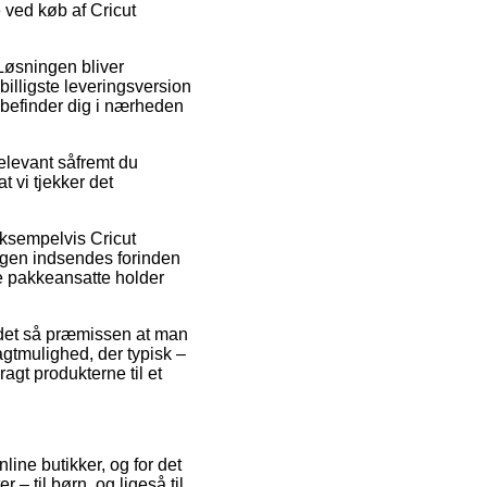
e ved køb af Cricut
 Løsningen bliver
illigste leveringsversion
k befinder dig i nærheden
elevant såfremt du
t vi tjekker det
eksempelvis Cricut
ingen indsendes forinden
 de pakkeansatte holder
r det så præmissen at man
ragtmulighed, der typisk –
agt produkterne til et
ine butikker, og for det
 – til børn, og ligeså til