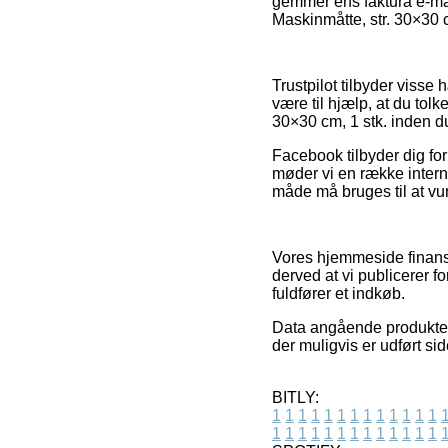
gemmer ens faktura e-mai
Maskinmåtte, str. 30×30 c
Trustpilot tilbyder visse
være til hjælp, at du tol
30×30 cm, 1 stk. inden d
Facebook tilbyder dig for
møder vi en række intern
måde må bruges til at vu
Vores hjemmeside finansi
derved at vi publicerer f
fuldfører et indkøb.
Data angående produkter 
der muligvis er udført si
BITLY:
1
1
1
1
1
1
1
1
1
1
1
1
1
1
1
1
1
1
1
1
1
1
1
1
1
1