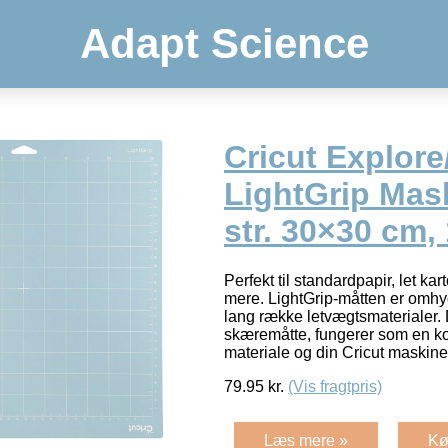
Adapt Science
Cricut Explor
LightGrip Mas
str. 30×30 cm, 
Perfekt til standardpapir, let k
mere. LightGrip-måtten er omhygg
lang række letvægtsmaterialer
skæremåtte, fungerer som en ko
materiale og din Cricut maskine
79.95
kr.
(Vis fragtpris)
Læs mere »
Kø