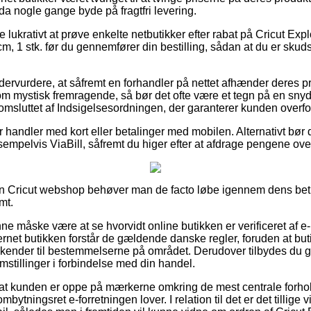
a nogle gange byde på fragtfri levering.
ve lukrativt at prøve enkelte netbutikker efter rabat på Cricut Ex
m, 1 stk. før du gennemfører din bestilling, sådan at du er skud
dervurdere, at såfremt en forhandler på nettet afhænder deres pro
m mystisk fremragende, så bør det ofte være et tegn på en sny
t omsluttet af Indsigelsesordningen, der garanterer kunden overfo
or handler med kort eller betalinger med mobilen. Alternativt bør 
empelvis ViaBill, såfremt du higer efter at afdrage pengene over
n Cricut webshop behøver man de facto løbe igennem dens betin
mt.
 måske være at se hvorvidt online butikken er verificeret af e-
ternet butikken forstår de gældende danske regler, foruden at b
r kender til bestemmelserne på området. Derudover tilbydes du ge
emstillinger i forbindelse med din handel.
 at kunden er oppe på mærkerne omkring de mest centrale forhol
mbytningsret e-forretningen lover. I relation til det er det tillige