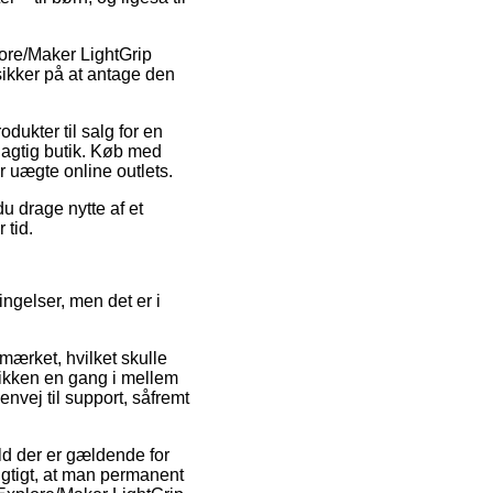
plore/Maker LightGrip
sikker på at antage den
dukter til salg for en
dagtig butik. Køb med
r uægte online outlets.
du drage nytte af et
 tid.
gelser, men det er i
mærket, hvilket skulle
utikken en gang i mellem
nvej til support, såfremt
d der er gældende for
 vigtigt, at man permanent