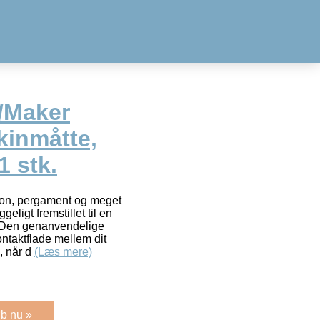
e/Maker
kinmåtte,
1 stk.
arton, pergament og meget
eligt fremstillet til en
. Den genanvendelige
ntaktflade mellem dit
, når d
(Læs mere)
b nu »