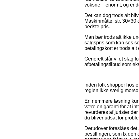
voksne – enormt, og endd
Det kan dog trods alt bli
Maskinmåtte, str. 30×30 c
bedste pris.
Man bør trods alt ikke un
salgspris som kan ses so
betalingskort er trods al
Generelt slår vi et slag f
afbetalingstilbud som eks
Inden folk shopper hos e
reglen ikke særlig morso
En nemmere løsning kunne
være en garanti for at in
revurderes af jurister de
du bliver udsat for probl
Derudover foreslåes det
bestillingen, som fx den o