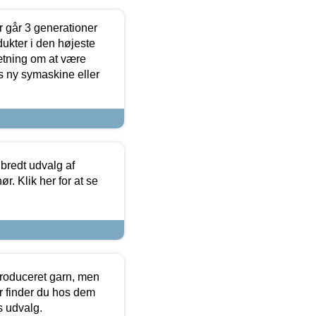
 går 3 generationer
dukter i den højeste
sætning om at være
s ny symaskine eller
 bredt udvalg af
r. Klik her for at se
produceret garn, men
or finder du hos dem
es udvalg.