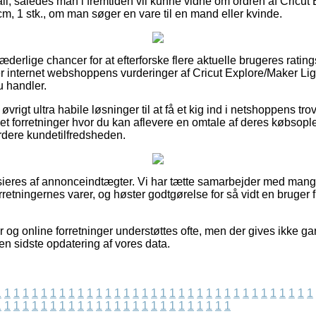
l, således man i fremtiden vil kunne vidne om ordren af Cricut
m, 1 stk., om man søger en vare til en mand eller kvinde.
 hæderlige chancer for at efterforske flere aktuelle brugeres rati
ker internet webshoppens vurderinger af Cricut Explore/Maker Lig
u handler.
 øvrigt ultra habile løsninger til at få et kig ind i netshoppens 
et forretninger hvor du kan aflevere en omtale af deres købsop
rdere kundetilfredsheden.
eres af annonceindtægter. Vi har tætte samarbejder med mange 
orretningernes varer, og høster godtgørelse for så vidt en bruge
og online forretninger understøttes ofte, men der gives ikke g
den sidste opdatering af vores data.
1
1
1
1
1
1
1
1
1
1
1
1
1
1
1
1
1
1
1
1
1
1
1
1
1
1
1
1
1
1
1
1
1
1
1
1
1
1
1
1
1
1
1
1
1
1
1
1
1
1
1
1
1
1
1
1
1
1
1
1
1