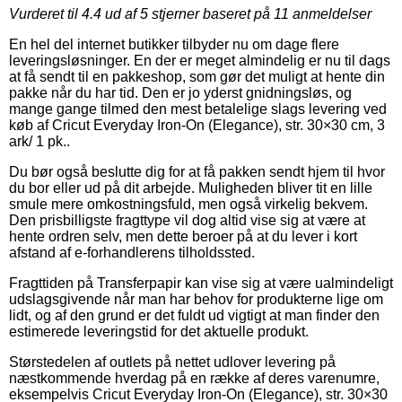
Vurderet til
4.4
ud af 5 stjerner baseret på
11
anmeldelser
En hel del internet butikker tilbyder nu om dage flere
leveringsløsninger. En der er meget almindelig er nu til dags
at få sendt til en pakkeshop, som gør det muligt at hente din
pakke når du har tid. Den er jo yderst gnidningsløs, og
mange gange tilmed den mest betalelige slags levering ved
køb af Cricut Everyday Iron-On (Elegance), str. 30×30 cm, 3
ark/ 1 pk..
Du bør også beslutte dig for at få pakken sendt hjem til hvor
du bor eller ud på dit arbejde. Muligheden bliver tit en lille
smule mere omkostningsfuld, men også virkelig bekvem.
Den prisbilligste fragttype vil dog altid vise sig at være at
hente ordren selv, men dette beroer på at du lever i kort
afstand af e-forhandlerens tilholdssted.
Fragttiden på Transferpapir kan vise sig at være ualmindeligt
udslagsgivende når man har behov for produkterne lige om
lidt, og af den grund er det fuldt ud vigtigt at man finder den
estimerede leveringstid for det aktuelle produkt.
Størstedelen af outlets på nettet udlover levering på
næstkommende hverdag på en række af deres varenumre,
eksempelvis Cricut Everyday Iron-On (Elegance), str. 30×30