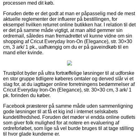
processen med dit køb.
Foruden dette er det godt at man er påpasselig med de mest
aktuelle reglementer der influerer på bestillingen, for
eksempel hvilken returret online butikken har. I relation til det
er det på samme måde vigtigt, at man altid gemmer sin
ordremail, således man fremadrettet vil kunne vidne om sin
shopping af Cricut Everyday Iron-On (Elegance), str. 30×30
cm, 3 ark/ 1 pk., uafhængig om du er på gaveindkøb til en
mand eller kvinde.
Trustpilot byder på ultra fortræffelige løsninger til at udforske
en stor gruppe tidligere køberes omtaler og derved slår vi et
slag for, at du iagttager online forretningens bedømmelser af
Cricut Everyday Iron-On (Elegance), str. 30×30 cm, 3 ark/ 1
pk. forinden du køber.
Facebook præsterer på samme måde uden sammenligning
gode løsninger til at få et kig ind i internet selskabets
kundetilfredshed. Foruden det møder vi endda online outlets
som giver folk mulighed for at notere en evaluering af
ordreforløbet, som lige så vel burde bruges til at tage stilling
til hvor glade kunderne er.