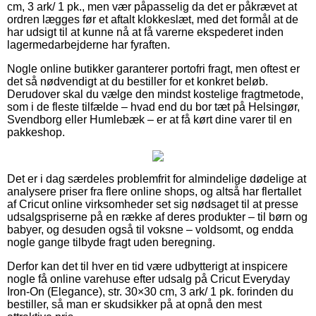
cm, 3 ark/ 1 pk., men vær påpasselig da det er påkrævet at
ordren lægges før et aftalt klokkeslæt, med det formål at de
har udsigt til at kunne nå at få varerne ekspederet inden
lagermedarbejderne har fyraften.
Nogle online butikker garanterer portofri fragt, men oftest er
det så nødvendigt at du bestiller for et konkret beløb.
Derudover skal du vælge den mindst kostelige fragtmetode,
som i de fleste tilfælde – hvad end du bor tæt på Helsingør,
Svendborg eller Humlebæk – er at få kørt dine varer til en
pakkeshop.
Det er i dag særdeles problemfrit for almindelige dødelige at
analysere priser fra flere online shops, og altså har flertallet
af Cricut online virksomheder set sig nødsaget til at presse
udsalgspriserne på en række af deres produkter – til børn og
babyer, og desuden også til voksne – voldsomt, og endda
nogle gange tilbyde fragt uden beregning.
Derfor kan det til hver en tid være udbytterigt at inspicere
nogle få online varehuse efter udsalg på Cricut Everyday
Iron-On (Elegance), str. 30×30 cm, 3 ark/ 1 pk. forinden du
bestiller, så man er skudsikker på at opnå den mest