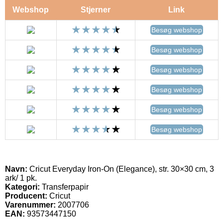
Webshop
Stjerner
Link
Besøg webshop
Besøg webshop
Besøg webshop
Besøg webshop
Besøg webshop
Besøg webshop
Navn:
Cricut Everyday Iron-On (Elegance), str. 30×30 cm, 3
ark/ 1 pk.
Kategori:
Transferpapir
Producent:
Cricut
Varenummer:
2007706
EAN:
93573447150