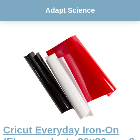
Adapt Science
Cricut Everyday Iron-On