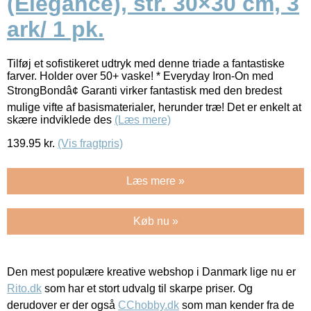
(Elegance), str. 30×30 cm, 3
ark/ 1 pk.
Tilføj et sofistikeret udtryk med denne triade a fantastiske
farver. Holder over 50+ vaske! * Everyday Iron-On med
StrongBondâ¢ Garanti virker fantastisk med den bredest
mulige vifte af basismaterialer, herunder træ! Det er enkelt at
skære indviklede des
(Læs mere)
139.95
kr.
(Vis fragtpris)
Læs mere »
Køb nu »
Den mest populære kreative webshop i Danmark lige nu er
Rito.dk
som har et stort udvalg til skarpe priser. Og
derudover er der også
CChobby.dk
som man kender fra de