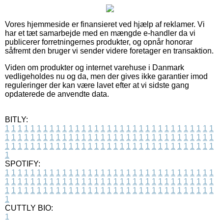
Vores hjemmeside er finansieret ved hjælp af reklamer. Vi
har et tæt samarbejde med en mængde e-handler da vi
publicerer forretningernes produkter, og opnår honorar
såfremt den bruger vi sender videre foretager en transaktion.
Viden om produkter og internet varehuse i Danmark
vedligeholdes nu og da, men der gives ikke garantier imod
reguleringer der kan være lavet efter at vi sidste gang
opdaterede de anvendte data.
BITLY:
1
1
1
1
1
1
1
1
1
1
1
1
1
1
1
1
1
1
1
1
1
1
1
1
1
1
1
1
1
1
1
1
1
1
1
1
1
1
1
1
1
1
1
1
1
1
1
1
1
1
1
1
1
1
1
1
1
1
1
1
1
1
1
1
1
1
1
1
1
1
1
1
1
1
1
1
1
1
1
1
1
1
1
1
1
1
1
1
1
1
1
1
1
1
1
1
1
1
1
1
SPOTIFY:
1
1
1
1
1
1
1
1
1
1
1
1
1
1
1
1
1
1
1
1
1
1
1
1
1
1
1
1
1
1
1
1
1
1
1
1
1
1
1
1
1
1
1
1
1
1
1
1
1
1
1
1
1
1
1
1
1
1
1
1
1
1
1
1
1
1
1
1
1
1
1
1
1
1
1
1
1
1
1
1
1
1
1
1
1
1
1
1
1
1
1
1
1
1
1
1
1
1
1
1
CUTTLY BIO:
1