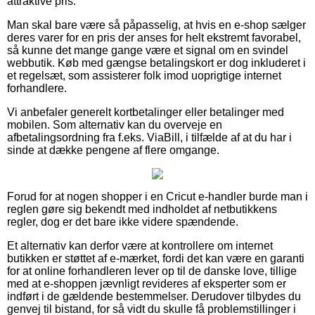
attraktive pris.
Man skal bare være så påpasselig, at hvis en e-shop sælger
deres varer for en pris der anses for helt ekstremt favorabel,
så kunne det mange gange være et signal om en svindel
webbutik. Køb med gængse betalingskort er dog inkluderet i
et regelsæt, som assisterer folk imod uoprigtige internet
forhandlere.
Vi anbefaler generelt kortbetalinger eller betalinger med
mobilen. Som alternativ kan du overveje en
afbetalingsordning fra f.eks. ViaBill, i tilfælde af at du har i
sinde at dække pengene af flere omgange.
Forud for at nogen shopper i en Cricut e-handler burde man i
reglen gøre sig bekendt med indholdet af netbutikkens
regler, dog er det bare ikke videre spændende.
Et alternativ kan derfor være at kontrollere om internet
butikken er støttet af e-mærket, fordi det kan være en garanti
for at online forhandleren lever op til de danske love, tillige
med at e-shoppen jævnligt revideres af eksperter som er
indført i de gældende bestemmelser. Derudover tilbydes du
genvej til bistand, for så vidt du skulle få problemstillinger i