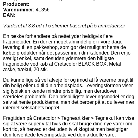
Producent:
Varenummer:
41356
EAN:
Vurderet til
3.8
ud af 5 stjerner baseret på
5
anmeldelser
En række forhandlere på nettet yder heldigvis flere
fragtmetoder. En der er meget almindelig er i vore dage
levering til en pakkeshop, som gør det muligt at hente de
købte produkter når det passer ind i din kalender. Den er jo
særligt enkel, samt desuden ydermere den billigste
fragtmetode ved køb af Cretacolor BLACK BOX, Metal
æske, trækul, 20 stk.
Du kunne lige så vel afveje for og imod at få varerne bragt til
din bolig eller ud til din arbejdsplads. Leveringsformen viser
sig typisk en kende mindre prisbillig, men derudover
særdeles problemfri. Den prisbilligste leveringsmodel er dog
selv at hente produkterne, men det beroer på at du lever nær
internet selskabets bopæl.
Fragttiden på Cretacolor > Tegneartikler > Tegnekul kan vise
sig at være super vital hvis du skal bruge dine nye varer om
kort tid, så herved er det uden tvivl klogt at man besigtiger
den forventede leveringsdato ved den aktuelle vare.