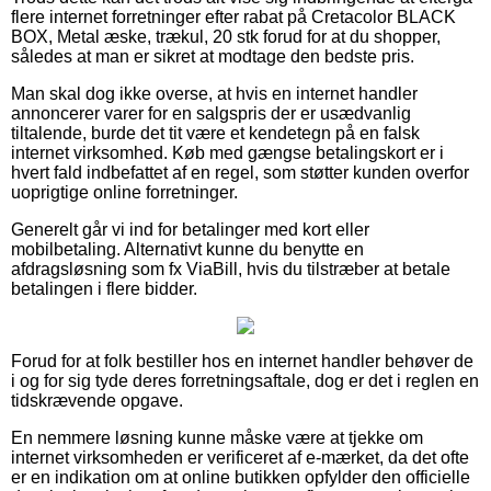
flere internet forretninger efter rabat på Cretacolor BLACK
BOX, Metal æske, trækul, 20 stk forud for at du shopper,
således at man er sikret at modtage den bedste pris.
Man skal dog ikke overse, at hvis en internet handler
annoncerer varer for en salgspris der er usædvanlig
tiltalende, burde det tit være et kendetegn på en falsk
internet virksomhed. Køb med gængse betalingskort er i
hvert fald indbefattet af en regel, som støtter kunden overfor
uoprigtige online forretninger.
Generelt går vi ind for betalinger med kort eller
mobilbetaling. Alternativt kunne du benytte en
afdragsløsning som fx ViaBill, hvis du tilstræber at betale
betalingen i flere bidder.
Forud for at folk bestiller hos en internet handler behøver de
i og for sig tyde deres forretningsaftale, dog er det i reglen en
tidskrævende opgave.
En nemmere løsning kunne måske være at tjekke om
internet virksomheden er verificeret af e-mærket, da det ofte
er en indikation om at online butikken opfylder den officielle