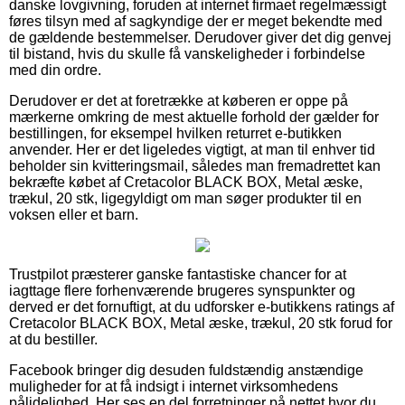
danske lovgivning, foruden at internet firmaet regelmæssigt
føres tilsyn med af sagkyndige der er meget bekendte med
de gældende bestemmelser. Derudover giver det dig genvej
til bistand, hvis du skulle få vanskeligheder i forbindelse
med din ordre.
Derudover er det at foretrække at køberen er oppe på
mærkerne omkring de mest aktuelle forhold der gælder for
bestillingen, for eksempel hvilken returret e-butikken
anvender. Her er det ligeledes vigtigt, at man til enhver tid
beholder sin kvitteringsmail, således man fremadrettet kan
bekræfte købet af Cretacolor BLACK BOX, Metal æske,
trækul, 20 stk, ligegyldigt om man søger produkter til en
voksen eller et barn.
Trustpilot præsterer ganske fantastiske chancer for at
iagttage flere forhenværende brugeres synspunkter og
derved er det fornuftigt, at du udforsker e-butikkens ratings af
Cretacolor BLACK BOX, Metal æske, trækul, 20 stk forud for
at du bestiller.
Facebook bringer dig desuden fuldstændig anstændige
muligheder for at få indsigt i internet virksomhedens
pålidelighed. Her ses en del forretninger på nettet hvor du