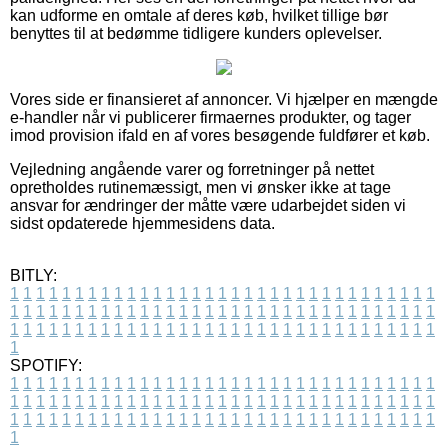
kan udforme en omtale af deres køb, hvilket tillige bør
benyttes til at bedømme tidligere kunders oplevelser.
Vores side er finansieret af annoncer. Vi hjælper en mængde
e-handler når vi publicerer firmaernes produkter, og tager
imod provision ifald en af vores besøgende fuldfører et køb.
Vejledning angående varer og forretninger på nettet
opretholdes rutinemæssigt, men vi ønsker ikke at tage
ansvar for ændringer der måtte være udarbejdet siden vi
sidst opdaterede hjemmesidens data.
BITLY:
1
1
1
1
1
1
1
1
1
1
1
1
1
1
1
1
1
1
1
1
1
1
1
1
1
1
1
1
1
1
1
1
1
1
1
1
1
1
1
1
1
1
1
1
1
1
1
1
1
1
1
1
1
1
1
1
1
1
1
1
1
1
1
1
1
1
1
1
1
1
1
1
1
1
1
1
1
1
1
1
1
1
1
1
1
1
1
1
1
1
1
1
1
1
1
1
1
1
1
1
SPOTIFY:
1
1
1
1
1
1
1
1
1
1
1
1
1
1
1
1
1
1
1
1
1
1
1
1
1
1
1
1
1
1
1
1
1
1
1
1
1
1
1
1
1
1
1
1
1
1
1
1
1
1
1
1
1
1
1
1
1
1
1
1
1
1
1
1
1
1
1
1
1
1
1
1
1
1
1
1
1
1
1
1
1
1
1
1
1
1
1
1
1
1
1
1
1
1
1
1
1
1
1
1