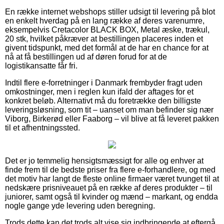
En række internet webshops stiller udsigt til levering på blot
en enkelt hverdag på en lang række af deres varenumre,
eksempelvis Cretacolor BLACK BOX, Metal æske, trækul,
20 stk, hvilket påkræver at bestillingen placeres inden et
givent tidspunkt, med det formål at de har en chance for at
nå at få bestillingen ud af døren forud for at de
logistikansatte får fri.
Indtil flere e-forretninger i Danmark frembyder fragt uden
omkostninger, men i reglen kun ifald der aftages for et
konkret beløb. Alternativt må du foretrække den billigste
leveringsløsning, som tit – uanset om man befinder sig nær
Viborg, Birkerød eller Faaborg – vil blive at få leveret pakken
til et afhentningssted.
Det er jo temmelig hensigtsmæssigt for alle og enhver at
finde frem til de bedste priser fra flere e-forhandlere, og med
det motiv har langt de fleste online firmaer været tvunget til at
nedskære prisniveauet på en række af deres produkter – til
juniorer, samt også til kvinder og mænd – markant, og endda
nogle gange yde levering uden beregning.
Trods dette kan det trods alt vise sig indbringende at eftergå