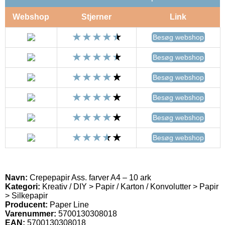
Webshop
Stjerner
Link
Besøg webshop
Besøg webshop
Besøg webshop
Besøg webshop
Besøg webshop
Besøg webshop
Navn:
Crepepapir Ass. farver A4 – 10 ark
Kategori:
Kreativ / DIY > Papir / Karton / Konvolutter > Papir
> Silkepapir
Producent:
Paper Line
Varenummer:
5700130308018
EAN:
5700130308018