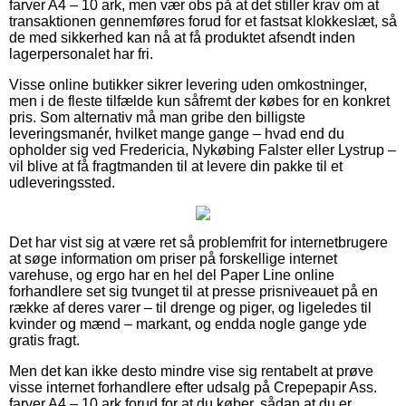
farver A4 – 10 ark, men vær obs på at det stiller krav om at
transaktionen gennemføres forud for et fastsat klokkeslæt, så
de med sikkerhed kan nå at få produktet afsendt inden
lagerpersonalet har fri.
Visse online butikker sikrer levering uden omkostninger,
men i de fleste tilfælde kun såfremt der købes for en konkret
pris. Som alternativ må man gribe den billigste
leveringsmanér, hvilket mange gange – hvad end du
opholder sig ved Fredericia, Nykøbing Falster eller Lystrup –
vil blive at få fragtmanden til at levere din pakke til et
udleveringssted.
Det har vist sig at være ret så problemfrit for internetbrugere
at søge information om priser på forskellige internet
varehuse, og ergo har en hel del Paper Line online
forhandlere set sig tvunget til at presse prisniveauet på en
række af deres varer – til drenge og piger, og ligeledes til
kvinder og mænd – markant, og endda nogle gange yde
gratis fragt.
Men det kan ikke desto mindre vise sig rentabelt at prøve
visse internet forhandlere efter udsalg på Crepepapir Ass.
farver A4 – 10 ark forud for at du køber, sådan at du er