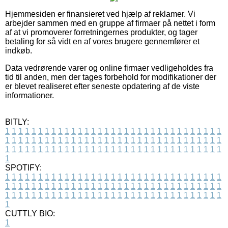
Hjemmesiden er finansieret ved hjælp af reklamer. Vi
arbejder sammen med en gruppe af firmaer på nettet i form
af at vi promoverer forretningernes produkter, og tager
betaling for så vidt en af vores brugere gennemfører et
indkøb.
Data vedrørende varer og online firmaer vedligeholdes fra
tid til anden, men der tages forbehold for modifikationer der
er blevet realiseret efter seneste opdatering af de viste
informationer.
BITLY:
1
1
1
1
1
1
1
1
1
1
1
1
1
1
1
1
1
1
1
1
1
1
1
1
1
1
1
1
1
1
1
1
1
1
1
1
1
1
1
1
1
1
1
1
1
1
1
1
1
1
1
1
1
1
1
1
1
1
1
1
1
1
1
1
1
1
1
1
1
1
1
1
1
1
1
1
1
1
1
1
1
1
1
1
1
1
1
1
1
1
1
1
1
1
1
1
1
1
1
1
SPOTIFY:
1
1
1
1
1
1
1
1
1
1
1
1
1
1
1
1
1
1
1
1
1
1
1
1
1
1
1
1
1
1
1
1
1
1
1
1
1
1
1
1
1
1
1
1
1
1
1
1
1
1
1
1
1
1
1
1
1
1
1
1
1
1
1
1
1
1
1
1
1
1
1
1
1
1
1
1
1
1
1
1
1
1
1
1
1
1
1
1
1
1
1
1
1
1
1
1
1
1
1
1
CUTTLY BIO:
1