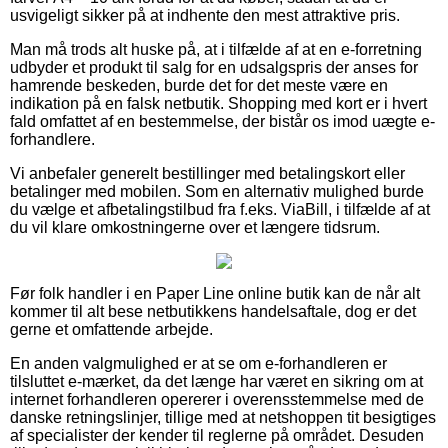
usvigeligt sikker på at indhente den mest attraktive pris.
Man må trods alt huske på, at i tilfælde af at en e-forretning
udbyder et produkt til salg for en udsalgspris der anses for
hamrende beskeden, burde det for det meste være en
indikation på en falsk netbutik. Shopping med kort er i hvert
fald omfattet af en bestemmelse, der bistår os imod uægte e-
forhandlere.
Vi anbefaler generelt bestillinger med betalingskort eller
betalinger med mobilen. Som en alternativ mulighed burde
du vælge et afbetalingstilbud fra f.eks. ViaBill, i tilfælde af at
du vil klare omkostningerne over et længere tidsrum.
Før folk handler i en Paper Line online butik kan de når alt
kommer til alt bese netbutikkens handelsaftale, dog er det
gerne et omfattende arbejde.
En anden valgmulighed er at se om e-forhandleren er
tilsluttet e-mærket, da det længe har været en sikring om at
internet forhandleren opererer i overensstemmelse med de
danske retningslinjer, tillige med at netshoppen tit besigtiges
af specialister der kender til reglerne på området. Desuden