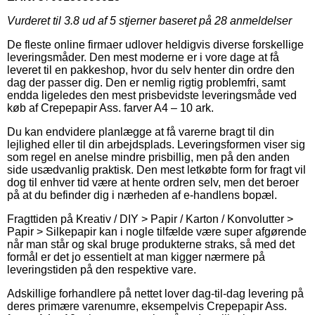
Vurderet til
3.8
ud af 5 stjerner baseret på
28
anmeldelser
De fleste online firmaer udlover heldigvis diverse forskellige
leveringsmåder. Den mest moderne er i vore dage at få
leveret til en pakkeshop, hvor du selv henter din ordre den
dag der passer dig. Den er nemlig rigtig problemfri, samt
endda ligeledes den mest prisbevidste leveringsmåde ved
køb af Crepepapir Ass. farver A4 – 10 ark.
Du kan endvidere planlægge at få varerne bragt til din
lejlighed eller til din arbejdsplads. Leveringsformen viser sig
som regel en anelse mindre prisbillig, men på den anden
side usædvanlig praktisk. Den mest letkøbte form for fragt vil
dog til enhver tid være at hente ordren selv, men det beroer
på at du befinder dig i nærheden af e-handlens bopæl.
Fragttiden på Kreativ / DIY > Papir / Karton / Konvolutter >
Papir > Silkepapir kan i nogle tilfælde være super afgørende
når man står og skal bruge produkterne straks, så med det
formål er det jo essentielt at man kigger nærmere på
leveringstiden på den respektive vare.
Adskillige forhandlere på nettet lover dag-til-dag levering på
deres primære varenumre, eksempelvis Crepepapir Ass.