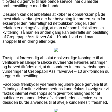
tilbydes du genvej til hjælpende service, når du møder
problemstillinger med din handel.
Desuden kan det anbefales at køber er opmærksom på de
mest vitale vedtægter der har betydning for ordren, som for
eksempel den returrettighed netbutikken bruger. I den
relation er det også vigtigt, at man når som helst sikrer sin
kvittering, så man en anden gang kan bekræfte sin bestilling
af Crepepapir Ass. farver A4 – 10 ark, hvad end man
shopper til en dreng eller pige.
Trustpilot forærer dig absolut ønskværdige løsninger til at
verificere en længere række nuværende køberes erfaringer
og herved tilrådes det, at du sonderer internet webshoppens
vurderinger af Crepepapir Ass. farver A4 – 10 ark forinden du
lægger din bestilling.
Facebook frembyder ydermere regulære gode genveje til at
få indtryk af online virksomhedens kundefokus. I øvrigt ser vi
faktisk internet webshops som giver folk mulighed for at
publicere en anmeldelse af virksomhedens service, som
desuden burde anvendes til at afveje kundernes tilfredshed.