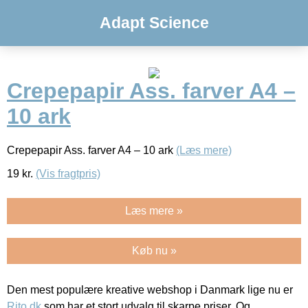
Adapt Science
Crepepapir Ass. farver A4 –
10 ark
Crepepapir Ass. farver A4 – 10 ark
(Læs mere)
19
kr.
(Vis fragtpris)
Læs mere »
Køb nu »
Den mest populære kreative webshop i Danmark lige nu er
Rito.dk
som har et stort udvalg til skarpe priser. Og