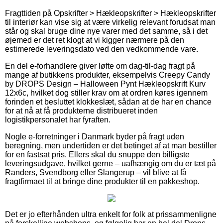
Fragttiden på Opskrifter > Hækleopskrifter > Hækleopskrifter
til interiør kan vise sig at være virkelig relevant forudsat man
står og skal bruge dine nye varer med det samme, så i det
øjemed er det ret klogt at vi kigger nærmere på den
estimerede leveringsdato ved den vedkommende vare.
En del e-forhandlere giver løfte om dag-til-dag fragt på
mange af butikkens produkter, eksempelvis Creepy Candy
by DROPS Design – Halloween Pynt Hækleopskrift Kurv
12x6c, hvilket dog stiller krav om at ordren køres igennem
forinden et besluttet klokkeslæt, sådan at de har en chance
for at nå at få produkterne distribueret inden
logistikpersonalet har fyraften.
Nogle e-forretninger i Danmark byder på fragt uden
beregning, men undertiden er det betinget af at man bestiller
for en fastsat pris. Ellers skal du snuppe den billigste
leveringsudgave, hvilket gerne – uafhængig om du er tæt på
Randers, Svendborg eller Slangerup – vil blive at få
fragtfirmaet til at bringe dine produkter til en pakkeshop.
Det er jo efterhånden ultra enkelt for folk at prissammenligne