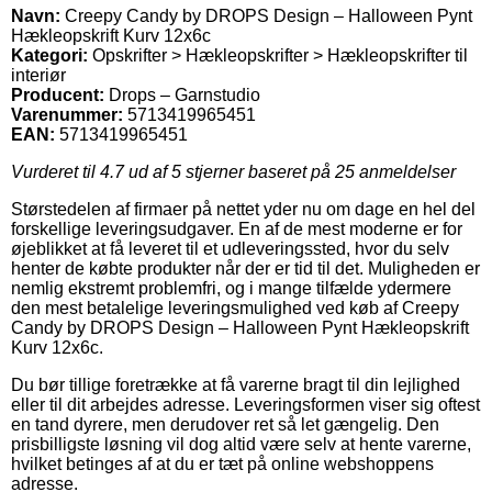
Navn:
Creepy Candy by DROPS Design – Halloween Pynt
Hækleopskrift Kurv 12x6c
Kategori:
Opskrifter > Hækleopskrifter > Hækleopskrifter til
interiør
Producent:
Drops – Garnstudio
Varenummer:
5713419965451
EAN:
5713419965451
Vurderet til
4.7
ud af 5 stjerner baseret på
25
anmeldelser
Størstedelen af firmaer på nettet yder nu om dage en hel del
forskellige leveringsudgaver. En af de mest moderne er for
øjeblikket at få leveret til et udleveringssted, hvor du selv
henter de købte produkter når der er tid til det. Muligheden er
nemlig ekstremt problemfri, og i mange tilfælde ydermere
den mest betalelige leveringsmulighed ved køb af Creepy
Candy by DROPS Design – Halloween Pynt Hækleopskrift
Kurv 12x6c.
Du bør tillige foretrække at få varerne bragt til din lejlighed
eller til dit arbejdes adresse. Leveringsformen viser sig oftest
en tand dyrere, men derudover ret så let gængelig. Den
prisbilligste løsning vil dog altid være selv at hente varerne,
hvilket betinges af at du er tæt på online webshoppens
adresse.