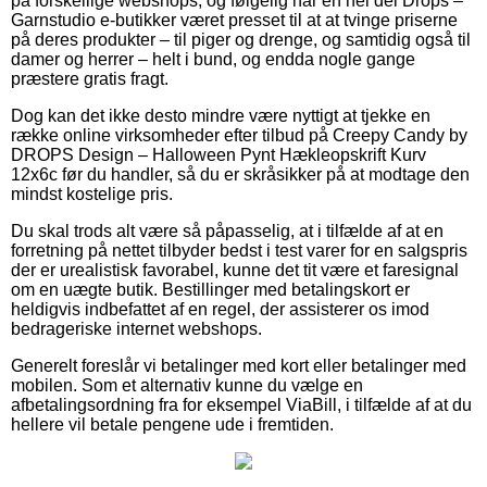
på forskellige webshops, og følgelig har en hel del Drops –
Garnstudio e-butikker været presset til at at tvinge priserne
på deres produkter – til piger og drenge, og samtidig også til
damer og herrer – helt i bund, og endda nogle gange
præstere gratis fragt.
Dog kan det ikke desto mindre være nyttigt at tjekke en
række online virksomheder efter tilbud på Creepy Candy by
DROPS Design – Halloween Pynt Hækleopskrift Kurv
12x6c før du handler, så du er skråsikker på at modtage den
mindst kostelige pris.
Du skal trods alt være så påpasselig, at i tilfælde af at en
forretning på nettet tilbyder bedst i test varer for en salgspris
der er urealistisk favorabel, kunne det tit være et faresignal
om en uægte butik. Bestillinger med betalingskort er
heldigvis indbefattet af en regel, der assisterer os imod
bedrageriske internet webshops.
Generelt foreslår vi betalinger med kort eller betalinger med
mobilen. Som et alternativ kunne du vælge en
afbetalingsordning fra for eksempel ViaBill, i tilfælde af at du
hellere vil betale pengene ude i fremtiden.