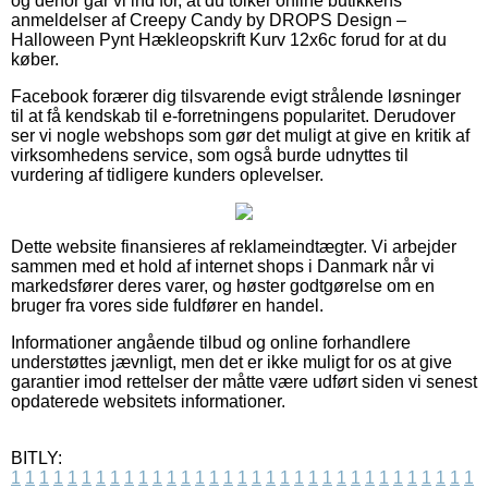
og derfor går vi ind for, at du tolker online butikkens
anmeldelser af Creepy Candy by DROPS Design –
Halloween Pynt Hækleopskrift Kurv 12x6c forud for at du
køber.
Facebook forærer dig tilsvarende evigt strålende løsninger
til at få kendskab til e-forretningens popularitet. Derudover
ser vi nogle webshops som gør det muligt at give en kritik af
virksomhedens service, som også burde udnyttes til
vurdering af tidligere kunders oplevelser.
Dette website finansieres af reklameindtægter. Vi arbejder
sammen med et hold af internet shops i Danmark når vi
markedsfører deres varer, og høster godtgørelse om en
bruger fra vores side fuldfører en handel.
Informationer angående tilbud og online forhandlere
understøttes jævnligt, men det er ikke muligt for os at give
garantier imod rettelser der måtte være udført siden vi senest
opdaterede websitets informationer.
BITLY:
1
1
1
1
1
1
1
1
1
1
1
1
1
1
1
1
1
1
1
1
1
1
1
1
1
1
1
1
1
1
1
1
1