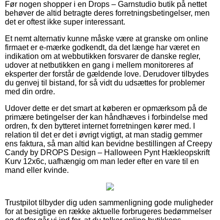
Før nogen shopper i en Drops – Garnstudio butik på nettet
behøver de altid betragte deres forretningsbetingelser, men
det er oftest ikke super interessant.
Et nemt alternativ kunne måske være at granske om online
firmaet er e-mærke godkendt, da det længe har været en
indikation om at webbutikken forsvarer de danske regler,
udover at netbutikken en gang i mellem monitoreres af
eksperter der forstår de gældende love. Derudover tilbydes
du genvej til bistand, for så vidt du udsættes for problemer
med din ordre.
Udover dette er det smart at køberen er opmærksom på de
primære betingelser der kan håndhæves i forbindelse med
ordren, fx den bytteret internet forretningen kører med. I
relation til det er det i øvrigt vigtigt, at man stadig gemmer
ens faktura, så man altid kan bevidne bestillingen af Creepy
Candy by DROPS Design – Halloween Pynt Hækleopskrift
Kurv 12x6c, uafhængig om man leder efter en vare til en
mand eller kvinde.
Trustpilot tilbyder dig uden sammenligning gode muligheder
for at besigtige en række aktuelle forbrugeres bedømmelser