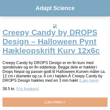
Adapt Science
Creepy Candy by DROPS
Design – Halloween Pynt
Hækleopskrift Kurv 12x6c
Creepy Candy by DROPS Design er en fin kurv med
spindelvæv og en fin edderkop. Begge dele er hæklet i
Drops Nepal og passer godt til Halloween.Kurven måler ca.
12 cm i diameter og ca. 6 cm i højden.Â Creepy Candy by
DROPS Design hækles med en 3 mm hækl
(Læs mere)
38.5
kr.
(Vis fragtpris)
Læs mere »