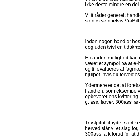
ikke desto mindre en del 
Vi tilråder generelt hand
som eksempelvis ViaBill,
Inden nogen handler hos 
dog uden tvivl en tidsk
En anden mulighed kan de
været et sympol på at e-h
og til evalueres af fagmæ
hjulpet, hvis du forvold
Ydermere er det at fore
handlen, som eksempelvis 
opbevarer ens kvittering
g, ass. farver, 300ass. a
Trustpilot tilbyder stort
herved slår vi et slag fo
300ass. ark forud for at d