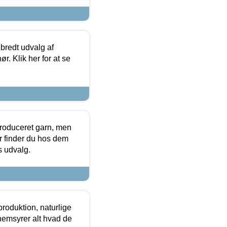
 bredt udvalg af
r. Klik her for at se
produceret garn, men
or finder du hos dem
es udvalg.
roduktion, naturlige
nemsyrer alt hvad de