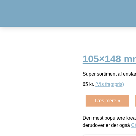
105×148 mm,
Super sortiment af ensfar
65
kr.
(Vis fragtpris)
Læs mere »
Den mest populære kreat
derudover er der også
C