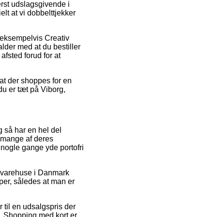
erst udslagsgivende i
elt at vi dobbelttjekker
 eksempelvis Creativ
lder med at du bestiller
 afsted forud for at
at der shoppes for en
u er tæt på Viborg,
g så har en hel del
 mange af deres
a nogle gange yde portofri
et varehuse i Danmark
per, således at man er
 til en udsalgspris der
k. Shopping med kort er