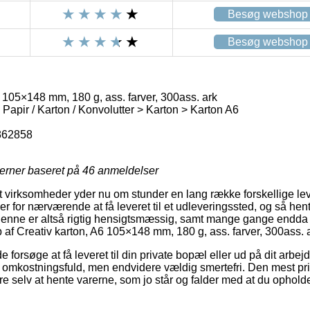
Besøg webshop
Besøg webshop
 105×148 mm, 180 g, ass. farver, 300ass. ark
 Papir / Karton / Konvolutter > Karton > Karton A6
862858
jerner baseret på
46
anmeldelser
virksomheder yder nu om stunder en lang række forskellige lev
 for nærværende at få leveret til et udleveringssted, og så hent
 Denne er altså rigtig hensigtsmæssig, samt mange gange endda
af Creativ karton, A6 105×148 mm, 180 g, ass. farver, 300ass. a
rsøge at få leveret til din private bopæl eller ud på dit arbej
omkostningsfuld, men endvidere vældig smertefri. Den mest pris
 selv at hente varerne, som jo står og falder med at du opholder