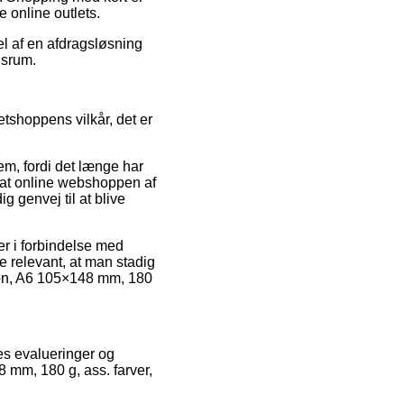
 online outlets.
el af en afdragsløsning
dsrum.
tshoppens vilkår, det er
em, fordi det længe har
ed at online webshoppen af
g genvej til at blive
r i forbindelse med
e relevant, at man stadig
rton, A6 105×148 mm, 180
res evalueringer og
8 mm, 180 g, ass. farver,