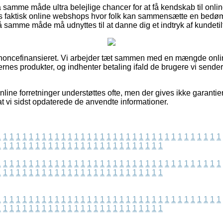
samme måde ultra belejlige chancer for at få kendskab til onl
es faktisk online webshops hvor folk kan sammensætte en bedø
å samme måde må udnyttes til at danne dig et indtryk af kundeti
oncefinansieret. Vi arbejder tæt sammen med en mængde online
nes produkter, og indhenter betaling ifald de brugere vi sender 
line forretninger understøttes ofte, men der gives ikke garantie
at vi sidst opdaterede de anvendte informationer.
1
1
1
1
1
1
1
1
1
1
1
1
1
1
1
1
1
1
1
1
1
1
1
1
1
1
1
1
1
1
1
1
1
1
1
1
1
1
1
1
1
1
1
1
1
1
1
1
1
1
1
1
1
1
1
1
1
1
1
1
1
1
1
1
1
1
1
1
1
1
1
1
1
1
1
1
1
1
1
1
1
1
1
1
1
1
1
1
1
1
1
1
1
1
1
1
1
1
1
1
1
1
1
1
1
1
1
1
1
1
1
1
1
1
1
1
1
1
1
1
1
1
1
1
1
1
1
1
1
1
1
1
1
1
1
1
1
1
1
1
1
1
1
1
1
1
1
1
1
1
1
1
1
1
1
1
1
1
1
1
1
1
1
1
1
1
1
1
1
1
1
1
1
1
1
1
1
1
1
1
1
1
1