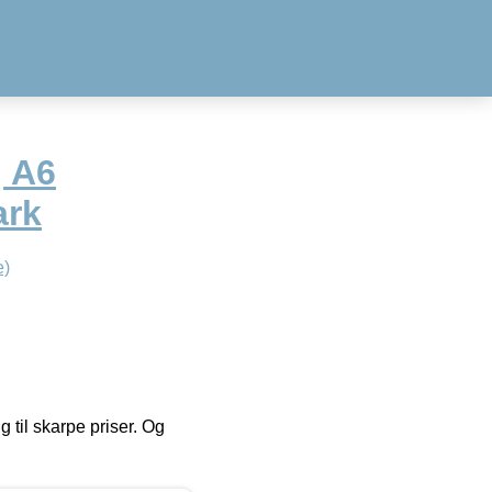
, A6
ark
e)
g til skarpe priser. Og