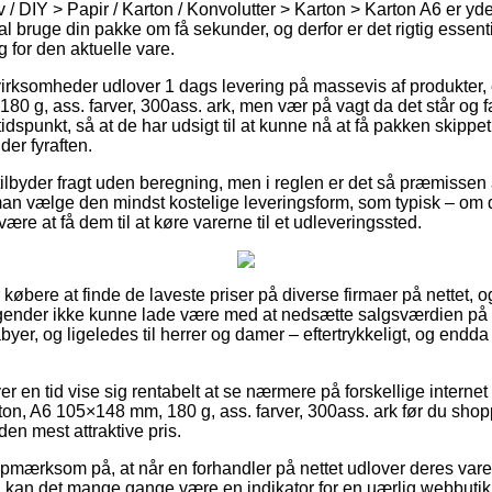
 / DIY > Papir / Karton / Konvolutter > Karton > Karton A6 er yd
skal bruge din pakke om få sekunder, og derfor er det rigtig essenti
g for den aktuelle vare.
 virksomheder udlover 1 dags levering på massevis af produkter,
0 g, ass. farver, 300ass. ark, men vær på vagt da det står og fa
 tidspunkt, så at de har udsigt til at kunne nå at få pakken skippet
er fyraften.
lbyder fragt uden beregning, men i reglen er det så præmissen 
an vælge den mindst kostelige leveringsform, som typisk – om d
være at få dem til at køre varerne til et udleveringssted.
 købere at finde de laveste priser på diverse firmaer på nettet, o
tagender ikke kunne lade være med at nedsætte salgsværdien på
abyer, og ligeledes til herrer og damer – eftertrykkeligt, og endd
ver en tid vise sig rentabelt at se nærmere på forskellige intern
rton, A6 105×148 mm, 180 g, ass. farver, 300ass. ark før du shop
 den mest attraktive pris.
pmærksom på, at når en forhandler på nettet udlover deres varer
tiv, kan det mange gange være en indikator for en uærlig webbuti