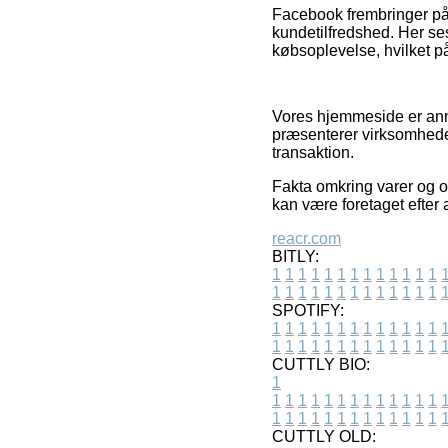
Facebook frembringer på 
kundetilfredshed. Her s
købsoplevelse, hvilket p
Vores hjemmeside er ann
præsenterer virksomheder
transaktion.
Fakta omkring varer og on
kan være foretaget efter 
reacr.com
BITLY:
1
1
1
1
1
1
1
1
1
1
1
1
1
1
1
1
1
1
1
1
1
1
1
1
1
1
SPOTIFY:
1
1
1
1
1
1
1
1
1
1
1
1
1
1
1
1
1
1
1
1
1
1
1
1
1
1
CUTTLY BIO:
1
1
1
1
1
1
1
1
1
1
1
1
1
1
1
1
1
1
1
1
1
1
1
1
1
1
1
CUTTLY OLD: