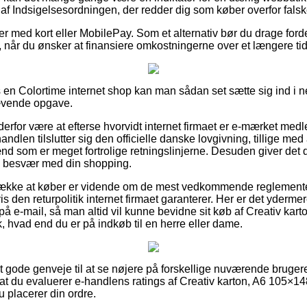
af Indsigelsesordningen, der redder dig som køber overfor falske
ler med kort eller MobilePay. Som et alternativ bør du drage ford
 når du ønsker at finansiere omkostningerne over et længere ti
en Colortime internet shop kan man sådan set sætte sig ind i ne
rævende opgave.
rfor være at efterse hvorvidt internet firmaet er e-mærket medl
andlen tilslutter sig den officielle danske lovgivning, tillige m
nd som er meget fortrolige retningslinjerne. Desuden giver det di
es besvær med din shopping.
trække at køber er vidende om de mest vedkommende reglemente
den returpolitik internet firmaet garanterer. Her er det ydermer
 på e-mail, så man altid vil kunne bevidne sit køb af Creativ ka
rk, hvad end du er på indkøb til en herre eller dame.
 set gode genveje til at se nøjere på forskellige nuværende bruge
r, at du evaluerer e-handlens ratings af Creativ karton, A6 105×14
u placerer din ordre.