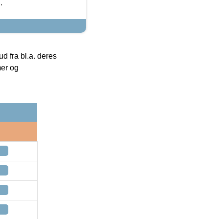
.
 fra bl.a. deres
mer og