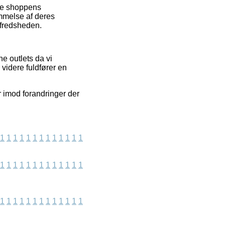
ine shoppens
mmelse af deres
lfredsheden.
 outlets da vi
videre fuldfører en
r imod forandringer der
1
1
1
1
1
1
1
1
1
1
1
1
1
1
1
1
1
1
1
1
1
1
1
1
1
1
1
1
1
1
1
1
1
1
1
1
1
1
1