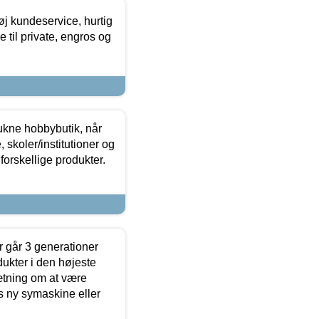
øj kundeservice, hurtig
 til private, engros og
ukne hobbybutik, når
 skoler/institutioner og
forskellige produkter.
 går 3 generationer
dukter i den højeste
sætning om at være
s ny symaskine eller