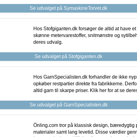
Se udvalget på SymaskineTorvet.dk
Hos Stofgiganten.dk forsøger de altid at have et
skønne metervarestoffer, snitmønstre og sytilbehø
deres udvalg.
Se udvalget på Stofgiganten.dk
Hos GarnSpecialisten.dk forhandler de ikke ny
opkøber restpartier direkte fra fabrikkerne. Derf
altid garn til skarpe priser. Klik her for at se der
Se udvalget på GarnSpecialisten.dk
Önling.com tror på klassisk design, bæredygtig p
materialer samt lang levetid. Disse værdier gen