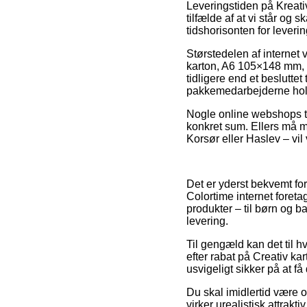
Leveringstiden på Kreativ
tilfælde af at vi står og 
tidshorisonten for leverin
Størstedelen af internet
karton, A6 105×148 mm, 18
tidligere end et besluttet
pakkemedarbejderne hold
Nogle online webshops ti
konkret sum. Ellers må m
Korsør eller Haslev – vil 
Det er yderst bekvemt for
Colortime internet fore
produkter – til børn og b
levering.
Til gengæld kan det til h
efter rabat på Creativ ka
usvigeligt sikker på at få
Du skal imidlertid være o
virker urealistisk attrak