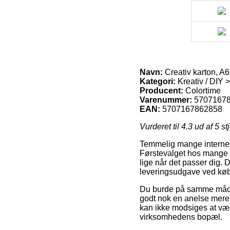
Navn:
Creativ karton, A6
Kategori:
Kreativ / DIY >
Producent:
Colortime
Varenummer:
5707167
EAN:
5707167862858
Vurderet til
4.3
ud af 5 st
Temmelig mange internet 
Førstevalget hos mange er
lige når det passer dig.
leveringsudgave ved køb 
Du burde på samme måde fo
godt nok en anelse mere 
kan ikke modsiges at være
virksomhedens bopæl.