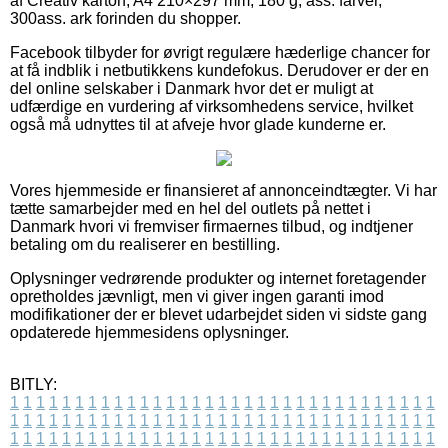
af Creativ karton, A4 210×297 mm, 180 g, ass. farver,
300ass. ark forinden du shopper.
Facebook tilbyder for øvrigt regulære hæderlige chancer for
at få indblik i netbutikkens kundefokus. Derudover er der en
del online selskaber i Danmark hvor det er muligt at
udfærdige en vurdering af virksomhedens service, hvilket
også må udnyttes til at afveje hvor glade kunderne er.
Vores hjemmeside er finansieret af annonceindtægter. Vi har
tætte samarbejder med en hel del outlets på nettet i
Danmark hvori vi fremviser firmaernes tilbud, og indtjener
betaling om du realiserer en bestilling.
Oplysninger vedrørende produkter og internet foretagender
opretholdes jævnligt, men vi giver ingen garanti imod
modifikationer der er blevet udarbejdet siden vi sidste gang
opdaterede hjemmesidens oplysninger.
BITLY:
1
1
1
1
1
1
1
1
1
1
1
1
1
1
1
1
1
1
1
1
1
1
1
1
1
1
1
1
1
1
1
1
1
1
1
1
1
1
1
1
1
1
1
1
1
1
1
1
1
1
1
1
1
1
1
1
1
1
1
1
1
1
1
1
1
1
1
1
1
1
1
1
1
1
1
1
1
1
1
1
1
1
1
1
1
1
1
1
1
1
1
1
1
1
1
1
1
1
1