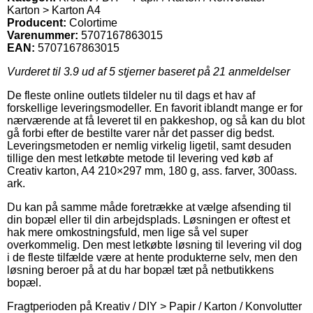
Karton > Karton A4
Producent:
Colortime
Varenummer:
5707167863015
EAN:
5707167863015
Vurderet til
3.9
ud af 5 stjerner baseret på
21
anmeldelser
De fleste online outlets tildeler nu til dags et hav af
forskellige leveringsmodeller. En favorit iblandt mange er for
nærværende at få leveret til en pakkeshop, og så kan du blot
gå forbi efter de bestilte varer når det passer dig bedst.
Leveringsmetoden er nemlig virkelig ligetil, samt desuden
tillige den mest letkøbte metode til levering ved køb af
Creativ karton, A4 210×297 mm, 180 g, ass. farver, 300ass.
ark.
Du kan på samme måde foretrække at vælge afsending til
din bopæl eller til din arbejdsplads. Løsningen er oftest et
hak mere omkostningsfuld, men lige så vel super
overkommelig. Den mest letkøbte løsning til levering vil dog
i de fleste tilfælde være at hente produkterne selv, men den
løsning beroer på at du har bopæl tæt på netbutikkens
bopæl.
Fragtperioden på Kreativ / DIY > Papir / Karton / Konvolutter