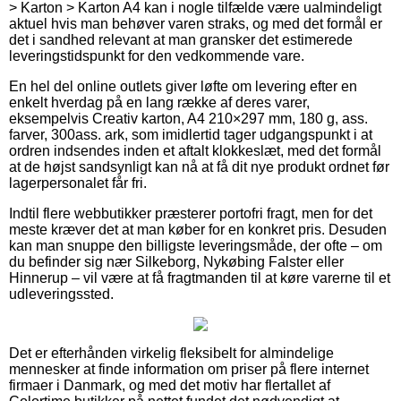
> Karton > Karton A4 kan i nogle tilfælde være ualmindeligt
aktuel hvis man behøver varen straks, og med det formål er
det i sandhed relevant at man gransker det estimerede
leveringstidspunkt for den vedkommende vare.
En hel del online outlets giver løfte om levering efter en
enkelt hverdag på en lang række af deres varer,
eksempelvis Creativ karton, A4 210×297 mm, 180 g, ass.
farver, 300ass. ark, som imidlertid tager udgangspunkt i at
ordren indsendes inden et aftalt klokkeslæt, med det formål
at de højst sandsynligt kan nå at få dit nye produkt ordnet før
lagerpersonalet får fri.
Indtil flere webbutikker præsterer portofri fragt, men for det
meste kræver det at man køber for en konkret pris. Desuden
kan man snuppe den billigste leveringsmåde, der ofte – om
du befinder sig nær Silkeborg, Nykøbing Falster eller
Hinnerup – vil være at få fragtmanden til at køre varerne til et
udleveringssted.
Det er efterhånden virkelig fleksibelt for almindelige
mennesker at finde information om priser på flere internet
firmaer i Danmark, og med det motiv har flertallet af