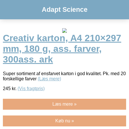
Adapt Science
Creativ karton, A4 210×297
mm, 180 g, ass. farver,
300ass. ark
Super sortiment af ensfarvet karton i god kvalitet. Pk. med 20
forskellige farver
(Læs mere)
245
kr.
(Vis fragtpris)
Læs mere »
Køb nu »