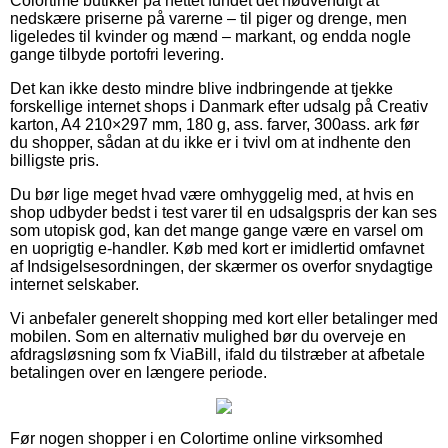
Colortime butikker på nettet fundet det nødvendigt at
nedskære priserne på varerne – til piger og drenge, men
ligeledes til kvinder og mænd – markant, og endda nogle
gange tilbyde portofri levering.
Det kan ikke desto mindre blive indbringende at tjekke
forskellige internet shops i Danmark efter udsalg på Creativ
karton, A4 210×297 mm, 180 g, ass. farver, 300ass. ark før
du shopper, sådan at du ikke er i tvivl om at indhente den
billigste pris.
Du bør lige meget hvad være omhyggelig med, at hvis en
shop udbyder bedst i test varer til en udsalgspris der kan ses
som utopisk god, kan det mange gange være en varsel om
en uoprigtig e-handler. Køb med kort er imidlertid omfavnet
af Indsigelsesordningen, der skærmer os overfor snydagtige
internet selskaber.
Vi anbefaler generelt shopping med kort eller betalinger med
mobilen. Som en alternativ mulighed bør du overveje en
afdragsløsning som fx ViaBill, ifald du tilstræber at afbetale
betalingen over en længere periode.
Før nogen shopper i en Colortime online virksomhed