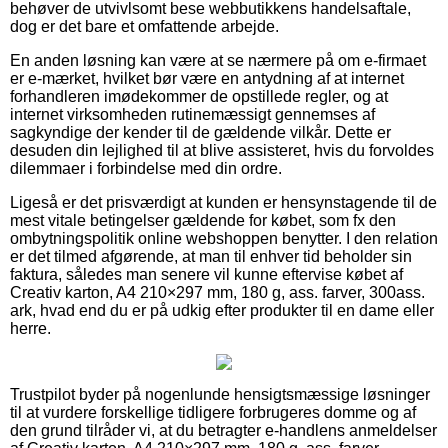
behøver de utvivlsomt bese webbutikkens handelsaftale,
dog er det bare et omfattende arbejde.
En anden løsning kan være at se nærmere på om e-firmaet
er e-mærket, hvilket bør være en antydning af at internet
forhandleren imødekommer de opstillede regler, og at
internet virksomheden rutinemæssigt gennemses af
sagkyndige der kender til de gældende vilkår. Dette er
desuden din lejlighed til at blive assisteret, hvis du forvoldes
dilemmaer i forbindelse med din ordre.
Ligeså er det prisværdigt at kunden er hensynstagende til de
mest vitale betingelser gældende for købet, som fx den
ombytningspolitik online webshoppen benytter. I den relation
er det tilmed afgørende, at man til enhver tid beholder sin
faktura, således man senere vil kunne eftervise købet af
Creativ karton, A4 210×297 mm, 180 g, ass. farver, 300ass.
ark, hvad end du er på udkig efter produkter til en dame eller
herre.
Trustpilot byder på nogenlunde hensigtsmæssige løsninger
til at vurdere forskellige tidligere forbrugeres domme og af
den grund tilråder vi, at du betragter e-handlens anmeldelser