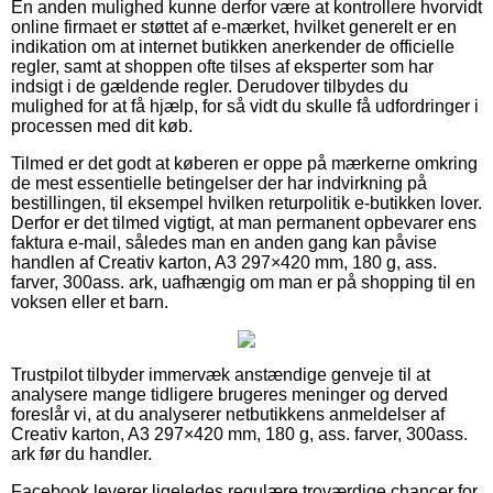
En anden mulighed kunne derfor være at kontrollere hvorvidt
online firmaet er støttet af e-mærket, hvilket generelt er en
indikation om at internet butikken anerkender de officielle
regler, samt at shoppen ofte tilses af eksperter som har
indsigt i de gældende regler. Derudover tilbydes du
mulighed for at få hjælp, for så vidt du skulle få udfordringer i
processen med dit køb.
Tilmed er det godt at køberen er oppe på mærkerne omkring
de mest essentielle betingelser der har indvirkning på
bestillingen, til eksempel hvilken returpolitik e-butikken lover.
Derfor er det tilmed vigtigt, at man permanent opbevarer ens
faktura e-mail, således man en anden gang kan påvise
handlen af Creativ karton, A3 297×420 mm, 180 g, ass.
farver, 300ass. ark, uafhængig om man er på shopping til en
voksen eller et barn.
Trustpilot tilbyder immervæk anstændige genveje til at
analysere mange tidligere brugeres meninger og derved
foreslår vi, at du analyserer netbutikkens anmeldelser af
Creativ karton, A3 297×420 mm, 180 g, ass. farver, 300ass.
ark før du handler.
Facebook leverer ligeledes regulære troværdige chancer for