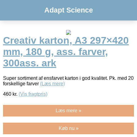
Adapt Science
Creativ karton, A3 297×420
mm, 180 g, ass. farver,
300ass. ark
Super sortiment af ensfarvet karton i god kvalitet. Pk. med 20
forskellige farver
(Læs mere)
460
kr.
(Vis fragtpris)
Læs mere »
Køb nu »