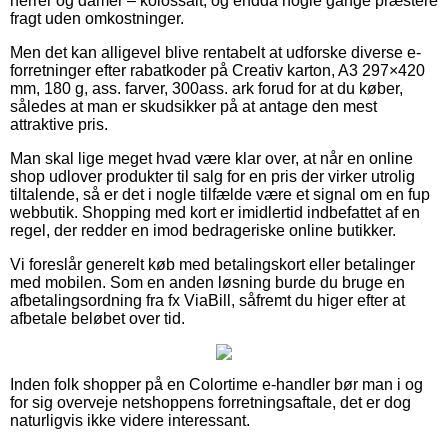
herrer og damer – kolossalt, og endda nogle gange præstere
fragt uden omkostninger.
Men det kan alligevel blive rentabelt at udforske diverse e-
forretninger efter rabatkoder på Creativ karton, A3 297×420
mm, 180 g, ass. farver, 300ass. ark forud for at du køber,
således at man er skudsikker på at antage den mest
attraktive pris.
Man skal lige meget hvad være klar over, at når en online
shop udlover produkter til salg for en pris der virker utrolig
tiltalende, så er det i nogle tilfælde være et signal om en fup
webbutik. Shopping med kort er imidlertid indbefattet af en
regel, der redder en imod bedrageriske online butikker.
Vi foreslår generelt køb med betalingskort eller betalinger
med mobilen. Som en anden løsning burde du bruge en
afbetalingsordning fra fx ViaBill, såfremt du higer efter at
afbetale beløbet over tid.
Inden folk shopper på en Colortime e-handler bør man i og
for sig overveje netshoppens forretningsaftale, det er dog
naturligvis ikke videre interessant.