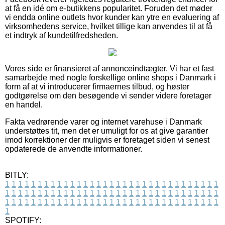
at få en idé om e-butikkens popularitet. Foruden det møder
vi endda online outlets hvor kunder kan ytre en evaluering af
virksomhedens service, hvilket tillige kan anvendes til at få
et indtryk af kundetilfredsheden.
Vores side er finansieret af annonceindtægter. Vi har et fast
samarbejde med nogle forskellige online shops i Danmark i
form af at vi introducerer firmaernes tilbud, og høster
godtgørelse om den besøgende vi sender videre foretager
en handel.
Fakta vedrørende varer og internet varehuse i Danmark
understøttes tit, men det er umuligt for os at give garantier
imod korrektioner der muligvis er foretaget siden vi senest
opdaterede de anvendte informationer.
BITLY:
1
1
1
1
1
1
1
1
1
1
1
1
1
1
1
1
1
1
1
1
1
1
1
1
1
1
1
1
1
1
1
1
1
1
1
1
1
1
1
1
1
1
1
1
1
1
1
1
1
1
1
1
1
1
1
1
1
1
1
1
1
1
1
1
1
1
1
1
1
1
1
1
1
1
1
1
1
1
1
1
1
1
1
1
1
1
1
1
1
1
1
1
1
1
1
1
1
1
1
1
SPOTIFY: