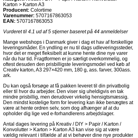
Karton > Karton A3
Producent:
Colortime
Varenummer:
5707167863053
EAN:
5707167863053
Vurderet til
4.1
ud af 5 stjerner baseret på
44
anmeldelser
Mange webshops i Danmark giver i dag et hav af forskellige
leveringsmåder. En yndling er nu til dags udleveringssteder,
hvor det er meget fleksibelt at kunne hente dine nye varer
når du har tid. Fragtformen er jo særligt overkommelig, og
oftest desuden den prisbilligste leveringsmodel ved køb af
Creativ karton, A3 297×420 mm, 180 g, ass. farver, 300ass.
ark.
Du kan også forsøge at få pakken leveret til din privatbolig
eller til hvor du arbejder. Den viser sig uheldigvis en tak
mindre prisbillig, men derudover virkelig hensigtsmæssig.
Den mindst kostelige form for levering kan ikke benægtes at
være at hente ordren selv, som dog afhænger af at du
opholder dig lige ved e-forhandlerens arbejdslager.
Antal dages levering på Kreativ / DIY > Papir / Karton /
Konvolutter > Karton > Karton A3 kan vise sig at være
vældig relevant i tilfælde af at vi behøver dine nye produkter