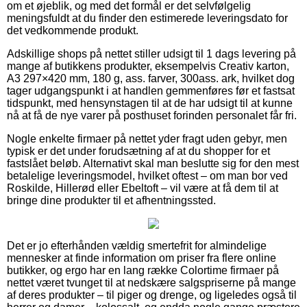
om et øjeblik, og med det formål er det selvfølgelig
meningsfuldt at du finder den estimerede leveringsdato for
det vedkommende produkt.
Adskillige shops på nettet stiller udsigt til 1 dags levering på
mange af butikkens produkter, eksempelvis Creativ karton,
A3 297×420 mm, 180 g, ass. farver, 300ass. ark, hvilket dog
tager udgangspunkt i at handlen gemmenføres før et fastsat
tidspunkt, med hensynstagen til at de har udsigt til at kunne
nå at få de nye varer på posthuset forinden personalet får fri.
Nogle enkelte firmaer på nettet yder fragt uden gebyr, men
typisk er det under forudsætning af at du shopper for et
fastslået beløb. Alternativt skal man beslutte sig for den mest
betalelige leveringsmodel, hvilket oftest – om man bor ved
Roskilde, Hillerød eller Ebeltoft – vil være at få dem til at
bringe dine produkter til et afhentningssted.
Det er jo efterhånden vældig smertefrit for almindelige
mennesker at finde information om priser fra flere online
butikker, og ergo har en lang række Colortime firmaer på
nettet været tvunget til at nedskære salgspriserne på mange
af deres produkter – til piger og drenge, og ligeledes også til