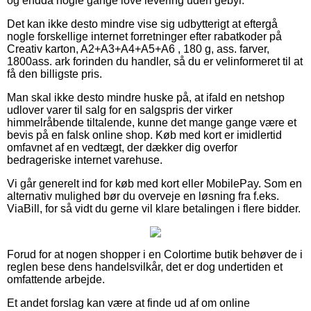
og endda nogle gange love levering uden gebyr.
Det kan ikke desto mindre vise sig udbytterigt at eftergå
nogle forskellige internet forretninger efter rabatkoder på
Creativ karton, A2+A3+A4+A5+A6 , 180 g, ass. farver,
1800ass. ark forinden du handler, så du er velinformeret til at
få den billigste pris.
Man skal ikke desto mindre huske på, at ifald en netshop
udlover varer til salg for en salgspris der virker
himmelråbende tiltalende, kunne det mange gange være et
bevis på en falsk online shop. Køb med kort er imidlertid
omfavnet af en vedtægt, der dækker dig overfor
bedrageriske internet varehuse.
Vi går generelt ind for køb med kort eller MobilePay. Som en
alternativ mulighed bør du overveje en løsning fra f.eks.
ViaBill, for så vidt du gerne vil klare betalingen i flere bidder.
Forud for at nogen shopper i en Colortime butik behøver de i
reglen bese dens handelsvilkår, det er dog undertiden et
omfattende arbejde.
Et andet forslag kan være at finde ud af om online