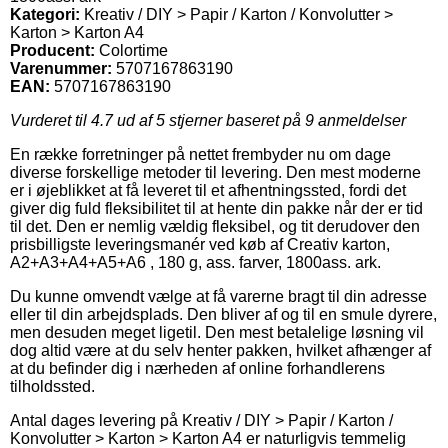
Kategori:
Kreativ / DIY > Papir / Karton / Konvolutter >
Karton > Karton A4
Producent:
Colortime
Varenummer:
5707167863190
EAN:
5707167863190
Vurderet til
4.7
ud af 5 stjerner baseret på
9
anmeldelser
En række forretninger på nettet frembyder nu om dage
diverse forskellige metoder til levering. Den mest moderne
er i øjeblikket at få leveret til et afhentningssted, fordi det
giver dig fuld fleksibilitet til at hente din pakke når der er tid
til det. Den er nemlig vældig fleksibel, og tit derudover den
prisbilligste leveringsmanér ved køb af Creativ karton,
A2+A3+A4+A5+A6 , 180 g, ass. farver, 1800ass. ark.
Du kunne omvendt vælge at få varerne bragt til din adresse
eller til din arbejdsplads. Den bliver af og til en smule dyrere,
men desuden meget ligetil. Den mest betalelige løsning vil
dog altid være at du selv henter pakken, hvilket afhænger af
at du befinder dig i nærheden af online forhandlerens
tilholdssted.
Antal dages levering på Kreativ / DIY > Papir / Karton /
Konvolutter > Karton > Karton A4 er naturligvis temmelig