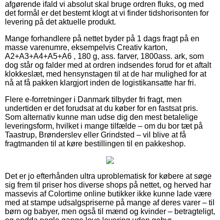
afgørende ifald vi absolut skal bruge ordren fluks, og med
det formål er det bestemt klogt at vi finder tidshorisonten for
levering på det aktuelle produkt.
Mange forhandlere på nettet byder på 1 dags fragt på en
masse varenumre, eksempelvis Creativ karton,
A2+A3+A4+A5+A6 , 180 g, ass. farver, 1800ass. ark, som
dog står og falder med at ordren indsendes forud for et aftalt
klokkeslæt, med hensynstagen til at de har mulighed for at
nå at få pakken klargjort inden de logistikansatte har fri.
Flere e-forretninger i Danmark tilbyder fri fragt, men
undertiden er det forudsat at du køber for en fastsat pris.
Som alternativ kunne man udse dig den mest betalelige
leveringsform, hvilket i mange tilfælde – om du bor tæt på
Taastrup, Brønderslev eller Grindsted – vil blive at få
fragtmanden til at køre bestillingen til en pakkeshop.
Det er jo efterhånden ultra uproblematisk for købere at søge
sig frem til priser hos diverse shops på nettet, og herved har
massevis af Colortime online butikker ikke kunne lade være
med at stampe udsalgspriserne på mange af deres varer – til
børn og babyer, men også til mænd og kvinder – betragteligt,