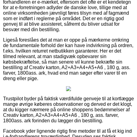
forhandleren er e-mærket, eftersom det ofte er et kendetegn
for at e-forretningen adlyder de danske love, tillige med at
online virksomheden jævnligt føres tilsyn med af fagmænd
som er indført i reglerne på området. Det er en rigtig god
genvej til at blive assisteret, såfremt du bliver udsat for
besvær med din bestilling.
Ligeså foreslåes det at man er oppe på mærkerne omkring
de fundamentale forhold der kan have indvirkning på ordren,
f.eks. hvilken returret netbutikken garanterer. Her er det
tilmed relevant, at man stadigvæk opbevarer sin
købsbekræftelse, så man senere vil kunne bekræfte sin
bestilling af Creativ karton, A2+A3+A4+A5+A6 , 180 g, ass.
farver, 1800ass. ark, hvad end man søger efter varer til en
dreng eller pige.
Trustpilot byder på faktisk værdifulde genveje til at kortlægge
mange øvrige køberes observationer og derved er det klogt,
at du kigger nærmere på online shoppens bedømmelser af
Creativ karton, A2+A3+A4+A5+A6 , 180 g, ass. farver,
1800ass. ark forinden du lægger din bestilling.
Facebook yder lignende rigtig fine metoder til at få et kig ind
i e-forhandlerens troværdighed. Desuden ses faktisk