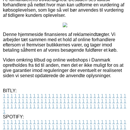
forhandlere på nettet hvor man kan udforme en vurdering af
købsoplevelsen, som lige så vel bør anvendes til vurdering
af tidligere kunders oplevelser.
Denne hjemmeside finansieres af reklameindtægter. Vi
arbejder tæt sammen med et hold af online forhandlere
eftersom vi fremviser butikkernes varer, og tager imod
betaling såfremt en af vores besøgende fuldfører et køb.
Viden omkring tilbud og online webshops i Danmark
opretholdes fra tid til anden, men det er ikke muligt for os at
give garantier imod reguleringer der eventuelt er realiseret
siden vi senest opdaterede de anvendte oplysninger.
BITLY:
1
1
1
1
1
1
1
1
1
1
1
1
1
1
1
1
1
1
1
1
1
1
1
1
1
1
1
1
1
1
1
1
1
1
1
1
1
1
1
1
1
1
1
1
1
1
1
1
1
1
1
1
1
1
1
1
1
1
1
1
1
1
1
1
1
1
1
1
1
1
1
1
1
1
1
1
1
1
1
1
1
1
1
1
1
1
1
1
1
1
1
1
1
1
1
1
1
1
1
1
SPOTIFY:
1
1
1
1
1
1
1
1
1
1
1
1
1
1
1
1
1
1
1
1
1
1
1
1
1
1
1
1
1
1
1
1
1
1
1
1
1
1
1
1
1
1
1
1
1
1
1
1
1
1
1
1
1
1
1
1
1
1
1
1
1
1
1
1
1
1