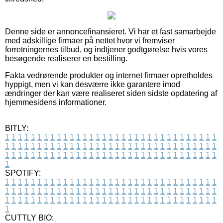
Denne side er annoncefinansieret. Vi har et fast samarbejde
med adskillige firmaer på nettet hvor vi fremviser
forretningernes tilbud, og indtjener godtgørelse hvis vores
besøgende realiserer en bestilling.
Fakta vedrørende produkter og internet firmaer opretholdes
hyppigt, men vi kan desværre ikke garantere imod
ændringer der kan være realiseret siden sidste opdatering af
hjemmesidens informationer.
BITLY:
1
1
1
1
1
1
1
1
1
1
1
1
1
1
1
1
1
1
1
1
1
1
1
1
1
1
1
1
1
1
1
1
1
1
1
1
1
1
1
1
1
1
1
1
1
1
1
1
1
1
1
1
1
1
1
1
1
1
1
1
1
1
1
1
1
1
1
1
1
1
1
1
1
1
1
1
1
1
1
1
1
1
1
1
1
1
1
1
1
1
1
1
1
1
1
1
1
1
1
1
SPOTIFY:
1
1
1
1
1
1
1
1
1
1
1
1
1
1
1
1
1
1
1
1
1
1
1
1
1
1
1
1
1
1
1
1
1
1
1
1
1
1
1
1
1
1
1
1
1
1
1
1
1
1
1
1
1
1
1
1
1
1
1
1
1
1
1
1
1
1
1
1
1
1
1
1
1
1
1
1
1
1
1
1
1
1
1
1
1
1
1
1
1
1
1
1
1
1
1
1
1
1
1
1
CUTTLY BIO: