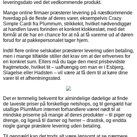
leveringsdato ved det vedkommende produkt.
Mange online firmaer præsterer levering på næstkommende
hverdag på de fleste af deres varer, eksempelvis Crazy
Simple Cardi fra Plummum, strikkekit, hvilket nødvendiggør
at handlen laves forinden et konkret klokkeslæt, med det
formål at de har en chance for at nå at få varerne ud af døren
forud for at pakkepersonalet tager hjem.
Indtil flere online selskaber præsterer levering uden betaling,
men i mange tilfælde stiller det krav om at der erhverves for
en konkret sum. Ellers må du tage den mest prisbevidste
fragtmetode, hvilket tit – uafhængig om man er i Esbjerg,
Slagelse eller Hadsten – vil være at få dem til at køre dine
varer til et afhentningssted.
Det er temmelig bekvemt for almindelige dødelige at finde
de laveste priser på forskellige netshops, og til gengæld har
utallige PlumMum internet forhandlere været nødt til at
mindske priserne på mange af deres produkter – til piger og
drenge, og ligeså til damer og herrer – drastisk, og endda
nogle gange præstere levering uden betaling.
Til gengæld kan det trods alt være lønsomt at se nærmere