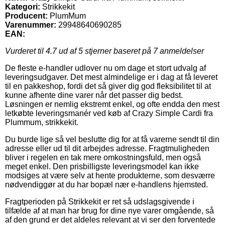
Kategori:
Strikkekit
Producent:
PlumMum
Varenummer:
29948640690285
EAN:
Vurderet til
4.7
ud af 5 stjerner baseret på
7
anmeldelser
De fleste e-handler udlover nu om dage et stort udvalg af
leveringsudgaver. Det mest almindelige er i dag at få leveret
til en pakkeshop, fordi det så giver dig god fleksibilitet til at
kunne afhente dine varer når det passer dig bedst.
Løsningen er nemlig ekstremt enkel, og ofte endda den mest
letkøbte leveringsmanér ved køb af Crazy Simple Cardi fra
Plummum, strikkekit.
Du burde lige så vel beslutte dig for at få varerne sendt til din
adresse eller ud til dit arbejdes adresse. Fragtmuligheden
bliver i regelen en tak mere omkostningsfuld, men også
meget enkel. Den prisbilligste leveringsmodel kan ikke
modsiges at være selv at hente produkterne, som desværre
nødvendiggør at du har bopæl nær e-handlens hjemsted.
Fragtperioden på Strikkekit er ret så udslagsgivende i
tilfælde af at man har brug for dine nye varer omgående, så
af den grund er det aldeles relevant at vi ser den forventede