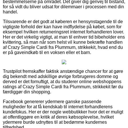
bestemmelserne på området. Det giver dig genvej til bistand,
for så vidt du bliver udsat for dilemmaer i processen med din
handel.
Tilsvarende er det godt at køberen er hensynstagende til de
vigtigste forhold der kan have indflydelse på købet, som for
eksempel hvilken returneringsret internet forhandleren lover.
Her er det virkelig vigtigt, at man til enhver tid bibeholder ens
kvittering, så man når som helst vil kunne bekræfte handlen
af Crazy Simple Cardi fra Plummum, strikkekit, hvad end du
er på gaveindkøb til en voksen eller et barn.
Trustpilot fremskaffer faktisk anstændige chancer for at gøre
dig bekendt med adskillige øvrige forbrugeres domme og
derved er det fornuftigt, at du studerer online webshoppens
ratings af Crazy Simple Cardi fra Plummum, strikkekit før du
færdiggør din shopping.
Facebook genererer ydermere ganske passende
muligheder for at få kendskab til internet forhandlerens
kundefokus. Her er der nogle webbutikker hvor det er muligt
at offentliggøre en kritik af deres købsoplevelse, hvilket
ydermere burde udnyttes til at bedømme kundernes
tilfredshed.