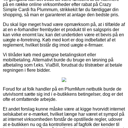
på en række online virksomheder efter rabat på Crazy
Simple Cardi fra Plummum, strikkekit før du færdiggør din
shopping, så man er garanteret at antage den bedste pris.
Du skal lige meget hvad være opmærksom på, at i tilfælde af
at en e-forhandler frembyder et produkt til en salgspris der
kan virke enormt lav, kan det undertiden være et bevis på en
uægte e-forretning. Køb med kort er dog indbefattet af et
reglement, hvilket bistår dig imod uægte e-firmaer.
Vi tilråder køb med gængse betalingskort eller
mobilbetaling. Alternativt burde du bruge en løsning på
afbetaling som f.eks. ViaBill, forudsat du tilstræber at betale
regningen i flere bidder.
Forud for at folk handler på en PlumMum netbutik burde de
utvivlsomt sætte sig ind i e-butikkens betingelser, dog er det
ofte et omfattende arbejde.
Et andet forslag kunne måske være at kigge hvorvidt internet
selskabet er e-mærket, hvilket længe har været et sympol på
at internet virksomheden forstår de opstillede regler, udover
at e-butikken nu og da kontrolleres af fagfolk der kender til