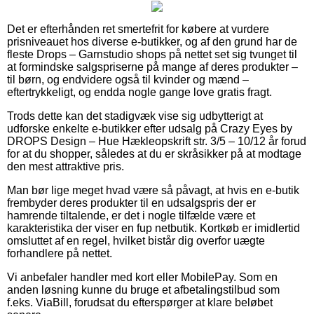
Det er efterhånden ret smertefrit for købere at vurdere
prisniveauet hos diverse e-butikker, og af den grund har de
fleste Drops – Garnstudio shops på nettet set sig tvunget til
at formindske salgspriserne på mange af deres produkter –
til børn, og endvidere også til kvinder og mænd –
eftertrykkeligt, og endda nogle gange love gratis fragt.
Trods dette kan det stadigvæk vise sig udbytterigt at
udforske enkelte e-butikker efter udsalg på Crazy Eyes by
DROPS Design – Hue Hækleopskrift str. 3/5 – 10/12 år forud
for at du shopper, således at du er skråsikker på at modtage
den mest attraktive pris.
Man bør lige meget hvad være så påvagt, at hvis en e-butik
frembyder deres produkter til en udsalgspris der er
hamrende tiltalende, er det i nogle tilfælde være et
karakteristika der viser en fup netbutik. Kortkøb er imidlertid
omsluttet af en regel, hvilket bistår dig overfor uægte
forhandlere på nettet.
Vi anbefaler handler med kort eller MobilePay. Som en
anden løsning kunne du bruge et afbetalingstilbud som
f.eks. ViaBill, forudsat du efterspørger at klare beløbet