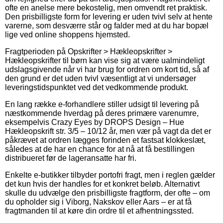
ofte en anelse mere bekostelig, men omvendt ret praktisk.
Den prisbilligste form for levering er uden tvivl selv at hente
varerne, som desværre står og falder med at du har bopæl
lige ved online shoppens hjemsted.
Fragtperioden på Opskrifter > Hækleopskrifter >
Hækleopskrifter til børn kan vise sig at være ualmindeligt
udslagsgivende når vi har brug for ordren om kort tid, så af
den grund er det uden tvivl væsentligt at vi undersøger
leveringstidspunktet ved det vedkommende produkt.
En lang række e-forhandlere stiller udsigt til levering på
næstkommende hverdag på deres primære varenumre,
eksempelvis Crazy Eyes by DROPS Design – Hue
Hækleopskrift str. 3/5 – 10/12 år, men vær på vagt da det er
påkrævet at ordren lægges forinden et fastsat klokkeslæt,
således at de har en chance for at nå at få bestillingen
distribueret før de lageransatte har fri.
Enkelte e-butikker tilbyder portofri fragt, men i reglen gælder
det kun hvis der handles for et konkret beløb. Alternativt
skulle du udvælge den prisbilligste fragtform, der ofte – om
du opholder sig i Viborg, Nakskov eller Aars – er at få
fragtmanden til at køre din ordre til et afhentningssted.