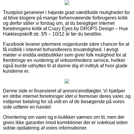
Trustpilot genererer i højeste grad værdifulde muligheder for
at blive klogere på mange forhenværende forbrugeres kritik
og derfor stiller vi forslag om, at du besigtiger internet
forretningens kritik af Crazy Eyes by DROPS Design – Hue
Hækleopskrift str. 3/5 – 10/12 år før du bestiller.
Facebook leverer ydermere nogenlunde sikre chancer for at
få indblik i internet forhandlerens troværdighed. I øvrigt
møder vi endda webbutikker som giver folk mulighed for at
frembringe en vurdering af virksomhedens service, hvilket
også burde udnyttes til at danne dig et indtryk af hvor glade
kunderne er.
Denne side er finansieret af annonceindtægter. Vi hjælper
en stribe internet forretninger idet vi fremviser deres varer, og
indtjener betaling for så vidt en af de besøgende på vores
side udfører en handel.
Orientering om varer og e-butikker værnes om tit, men der
gives ikke garantier imod korrektioner der er iværksat siden
sidste opdatering af vores informationer.