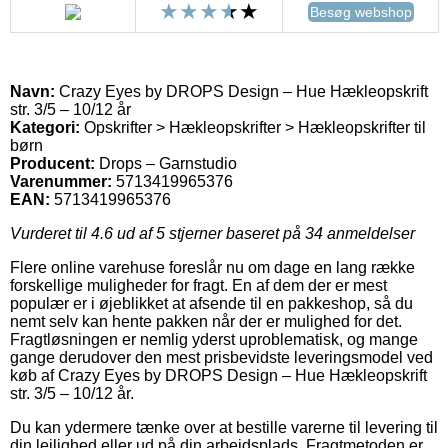
Besøg webshop
Navn:
Crazy Eyes by DROPS Design – Hue Hækleopskrift
str. 3/5 – 10/12 år
Kategori:
Opskrifter > Hækleopskrifter > Hækleopskrifter til
børn
Producent:
Drops – Garnstudio
Varenummer:
5713419965376
EAN:
5713419965376
Vurderet til
4.6
ud af 5 stjerner baseret på
34
anmeldelser
Flere online varehuse foreslår nu om dage en lang række
forskellige muligheder for fragt. En af dem der er mest
populær er i øjeblikket at afsende til en pakkeshop, så du
nemt selv kan hente pakken når der er mulighed for det.
Fragtløsningen er nemlig yderst uproblematisk, og mange
gange derudover den mest prisbevidste leveringsmodel ved
køb af Crazy Eyes by DROPS Design – Hue Hækleopskrift
str. 3/5 – 10/12 år.
Du kan ydermere tænke over at bestille varerne til levering til
din lejlighed eller ud på din arbejdsplads. Fragtmetoden er