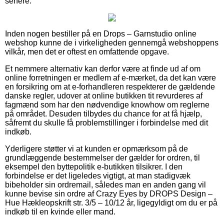
senere.
Inden nogen bestiller på en Drops – Garnstudio online
webshop kunne de i virkeligheden gennemgå webshoppens
vilkår, men det er oftest en omfattende opgave.
Et nemmere alternativ kan derfor være at finde ud af om
online forretningen er medlem af e-mærket, da det kan være
en forsikring om at e-forhandleren respekterer de gældende
danske regler, udover at online butikken tit revurderes af
fagmænd som har den nødvendige knowhow om reglerne
på området. Desuden tilbydes du chance for at få hjælp,
såfremt du skulle få problemstillinger i forbindelse med dit
indkøb.
Yderligere støtter vi at kunden er opmærksom på de
grundlæggende bestemmelser der gælder for ordren, til
eksempel den byttepolitik e-butikken tilsikrer. I den
forbindelse er det ligeledes vigtigt, at man stadigvæk
bibeholder sin ordremail, således man en anden gang vil
kunne bevise sin ordre af Crazy Eyes by DROPS Design –
Hue Hækleopskrift str. 3/5 – 10/12 år, ligegyldigt om du er på
indkøb til en kvinde eller mand.