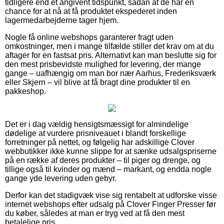
tidligere end et angivent tidspunkt, sådan at de har en
chance for at nå at få produktet ekspederet inden
lagermedarbejderne tager hjem.
Nogle få online webshops garanterer fragt uden
omkostninger, men i mange tilfælde stiller det krav om at du
aftager for en fastsat pris. Alternativt kan man beslutte sig for
den mest prisbevidste mulighed for levering, der mange
gange – uafhængig om man bor nær Aarhus, Frederiksværk
eller Skjern – vil blive at få bragt dine produkter til en
pakkeshop.
Det er i dag vældig hensigtsmæssigt for almindelige
dødelige at vurdere prisniveauet i blandt forskellige
forretninger på nettet, og følgelig har adskillige Clover
webbutikker ikke kunne slippe for at sænke udsalgspriserne
på en række af deres produkter – til piger og drenge, og
tillige også til kvinder og mænd – markant, og endda nogle
gange yde levering uden gebyr.
Derfor kan det stadigvæk vise sig rentabelt at udforske visse
internet webshops efter udsalg på Clover Finger Presser før
du køber, således at man er tryg ved at få den mest
betalelige pris.