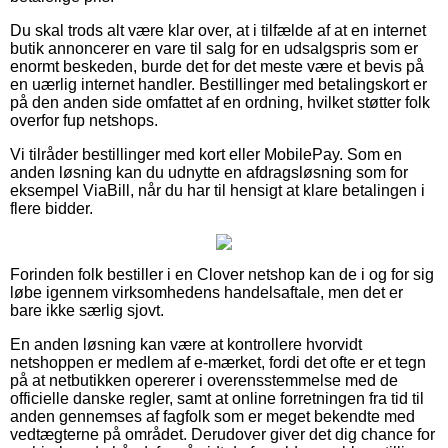
Du skal trods alt være klar over, at i tilfælde af at en internet
butik annoncerer en vare til salg for en udsalgspris som er
enormt beskeden, burde det for det meste være et bevis på
en uærlig internet handler. Bestillinger med betalingskort er
på den anden side omfattet af en ordning, hvilket støtter folk
overfor fup netshops.
Vi tilråder bestillinger med kort eller MobilePay. Som en
anden løsning kan du udnytte en afdragsløsning som for
eksempel ViaBill, når du har til hensigt at klare betalingen i
flere bidder.
Forinden folk bestiller i en Clover netshop kan de i og for sig
løbe igennem virksomhedens handelsaftale, men det er
bare ikke særlig sjovt.
En anden løsning kan være at kontrollere hvorvidt
netshoppen er medlem af e-mærket, fordi det ofte er et tegn
på at netbutikken opererer i overensstemmelse med de
officielle danske regler, samt at online forretningen fra tid til
anden gennemses af fagfolk som er meget bekendte med
vedtægterne på området. Derudover giver det dig chance for