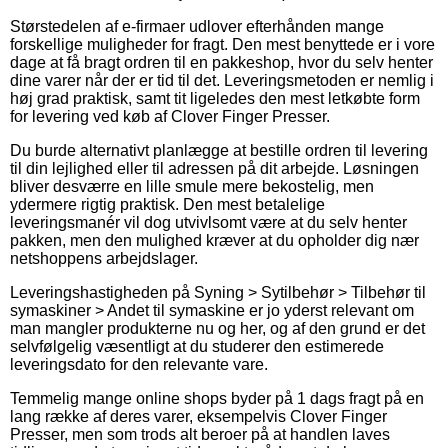
Størstedelen af e-firmaer udlover efterhånden mange
forskellige muligheder for fragt. Den mest benyttede er i vore
dage at få bragt ordren til en pakkeshop, hvor du selv henter
dine varer når der er tid til det. Leveringsmetoden er nemlig i
høj grad praktisk, samt tit ligeledes den mest letkøbte form
for levering ved køb af Clover Finger Presser.
Du burde alternativt planlægge at bestille ordren til levering
til din lejlighed eller til adressen på dit arbejde. Løsningen
bliver desværre en lille smule mere bekostelig, men
ydermere rigtig praktisk. Den mest betalelige
leveringsmanér vil dog utvivlsomt være at du selv henter
pakken, men den mulighed kræver at du opholder dig nær
netshoppens arbejdslager.
Leveringshastigheden på Syning > Sytilbehør > Tilbehør til
symaskiner > Andet til symaskine er jo yderst relevant om
man mangler produkterne nu og her, og af den grund er det
selvfølgelig væsentligt at du studerer den estimerede
leveringsdato for den relevante vare.
Temmelig mange online shops byder på 1 dags fragt på en
lang række af deres varer, eksempelvis Clover Finger
Presser, men som trods alt beroer på at handlen laves