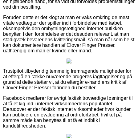
en hjælpende hånd, for så vidt du forvoldes problemstillinger
ved din bestilling.
Foruden dette er det klogt at man er vaks omkring de mest
vitale vedtægter der spiller ind i forbindelse med købet,
eksempelvis den ombytningsrettighed internet butikken
benytter. I den forbindelse er det desuden relevant, at man
stadigvæk bevarer ens kvitteringsmail, så man når som helst
kan dokumentere handlen af Clover Finger Presser,
uafhængig om man er kvinde eller mand.
Trustpilot tilbyder dig temmelig fremragende muligheder for
at eftergå en række nuværende brugeres iagttagelser og på
grund af dette støtter vi, at du eftergår e-handlens kritik af
Clover Finger Presser forinden du bestiller.
Facebook medfører for øvrigt faktisk troværdige løsninger til
at få et kig ind i internet virksomhedens popularitet.
Derudover er der faktisk internet virksomheder hvor kunder
kan publicere en evaluering af ordreforløbet, hvilket på
samme måde kan benyttes til at få et indblik i
kundetilfredsheden.