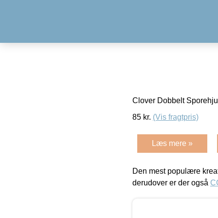
Clover Dobbelt Sporehj
85
kr.
(Vis fragtpris)
Læs mere »
Den mest populære kreat
derudover er der også
C