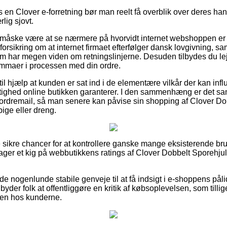
en Clover e-forretning bør man reelt få overblik over deres han
lig sjovt.
e måske være at se nærmere på hvorvidt internet webshoppen er
forsikring om at internet firmaet efterfølger dansk lovgivning, sa
 har megen viden om retningslinjerne. Desuden tilbydes du lejl
lemmaer i processen med din ordre.
l hjælp at kunden er sat ind i de elementære vilkår der kan inf
tighed online butikken garanterer. I den sammenhæng er det samt
ordremail, så man senere kan påvise sin shopping af Clover D
pige eller dreng.
ke sikre chancer for at kontrollere ganske mange eksisterende b
 tager et kig på webbutikkens ratings af Clover Dobbelt Sporehju
de nogenlunde stabile genveje til at få indsigt i e-shoppens pål
yder folk at offentliggøre en kritik af købsoplevelsen, som tillige
heden hos kunderne.