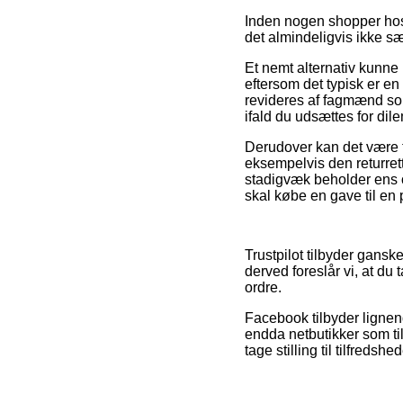
Inden nogen shopper hos 
det almindeligvis ikke sær
Et nemt alternativ kunn
eftersom det typisk er en 
revideres af fagmænd som
ifald du udsættes for di
Derudover kan det være ti
eksempelvis den returret
stadigvæk beholder ens 
skal købe en gave til en 
Trustpilot tilbyder gans
derved foreslår vi, at du
ordre.
Facebook tilbyder lignen
endda netbutikker som tilb
tage stilling til tilfreds