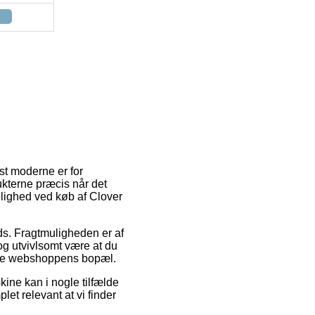
st moderne er for
ukterne præcis når det
lighed ved køb af Clover
ads. Fragtmuligheden er af
dog utvivlsomt være at du
line webshoppens bopæl.
ine kan i nogle tilfælde
et relevant at vi finder