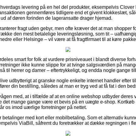
hverdags levering på en hel del produkter, eksempelvis Clover
 transaktionen gennemføres tidligere end et givent klokkeslæt, så
r ud af døren forinden de lageransatte drager hjemad.
ranterer fragt uden gebyr, men ofte kræver det at man shopper fo
ække den mest betalelige leveringsløsning, som tit – uafhængi
e eller Helsinge – vil være at få fragtfirmaet til at køre pakke
deles smart for folk at vurdere prisniveauet i blandt diverse forh
orretninger ikke kunne slippe for at tvinge salgsværdien på mange
så til herrer og damer – eftertrykkeligt, og endda nogle gange til
ve udbytterigt at granske nogle enkelte internet handler efter t
rer din bestilling, således at man er tryg ved at få fat i den beds
ågen med, at i tilfælde af at en online webshop udbyder deres v
nne det mange gange være et bevis på en uægte e-shop. Kortkøb er
tår os imod uærlige forretninger på nettet.
for betalinger med kort eller mobilbetaling. Som et alternativ ku
pelvis ViaBill, såfremt du foretrækker at dække regningen i fle