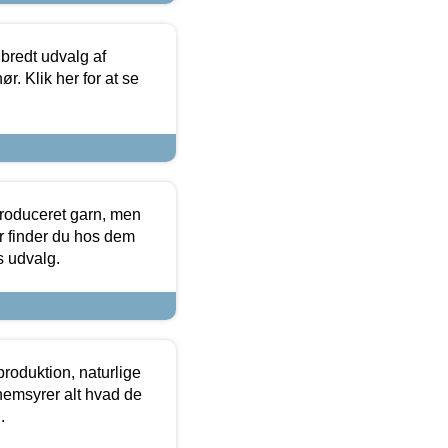
 bredt udvalg af
r. Klik her for at se
produceret garn, men
or finder du hos dem
es udvalg.
roduktion, naturlige
nemsyrer alt hvad de
.