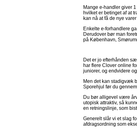
Mange e-handler giver 1 
hvilket er betinget af at
kan nå at få de nye vare
Enkelte e-forhandlere ga
Derudover bør man foretr
på København, Smørumnedr
Det er jo efterhånden sær
har flere Clover online f
juniorer, og endvidere og
Men det kan stadigvæk bli
Sporehjul før du gennemfø
Du bør alligevel være årv
utopisk attraktiv, så ku
en retningslinje, som bis
Generelt slår vi et slag 
afdragsordning som eksem