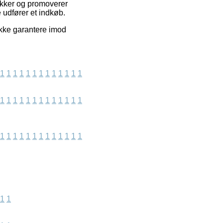
tikker og promoverer
 udfører et indkøb.
ikke garantere imod
1
1
1
1
1
1
1
1
1
1
1
1
1
1
1
1
1
1
1
1
1
1
1
1
1
1
1
1
1
1
1
1
1
1
1
1
1
1
1
1
1