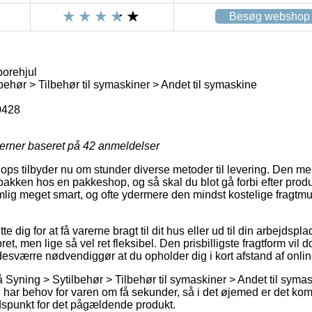
Besøg webshop
orehjul
behør > Tilbehør til symaskiner > Andet til symaskine
0428
jerner baseret på
42
anmeldelser
hops tilbyder nu om stunder diverse metoder til levering. Den me
t pakken hos en pakkeshop, og så skal du blot gå forbi efter prod
lig meget smart, og ofte ydermere den mindst kostelige fragtmu
 dig for at få varerne bragt til dit hus eller ud til din arbejdspl
et, men lige så vel ret fleksibel. Den prisbilligste fragtform vil 
desværre nødvendiggør at du opholder dig i kort afstand af on
Syning > Sytilbehør > Tilbehør til symaskiner > Andet til symask
har behov for varen om få sekunder, så i det øjemed er det kompl
dspunkt for det pågældende produkt.