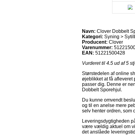
Navn:
Clover Dobbelt Sp
Kategori:
Syning > Sytil
Producent:
Clover
Varenummer:
5122150
EAN:
51221500428
Vurderet til
4.5
ud af 5 st
Størstedelen af online s
øjeblikket at få aflevere
passer dig. Denne er nem
Dobbelt Sporehjul.
Du kunne omvendt beslutte
og til en anelse mere pebr
selv henter ordren, som 
Leveringsdygtigheden på 
være vældig aktuel om vi 
det anslåede leveringsti