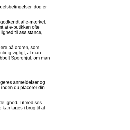
delsbetingelser, dog er
 godkendt af e-mærket,
mt at e-butikken ofte
ighed til assistance,
luere på ordren, som
idig vigtigt, at man
obbelt Sporehjul, om man
rugeres anmeldelser og
l inden du placerer din
idelighed. Tilmed ses
 kan tages i brug til at