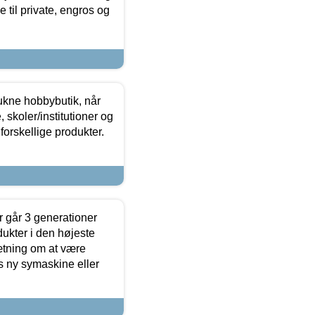
 til private, engros og
ukne hobbybutik, når
 skoler/institutioner og
forskellige produkter.
 går 3 generationer
dukter i den højeste
sætning om at være
s ny symaskine eller