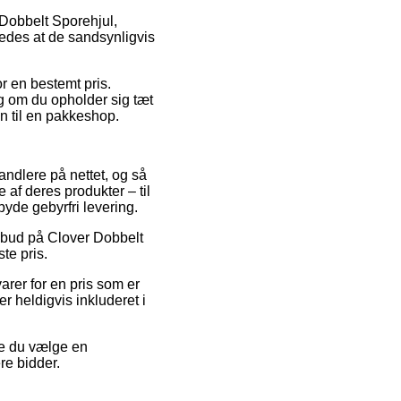
 Dobbelt Sporehjul,
ledes at de sandsynligvis
r en bestemt pris.
g om du opholder sig tæt
n til en pakkeshop.
andlere på nettet, og så
 af deres produkter – til
byde gebyrfri levering.
ilbud på Clover Dobbelt
te pris.
arer for en pris som er
 heldigvis inkluderet i
nne du vælge en
re bidder.