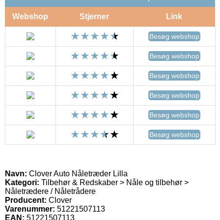
Webshop
Stjerner
Link
Besøg webshop
Besøg webshop
Besøg webshop
Besøg webshop
Besøg webshop
Besøg webshop
Navn:
Clover Auto Nåletræder Lilla
Kategori:
Tilbehør & Redskaber > Nåle og tilbehør >
Nåletrædere / Nåletrådere
Producent:
Clover
Varenummer:
51221507113
EAN:
51221507113