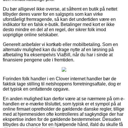
Du bør alligevel ikke overse, at såfremt en butik på nettet
tilbyder deres varer for en salgspris som kan virke
uforståeligt fremragende, så kan det undertiden være en
indikator for en falsk e-butik. Betalinger med kort er ikke
desto mindre en del af en regel, der sikrer folk imod
uoprigtige online selskaber.
Generelt anbefaler vi kortkøb eller mobilbetaling. Som en
alternativ mulighed kan du drage nytte af en løsning på
afbetaling fra eksempelvis ViaBill, når du har i sinde at
finansiere pengene ude i fremtiden.
Forinden folk handler i en Clover internet handler bør de
faktisk tage stilling til netshoppens forretningsaftale, dog er
det typisk en omfattende opgave.
En anden mulighed kan derfor være at se nærmere på om e-
handlen er e-mærke tilsluttet, som typisk er et sympol på at
online firmaet opretholder de gældende danske regler, tillige
med at hjemmesiden ofte kontrolleres af sagkyndige der har
ekspertise inden for de gældende bestemmelser. Desuden
tilbydes du chance for en hjælpende hånd, ifald du skulle få