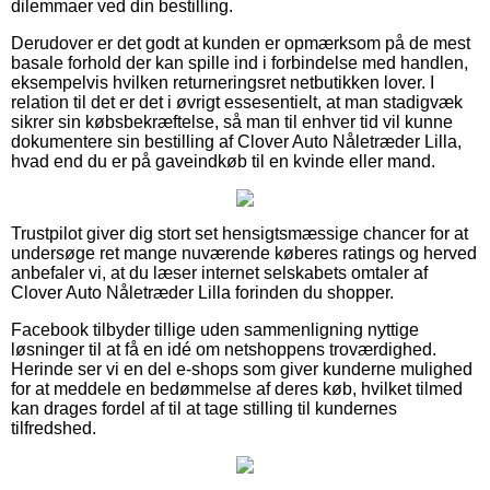
dilemmaer ved din bestilling.
Derudover er det godt at kunden er opmærksom på de mest
basale forhold der kan spille ind i forbindelse med handlen,
eksempelvis hvilken returneringsret netbutikken lover. I
relation til det er det i øvrigt essesentielt, at man stadigvæk
sikrer sin købsbekræftelse, så man til enhver tid vil kunne
dokumentere sin bestilling af Clover Auto Nåletræder Lilla,
hvad end du er på gaveindkøb til en kvinde eller mand.
Trustpilot giver dig stort set hensigtsmæssige chancer for at
undersøge ret mange nuværende køberes ratings og herved
anbefaler vi, at du læser internet selskabets omtaler af
Clover Auto Nåletræder Lilla forinden du shopper.
Facebook tilbyder tillige uden sammenligning nyttige
løsninger til at få en idé om netshoppens troværdighed.
Herinde ser vi en del e-shops som giver kunderne mulighed
for at meddele en bedømmelse af deres køb, hvilket tilmed
kan drages fordel af til at tage stilling til kundernes
tilfredshed.