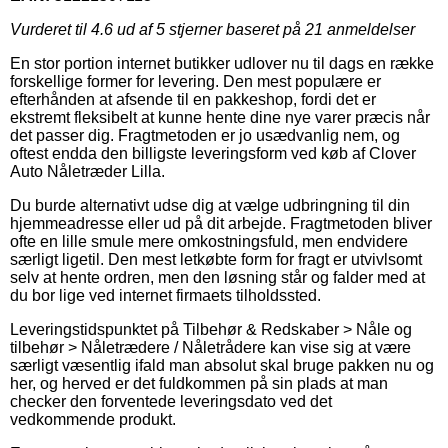
Vurderet til
4.6
ud af 5 stjerner baseret på
21
anmeldelser
En stor portion internet butikker udlover nu til dags en række
forskellige former for levering. Den mest populære er
efterhånden at afsende til en pakkeshop, fordi det er
ekstremt fleksibelt at kunne hente dine nye varer præcis når
det passer dig. Fragtmetoden er jo usædvanlig nem, og
oftest endda den billigste leveringsform ved køb af Clover
Auto Nåletræder Lilla.
Du burde alternativt udse dig at vælge udbringning til din
hjemmeadresse eller ud på dit arbejde. Fragtmetoden bliver
ofte en lille smule mere omkostningsfuld, men endvidere
særligt ligetil. Den mest letkøbte form for fragt er utvivlsomt
selv at hente ordren, men den løsning står og falder med at
du bor lige ved internet firmaets tilholdssted.
Leveringstidspunktet på Tilbehør & Redskaber > Nåle og
tilbehør > Nåletrædere / Nåletrådere kan vise sig at være
særligt væsentlig ifald man absolut skal bruge pakken nu og
her, og herved er det fuldkommen på sin plads at man
checker den forventede leveringsdato ved det
vedkommende produkt.