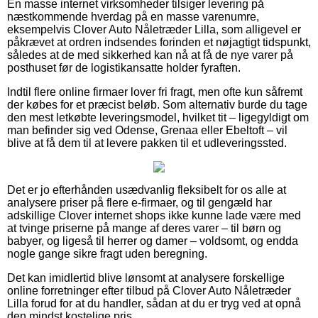
En masse internet virksomheder tilsiger levering på
næstkommende hverdag på en masse varenumre,
eksempelvis Clover Auto Nåletræder Lilla, som alligevel er
påkrævet at ordren indsendes forinden et nøjagtigt tidspunkt,
således at de med sikkerhed kan nå at få de nye varer på
posthuset før de logistikansatte holder fyraften.
Indtil flere online firmaer lover fri fragt, men ofte kun såfremt
der købes for et præcist beløb. Som alternativ burde du tage
den mest letkøbte leveringsmodel, hvilket tit – ligegyldigt om
man befinder sig ved Odense, Grenaa eller Ebeltoft – vil
blive at få dem til at levere pakken til et udleveringssted.
Det er jo efterhånden usædvanlig fleksibelt for os alle at
analysere priser på flere e-firmaer, og til gengæld har
adskillige Clover internet shops ikke kunne lade være med
at tvinge priserne på mange af deres varer – til børn og
babyer, og ligeså til herrer og damer – voldsomt, og endda
nogle gange sikre fragt uden beregning.
Det kan imidlertid blive lønsomt at analysere forskellige
online forretninger efter tilbud på Clover Auto Nåletræder
Lilla forud for at du handler, sådan at du er tryg ved at opnå
den mindst kostelige pris.