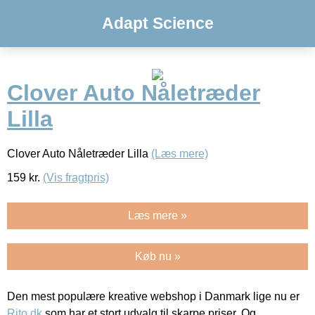
Adapt Science
Clover Auto Nåletræder
Lilla
Clover Auto Nåletræder Lilla
(Læs mere)
159
kr.
(Vis fragtpris)
Læs mere »
Køb nu »
Den mest populære kreative webshop i Danmark lige nu er
Rito.dk
som har et stort udvalg til skarpe priser. Og