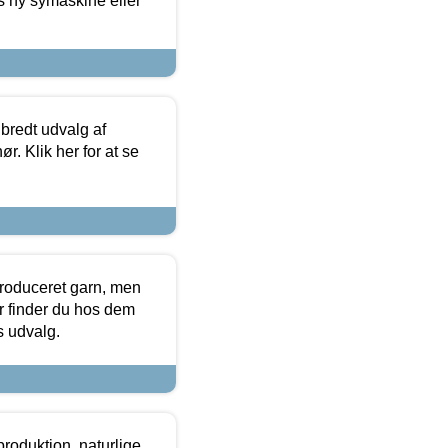
s ny symaskine eller
 bredt udvalg af
r. Klik her for at se
produceret garn, men
or finder du hos dem
es udvalg.
roduktion, naturlige