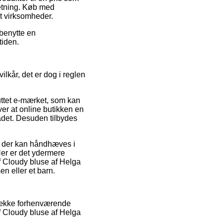
retning. Køb med
et virksomheder.
 benytte en
tiden.
lkår, det er dog i reglen
luttet e-mærket, som kan
ver at online butikken en
det. Desuden tilbydes
r der kan håndhæves i
Her er det ydermere
af Cloudy bluse af Helga
en eller et barn.
 række forhenværende
af Cloudy bluse af Helga