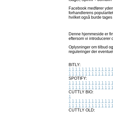
Facebook medfører yderme
forhandlerens popularite
hvilket også burde tages i
Denne hjemmeside er fina
eftersom vi introducerer 
Oplysninger om tilbud og 
reguleringer der eventuel
BITLY:
1
1
1
1
1
1
1
1
1
1
1
1
1
1
1
1
1
1
1
1
1
1
1
1
1
1
SPOTIFY:
1
1
1
1
1
1
1
1
1
1
1
1
1
1
1
1
1
1
1
1
1
1
1
1
1
1
CUTTLY BIO:
1
1
1
1
1
1
1
1
1
1
1
1
1
1
1
1
1
1
1
1
1
1
1
1
1
1
1
CUTTLY OLD: