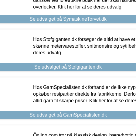
danskernes foretrukne butik når der skal handle
overlocker. Klik her for at se deres udvalg.
Se udvalget på SymaskineTorvet.dk
Hos Stofgiganten.dk forsøger de altid at have et
skønne metervarestoffer, snitmønstre og sytilbehø
deres udvalg.
Se udvalget på Stofgiganten.dk
Hos GarnSpecialisten.dk forhandler de ikke ny
opkøber restpartier direkte fra fabrikkerne. Derf
altid garn til skarpe priser. Klik her for at se der
Se udvalget på GarnSpecialisten.dk
Önling.com tror på klassisk design, bæredygtig p