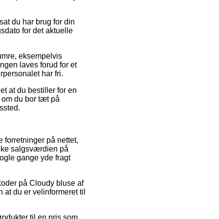
at du har brug for din
gsdato for det aktuelle
numre, eksempelvis
ingen laves forud for et
rpersonalet har fri.
 at du bestiller for en
– om du bor tæt på
gssted.
 forretninger på nettet,
ænke salgsværdien på
nogle gange yde fragt
tkoder på Cloudy bluse af
 at du er velinformeret til
odukter til en pris som