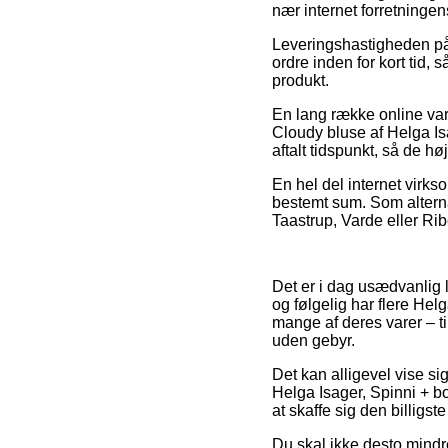
nær internet forretninge
Leveringshastigheden på S
ordre inden for kort tid, 
produkt.
En lang række online va
Cloudy bluse af Helga Isag
aftalt tidspunkt, så de hø
En hel del internet virks
bestemt sum. Som alternat
Taastrup, Varde eller Ribe 
Det er i dag usædvanlig l
og følgelig har flere He
mange af deres varer – t
uden gebyr.
Det kan alligevel vise si
Helga Isager, Spinni + bom
at skaffe sig den billigste
Du skal ikke desto mindr