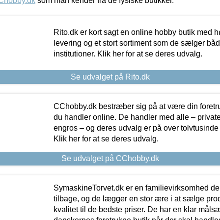
Chobby.dk
som man kender fra de fysiske butikker.
Rito.dk er kort sagt en online hobby butik med h
levering og et stort sortiment som de sælger både
institutioner. Klik her for at se deres udvalg.
Se udvalget på Rito.dk
CChobby.dk bestræber sig på at være din foretr
du handler online. De handler med alle – private,
engros – og deres udvalg er på over tolvtusinde 
Klik her for at se deres udvalg.
Se udvalget på CChobby.dk
SymaskineTorvet.dk er en familievirksomhed der
tilbage, og de lægger en stor ære i at sælge pro
kvalitet til de bedste priser. De har en klar mål