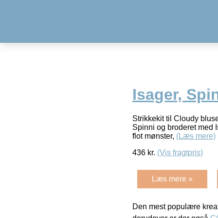
Isager, Spin
Strikkekit til Cloudy blus
Spinni og broderet med I
flot mønster,
(Læs mere)
436
kr.
(Vis fragtpris)
Læs mere »
Den mest populære kreat