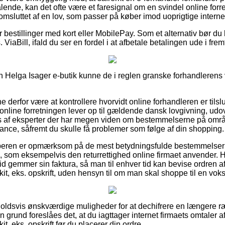
talende, kan det ofte være et faresignal om en svindel online for
t omsluttet af en lov, som passer på køber imod uoprigtige intern
or bestillinger med kort eller MobilePay. Som et alternativ bør du
ViaBill, ifald du ser en fordel i at afbetale betalingen ude i frem
 Helga Isager e-butik kunne de i reglen granske forhandlerens vi
nne derfor være at kontrollere hvorvidt online forhandleren er tils
online forretningen lever op til gældende dansk lovgivning, udo
 af eksperter der har megen viden om bestemmelserne på områ
tance, såfremt du skulle få problemer som følge af din shopping.
 køberen er opmærksom på de mest betydningsfulde bestemmelse
 som eksempelvis den returrettighed online firmaet anvender. 
r tid gemmer sin faktura, så man til enhver tid kan bevise ordren 
kit, eks. opskrift, uden hensyn til om man skal shoppe til en voks
orholdsvis ønskværdige muligheder for at dechifrere en længere
n grund foreslåes det, at du iagttager internet firmaets omtaler 
it, eks. opskrift før du placerer din ordre.