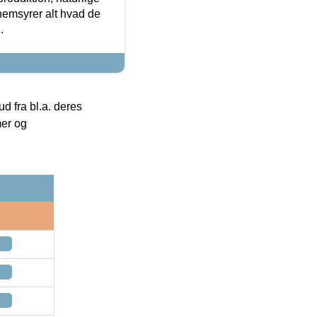
nemsyrer alt hvad de
.
 fra bl.a. deres
mer og