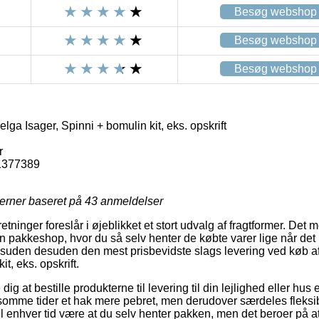
Besøg webshop
Besøg webshop
Besøg webshop
lga Isager, Spinni + bomulin kit, eks. opskrift
r
1377389
jerner baseret på
43
anmeldelser
retninger foreslår i øjeblikket et stort udvalg af fragtformer. Det 
l en pakkeshop, hvor du så selv henter de købte varer lige når de
g desuden desuden den mest prisbevidste slags levering ved køb 
it, eks. opskrift.
g at bestille produkterne til levering til din lejlighed eller hus el
somme tider et hak mere pebret, men derudover særdeles fleksi
 til enhver tid være at du selv henter pakken, men det beroer på at