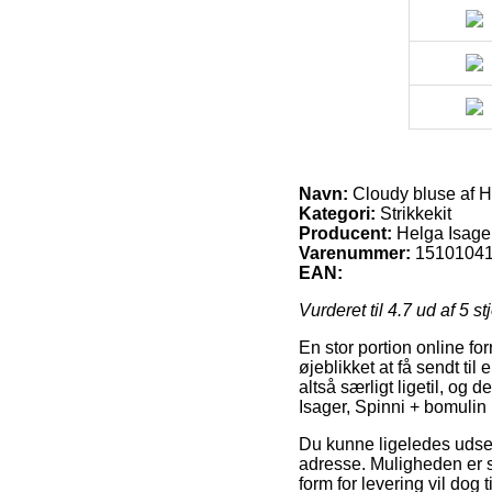
Navn:
Cloudy bluse af He
Kategori:
Strikkekit
Producent:
Helga Isage
Varenummer:
1510104
EAN:
Vurderet til
4.7
ud af 5 st
En stor portion online for
øjeblikket at få sendt ti
altså særligt ligetil, o
Isager, Spinni + bomulin k
Du kunne ligeledes udse di
adresse. Muligheden er 
form for levering vil dog