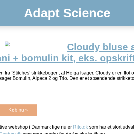
Adapt Science
Cloudy bluse 
ni + bomulin kit, eks. opskrif
en fra 'Stitches' strikkebogen, af Helga Isager. Cloudy er en flot o
sager Bomulin, Alpaca 2 og Trio. Den er et spændende strikketøj
Køb nu »
ive webshop i Danmark lige nu er
Rito.dk
som har et stort udval