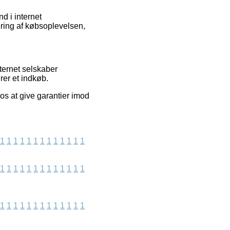
d i internet
ering af købsoplevelsen,
ternet selskaber
rer et indkøb.
os at give garantier imod
1
1
1
1
1
1
1
1
1
1
1
1
1
1
1
1
1
1
1
1
1
1
1
1
1
1
1
1
1
1
1
1
1
1
1
1
1
1
1