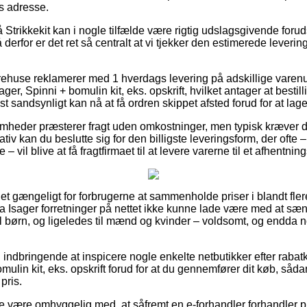
ns adresse.
trikkekit kan i nogle tilfælde være rigtig udslagsgivende foruds
så derfor er det ret så centralt at vi tjekker den estimerede leverin
rehuse reklamerer med 1 hverdags levering på adskillige vare
er, Spinni + bomulin kit, eks. opskrift, hvilket antager at bestill
jst sandsynligt kan nå at få ordren skippet afsted forud for at lage
omheder præsterer fragt uden omkostninger, men typisk kræver det
iv kan du beslutte sig for den billigste leveringsform, der ofte 
– vil blive at få fragtfirmaet til at levere varerne til et afhentnin
et gængeligt for forbrugerne at sammenholde priser i blandt flere
lga Isager forretninger på nettet ikke kunne lade være med at s
il børn, og ligeledes til mænd og kvinder – voldsomt, og endda 
g indbringende at inspicere nogle enkelte netbutikker efter raba
ulin kit, eks. opskrift forud for at du gennemfører dit køb, sådan
 pris.
e være omhyggelig med, at såfremt en e-forhandler forhandler pr