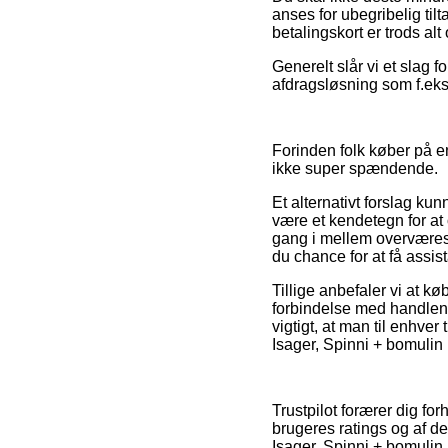
anses for ubegribelig til
betalingskort er trods al
Generelt slår vi et slag f
afdragsløsning som f.eks. 
Forinden folk køber på en
ikke super spændende.
Et alternativt forslag ku
være et kendetegn for at 
gang i mellem overværes
du chance for at få assis
Tillige anbefaler vi at
forbindelse med handlen,
vigtigt, at man til enhve
Isager, Spinni + bomulin 
Trustpilot forærer dig f
brugeres ratings og af de
Isager, Spinni + bomulin k