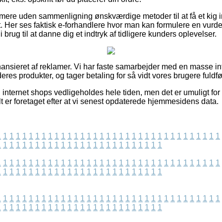
re uden sammenligning ønskværdige metoder til at få et kig in
t. Her ses faktisk e-forhandlere hvor man kan formulere en vurd
 brug til at danne dig et indtryk af tidligere kunders oplevelser.
nsieret af reklamer. Vi har faste samarbejder med en masse in
deres produkter, og tager betaling for så vidt vores brugere fuldfø
internet shops vedligeholdes hele tiden, men det er umuligt for 
t er foretaget efter at vi senest opdaterede hjemmesidens data.
1
1
1
1
1
1
1
1
1
1
1
1
1
1
1
1
1
1
1
1
1
1
1
1
1
1
1
1
1
1
1
1
1
1
1
1
1
1
1
1
1
1
1
1
1
1
1
1
1
1
1
1
1
1
1
1
1
1
1
1
1
1
1
1
1
1
1
1
1
1
1
1
1
1
1
1
1
1
1
1
1
1
1
1
1
1
1
1
1
1
1
1
1
1
1
1
1
1
1
1
1
1
1
1
1
1
1
1
1
1
1
1
1
1
1
1
1
1
1
1
1
1
1
1
1
1
1
1
1
1
1
1
1
1
1
1
1
1
1
1
1
1
1
1
1
1
1
1
1
1
1
1
1
1
1
1
1
1
1
1
1
1
1
1
1
1
1
1
1
1
1
1
1
1
1
1
1
1
1
1
1
1
1