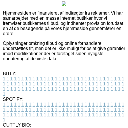
Hjemmesiden er finansieret af indtægter fra reklamer. Vi har
samarbejder med en masse internet butikker hvor vi
fremviser butikkernes tilbud, og indhenter provision forudsat
en af de besøgende på vores hjemmeside gennemfører en
ordre.
Oplysninger omkring tilbud og online forhandlere
understøttes tit, men det er ikke muligt for os at give garantier
imod modifikationer der er foretaget siden nyligste
opdatering af de viste data.
BITLY:
1
1
1
1
1
1
1
1
1
1
1
1
1
1
1
1
1
1
1
1
1
1
1
1
1
1
1
1
1
1
1
1
1
1
1
1
1
1
1
1
1
1
1
1
1
1
1
1
1
1
1
1
1
1
1
1
1
1
1
1
1
1
1
1
1
1
1
1
1
1
1
1
1
1
1
1
1
1
1
1
1
1
1
1
1
1
1
1
1
1
1
1
1
1
1
1
1
1
1
1
SPOTIFY:
1
1
1
1
1
1
1
1
1
1
1
1
1
1
1
1
1
1
1
1
1
1
1
1
1
1
1
1
1
1
1
1
1
1
1
1
1
1
1
1
1
1
1
1
1
1
1
1
1
1
1
1
1
1
1
1
1
1
1
1
1
1
1
1
1
1
1
1
1
1
1
1
1
1
1
1
1
1
1
1
1
1
1
1
1
1
1
1
1
1
1
1
1
1
1
1
1
1
1
1
CUTTLY BIO: