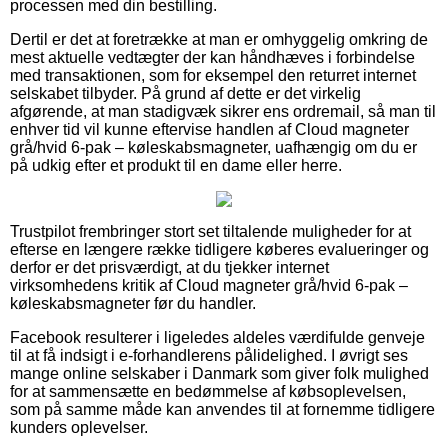
processen med din bestilling.
Dertil er det at foretrække at man er omhyggelig omkring de
mest aktuelle vedtægter der kan håndhæves i forbindelse
med transaktionen, som for eksempel den returret internet
selskabet tilbyder. På grund af dette er det virkelig
afgørende, at man stadigvæk sikrer ens ordremail, så man til
enhver tid vil kunne eftervise handlen af Cloud magneter
grå/hvid 6-pak – køleskabsmagneter, uafhængig om du er
på udkig efter et produkt til en dame eller herre.
Trustpilot frembringer stort set tiltalende muligheder for at
efterse en længere række tidligere køberes evalueringer og
derfor er det prisværdigt, at du tjekker internet
virksomhedens kritik af Cloud magneter grå/hvid 6-pak –
køleskabsmagneter før du handler.
Facebook resulterer i ligeledes aldeles værdifulde genveje
til at få indsigt i e-forhandlerens pålidelighed. I øvrigt ses
mange online selskaber i Danmark som giver folk mulighed
for at sammensætte en bedømmelse af købsoplevelsen,
som på samme måde kan anvendes til at fornemme tidligere
kunders oplevelser.