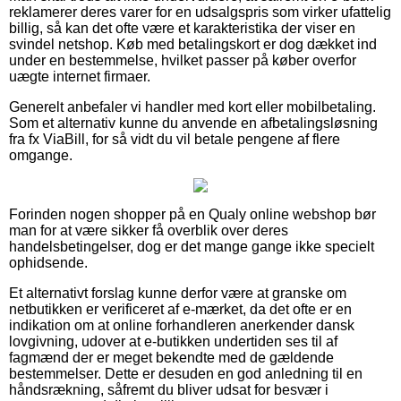
reklamerer deres varer for en udsalgspris som virker ufattelig
billig, så kan det ofte være et karakteristika der viser en
svindel netshop. Køb med betalingskort er dog dækket ind
under en bestemmelse, hvilket passer på køber overfor
uægte internet firmaer.
Generelt anbefaler vi handler med kort eller mobilbetaling.
Som et alternativ kunne du anvende en afbetalingsløsning
fra fx ViaBill, for så vidt du vil betale pengene af flere
omgange.
Forinden nogen shopper på en Qualy online webshop bør
man for at være sikker få overblik over deres
handelsbetingelser, dog er det mange gange ikke specielt
ophidsende.
Et alternativt forslag kunne derfor være at granske om
netbutikken er verificeret af e-mærket, da det ofte er en
indikation om at online forhandleren anerkender dansk
lovgivning, udover at e-butikken undertiden ses til af
fagmænd der er meget bekendte med de gældende
bestemmelser. Dette er desuden en god anledning til en
håndsrækning, såfremt du bliver udsat for besvær i