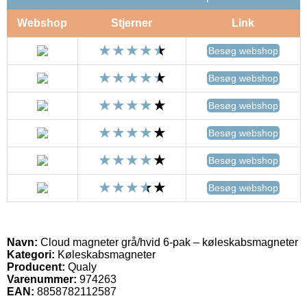
Webshop
Stjerner
Link
Besøg webshop
Besøg webshop
Besøg webshop
Besøg webshop
Besøg webshop
Besøg webshop
Navn:
Cloud magneter grå/hvid 6-pak – køleskabsmagneter
Kategori:
Køleskabsmagneter
Producent:
Qualy
Varenummer:
974263
EAN:
8858782112587