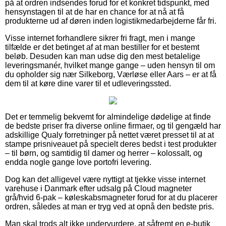
på at ordren indsendes forud for et konkret tidspunkt, med
hensynstagen til at de har en chance for at nå at få
produkterne ud af døren inden logistikmedarbejderne får fri.
Visse internet forhandlere sikrer fri fragt, men i mange
tilfælde er det betinget af at man bestiller for et bestemt
beløb. Desuden kan man udse dig den mest betalelige
leveringsmanér, hvilket mange gange – uden hensyn til om
du opholder sig nær Silkeborg, Værløse eller Aars – er at få
dem til at køre dine varer til et udleveringssted.
Det er temmelig bekvemt for almindelige dødelige at finde
de bedste priser fra diverse online firmaer, og til gengæld har
adskillige Qualy forretninger på nettet været presset til at at
stampe prisniveauet på specielt deres bedst i test produkter
– til børn, og samtidig til damer og herrer – kolossalt, og
endda nogle gange love portofri levering.
Dog kan det alligevel være nyttigt at tjekke visse internet
varehuse i Danmark efter udsalg på Cloud magneter
grå/hvid 6-pak – køleskabsmagneter forud for at du placerer
ordren, således at man er tryg ved at opnå den bedste pris.
Man skal trods alt ikke undervurdere, at såfremt en e-butik