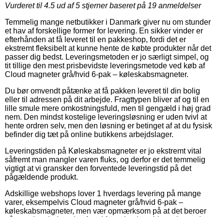
Vurderet til
4.5
ud af 5 stjerner baseret på
19
anmeldelser
Temmelig mange netbutikker i Danmark giver nu om stunder
et hav af forskellige former for levering. En sikker vinder er
efterhånden at få leveret til en pakkeshop, fordi det er
ekstremt fleksibelt at kunne hente de købte produkter når det
passer dig bedst. Leveringsmetoden er jo særligt simpel, og
tit tillige den mest prisbevidste leveringsmetode ved køb af
Cloud magneter grå/hvid 6-pak – køleskabsmagneter.
Du bør omvendt påtænke at få pakken leveret til din bolig
eller til adressen på dit arbejde. Fragttypen bliver af og til en
lille smule mere omkostningsfuld, men til gengæld i høj grad
nem. Den mindst kostelige leveringsløsning er uden tvivl at
hente ordren selv, men den løsning er betinget af at du fysisk
befinder dig tæt på online butikkens arbejdslager.
Leveringstiden på Køleskabsmagneter er jo ekstremt vital
såfremt man mangler varen fluks, og derfor er det temmelig
vigtigt at vi gransker den forventede leveringstid på det
pågældende produkt.
Adskillige webshops lover 1 hverdags levering på mange
varer, eksempelvis Cloud magneter grå/hvid 6-pak –
køleskabsmagneter, men vær opmærksom på at det beroer