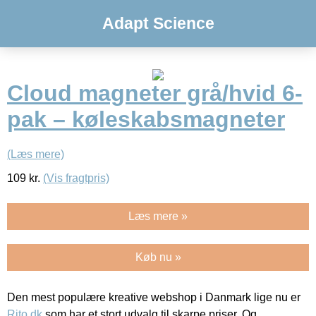
Adapt Science
Cloud magneter grå/hvid 6-
pak – køleskabsmagneter
(Læs mere)
109
kr.
(Vis fragtpris)
Læs mere »
Køb nu »
Den mest populære kreative webshop i Danmark lige nu er
Rito.dk
som har et stort udvalg til skarpe priser. Og