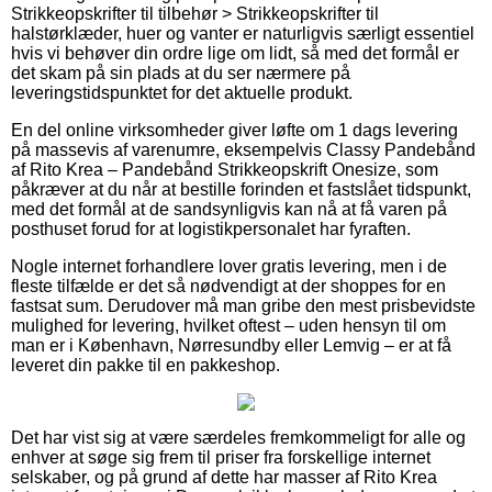
Strikkeopskrifter til tilbehør > Strikkeopskrifter til
halstørklæder, huer og vanter er naturligvis særligt essentiel
hvis vi behøver din ordre lige om lidt, så med det formål er
det skam på sin plads at du ser nærmere på
leveringstidspunktet for det aktuelle produkt.
En del online virksomheder giver løfte om 1 dags levering
på massevis af varenumre, eksempelvis Classy Pandebånd
af Rito Krea – Pandebånd Strikkeopskrift Onesize, som
påkræver at du når at bestille forinden et fastslået tidspunkt,
med det formål at de sandsynligvis kan nå at få varen på
posthuset forud for at logistikpersonalet har fyraften.
Nogle internet forhandlere lover gratis levering, men i de
fleste tilfælde er det så nødvendigt at der shoppes for en
fastsat sum. Derudover må man gribe den mest prisbevidste
mulighed for levering, hvilket oftest – uden hensyn til om
man er i København, Nørresundby eller Lemvig – er at få
leveret din pakke til en pakkeshop.
Det har vist sig at være særdeles fremkommeligt for alle og
enhver at søge sig frem til priser fra forskellige internet
selskaber, og på grund af dette har masser af Rito Krea