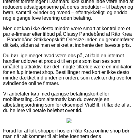
internet forretninger i Danmark ikke kunne lade være med at
reducere udsalgspriserne på deres produkter – til babyer og
børn, samt til kvinder og mænd – eftertrykkeligt, og endda
nogle gange love levering uden betaling.
Men det kan ikke desto mindre være smart at kontrollere et
par e-firmaer efter tilbud på Classy Pandebånd af Rito Krea
– Pandebånd Strikkeopskrift Onesize inden du gennemfører
dit køb, sådan at man er sikret at indhente den laveste pris.
Du bør lige meget hvad være obs på, at ifald en internet
handler udlover et produkt til en pris som kan ses som
umådelig attraktiv, bør det i nogle tilfælde være en indikator
for en fup internet shop. Bestillinger med kort er ikke desto
mindre dækket ind under en orden, som dækker dig overfor
svindlende online firmaer.
Vi anbefaler køb med gængse betalingskort eller
mobilbetaling. Som alternativ kan du overveje en
afbetalingsordning som for eksempel ViaBill, i tilfælde af at
du hellere vil betale beløbet over tid.
Forud for at folk shopper hos en Rito Krea online shop bør
man når alt kommer til alt løbe igennem dens