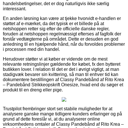
handelsbetingelser, det er dog naturligvis ikke særlig
interessant.
En anden løsning kan være at tjekke hvorvidt e-handlen er
støttet af e-mærket, da det typisk er et billede på at
netshoppen retter sig efter de officielle danske regler,
foruden at netshoppen regelmæssigt efterses af fagfolk der
forstår vedtægterne på området. Dette er desuden en god
anledning til en hjælpende hånd, når du forvoldes problemer
i processen med din handel.
Herudover støtter vi at køber er vidende om de mest
relevante retningslinjer gældende for købet, fx den bytteret
butikken lover. I relation til det er det i øvrigt vigtigt, at man
stadigvæk bevarer sin kvittering, så man til enhver tid kan
dokumentere bestillingen af Classy Pandebånd af Rito Krea
– Pandebånd Strikkeopskrift Onesize, hvad end du søger et
produkt til en dreng eller pige.
Trustpilot frembringer stort set stabile muligheder for at
analysere ganske mange tidligere kunders erfaringer og på
grund af dette foreslår vi, at du analyserer online
virksomhedens omtaler af Classy Pandebånd af Rito Krea –