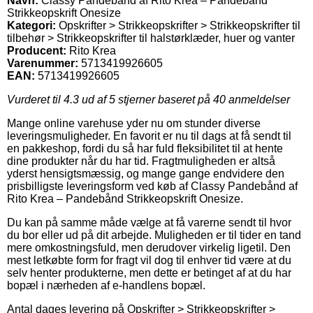
Navn:
Classy Pandebånd af Rito Krea – Pandebånd
Strikkeopskrift Onesize
Kategori:
Opskrifter > Strikkeopskrifter > Strikkeopskrifter til
tilbehør > Strikkeopskrifter til halstørklæder, huer og vanter
Producent:
Rito Krea
Varenummer:
5713419926605
EAN:
5713419926605
Vurderet til
4.3
ud af 5 stjerner baseret på
40
anmeldelser
Mange online varehuse yder nu om stunder diverse
leveringsmuligheder. En favorit er nu til dags at få sendt til
en pakkeshop, fordi du så har fuld fleksibilitet til at hente
dine produkter når du har tid. Fragtmuligheden er altså
yderst hensigtsmæssig, og mange gange endvidere den
prisbilligste leveringsform ved køb af Classy Pandebånd af
Rito Krea – Pandebånd Strikkeopskrift Onesize.
Du kan på samme måde vælge at få varerne sendt til hvor
du bor eller ud på dit arbejde. Muligheden er til tider en tand
mere omkostningsfuld, men derudover virkelig ligetil. Den
mest letkøbte form for fragt vil dog til enhver tid være at du
selv henter produkterne, men dette er betinget af at du har
bopæl i nærheden af e-handlens bopæl.
Antal dages levering på Opskrifter > Strikkeopskrifter >