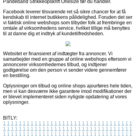
Pandebånd Strikkeopskrift Onesize før du handler.
Facebook leverer tilsvarende ret så sikre chancer for at få
kendskab til internet butikkens pålidelighed. Foruden det ser
vi faktisk online webshops som tilbyder folk at frembringe en
omtale af virksomhedens service, hvilket tillige må benyttes
til at danne dig et indtryk af kundetilfredsheden.
Websitet er finansieret af indtægter fra annoncer. Vi
samarbejder med en gruppe af online webshops eftersom vi
annoncerer virksomhedernes tilbud, og indtjener
godtgørelse om den person vi sender videre gennemfører
en bestilling.
Oplysninger om tilbud og online shops ajourføres hele tiden,
men vi kan desværre ikke garantere imod modifikationer der
er blevet implementeret siden nyligste opdatering af vores
oplysninger.
BITLY:
1
1
1
1
1
1
1
1
1
1
1
1
1
1
1
1
1
1
1
1
1
1
1
1
1
1
1
1
1
1
1
1
1
1
1
1
1
1
1
1
1
1
1
1
1
1
1
1
1
1
1
1
1
1
1
1
1
1
1
1
1
1
1
1
1
1
1
1
1
1
1
1
1
1
1
1
1
1
1
1
1
1
1
1
1
1
1
1
1
1
1
1
1
1
1
1
1
1
1