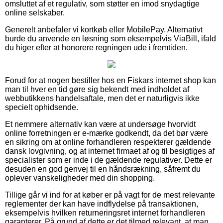
omsluttet af et regulativ, som støtter en imod snydagtige
online selskaber.
Generelt anbefaler vi kortkøb eller MobilePay. Alternativt
burde du anvende en løsning som eksempelvis ViaBill, ifald
du higer efter at honorere regningen ude i fremtiden.
Forud for at nogen bestiller hos en Fiskars internet shop kan
man til hver en tid gøre sig bekendt med indholdet af
webbutikkens handelsaftale, men det er naturligvis ikke
specielt ophidsende.
Et nemmere alternativ kan være at undersøge hvorvidt
online forretningen er e-mærke godkendt, da det bør være
en sikring om at online forhandleren respekterer gældende
dansk lovgivning, og at internet firmaet af og til besigtiges af
specialister som er inde i de gældende regulativer. Dette er
desuden en god genvej til en håndsrækning, såfremt du
oplever vanskeligheder med din shopping.
Tillige går vi ind for at køber er på vagt for de mest relevante
reglementer der kan have indflydelse på transaktionen,
eksempelvis hvilken returneringsret internet forhandleren
garanterer. På grund af dette er det tilmed relevant, at man