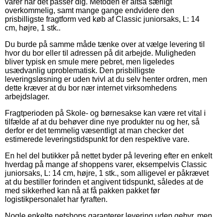
varer når det passer dig. Metoden er altså særligt
overkommelig, samt mange gange endvidere den
prisbilligste fragtform ved køb af Classic juniorsaks, L: 14
cm, højre, 1 stk..
Du burde på samme måde tænke over at vælge levering til
hvor du bor eller til adressen på dit arbejde. Muligheden
bliver typisk en smule mere pebret, men ligeledes
usædvanlig uproblematisk. Den prisbilligste
leveringsløsning er uden tvivl at du selv henter ordren, men
dette kræver at du bor nær internet virksomhedens
arbejdslager.
Fragtperioden på Skole- og børnesakse kan være ret vital i
tilfælde af at du behøver dine nye produkter nu og her, så
derfor er det temmelig væsentligt at man checker det
estimerede leveringstidspunkt for den respektive vare.
En hel del butikker på nettet byder på levering efter en enkelt
hverdag på mange af shoppens varer, eksempelvis Classic
juniorsaks, L: 14 cm, højre, 1 stk., som alligevel er påkrævet
at du bestiller forinden et angivent tidspunkt, således at de
med sikkerhed kan nå at få pakken pakket før
logistikpersonalet har fyraften.
Nogle enkelte netshops garanterer levering uden gebyr, men