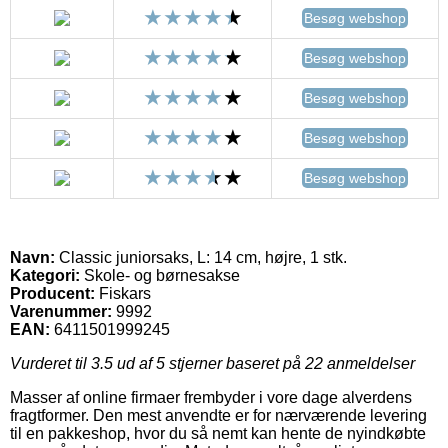
Besøg webshop
Besøg webshop
Besøg webshop
Besøg webshop
Besøg webshop
Navn:
Classic juniorsaks, L: 14 cm, højre, 1 stk.
Kategori:
Skole- og børnesakse
Producent:
Fiskars
Varenummer:
9992
EAN:
6411501999245
Vurderet til
3.5
ud af 5 stjerner baseret på
22
anmeldelser
Masser af online firmaer frembyder i vore dage alverdens
fragtformer. Den mest anvendte er for nærværende levering
til en pakkeshop, hvor du så nemt kan hente de nyindkøbte