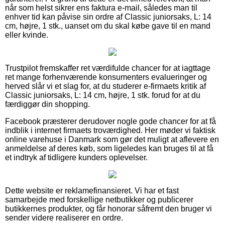
når som helst sikrer ens faktura e-mail, således man til
enhver tid kan påvise sin ordre af Classic juniorsaks, L: 14
cm, højre, 1 stk., uanset om du skal købe gave til en mand
eller kvinde.
Trustpilot fremskaffer ret værdifulde chancer for at iagttage
ret mange forhenværende konsumenters evalueringer og
herved slår vi et slag for, at du studerer e-firmaets kritik af
Classic juniorsaks, L: 14 cm, højre, 1 stk. forud for at du
færdiggør din shopping.
Facebook præsterer derudover nogle gode chancer for at få
indblik i internet firmaets troværdighed. Her møder vi faktisk
online varehuse i Danmark som gør det muligt at aflevere en
anmeldelse af deres køb, som ligeledes kan bruges til at få
et indtryk af tidligere kunders oplevelser.
Dette website er reklamefinansieret. Vi har et fast
samarbejde med forskellige netbutikker og publicerer
butikkernes produkter, og får honorar såfremt den bruger vi
sender videre realiserer en ordre.