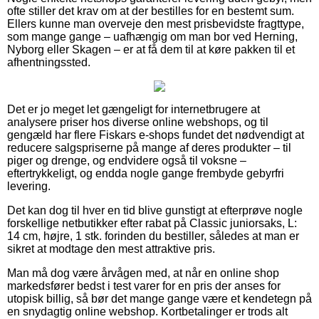
ofte stiller det krav om at der bestilles for en bestemt sum.
Ellers kunne man overveje den mest prisbevidste fragttype,
som mange gange – uafhængig om man bor ved Herning,
Nyborg eller Skagen – er at få dem til at køre pakken til et
afhentningssted.
Det er jo meget let gængeligt for internetbrugere at
analysere priser hos diverse online webshops, og til
gengæld har flere Fiskars e-shops fundet det nødvendigt at
reducere salgspriserne på mange af deres produkter – til
piger og drenge, og endvidere også til voksne –
eftertrykkeligt, og endda nogle gange frembyde gebyrfri
levering.
Det kan dog til hver en tid blive gunstigt at efterprøve nogle
forskellige netbutikker efter rabat på Classic juniorsaks, L:
14 cm, højre, 1 stk. forinden du bestiller, således at man er
sikret at modtage den mest attraktive pris.
Man må dog være årvågen med, at når en online shop
markedsfører bedst i test varer for en pris der anses for
utopisk billig, så bør det mange gange være et kendetegn på
en snydagtig online webshop. Kortbetalinger er trods alt