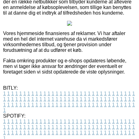
der en række netbutikker som tilbyder kunderne at aflevere
en anmeldelse af købsoplevelsen, som tillige kan benyttes
til at danne dig et indtryk af tilfredsheden hos kunderne.
Vores hjemmeside finansieres af reklamer. Vi har aftaler
med en hel del internet varehuse da vi markedsfører
virksomhedernes tilbud, og tjener provision under
forudsætning af at du udfører et køb.
Fakta omkring produkter og e-shops opdateres løbende,
men vi tager ikke ansvar for ændringer der eventuelt er
foretaget siden vi sidst opdaterede de viste oplysninger.
BITLY:
1
1
1
1
1
1
1
1
1
1
1
1
1
1
1
1
1
1
1
1
1
1
1
1
1
1
1
1
1
1
1
1
1
1
1
1
1
1
1
1
1
1
1
1
1
1
1
1
1
1
1
1
1
1
1
1
1
1
1
1
1
1
1
1
1
1
1
1
1
1
1
1
1
1
1
1
1
1
1
1
1
1
1
1
1
1
1
1
1
1
1
1
1
1
1
1
1
1
1
1
SPOTIFY:
1
1
1
1
1
1
1
1
1
1
1
1
1
1
1
1
1
1
1
1
1
1
1
1
1
1
1
1
1
1
1
1
1
1
1
1
1
1
1
1
1
1
1
1
1
1
1
1
1
1
1
1
1
1
1
1
1
1
1
1
1
1
1
1
1
1
1
1
1
1
1
1
1
1
1
1
1
1
1
1
1
1
1
1
1
1
1
1
1
1
1
1
1
1
1
1
1
1
1
1