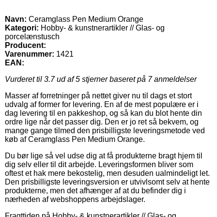
Navn:
Ceramglass Pen Medium Orange
Kategori:
Hobby- & kunstnerartikler // Glas- og
porcelænstusch
Producent:
Varenummer:
1421
EAN:
Vurderet til
3.7
ud af 5 stjerner baseret på
7
anmeldelser
Masser af forretninger på nettet giver nu til dags et stort
udvalg af former for levering. En af de mest populære er i
dag levering til en pakkeshop, og så kan du blot hente din
ordre lige når det passer dig. Den er jo ret så bekvem, og
mange gange tilmed den prisbilligste leveringsmetode ved
køb af Ceramglass Pen Medium Orange.
Du bør lige så vel udse dig at få produkterne bragt hjem til
dig selv eller til dit arbejde. Leveringsformen bliver som
oftest et hak mere bekostelig, men desuden ualmindeligt let.
Den prisbilligste leveringsversion er utvivlsomt selv at hente
produkterne, men det afhænger af at du befinder dig i
nærheden af webshoppens arbejdslager.
Fragttiden på Hobby- & kunstnerartikler // Glas- og