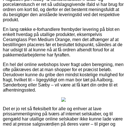
porcelænstusch er ret så udslagsgivende ifald vi har brug for
ordren om kort tid, og derfor er det bestemt meningsfuldt at
du besigtiger den anslåede leveringstid ved det respektive
produkt.
En lang række e-forhandlere frembyder levering på blot en
enkelt hverdag på utallige produkter, eksempelvis
Ceramglass Pen Medium Orange, men det afhænger af at
bestillingen placeres før et besluttet tidspunkt, således at de
har udsigt til at kunne nå at få ordren afsendt forud for at
pakkemedarbejderne har fyraften.
En hel del online webshops lover fragt uden beregning, men
ofte påkræves det at man shopper for et præcist beløb.
Derudover kunne du gribe den mindst kostelige mulighed for
fragt, hvilket tit – ligegyldigt om man bor tæt på Aalborg,
Sønderborg eller Sæby – vil være at få kørt din ordre til et
afhentningssted.
Det er jo ret så fleksibelt for alle og enhver at lave
prissammenligning på tværs af internet selskaber, og til
gengæld har utallige online selskaber ikke kunne lade være
med at presse salgsværdien på deres varer – til piger og