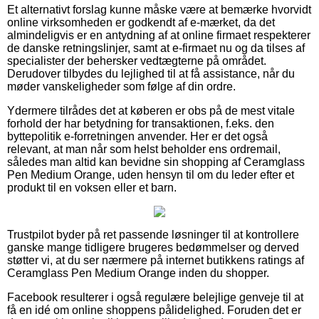
Et alternativt forslag kunne måske være at bemærke hvorvidt
online virksomheden er godkendt af e-mærket, da det
almindeligvis er en antydning af at online firmaet respekterer
de danske retningslinjer, samt at e-firmaet nu og da tilses af
specialister der behersker vedtægterne på området.
Derudover tilbydes du lejlighed til at få assistance, når du
møder vanskeligheder som følge af din ordre.
Ydermere tilrådes det at køberen er obs på de mest vitale
forhold der har betydning for transaktionen, f.eks. den
byttepolitik e-forretningen anvender. Her er det også
relevant, at man når som helst beholder ens ordremail,
således man altid kan bevidne sin shopping af Ceramglass
Pen Medium Orange, uden hensyn til om du leder efter et
produkt til en voksen eller et barn.
Trustpilot byder på ret passende løsninger til at kontrollere
ganske mange tidligere brugeres bedømmelser og derved
støtter vi, at du ser nærmere på internet butikkens ratings af
Ceramglass Pen Medium Orange inden du shopper.
Facebook resulterer i også regulære belejlige genveje til at
få en idé om online shoppens pålidelighed. Foruden det er