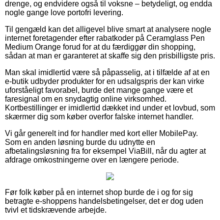
drenge, og endvidere også til voksne – betydeligt, og endda
nogle gange love portofri levering.
Til gengæld kan det alligevel blive smart at analysere nogle
internet foretagender efter rabatkoder på Ceramglass Pen
Medium Orange forud for at du færdiggør din shopping,
sådan at man er garanteret at skaffe sig den prisbilligste pris.
Man skal imidlertid være så påpasselig, at i tilfælde af at en
e-butik udbyder produkter for en udsalgspris der kan virke
uforståeligt favorabel, burde det mange gange være et
faresignal om en snydagtig online virksomhed.
Kortbestillinger er imidlertid dækket ind under et lovbud, som
skærmer dig som køber overfor falske internet handler.
Vi går generelt ind for handler med kort eller MobilePay.
Som en anden løsning burde du udnytte en
afbetalingsløsning fra for eksempel ViaBill, når du agter at
afdrage omkostningerne over en længere periode.
Før folk køber på en internet shop burde de i og for sig
betragte e-shoppens handelsbetingelser, det er dog uden
tvivl et tidskrævende arbejde.