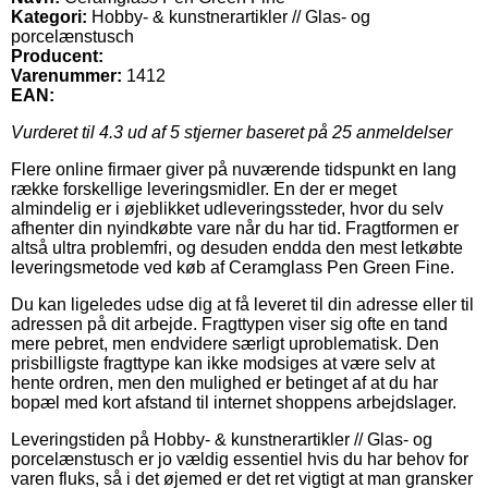
Kategori:
Hobby- & kunstnerartikler // Glas- og
porcelænstusch
Producent:
Varenummer:
1412
EAN:
Vurderet til
4.3
ud af 5 stjerner baseret på
25
anmeldelser
Flere online firmaer giver på nuværende tidspunkt en lang
række forskellige leveringsmidler. En der er meget
almindelig er i øjeblikket udleveringssteder, hvor du selv
afhenter din nyindkøbte vare når du har tid. Fragtformen er
altså ultra problemfri, og desuden endda den mest letkøbte
leveringsmetode ved køb af Ceramglass Pen Green Fine.
Du kan ligeledes udse dig at få leveret til din adresse eller til
adressen på dit arbejde. Fragttypen viser sig ofte en tand
mere pebret, men endvidere særligt uproblematisk. Den
prisbilligste fragttype kan ikke modsiges at være selv at
hente ordren, men den mulighed er betinget af at du har
bopæl med kort afstand til internet shoppens arbejdslager.
Leveringstiden på Hobby- & kunstnerartikler // Glas- og
porcelænstusch er jo vældig essentiel hvis du har behov for
varen fluks, så i det øjemed er det ret vigtigt at man gransker