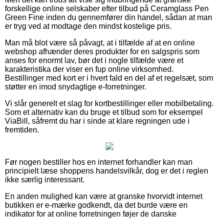
forskellige online selskaber efter tilbud på Ceramglass Pen
Green Fine inden du gennemfører din handel, sådan at man
er tryg ved at modtage den mindst kostelige pris.
Man må blot være så påvagt, at i tilfælde af at en online
webshop afhænder deres produkter for en salgspris som
anses for enormt lav, bør det i nogle tilfælde være et
karakteristika der viser en fup online virksomhed.
Bestillinger med kort er i hvert fald en del af et regelsæt, som
støtter en imod snydagtige e-forretninger.
Vi slår generelt et slag for kortbestillinger eller mobilbetaling.
Som et alternativ kan du bruge et tilbud som for eksempel
ViaBill, såfremt du har i sinde at klare regningen ude i
fremtiden.
Før nogen bestiller hos en internet forhandler kan man
principielt læse shoppens handelsvilkår, dog er det i reglen
ikke særlig interessant.
En anden mulighed kan være at granske hvorvidt internet
butikken er e-mærke godkendt, da det burde være en
indikator for at online forretningen føjer de danske