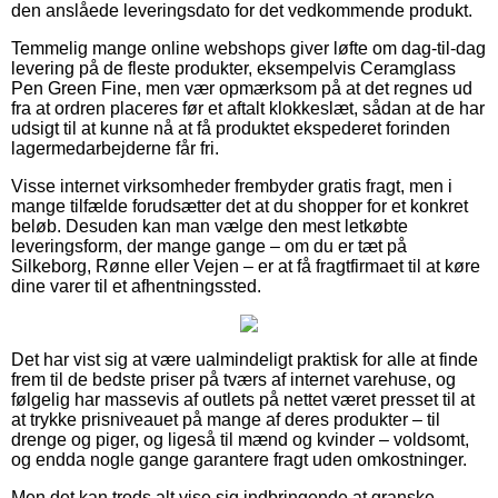
den anslåede leveringsdato for det vedkommende produkt.
Temmelig mange online webshops giver løfte om dag-til-dag
levering på de fleste produkter, eksempelvis Ceramglass
Pen Green Fine, men vær opmærksom på at det regnes ud
fra at ordren placeres før et aftalt klokkeslæt, sådan at de har
udsigt til at kunne nå at få produktet ekspederet forinden
lagermedarbejderne får fri.
Visse internet virksomheder frembyder gratis fragt, men i
mange tilfælde forudsætter det at du shopper for et konkret
beløb. Desuden kan man vælge den mest letkøbte
leveringsform, der mange gange – om du er tæt på
Silkeborg, Rønne eller Vejen – er at få fragtfirmaet til at køre
dine varer til et afhentningssted.
Det har vist sig at være ualmindeligt praktisk for alle at finde
frem til de bedste priser på tværs af internet varehuse, og
følgelig har massevis af outlets på nettet været presset til at
at trykke prisniveauet på mange af deres produkter – til
drenge og piger, og ligeså til mænd og kvinder – voldsomt,
og endda nogle gange garantere fragt uden omkostninger.
Men det kan trods alt vise sig indbringende at granske