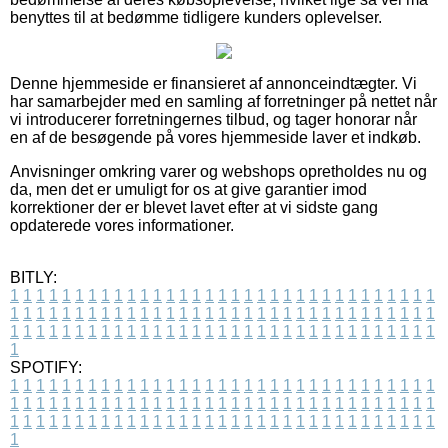
benyttes til at bedømme tidligere kunders oplevelser.
Denne hjemmeside er finansieret af annonceindtægter. Vi
har samarbejder med en samling af forretninger på nettet når
vi introducerer forretningernes tilbud, og tager honorar når
en af de besøgende på vores hjemmeside laver et indkøb.
Anvisninger omkring varer og webshops opretholdes nu og
da, men det er umuligt for os at give garantier imod
korrektioner der er blevet lavet efter at vi sidste gang
opdaterede vores informationer.
BITLY:
1
1
1
1
1
1
1
1
1
1
1
1
1
1
1
1
1
1
1
1
1
1
1
1
1
1
1
1
1
1
1
1
1
1
1
1
1
1
1
1
1
1
1
1
1
1
1
1
1
1
1
1
1
1
1
1
1
1
1
1
1
1
1
1
1
1
1
1
1
1
1
1
1
1
1
1
1
1
1
1
1
1
1
1
1
1
1
1
1
1
1
1
1
1
1
1
1
1
1
1
SPOTIFY:
1
1
1
1
1
1
1
1
1
1
1
1
1
1
1
1
1
1
1
1
1
1
1
1
1
1
1
1
1
1
1
1
1
1
1
1
1
1
1
1
1
1
1
1
1
1
1
1
1
1
1
1
1
1
1
1
1
1
1
1
1
1
1
1
1
1
1
1
1
1
1
1
1
1
1
1
1
1
1
1
1
1
1
1
1
1
1
1
1
1
1
1
1
1
1
1
1
1
1
1