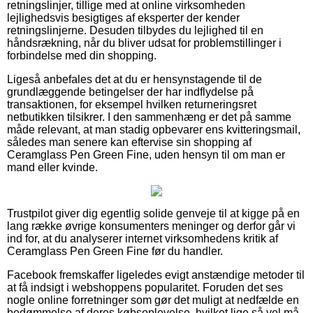
retningslinjer, tillige med at online virksomheden
lejlighedsvis besigtiges af eksperter der kender
retningslinjerne. Desuden tilbydes du lejlighed til en
håndsrækning, når du bliver udsat for problemstillinger i
forbindelse med din shopping.
Ligeså anbefales det at du er hensynstagende til de
grundlæggende betingelser der har indflydelse på
transaktionen, for eksempel hvilken returneringsret
netbutikken tilsikrer. I den sammenhæng er det på samme
måde relevant, at man stadig opbevarer ens kvitteringsmail,
således man senere kan eftervise sin shopping af
Ceramglass Pen Green Fine, uden hensyn til om man er
mand eller kvinde.
Trustpilot giver dig egentlig solide genveje til at kigge på en
lang række øvrige konsumenters meninger og derfor går vi
ind for, at du analyserer internet virksomhedens kritik af
Ceramglass Pen Green Fine før du handler.
Facebook fremskaffer ligeledes evigt anstændige metoder til
at få indsigt i webshoppens popularitet. Foruden det ses
nogle online forretninger som gør det muligt at nedfælde en
bedømmelse af deres købsoplevelse, hvilket lige så vel må