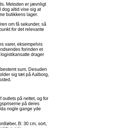
ads. Metoden er jævnligt
dog altid vise sig at
ne butikkens lager.
dren om få sekunder, så
unkt for det relevante
es varer, eksempelvis
 indsendes forinden et
 logistikansatte drager
 en bestemt sum. Desuden
older sig tæt på Aalborg,
ssted.
outlets på nettet, og for
lgspriserne på deres
endda nogle gange yde
rdløber, B: 30 cm, sort,