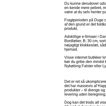
Du kunne derudover udse d
en kende mere pebret, men
være at du selv henter pa
Fragtperioden på Duge og
af den grund er det fuldk
produkt.
Adskillige e-firmaer i D
Bordløber, B: 30 cm, sort
nøjagtigt klokkeslæt, såd
hjemad.
Visse internet butikker l
bør du gribe den mindst k
Nykøbing Falster eller Lys
Det er ret så ukomplicere
det har massevis af Happ
produkter – til drenge og
levering uden beregning
Dog kan det trods alt vis