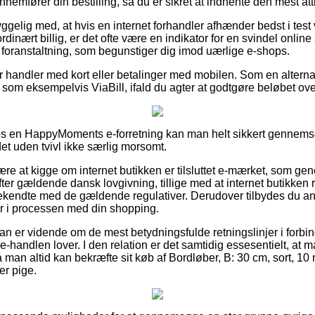
nnemfører din bestilling, så du er sikret at indhente den mest attr
elig med, at hvis en internet forhandler afhænder bedst i test 
inært billig, er det ofte være en indikator for en svindel onlin
n foranstaltning, som begunstiger dig imod uærlige e-shops.
for handler med kort eller betalinger med mobilen. Som en altern
som eksempelvis ViaBill, ifald du agter at godtgøre beløbet over
os en HappyMoments e-forretning kan man helt sikkert gennems
 det uden tvivl ikke særlig morsomt.
ære at kigge om internet butikken er tilsluttet e-mærket, som gene
 efter gældende dansk lovgivning, tillige med at internet butikke
bekendte med de gældende regulativer. Derudover tilbydes du anled
ger i processen med din shopping.
 man er vidende om de mest betydningsfulde retningslinjer i forbi
 e-handlen lover. I den relation er det samtidig essesentielt, at 
 man altid kan bekræfte sit køb af Bordløber, B: 30 cm, sort, 10 
er pige.