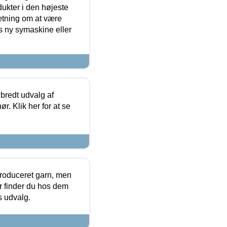
dukter i den højeste
sætning om at være
s ny symaskine eller
 bredt udvalg af
r. Klik her for at se
produceret garn, men
or finder du hos dem
es udvalg.