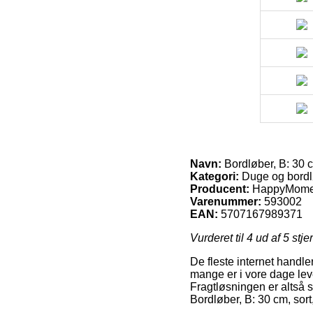
Navn:
Bordløber, B: 30 cm
Kategori:
Duge og bord
Producent:
HappyMome
Varenummer:
593002
EAN:
5707167989371
Vurderet til
4
ud af 5 stje
De fleste internet handler
mange er i vore dage leve
Fragtløsningen er altså 
Bordløber, B: 30 cm, sort,