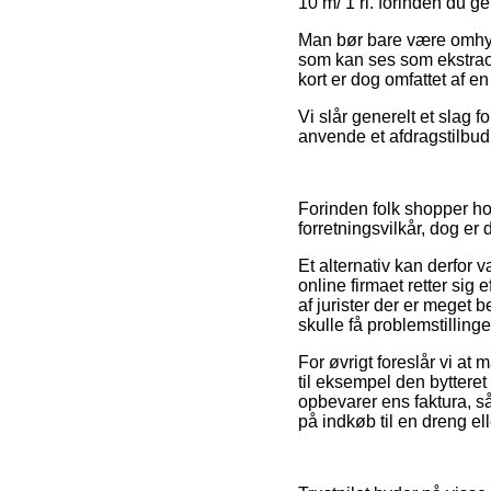
10 m/ 1 rl. forinden du ge
Man bør bare være omhygg
som kan ses som ekstraord
kort er dog omfattet af e
Vi slår generelt et slag 
anvende et afdragstilbud 
Forinden folk shopper h
forretningsvilkår, dog er
Et alternativ kan derfor v
online firmaet retter sig
af jurister der er meget 
skulle få problemstillin
For øvrigt foreslår vi at
til eksempel den bytteret
opbevarer ens faktura, så
på indkøb til en dreng ell