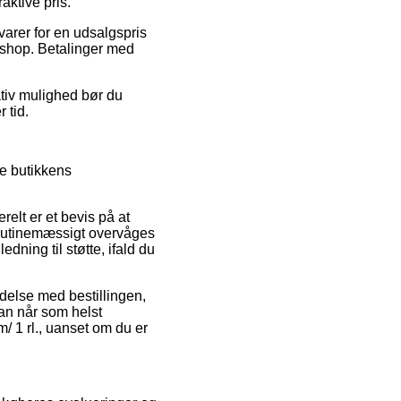
aktive pris.
varer for en udsalgspris
e shop. Betalinger med
ativ mulighed bør du
 tid.
e butikkens
relt er et bevis på at
n rutinemæssigt overvåges
ning til støtte, ifald du
ndelse med bestillingen,
man når som helst
m/ 1 rl., uanset om du er