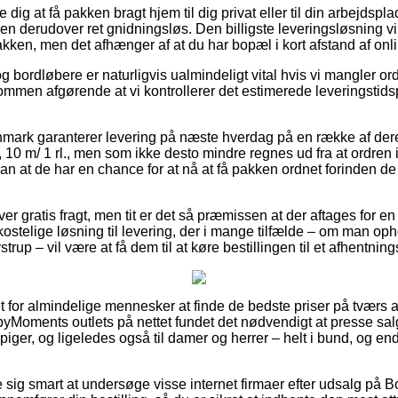
ig at få pakken bragt hjem til dig privat eller til din arbejdspl
 derudover ret gnidningsløs. Den billigste leveringsløsning vil 
kken, men det afhænger af at du har bopæl i kort afstand af onli
 bordløbere er naturligvis ualmindeligt vital hvis vi mangler or
ommen afgørende at vi kontrollerer det estimerede leveringstidsp
anmark garanterer levering på næste hverdag på en række af der
, 10 m/ 1 rl., men som ikke desto mindre regnes ud fra at ordren
an at de har en chance for at nå at få pakken ordnet forinden de
over gratis fragt, men tit er det så præmissen at der aftages for
ostelige løsning til levering, der i mange tilfælde – om man oph
trup – vil være at få dem til at køre bestillingen til et afhentning
t for almindelige mennesker at finde de bedste priser på tværs af 
yMoments outlets på nettet fundet det nødvendigt at presse sa
 piger, og ligeledes også til damer og herrer – helt i bund, og 
.
e sig smart at undersøge visse internet firmaer efter udsalg på Bo