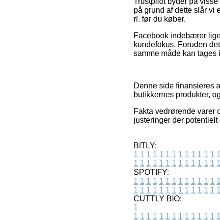
Trustpilot byder på viss
på grund af dette slår vi 
rl. før du køber.
Facebook indebærer lige s
kundefokus. Foruden det s
samme måde kan tages i b
Denne side finansieres a
butikkernes produkter, og
Fakta vedrørende varer og
justeringer der potentiel
BITLY:
1
1
1
1
1
1
1
1
1
1
1
1
1
1
1
1
1
1
1
1
1
1
1
1
1
1
SPOTIFY:
1
1
1
1
1
1
1
1
1
1
1
1
1
1
1
1
1
1
1
1
1
1
1
1
1
1
CUTTLY BIO:
1
1
1
1
1
1
1
1
1
1
1
1
1
1