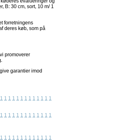
 køberes evalueringer og
r, B: 30 cm, sort, 10 m/ 1
et forretningens
 af deres køb, som på
 vi promoverer
g.
 give garantier imod
1
1
1
1
1
1
1
1
1
1
1
1
1
1
1
1
1
1
1
1
1
1
1
1
1
1
1
1
1
1
1
1
1
1
1
1
1
1
1