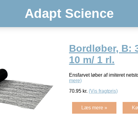
Adapt Science
Bordløber, B: 
10 m/ 1 rl.
Ensfarvet løber af imiteret nets
mere)
70.95
kr.
(Vis fragtpris)
Læs mere »
Kø