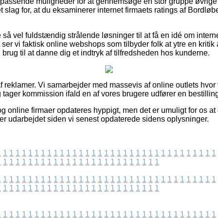
e passende muligheder for at gennemsøge en stor gruppe øvrige
et slag for, at du eksaminerer internet firmaets ratings af Bordløbe
å vel fuldstændig strålende løsninger til at få en idé om intern
er vi faktisk online webshops som tilbyder folk at ytre en kritik
rug til at danne dig et indtryk af tilfredsheden hos kunderne.
f reklamer. Vi samarbejder med massevis af online outlets hvor
 tager kommission ifald en af vores brugere udfører en bestillin
 online firmaer opdateres hyppigt, men det er umuligt for os at
t er udarbejdet siden vi senest opdaterede sidens oplysninger.
1
1
1
1
1
1
1
1
1
1
1
1
1
1
1
1
1
1
1
1
1
1
1
1
1
1
1
1
1
1
1
1
1
1
1
1
1
1
1
1
1
1
1
1
1
1
1
1
1
1
1
1
1
1
1
1
1
1
1
1
1
1
1
1
1
1
1
1
1
1
1
1
1
1
1
1
1
1
1
1
1
1
1
1
1
1
1
1
1
1
1
1
1
1
1
1
1
1
1
1
1
1
1
1
1
1
1
1
1
1
1
1
1
1
1
1
1
1
1
1
1
1
1
1
1
1
1
1
1
1
1
1
1
1
1
1
1
1
1
1
1
1
1
1
1
1
1
1
1
1
1
1
1
1
1
1
1