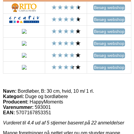
Besøg webshop
Besøg webshop
Besøg webshop
Besøg webshop
Besøg webshop
Besøg webshop
Navn:
Bordløber, B: 30 cm, hvid, 10 m/ 1 rl.
Kategori:
Duge og bordløbere
Producent:
HappyMoments
Varenummer:
593001
EAN:
5707167853351
Vurderet til
4.4
ud af 5 stjerner baseret på
22
anmeldelser
Mange forretninger på nettet yder nu om stunder mange