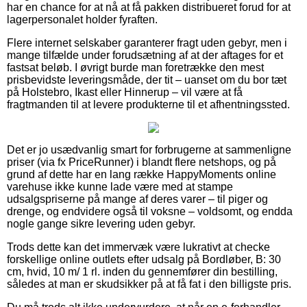
har en chance for at nå at få pakken distribueret forud for at
lagerpersonalet holder fyraften.
Flere internet selskaber garanterer fragt uden gebyr, men i
mange tilfælde under forudsætning af at der aftages for et
fastsat beløb. I øvrigt burde man foretrække den mest
prisbevidste leveringsmåde, der tit – uanset om du bor tæt
på Holstebro, Ikast eller Hinnerup – vil være at få
fragtmanden til at levere produkterne til et afhentningssted.
Det er jo usædvanlig smart for forbrugerne at sammenligne
priser (via fx PriceRunner) i blandt flere netshops, og på
grund af dette har en lang række HappyMoments online
varehuse ikke kunne lade være med at stampe
udsalgspriserne på mange af deres varer – til piger og
drenge, og endvidere også til voksne – voldsomt, og endda
nogle gange sikre levering uden gebyr.
Trods dette kan det immervæk være lukrativt at checke
forskellige online outlets efter udsalg på Bordløber, B: 30
cm, hvid, 10 m/ 1 rl. inden du gennemfører din bestilling,
således at man er skudsikker på at få fat i den billigste pris.