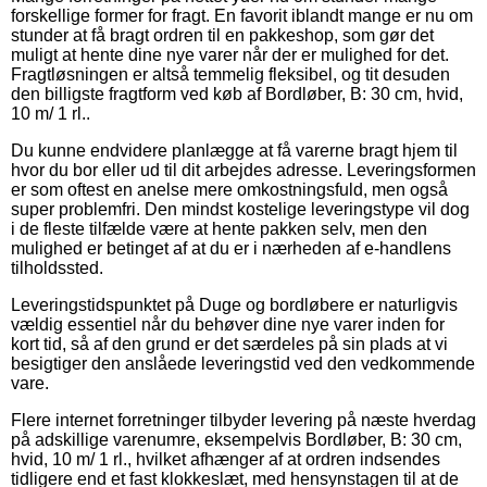
forskellige former for fragt. En favorit iblandt mange er nu om
stunder at få bragt ordren til en pakkeshop, som gør det
muligt at hente dine nye varer når der er mulighed for det.
Fragtløsningen er altså temmelig fleksibel, og tit desuden
den billigste fragtform ved køb af Bordløber, B: 30 cm, hvid,
10 m/ 1 rl..
Du kunne endvidere planlægge at få varerne bragt hjem til
hvor du bor eller ud til dit arbejdes adresse. Leveringsformen
er som oftest en anelse mere omkostningsfuld, men også
super problemfri. Den mindst kostelige leveringstype vil dog
i de fleste tilfælde være at hente pakken selv, men den
mulighed er betinget af at du er i nærheden af e-handlens
tilholdssted.
Leveringstidspunktet på Duge og bordløbere er naturligvis
vældig essentiel når du behøver dine nye varer inden for
kort tid, så af den grund er det særdeles på sin plads at vi
besigtiger den anslåede leveringstid ved den vedkommende
vare.
Flere internet forretninger tilbyder levering på næste hverdag
på adskillige varenumre, eksempelvis Bordløber, B: 30 cm,
hvid, 10 m/ 1 rl., hvilket afhænger af at ordren indsendes
tidligere end et fast klokkeslæt, med hensynstagen til at de