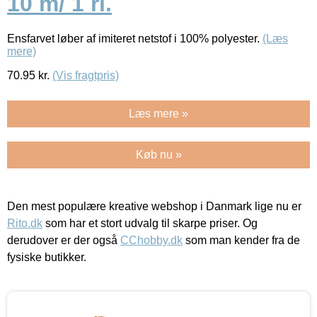
10 m/ 1 rl.
Ensfarvet løber af imiteret netstof i 100% polyester.
(Læs
mere)
70.95
kr.
(Vis fragtpris)
Læs mere »
Køb nu »
Den mest populære kreative webshop i Danmark lige nu er
Rito.dk
som har et stort udvalg til skarpe priser. Og
derudover er der også
CChobby.dk
som man kender fra de
fysiske butikker.