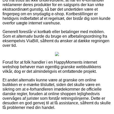
Du må trods alt ikke undervurdere, at når en e-forhandler
reklamerer deres produkter for en salgspris der kan virke
ekstraordinært gunstig, så bør det undertiden være et
fingerpeg om en snydagtig e-shop. Kortbestillinger er
heldigvis indbefattet af et regelsæt, der bistår dig som kunde
overfor uægte internet varehuse.
Generelt foreslår vi kortkøb eller betalinger med mobilen.
Som et alternativ burde du bruge en afbetalingsordning fra
eksempelvis ViaBill, såfremt du ønsker at dække regningen
over tid.
Forud for at folk handler i en HappyMoments internet
webshop behøver man egentlig granske webbutikkens
vilkår, dog er det almindeligvis et omfattende projekt.
Et andet alternativ kunne være at granske om online
butikken er e-mærke tilsluttet, siden det skulle være en
sikring om at e-forhandleren imødekommer de officielle
danske regler, foruden at online shoppen lejlighedsvis
overvåges af jurister som forstår retningslinjerne. Dette er
desuden en god genvej til at få assistance, såfremt du skulle
få problemer med din handel.