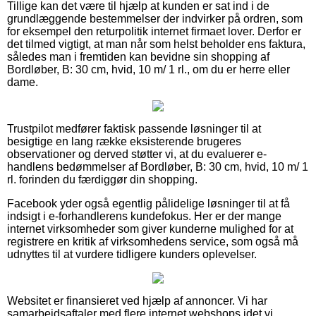
Tillige kan det være til hjælp at kunden er sat ind i de
grundlæggende bestemmelser der indvirker på ordren, som
for eksempel den returpolitik internet firmaet lover. Derfor er
det tilmed vigtigt, at man når som helst beholder ens faktura,
således man i fremtiden kan bevidne sin shopping af
Bordløber, B: 30 cm, hvid, 10 m/ 1 rl., om du er herre eller
dame.
Trustpilot medfører faktisk passende løsninger til at
besigtige en lang række eksisterende brugeres
observationer og derved støtter vi, at du evaluerer e-
handlens bedømmelser af Bordløber, B: 30 cm, hvid, 10 m/ 1
rl. forinden du færdiggør din shopping.
Facebook yder også egentlig pålidelige løsninger til at få
indsigt i e-forhandlerens kundefokus. Her er der mange
internet virksomheder som giver kunderne mulighed for at
registrere en kritik af virksomhedens service, som også må
udnyttes til at vurdere tidligere kunders oplevelser.
Websitet er finansieret ved hjælp af annoncer. Vi har
samarbejdsaftaler med flere internet webshops idet vi