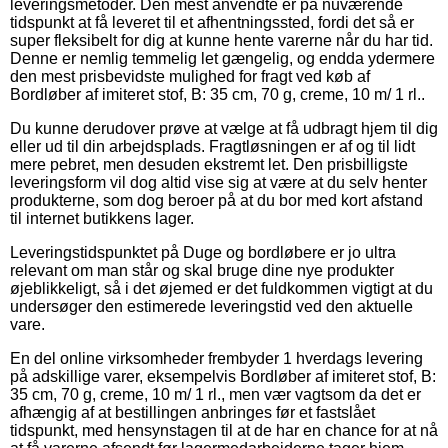
leveringsmetoder. Den mest anvendte er på nuværende
tidspunkt at få leveret til et afhentningssted, fordi det så er
super fleksibelt for dig at kunne hente varerne når du har tid.
Denne er nemlig temmelig let gængelig, og endda ydermere
den mest prisbevidste mulighed for fragt ved køb af
Bordløber af imiteret stof, B: 35 cm, 70 g, creme, 10 m/ 1 rl..
Du kunne derudover prøve at vælge at få udbragt hjem til dig
eller ud til din arbejdsplads. Fragtløsningen er af og til lidt
mere pebret, men desuden ekstremt let. Den prisbilligste
leveringsform vil dog altid vise sig at være at du selv henter
produkterne, som dog beroer på at du bor med kort afstand
til internet butikkens lager.
Leveringstidspunktet på Duge og bordløbere er jo ultra
relevant om man står og skal bruge dine nye produkter
øjeblikkeligt, så i det øjemed er det fuldkommen vigtigt at du
undersøger den estimerede leveringstid ved den aktuelle
vare.
En del online virksomheder frembyder 1 hverdags levering
på adskillige varer, eksempelvis Bordløber af imiteret stof, B:
35 cm, 70 g, creme, 10 m/ 1 rl., men vær vagtsom da det er
afhængig af at bestillingen anbringes før et fastslået
tidspunkt, med hensynstagen til at de har en chance for at nå