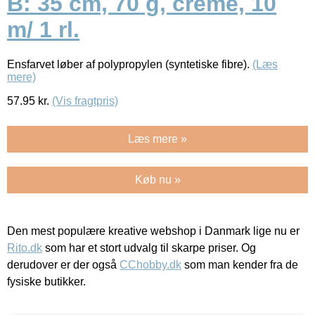
B: 35 cm, 70 g, creme, 10
m/ 1 rl.
Ensfarvet løber af polypropylen (syntetiske fibre).
(Læs
mere)
57.95
kr.
(Vis fragtpris)
Læs mere »
Køb nu »
Den mest populære kreative webshop i Danmark lige nu er
Rito.dk
som har et stort udvalg til skarpe priser. Og
derudover er der også
CChobby.dk
som man kender fra de
fysiske butikker.