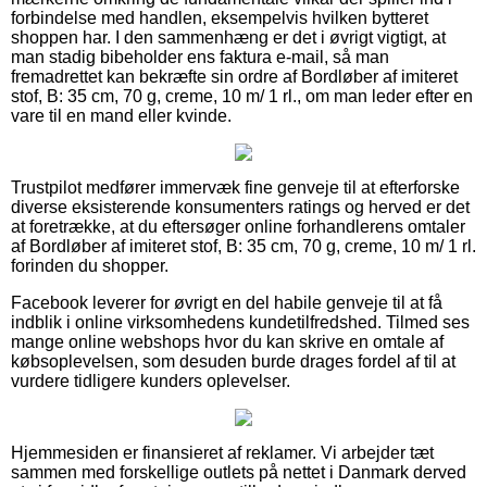
forbindelse med handlen, eksempelvis hvilken bytteret
shoppen har. I den sammenhæng er det i øvrigt vigtigt, at
man stadig bibeholder ens faktura e-mail, så man
fremadrettet kan bekræfte sin ordre af Bordløber af imiteret
stof, B: 35 cm, 70 g, creme, 10 m/ 1 rl., om man leder efter en
vare til en mand eller kvinde.
Trustpilot medfører immervæk fine genveje til at efterforske
diverse eksisterende konsumenters ratings og herved er det
at foretrække, at du eftersøger online forhandlerens omtaler
af Bordløber af imiteret stof, B: 35 cm, 70 g, creme, 10 m/ 1 rl.
forinden du shopper.
Facebook leverer for øvrigt en del habile genveje til at få
indblik i online virksomhedens kundetilfredshed. Tilmed ses
mange online webshops hvor du kan skrive en omtale af
købsoplevelsen, som desuden burde drages fordel af til at
vurdere tidligere kunders oplevelser.
Hjemmesiden er finansieret af reklamer. Vi arbejder tæt
sammen med forskellige outlets på nettet i Danmark derved