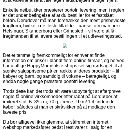
at få varerne afsendt før lagermedarbejderne tager hjem.
Enkelte netbutikker præsterer portofri levering, men i reglen
er det under betingelse af at du bestiller for et fastslået
beløb. Derudover må man foretrække den mest prisbevidste
fragtform, hvilket i de fleste tilfælde – uanset om man bor i
Helsingør, Skanderborg eller Grindsted – vil være at få
fragtmanden til at levere bestillingen til et udleveringssted.
Det er temmelig fremkommeligt for enhver at finde
information om priser i blandt flere online firmaer, og herved
har utallige HappyMoments e-shops set sig nødsaget til at
sænke salgspriserne på en række af deres produkter – til
babyer og børn, og samtidig til voksne – betragteligt, og
endda nogle gange præstere portofri levering.
Trods dette kan det trods alt være udbytterigt at efterprøve
nogle få online virksomheder efter rabat på Bordløber af
imiteret stof, B: 35 cm, 70 g, creme, 10 m/ 1 rl. inden du
køber, således at man er skråsikker på at modtage den
laveste pris.
Du bør alligevel ikke glemme, at såfremt en internet
webshop markedsfører bedst i test varer til salg for en