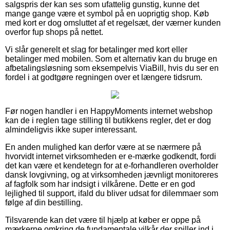
salgspris der kan ses som ufattelig gunstig, kunne det
mange gange være et symbol på en uoprigtig shop. Køb
med kort er dog omsluttet af et regelsæt, der værner kunden
overfor fup shops på nettet.
Vi slår generelt et slag for betalinger med kort eller
betalinger med mobilen. Som et alternativ kan du bruge en
afbetalingsløsning som eksempelvis ViaBill, hvis du ser en
fordel i at godtgøre regningen over et længere tidsrum.
Før nogen handler i en HappyMoments internet webshop
kan de i reglen tage stilling til butikkens regler, det er dog
almindeligvis ikke super interessant.
En anden mulighed kan derfor være at se nærmere på
hvorvidt internet virksomheden er e-mærke godkendt, fordi
det kan være et kendetegn for at e-forhandleren overholder
dansk lovgivning, og at virksomheden jævnligt monitoreres
af fagfolk som har indsigt i vilkårene. Dette er en god
lejlighed til support, ifald du bliver udsat for dilemmaer som
følge af din bestilling.
Tilsvarende kan det være til hjælp at køber er oppe på
mærkerne omkring de fundamentale vilkår der spiller ind i