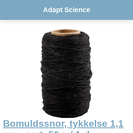
Adapt Science
Bomuldssnor, tykkelse 1,1