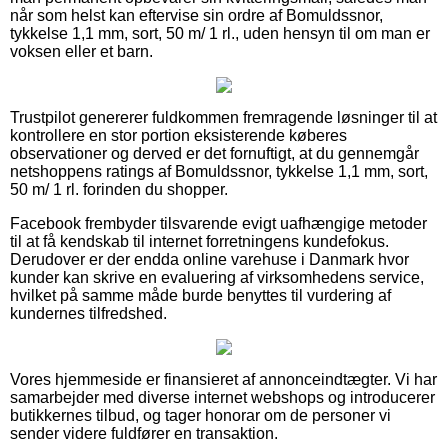
når som helst kan eftervise sin ordre af Bomuldssnor,
tykkelse 1,1 mm, sort, 50 m/ 1 rl., uden hensyn til om man er
voksen eller et barn.
Trustpilot genererer fuldkommen fremragende løsninger til at
kontrollere en stor portion eksisterende køberes
observationer og derved er det fornuftigt, at du gennemgår
netshoppens ratings af Bomuldssnor, tykkelse 1,1 mm, sort,
50 m/ 1 rl. forinden du shopper.
Facebook frembyder tilsvarende evigt uafhængige metoder
til at få kendskab til internet forretningens kundefokus.
Derudover er der endda online varehuse i Danmark hvor
kunder kan skrive en evaluering af virksomhedens service,
hvilket på samme måde burde benyttes til vurdering af
kundernes tilfredshed.
Vores hjemmeside er finansieret af annonceindtægter. Vi har
samarbejder med diverse internet webshops og introducerer
butikkernes tilbud, og tager honorar om de personer vi
sender videre fuldfører en transaktion.