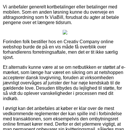
Vi anbefaler generelt kortbetalinger eller betalinger med
mobilen. Som en anden løsning kunne du overveje en
afdragsordning som fx ViaBill, forudsat du agter at betale
pengene over et længere tidsrum.
Forinden folk bestiller hos en Creativ Company online
webshop burde de på en vis måde få overblik over
forhandlerens forretningsaftale, men det er tit ikke særlig
sjovt.
Et alternativ kunne være at se om netbutikken er støttet af e-
mærket, som længe har været en sikring om at netshoppen
accepterer dansk lovgivning, foruden at virksomheden
jævnligt overvåges af jurister der har nøje kendskab til de
gældende love. Desuden tilbydes du lejlighed til støtte, for
så vidt du oplever vanskeligheder i processen med dit
indkøb.
I øvrigt kan det anbefales at køber er klar over de mest
vedkommende reglementer der kan spille ind i forbindelse
med transaktionen, som eksempelvis den ombytningsret
online firmaet kører med. Derfor er det ydermere vigtigt, at
man permanent opbevarer sin kvitteringsmail, således man