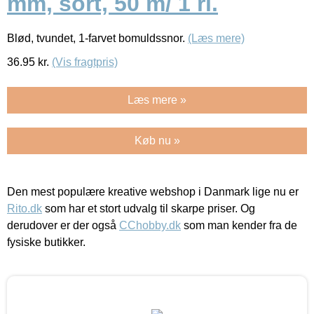
mm, sort, 50 m/ 1 rl.
Blød, tvundet, 1-farvet bomuldssnor.
(Læs mere)
36.95
kr.
(Vis fragtpris)
Læs mere »
Køb nu »
Den mest populære kreative webshop i Danmark lige nu er
Rito.dk
som har et stort udvalg til skarpe priser. Og
derudover er der også
CChobby.dk
som man kender fra de
fysiske butikker.