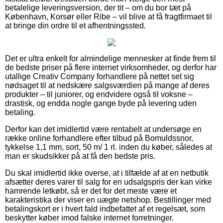
betalelige leveringsversion, der tit – om du bor tæt på
København, Korsør eller Ribe – vil blive at få fragtfirmaet til
at bringe din ordre til et afhentningssted.
Det er ultra enkelt for almindelige mennesker at finde frem til
de bedste priser på flere internet virksomheder, og derfor har
utallige Creativ Company forhandlere på nettet set sig
nødsaget til at nedskære salgsværdien på mange af deres
produkter – til juniorer, og endvidere også til voksne –
drastisk, og endda nogle gange byde på levering uden
betaling.
Derfor kan det imidlertid være rentabelt at undersøge en
række online forhandlere efter tilbud på Bomuldssnor,
tykkelse 1,1 mm, sort, 50 m/ 1 rl. inden du køber, således at
man er skudsikker på at få den bedste pris.
Du skal imidlertid ikke overse, at i tilfælde af at en netbutik
afsætter deres varer til salg for en udsalgspris der kan virke
hamrende letkøbt, så er det for det meste være et
karakteristika der viser en uægte netshop. Bestillinger med
betalingskort er i hvert fald indbefattet af et regelsæt, som
beskytter køber imod falske internet forretninger.