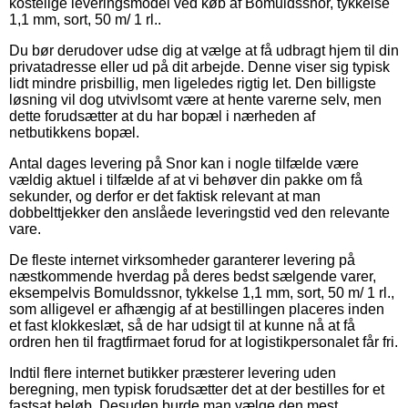
kostelige leveringsmodel ved køb af Bomuldssnor, tykkelse
1,1 mm, sort, 50 m/ 1 rl..
Du bør derudover udse dig at vælge at få udbragt hjem til din
privatadresse eller ud på dit arbejde. Denne viser sig typisk
lidt mindre prisbillig, men ligeledes rigtig let. Den billigste
løsning vil dog utvivlsomt være at hente varerne selv, men
dette forudsætter at du har bopæl i nærheden af
netbutikkens bopæl.
Antal dages levering på Snor kan i nogle tilfælde være
vældig aktuel i tilfælde af at vi behøver din pakke om få
sekunder, og derfor er det faktisk relevant at man
dobbelttjekker den anslåede leveringstid ved den relevante
vare.
De fleste internet virksomheder garanterer levering på
næstkommende hverdag på deres bedst sælgende varer,
eksempelvis Bomuldssnor, tykkelse 1,1 mm, sort, 50 m/ 1 rl.,
som alligevel er afhængig af at bestillingen placeres inden
et fast klokkeslæt, så de har udsigt til at kunne nå at få
ordren hen til fragtfirmaet forud for at logistikpersonalet får fri.
Indtil flere internet butikker præsterer levering uden
beregning, men typisk forudsætter det at der bestilles for et
fastsat beløb. Desuden burde man vælge den mest