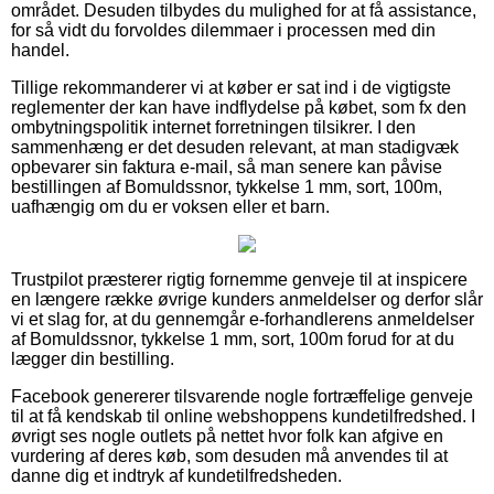
området. Desuden tilbydes du mulighed for at få assistance,
for så vidt du forvoldes dilemmaer i processen med din
handel.
Tillige rekommanderer vi at køber er sat ind i de vigtigste
reglementer der kan have indflydelse på købet, som fx den
ombytningspolitik internet forretningen tilsikrer. I den
sammenhæng er det desuden relevant, at man stadigvæk
opbevarer sin faktura e-mail, så man senere kan påvise
bestillingen af Bomuldssnor, tykkelse 1 mm, sort, 100m,
uafhængig om du er voksen eller et barn.
Trustpilot præsterer rigtig fornemme genveje til at inspicere
en længere række øvrige kunders anmeldelser og derfor slår
vi et slag for, at du gennemgår e-forhandlerens anmeldelser
af Bomuldssnor, tykkelse 1 mm, sort, 100m forud for at du
lægger din bestilling.
Facebook genererer tilsvarende nogle fortræffelige genveje
til at få kendskab til online webshoppens kundetilfredshed. I
øvrigt ses nogle outlets på nettet hvor folk kan afgive en
vurdering af deres køb, som desuden må anvendes til at
danne dig et indtryk af kundetilfredsheden.