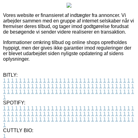
Vores website er finansieret af indtægter fra annoncer. Vi
arbejder sammen med en gruppe af internet selskaber når vi
fremviser deres tilbud, og tager imod godtgørelse forudsat
de besøgende vi sender videre realiserer en transaktion.
Informationer omkring tilbud og online shops opretholdes
hyppigt, men der gives ikke garantier imod reguleringer der
er blevet udarbejdet siden nyligste opdatering af sidens
oplysninger.
BITLY:
1
1
1
1
1
1
1
1
1
1
1
1
1
1
1
1
1
1
1
1
1
1
1
1
1
1
1
1
1
1
1
1
1
1
1
1
1
1
1
1
1
1
1
1
1
1
1
1
1
1
1
1
1
1
1
1
1
1
1
1
1
1
1
1
1
1
1
1
1
1
1
1
1
1
1
1
1
1
1
1
1
1
1
1
1
1
1
1
1
1
1
1
1
1
1
1
1
1
1
1
SPOTIFY:
1
1
1
1
1
1
1
1
1
1
1
1
1
1
1
1
1
1
1
1
1
1
1
1
1
1
1
1
1
1
1
1
1
1
1
1
1
1
1
1
1
1
1
1
1
1
1
1
1
1
1
1
1
1
1
1
1
1
1
1
1
1
1
1
1
1
1
1
1
1
1
1
1
1
1
1
1
1
1
1
1
1
1
1
1
1
1
1
1
1
1
1
1
1
1
1
1
1
1
1
CUTTLY BIO:
1