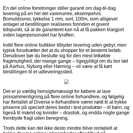
En del online forretninger stiller garanti om dag-til-dag
levering på en hel del varenumre, eksempelvis
Bomuldssnor, tykkelse 1 mm, sort, 100m, som alligevel
antager at bestillingen realiseres forinden et givent
tidspunkt, så at de garanteret kan nå at få pakken klargjort
inden lagerpersonalet har fyraften.
Indtil flere online butikker tilbyder levering uden gebyr, men
typisk forudsætter det at du shopper for et bestemt beløb.
Derudover bør du beslutte sig for den mest letkøbte
fragtmulighed, der mange gange – ligegyldigt om du bor tæt
på Aarhus, Nyborg eller Hørning – vil være at få kørt
bestillingen til et udleveringssted.
Det er jo vældig hensigtsmæssigt for købere at lave
prissammenligning på flere online forhandlere, og følgelig
har flertallet af Diverse e-forhandlere været nødt til at trykke
priserne på specielt deres bedst i test produkter – til børn, og
ligeså til mænd og kvinder – drastisk, og endda nogle gange
frembyde fragt uden beregning.
Trods dette kan det ikke desto mindre blive rentabelt at