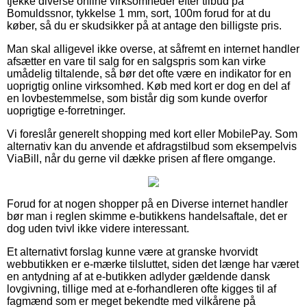
tjekke diverse online virksomheder efter tilbud på
Bomuldssnor, tykkelse 1 mm, sort, 100m forud for at du
køber, så du er skudsikker på at antage den billigste pris.
Man skal alligevel ikke overse, at såfremt en internet handler
afsætter en vare til salg for en salgspris som kan virke
umådelig tiltalende, så bør det ofte være en indikator for en
uoprigtig online virksomhed. Køb med kort er dog en del af
en lovbestemmelse, som bistår dig som kunde overfor
uoprigtige e-forretninger.
Vi foreslår generelt shopping med kort eller MobilePay. Som
alternativ kan du anvende et afdragstilbud som eksempelvis
ViaBill, når du gerne vil dække prisen af flere omgange.
Forud for at nogen shopper på en Diverse internet handler
bør man i reglen skimme e-butikkens handelsaftale, det er
dog uden tvivl ikke videre interessant.
Et alternativt forslag kunne være at granske hvorvidt
webbutikken er e-mærke tilsluttet, siden det længe har været
en antydning af at e-butikken adlyder gældende dansk
lovgivning, tillige med at e-forhandleren ofte kigges til af
fagmænd som er meget bekendte med vilkårene på