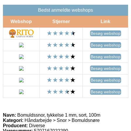
Bedst anmeldte webshops
Webshop
Stjerner
Link
Besøg webshop
Besøg webshop
Besøg webshop
Besøg webshop
Besøg webshop
Besøg webshop
Navn:
Bomuldssnor, tykkelse 1 mm, sort, 100m
Kategori:
Håndarbejde > Snor > Bomuldsnøre
Producent:
Diverse
Varenummer:
5707167022290