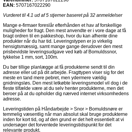
EAN:
5707167022290
Vurderet til
4.1
ud af 5 stjerner baseret på
32
anmeldelser
Mange e-firmaer foreslår efterhånden et hav af forskellige
muligheder for fragt. Den mest anvendte er i vore dage at få
bragt ordren til en pakkeshop, hvor du kan afhente dine
produkter når du har tid. Leveringstypen er jo virkelig
hensigtsmæssig, samt mange gange derudover den mest
prisbevidste leveringsudgave ved køb af Bomuldssnor,
tykkelse 1 mm, sort, 100m.
Du bør tillige planlægge at få produkterne sendt til din
adresse eller ud på dit arbejde. Fragttypen viser sig for det
meste en tand mere pebret, men ydermere vældig
gnidningsløs. Den mest letkøbte leveringsmodel vil dog i de
fleste tilfælde være at du selv henter produkterne, men det
beroer på at du opholder dig nærved internet virksomhedens
adresse.
Leveringstiden på Håndarbejde > Snor > Bomuldsnøre er
temmelig væsentlig når man absolut skal bruge produkterne
inden for kort tid, og af den grund er det helt essentielt at vi
undersøger det forventede leveringstidspunkt for det
relevante produkt.