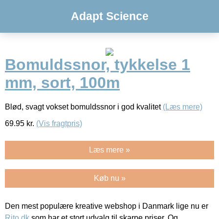
Adapt Science
Bomuldssnor, tykkelse 1
mm, sort, 100m
Blød, svagt vokset bomuldssnor i god kvalitet
(Læs mere)
69.95
kr.
(Vis fragtpris)
Læs mere »
Køb nu »
Den mest populære kreative webshop i Danmark lige nu er
Rito.dk
som har et stort udvalg til skarpe priser. Og