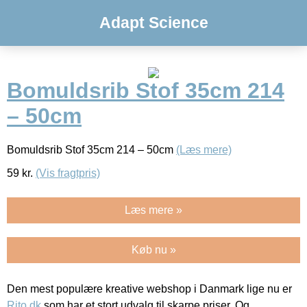
Adapt Science
Bomuldsrib Stof 35cm 214
– 50cm
Bomuldsrib Stof 35cm 214 – 50cm
(Læs mere)
59
kr.
(Vis fragtpris)
Læs mere »
Køb nu »
Den mest populære kreative webshop i Danmark lige nu er
Rito.dk
som har et stort udvalg til skarpe priser. Og