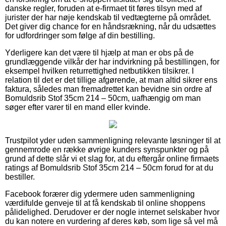
danske regler, foruden at e-firmaet tit føres tilsyn med af
jurister der har nøje kendskab til vedtægterne på området.
Det giver dig chance for en håndsrækning, når du udsættes
for udfordringer som følge af din bestilling.
Yderligere kan det være til hjælp at man er obs på de
grundlæggende vilkår der har indvirkning på bestillingen, for
eksempel hvilken returrettighed netbutikken tilsikrer. I
relation til det er det tillige afgørende, at man altid sikrer ens
faktura, således man fremadrettet kan bevidne sin ordre af
Bomuldsrib Stof 35cm 214 – 50cm, uafhængig om man
søger efter varer til en mand eller kvinde.
Trustpilot yder uden sammenligning relevante løsninger til at
gennemrode en række øvrige kunders synspunkter og på
grund af dette slår vi et slag for, at du eftergår online firmaets
ratings af Bomuldsrib Stof 35cm 214 – 50cm forud for at du
bestiller.
Facebook forærer dig ydermere uden sammenligning
værdifulde genveje til at få kendskab til online shoppens
pålidelighed. Derudover er der nogle internet selskaber hvor
du kan notere en vurdering af deres køb, som lige så vel må