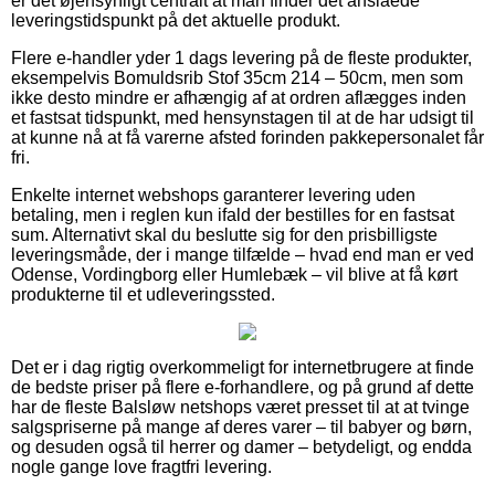
er det øjensynligt centralt at man finder det anslåede
leveringstidspunkt på det aktuelle produkt.
Flere e-handler yder 1 dags levering på de fleste produkter,
eksempelvis Bomuldsrib Stof 35cm 214 – 50cm, men som
ikke desto mindre er afhængig af at ordren aflægges inden
et fastsat tidspunkt, med hensynstagen til at de har udsigt til
at kunne nå at få varerne afsted forinden pakkepersonalet får
fri.
Enkelte internet webshops garanterer levering uden
betaling, men i reglen kun ifald der bestilles for en fastsat
sum. Alternativt skal du beslutte sig for den prisbilligste
leveringsmåde, der i mange tilfælde – hvad end man er ved
Odense, Vordingborg eller Humlebæk – vil blive at få kørt
produkterne til et udleveringssted.
Det er i dag rigtig overkommeligt for internetbrugere at finde
de bedste priser på flere e-forhandlere, og på grund af dette
har de fleste Balsløw netshops været presset til at at tvinge
salgspriserne på mange af deres varer – til babyer og børn,
og desuden også til herrer og damer – betydeligt, og endda
nogle gange love fragtfri levering.