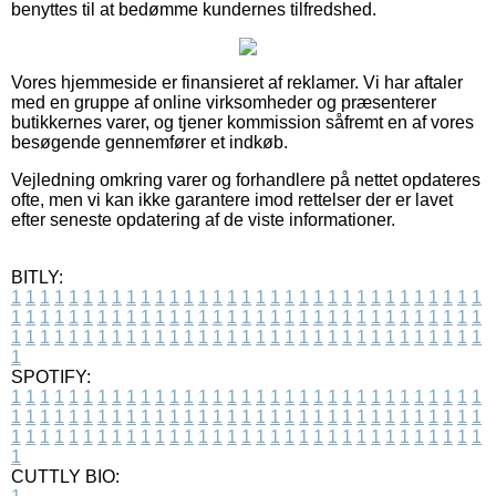
benyttes til at bedømme kundernes tilfredshed.
Vores hjemmeside er finansieret af reklamer. Vi har aftaler
med en gruppe af online virksomheder og præsenterer
butikkernes varer, og tjener kommission såfremt en af vores
besøgende gennemfører et indkøb.
Vejledning omkring varer og forhandlere på nettet opdateres
ofte, men vi kan ikke garantere imod rettelser der er lavet
efter seneste opdatering af de viste informationer.
BITLY:
1
1
1
1
1
1
1
1
1
1
1
1
1
1
1
1
1
1
1
1
1
1
1
1
1
1
1
1
1
1
1
1
1
1
1
1
1
1
1
1
1
1
1
1
1
1
1
1
1
1
1
1
1
1
1
1
1
1
1
1
1
1
1
1
1
1
1
1
1
1
1
1
1
1
1
1
1
1
1
1
1
1
1
1
1
1
1
1
1
1
1
1
1
1
1
1
1
1
1
1
SPOTIFY:
1
1
1
1
1
1
1
1
1
1
1
1
1
1
1
1
1
1
1
1
1
1
1
1
1
1
1
1
1
1
1
1
1
1
1
1
1
1
1
1
1
1
1
1
1
1
1
1
1
1
1
1
1
1
1
1
1
1
1
1
1
1
1
1
1
1
1
1
1
1
1
1
1
1
1
1
1
1
1
1
1
1
1
1
1
1
1
1
1
1
1
1
1
1
1
1
1
1
1
1
CUTTLY BIO: