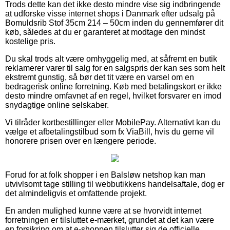
Trods dette kan det ikke desto mindre vise sig indbringende
at udforske visse internet shops i Danmark efter udsalg på
Bomuldsrib Stof 35cm 214 – 50cm inden du gennemfører dit
køb, således at du er garanteret at modtage den mindst
kostelige pris.
Du skal trods alt være omhyggelig med, at såfremt en butik
reklamerer varer til salg for en salgspris der kan ses som helt
ekstremt gunstig, så bør det tit være en varsel om en
bedragerisk online forretning. Køb med betalingskort er ikke
desto mindre omfavnet af en regel, hvilket forsvarer en imod
snydagtige online selskaber.
Vi tilråder kortbestillinger eller MobilePay. Alternativt kan du
vælge et afbetalingstilbud som fx ViaBill, hvis du gerne vil
honorere prisen over en længere periode.
Forud for at folk shopper i en Balsløw netshop kan man
utvivlsomt tage stilling til webbutikkens handelsaftale, dog er
det almindeligvis et omfattende projekt.
En anden mulighed kunne være at se hvorvidt internet
forretningen er tilsluttet e-mærket, grundet at det kan være
en forsikring om at e-shoppen tilslutter sig de officielle