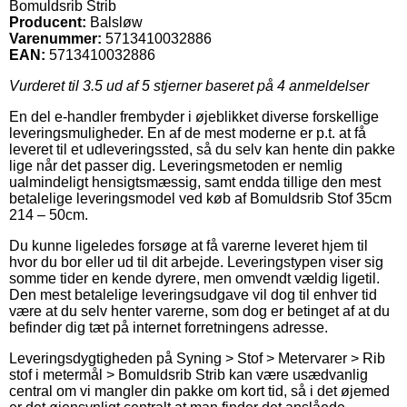
Bomuldsrib Strib
Producent:
Balsløw
Varenummer:
5713410032886
EAN:
5713410032886
Vurderet til
3.5
ud af 5 stjerner baseret på
4
anmeldelser
En del e-handler frembyder i øjeblikket diverse forskellige
leveringsmuligheder. En af de mest moderne er p.t. at få
leveret til et udleveringssted, så du selv kan hente din pakke
lige når det passer dig. Leveringsmetoden er nemlig
ualmindeligt hensigtsmæssig, samt endda tillige den mest
betalelige leveringsmodel ved køb af Bomuldsrib Stof 35cm
214 – 50cm.
Du kunne ligeledes forsøge at få varerne leveret hjem til
hvor du bor eller ud til dit arbejde. Leveringstypen viser sig
somme tider en kende dyrere, men omvendt vældig ligetil.
Den mest betalelige leveringsudgave vil dog til enhver tid
være at du selv henter varerne, som dog er betinget af at du
befinder dig tæt på internet forretningens adresse.
Leveringsdygtigheden på Syning > Stof > Metervarer > Rib
stof i metermål > Bomuldsrib Strib kan være usædvanlig
central om vi mangler din pakke om kort tid, så i det øjemed