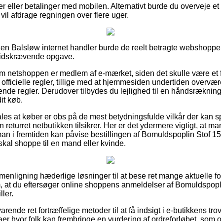
er eller betalinger med mobilen. Alternativt burde du overveje et
 vil afdrage regningen over flere uger.
n Balsløw internet handler burde de reelt betragte webshoppen
 tidskrævende opgave.
e om netshoppen er medlem af e-mærket, siden det skulle være et 
fficielle regler, tillige med at hjemmesiden undertiden overvære
nde regler. Derudover tilbydes du lejlighed til en håndsrækning,
it køb.
s at køber er obs på de mest betydningsfulde vilkår der kan spi
returret netbutikken tilsikrer. Her er det ydermere vigtigt, at ma
 man i fremtiden kan påvise bestillingen af Bomuldspoplin Stof 
kal shoppe til en mand eller kvinde.
menligning hæderlige løsninger til at bese ret mange aktuelle fo
g om, at du eftersøger online shoppens anmeldelser af Bomuldspop
ller.
rende ret fortræffelige metoder til at få indsigt i e-butikkens t
maer hvor folk kan frembringe en vurdering af ordreforløbet, som o