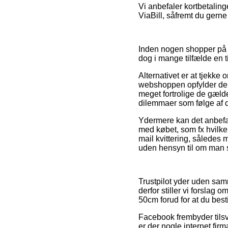
Vi anbefaler kortbetaling
ViaBill, såfremt du gerne
Inden nogen shopper på e
dog i mange tilfælde en
Alternativet er at tjekk
webshoppen opfylder de o
meget fortrolige de gælde
dilemmaer som følge af d
Ydermere kan det anbefale
med købet, som fx hvilken 
mail kvittering, således
uden hensyn til om man s
Trustpilot yder uden sam
derfor stiller vi forsla
50cm forud for at du besti
Facebook frembyder tilsva
er der nogle internet fir