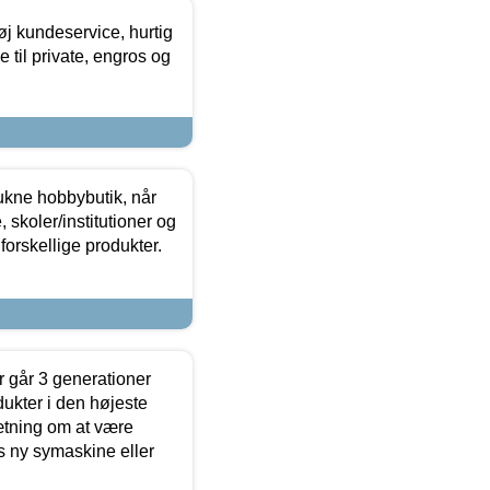
øj kundeservice, hurtig
 til private, engros og
ukne hobbybutik, når
 skoler/institutioner og
forskellige produkter.
 går 3 generationer
dukter i den højeste
sætning om at være
s ny symaskine eller