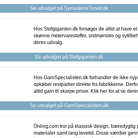
Se udvalget på SymaskineTorvet.dk
Hos Stofgiganten.dk forsøger de altid at have et
skønne metervarestoffer, snitmønstre og sytilbehø
deres udvalg.
Se udvalget på Stofgiganten.dk
Hos GarnSpecialisten.dk forhandler de ikke ny
opkøber restpartier direkte fra fabrikkerne. Derf
altid garn til skarpe priser. Klik her for at se der
Se udvalget på GarnSpecialisten.dk
Önling.com tror på klassisk design, bæredygtig p
materialer samt lang levetid. Disse værdier gen