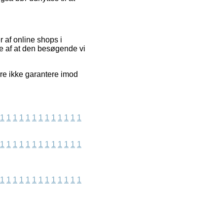
 af online shops i
de af at den besøgende vi
re ikke garantere imod
1
1
1
1
1
1
1
1
1
1
1
1
1
1
1
1
1
1
1
1
1
1
1
1
1
1
1
1
1
1
1
1
1
1
1
1
1
1
1