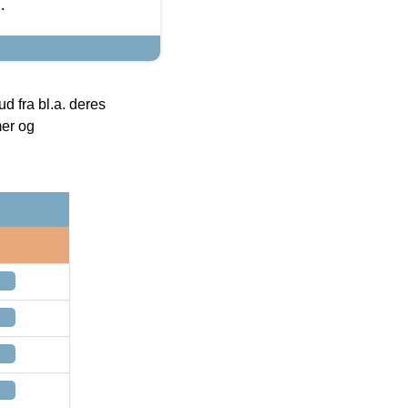
.
 fra bl.a. deres
mer og