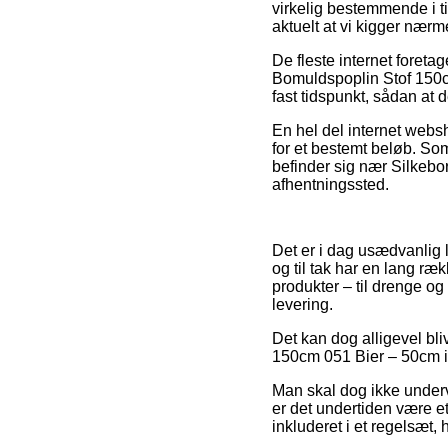
virkelig bestemmende i t
aktuelt at vi kigger nær
De fleste internet foret
Bomuldspoplin Stof 150cm
fast tidspunkt, sådan at 
En hel del internet webs
for et bestemt beløb. Som
befinder sig nær Silkeborg
afhentningssted.
Det er i dag usædvanlig li
og til tak har en lang r
produkter – til drenge o
levering.
Det kan dog alligevel bliv
150cm 051 Bier – 50cm ind
Man skal dog ikke undervu
er det undertiden være e
inkluderet i et regelsæt,