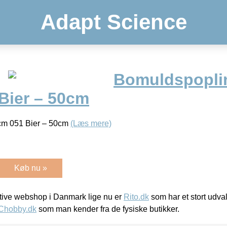
Adapt Science
Bomuldspoplin
Bier – 50cm
cm 051 Bier – 50cm
(Læs mere)
Køb nu »
ive webshop i Danmark lige nu er
Rito.dk
som har et stort udval
Chobby.dk
som man kender fra de fysiske butikker.