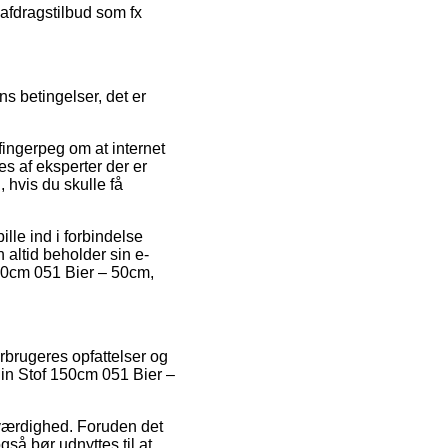
 afdragstilbud som fx
s betingelser, det er
fingerpeg om at internet
s af eksperter der er
 hvis du skulle få
lle ind i forbindelse
n altid beholder sin e-
150cm 051 Bier – 50cm,
rbrugeres opfattelser og
lin Stof 150cm 051 Bier –
roværdighed. Foruden det
gså bør udnyttes til at