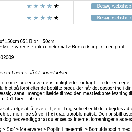
Besøg webshop
Besøg webshop
of 150cm 051 Bier – 50cm
> Metervarer > Poplin i metermål > Bomuldspoplin med print
032039
jerner baseret på
47
anmeldelser
r nu om stunder alverdens muligheder for fragt. En der er mege
 blot gå forbi efter de bestilte produkter når det passer ind i d
sig, samt i mange tilfælde tilmed den mest letkøbte løsning til
cm 051 Bier – 50cm.
 at vælge at få leveret hjem til dig selv eller til dit arbejdes ad
ebret, men lige så vel i høj grad uproblematisk. Den prisbilligs
m dog nødvendiggør at du er tæt på internet forretningens adres
 > Stof > Metervarer > Poplin i metermål > Bomuldspoplin med pr