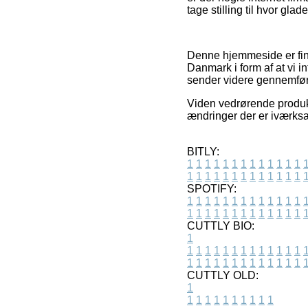
tage stilling til hvor gla
Denne hjemmeside er fin
Danmark i form af at vi i
sender videre gennemfør
Viden vedrørende produk
ændringer der er iværksa
BITLY:
1
1
1
1
1
1
1
1
1
1
1
1
1
1
1
1
1
1
1
1
1
1
1
1
1
1
SPOTIFY:
1
1
1
1
1
1
1
1
1
1
1
1
1
1
1
1
1
1
1
1
1
1
1
1
1
1
CUTTLY BIO:
1
1
1
1
1
1
1
1
1
1
1
1
1
1
1
1
1
1
1
1
1
1
1
1
1
1
1
CUTTLY OLD:
1
1
1
1
1
1
1
1
1
1
1