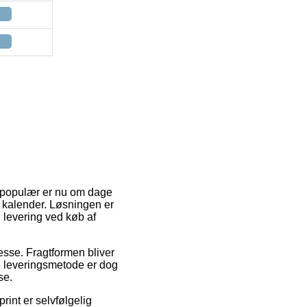
t populær er nu om dage
in kalender. Løsningen er
 levering ved køb af
resse. Fragtformen bliver
te leveringsmetode er dog
se.
int er selvfølgelig