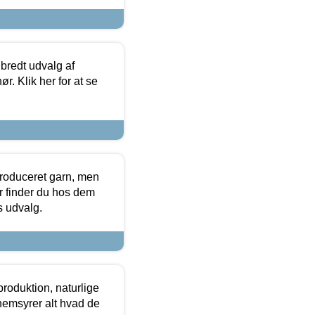
 bredt udvalg af
r. Klik her for at se
produceret garn, men
or finder du hos dem
es udvalg.
roduktion, naturlige
nemsyrer alt hvad de