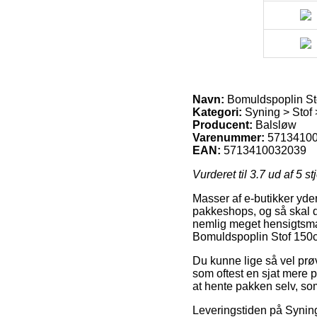
Navn:
Bomuldspoplin St
Kategori:
Syning > Stof 
Producent:
Balsløw
Varenummer:
5713410
EAN:
5713410032039
Vurderet til
3.7
ud af 5 st
Masser af e-butikker yde
pakkeshops, og så skal du
nemlig meget hensigtsmæs
Bomuldspoplin Stof 150
Du kunne lige så vel prøve
som oftest en sjat mere p
at hente pakken selv, so
Leveringstiden på Syning