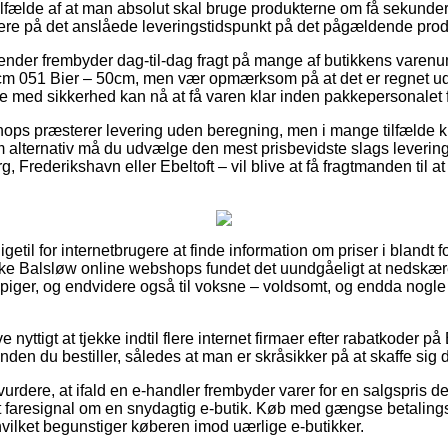
ilfælde af at man absolut skal bruge produkterne om få sekunder
mere på det anslåede leveringstidspunkt på det pågældende prod
agender frembyder dag-til-dag fragt på mange af butikkens varen
 051 Bier – 50cm, men vær opmærksom på at det er regnet ud fra
de med sikkerhed kan nå at få varen klar inden pakkepersonalet få
hops præsterer levering uden beregning, men i mange tilfælde k
 alternativ må du udvælge den mest prisbevidste slags levering, 
, Frederikshavn eller Ebeltoft – vil blive at få fragtmanden til at 
getil for internetbrugere at finde information om priser i blandt fo
ække Balsløw online webshops fundet det uundgåeligt at nedskær
g piger, og endvidere også til voksne – voldsomt, og endda nogl
e nyttigt at tjekke indtil flere internet firmaer efter rabatkoder 
en du bestiller, således at man er skråsikker på at skaffe sig d
rdere, at ifald en e-handler frembyder varer for en salgspris de
t faresignal om en snydagtig e-butik. Køb med gængse betalingsk
 hvilket begunstiger køberen imod uærlige e-butikker.