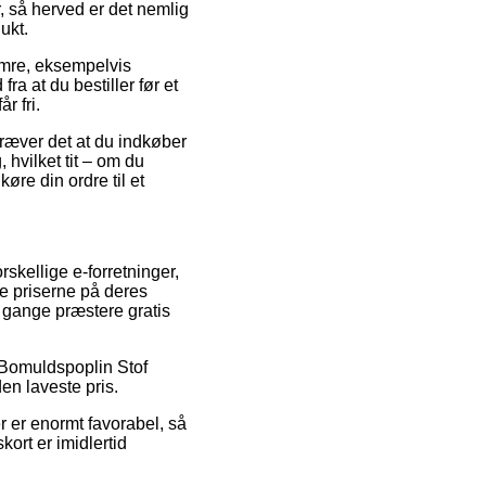
, så herved er det nemlig
ukt.
umre, eksempelvis
 at du bestiller før et
r fri.
ræver det at du indkøber
hvilket tit – om du
køre din ordre til et
rskellige e-forretninger,
e priserne på deres
e gange præstere gratis
på Bomuldspoplin Stof
en laveste pris.
r er enormt favorabel, så
ort er imidlertid