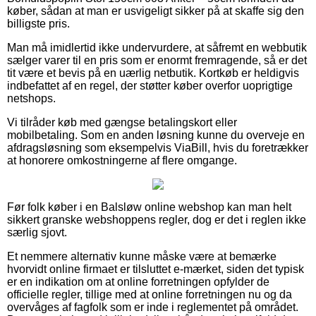
køber, sådan at man er usvigeligt sikker på at skaffe sig den
billigste pris.
Man må imidlertid ikke undervurdere, at såfremt en webbutik
sælger varer til en pris som er enormt fremragende, så er det
tit være et bevis på en uærlig netbutik. Kortkøb er heldigvis
indbefattet af en regel, der støtter køber overfor uoprigtige
netshops.
Vi tilråder køb med gængse betalingskort eller
mobilbetaling. Som en anden løsning kunne du overveje en
afdragsløsning som eksempelvis ViaBill, hvis du foretrækker
at honorere omkostningerne af flere omgange.
Før folk køber i en Balsløw online webshop kan man helt
sikkert granske webshoppens regler, dog er det i reglen ikke
særlig sjovt.
Et nemmere alternativ kunne måske være at bemærke
hvorvidt online firmaet er tilsluttet e-mærket, siden det typisk
er en indikation om at online forretningen opfylder de
officielle regler, tillige med at online forretningen nu og da
overvåges af fagfolk som er inde i reglementet på området.