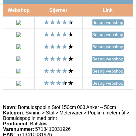
Webshop
Stjerner
Link
Besøg webshop
Besøg webshop
Besøg webshop
Besøg webshop
Besøg webshop
Besøg webshop
Navn:
Bomuldspoplin Stof 150cm 003 Anker – 50cm
Kategori:
Syning > Stof > Metervarer > Poplin i metermål >
Bomuldspoplin med print
Producent:
Balsløw
Varenummer:
5713410031926
EAN:
5713410031926