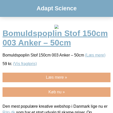
Adapt Science
Bomuldspoplin Stof 150cm
003 Anker – 50cm
Bomuldspoplin Stof 150cm 003 Anker – 50cm
(Læs mere)
59
kr.
(Vis fragtpris)
Læs mere »
Køb nu »
Den mest populære kreative webshop i Danmark lige nu er
Rito.dk
som har et stort udvalg til skarpe priser. Og