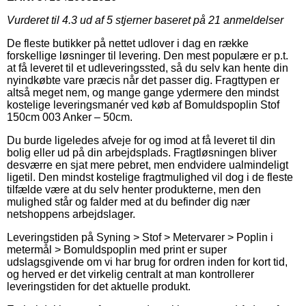
Vurderet til
4.3
ud af 5 stjerner baseret på
21
anmeldelser
De fleste butikker på nettet udlover i dag en række
forskellige løsninger til levering. Den mest populære er p.t.
at få leveret til et udleveringssted, så du selv kan hente din
nyindkøbte vare præcis når det passer dig. Fragttypen er
altså meget nem, og mange gange ydermere den mindst
kostelige leveringsmanér ved køb af Bomuldspoplin Stof
150cm 003 Anker – 50cm.
Du burde ligeledes afveje for og imod at få leveret til din
bolig eller ud på din arbejdsplads. Fragtløsningen bliver
desværre en sjat mere pebret, men endvidere ualmindeligt
ligetil. Den mindst kostelige fragtmulighed vil dog i de fleste
tilfælde være at du selv henter produkterne, men den
mulighed står og falder med at du befinder dig nær
netshoppens arbejdslager.
Leveringstiden på Syning > Stof > Metervarer > Poplin i
metermål > Bomuldspoplin med print er super
udslagsgivende om vi har brug for ordren inden for kort tid,
og herved er det virkelig centralt at man kontrollerer
leveringstiden for det aktuelle produkt.