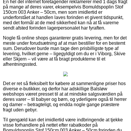
En hel del internet foretagender reklamerer med 1 dags fragt
på mange af deres varer, eksempelvis Bomuldspoplin Stof
150cm 003 Anker – 50cm, men som imidlertid er
underforstået at handlen laves forinden et givent tidspunkt,
med det formål at de med sikkerhed kan nå at få varerne
sendt afsted forinden lagerpersonalet har fyraften.
Nogle få online shops garanterer gratis levering, men for det
meste under forudsætning af at man bestiller for en bestemt
sum. Derudover burde man tage den prisbilligste type af
levering, hvilket gerne – ligegyldigt om du er i Viborg, Skive
eller Skjern – vil være at få bragt produkterne til et
afhentningssted.
Det er ret så fleksibelt for købere at sammenligne priser hos
diverse e-butikker, og derfor har adskillige Balsløw
webshops været presset til at at mindske salgsværdien på
deres varer – til babyer og børn, og yderligere også til herrer
og damer – betragteligt, og endda nogle gange præstere
fragt uden gebyr.
Til gengæld kan det imidlertid være indbringende at tjekke
visse forhandlere på nettet efter rabatkoder på
Bomuldspoplin Stof 150cm 003 Anker – 50cm forinden du