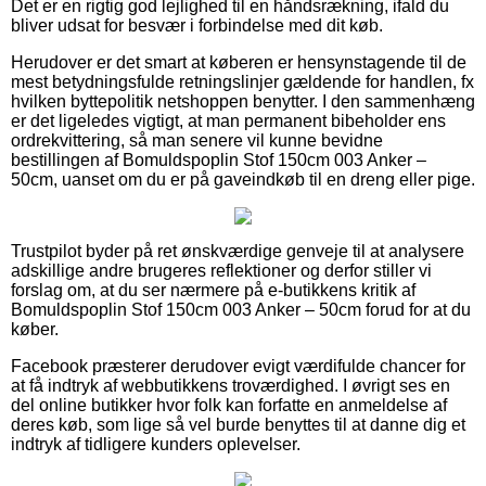
Det er en rigtig god lejlighed til en håndsrækning, ifald du
bliver udsat for besvær i forbindelse med dit køb.
Herudover er det smart at køberen er hensynstagende til de
mest betydningsfulde retningslinjer gældende for handlen, fx
hvilken byttepolitik netshoppen benytter. I den sammenhæng
er det ligeledes vigtigt, at man permanent bibeholder ens
ordrekvittering, så man senere vil kunne bevidne
bestillingen af Bomuldspoplin Stof 150cm 003 Anker –
50cm, uanset om du er på gaveindkøb til en dreng eller pige.
Trustpilot byder på ret ønskværdige genveje til at analysere
adskillige andre brugeres reflektioner og derfor stiller vi
forslag om, at du ser nærmere på e-butikkens kritik af
Bomuldspoplin Stof 150cm 003 Anker – 50cm forud for at du
køber.
Facebook præsterer derudover evigt værdifulde chancer for
at få indtryk af webbutikkens troværdighed. I øvrigt ses en
del online butikker hvor folk kan forfatte en anmeldelse af
deres køb, som lige så vel burde benyttes til at danne dig et
indtryk af tidligere kunders oplevelser.