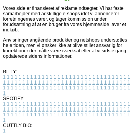
Vores side er finansieret af reklameindtægter. Vi har faste
samarbejder med adskillige e-shops idet vi annoncerer
forretningernes varer, og tager kommission under
forudsætning af at en bruger fra vores hjemmeside laver et
indkøb.
Anvisninger angående produkter og netshops understøttes
hele tiden, men vi ønsker ikke at blive stillet ansvarlig for
korrektioner der måtte være iværksat efter at vi sidste gang
opdaterede sidens informationer.
BITLY:
1
1
1
1
1
1
1
1
1
1
1
1
1
1
1
1
1
1
1
1
1
1
1
1
1
1
1
1
1
1
1
1
1
1
1
1
1
1
1
1
1
1
1
1
1
1
1
1
1
1
1
1
1
1
1
1
1
1
1
1
1
1
1
1
1
1
1
1
1
1
1
1
1
1
1
1
1
1
1
1
1
1
1
1
1
1
1
1
1
1
1
1
1
1
1
1
1
1
1
1
SPOTIFY:
1
1
1
1
1
1
1
1
1
1
1
1
1
1
1
1
1
1
1
1
1
1
1
1
1
1
1
1
1
1
1
1
1
1
1
1
1
1
1
1
1
1
1
1
1
1
1
1
1
1
1
1
1
1
1
1
1
1
1
1
1
1
1
1
1
1
1
1
1
1
1
1
1
1
1
1
1
1
1
1
1
1
1
1
1
1
1
1
1
1
1
1
1
1
1
1
1
1
1
1
CUTTLY BIO:
1