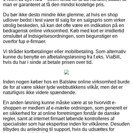
man er garanteret at få den mindst kostelige pris.
Du bør ikke desto mindre ikke glemme, at hvis en shop
udlover bedst i test varer til salg for en salgspris som virker
utrolig beskeden, så kan det ofte være en indikation på en
bedragerisk online virksomhed. Køb med kort er imidlertid
omsluttet af Indsigelsesordningen, som begunstiger en
overfor fup e-firmaer.
Vi tilråder kortbetalinger eller mobilbetaling. Som alternativ
kunne du benytte en afbetalingsløsning fra f.eks. ViaBill,
hvis du har i sinde at betale prisen over tid.
Inden nogen køber hos en Balsløw online virksomhed burde
de for at være sikker tyde webbutikkens vilkår, men det er
naturligvis ikke videre spændende.
En anden løsning kunne måske være at se hvorvidt e-
shoppen er medlem af e-mærke ordningen, som generelt er
en sikkerhed for at online forretningen forstår de danske
regler, samt at internet firmaet løbende kontrolleres af
specialister som har ekspertise inden for vilkårene. Desuden
tilbydes du anledning til support, hvis du udsættes for