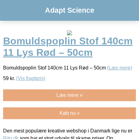
Adapt Science
Bomuldspoplin Stof 140cm
11 Lys Rød – 50cm
Bomuldspoplin Stof 140cm 11 Lys Rød – 50cm
(Læs mere)
59
kr.
(Vis fragtpris)
Læs mere »
Køb nu »
Den mest populære kreative webshop i Danmark lige nu er
Rito.dk
som har et stort udvalg til skarpe priser. Og