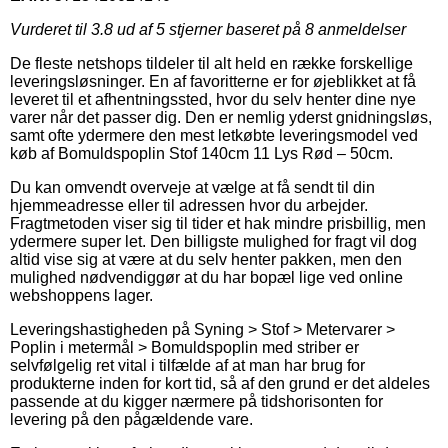
Vurderet til
3.8
ud af 5 stjerner baseret på
8
anmeldelser
De fleste netshops tildeler til alt held en række forskellige
leveringsløsninger. En af favoritterne er for øjeblikket at få
leveret til et afhentningssted, hvor du selv henter dine nye
varer når det passer dig. Den er nemlig yderst gnidningsløs,
samt ofte ydermere den mest letkøbte leveringsmodel ved
køb af Bomuldspoplin Stof 140cm 11 Lys Rød – 50cm.
Du kan omvendt overveje at vælge at få sendt til din
hjemmeadresse eller til adressen hvor du arbejder.
Fragtmetoden viser sig til tider et hak mindre prisbillig, men
ydermere super let. Den billigste mulighed for fragt vil dog
altid vise sig at være at du selv henter pakken, men den
mulighed nødvendiggør at du har bopæl lige ved online
webshoppens lager.
Leveringshastigheden på Syning > Stof > Metervarer >
Poplin i metermål > Bomuldspoplin med striber er
selvfølgelig ret vital i tilfælde af at man har brug for
produkterne inden for kort tid, så af den grund er det aldeles
passende at du kigger nærmere på tidshorisonten for
levering på den pågældende vare.