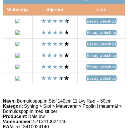
Webshop
Stjerner
Link
Besøg webshop
Besøg webshop
Besøg webshop
Besøg webshop
Besøg webshop
Besøg webshop
Navn:
Bomuldspoplin Stof 140cm 11 Lys Rød – 50cm
Kategori:
Syning > Stof > Metervarer > Poplin i metermål >
Bomuldspoplin med striber
Producent:
Balsløw
Varenummer:
5713410024140
EAN:
5713410024140