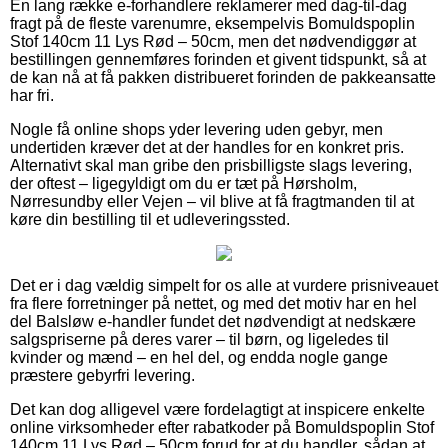
En lang række e-forhandlere reklamerer med dag-til-dag
fragt på de fleste varenumre, eksempelvis Bomuldspoplin
Stof 140cm 11 Lys Rød – 50cm, men det nødvendiggør at
bestillingen gennemføres forinden et givent tidspunkt, så at
de kan nå at få pakken distribueret forinden de pakkeansatte
har fri.
Nogle få online shops yder levering uden gebyr, men
undertiden kræver det at der handles for en konkret pris.
Alternativt skal man gribe den prisbilligste slags levering,
der oftest – ligegyldigt om du er tæt på Hørsholm,
Nørresundby eller Vejen – vil blive at få fragtmanden til at
køre din bestilling til et udleveringssted.
Det er i dag vældig simpelt for os alle at vurdere prisniveauet
fra flere forretninger på nettet, og med det motiv har en hel
del Balsløw e-handler fundet det nødvendigt at nedskære
salgspriserne på deres varer – til børn, og ligeledes til
kvinder og mænd – en hel del, og endda nogle gange
præstere gebyrfri levering.
Det kan dog alligevel være fordelagtigt at inspicere enkelte
online virksomheder efter rabatkoder på Bomuldspoplin Stof
140cm 11 Lys Rød – 50cm forud for at du handler, sådan at