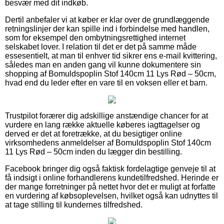
besvær med dit indkøb.
Dertil anbefaler vi at køber er klar over de grundlæggende
retningslinjer der kan spille ind i forbindelse med handlen,
som for eksempel den ombytningsrettighed internet
selskabet lover. I relation til det er det på samme måde
essesentielt, at man til enhver tid sikrer ens e-mail kvittering,
således man en anden gang vil kunne dokumentere sin
shopping af Bomuldspoplin Stof 140cm 11 Lys Rød – 50cm,
hvad end du leder efter en vare til en voksen eller et barn.
Trustpilot forærer dig adskillige anstændige chancer for at
vurdere en lang række aktuelle køberes iagttagelser og
derved er det at foretrække, at du besigtiger online
virksomhedens anmeldelser af Bomuldspoplin Stof 140cm
11 Lys Rød – 50cm inden du lægger din bestilling.
Facebook bringer dig også faktisk fordelagtige genveje til at
få indsigt i online forhandlerens kundetilfredshed. Herinde er
der mange forretninger på nettet hvor det er muligt at forfatte
en vurdering af købsoplevelsen, hvilket også kan udnyttes til
at tage stilling til kundernes tilfredshed.