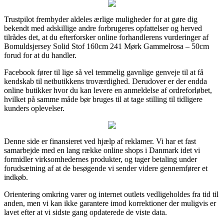
Trustpilot frembyder aldeles ærlige muligheder for at gøre dig
bekendt med adskillige andre forbrugeres opfattelser og herved
tilrådes det, at du efterforsker online forhandlerens vurderinger af
Bomuldsjersey Solid Stof 160cm 241 Mørk Gammelrosa – 50cm
forud for at du handler.
Facebook fører til lige så vel temmelig gavnlige genveje til at få
kendskab til netbutikkens troværdighed. Derudover er der endda
online butikker hvor du kan levere en anmeldelse af ordreforløbet,
hvilket på samme måde bør bruges til at tage stilling til tidligere
kunders oplevelser.
Denne side er finansieret ved hjælp af reklamer. Vi har et fast
samarbejde med en lang række online shops i Danmark idet vi
formidler virksomhedernes produkter, og tager betaling under
forudsætning af at de besøgende vi sender videre gennemfører et
indkøb.
Orientering omkring varer og internet outlets vedligeholdes fra tid til
anden, men vi kan ikke garantere imod korrektioner der muligvis er
lavet efter at vi sidste gang opdaterede de viste data.