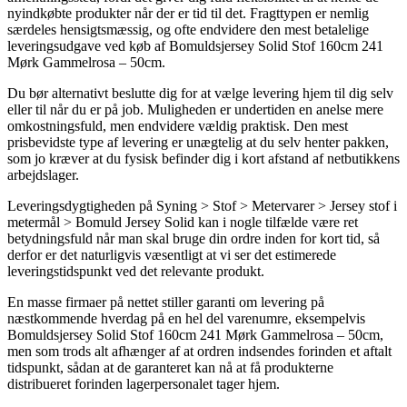
nyindkøbte produkter når der er tid til det. Fragttypen er nemlig
særdeles hensigtsmæssig, og ofte endvidere den mest betalelige
leveringsudgave ved køb af Bomuldsjersey Solid Stof 160cm 241
Mørk Gammelrosa – 50cm.
Du bør alternativt beslutte dig for at vælge levering hjem til dig selv
eller til når du er på job. Muligheden er undertiden en anelse mere
omkostningsfuld, men endvidere vældig praktisk. Den mest
prisbevidste type af levering er unægtelig at du selv henter pakken,
som jo kræver at du fysisk befinder dig i kort afstand af netbutikkens
arbejdslager.
Leveringsdygtigheden på Syning > Stof > Metervarer > Jersey stof i
metermål > Bomuld Jersey Solid kan i nogle tilfælde være ret
betydningsfuld når man skal bruge din ordre inden for kort tid, så
derfor er det naturligvis væsentligt at vi ser det estimerede
leveringstidspunkt ved det relevante produkt.
En masse firmaer på nettet stiller garanti om levering på
næstkommende hverdag på en hel del varenumre, eksempelvis
Bomuldsjersey Solid Stof 160cm 241 Mørk Gammelrosa – 50cm,
men som trods alt afhænger af at ordren indsendes forinden et aftalt
tidspunkt, sådan at de garanteret kan nå at få produkterne
distribueret forinden lagerpersonalet tager hjem.