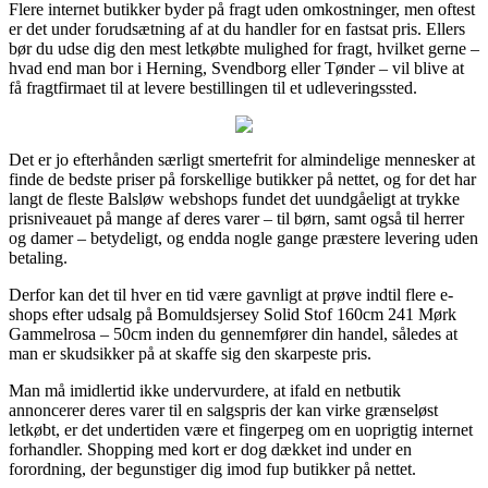
Flere internet butikker byder på fragt uden omkostninger, men oftest
er det under forudsætning af at du handler for en fastsat pris. Ellers
bør du udse dig den mest letkøbte mulighed for fragt, hvilket gerne –
hvad end man bor i Herning, Svendborg eller Tønder – vil blive at
få fragtfirmaet til at levere bestillingen til et udleveringssted.
Det er jo efterhånden særligt smertefrit for almindelige mennesker at
finde de bedste priser på forskellige butikker på nettet, og for det har
langt de fleste Balsløw webshops fundet det uundgåeligt at trykke
prisniveauet på mange af deres varer – til børn, samt også til herrer
og damer – betydeligt, og endda nogle gange præstere levering uden
betaling.
Derfor kan det til hver en tid være gavnligt at prøve indtil flere e-
shops efter udsalg på Bomuldsjersey Solid Stof 160cm 241 Mørk
Gammelrosa – 50cm inden du gennemfører din handel, således at
man er skudsikker på at skaffe sig den skarpeste pris.
Man må imidlertid ikke undervurdere, at ifald en netbutik
annoncerer deres varer til en salgspris der kan virke grænseløst
letkøbt, er det undertiden være et fingerpeg om en uoprigtig internet
forhandler. Shopping med kort er dog dækket ind under en
forordning, der begunstiger dig imod fup butikker på nettet.