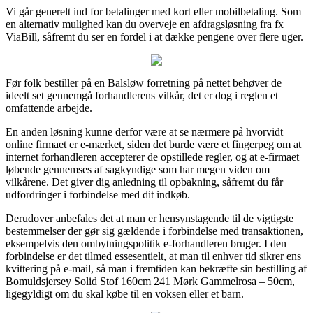
Vi går generelt ind for betalinger med kort eller mobilbetaling. Som
en alternativ mulighed kan du overveje en afdragsløsning fra fx
ViaBill, såfremt du ser en fordel i at dække pengene over flere uger.
Før folk bestiller på en Balsløw forretning på nettet behøver de
ideelt set gennemgå forhandlerens vilkår, det er dog i reglen et
omfattende arbejde.
En anden løsning kunne derfor være at se nærmere på hvorvidt
online firmaet er e-mærket, siden det burde være et fingerpeg om at
internet forhandleren accepterer de opstillede regler, og at e-firmaet
løbende gennemses af sagkyndige som har megen viden om
vilkårene. Det giver dig anledning til opbakning, såfremt du får
udfordringer i forbindelse med dit indkøb.
Derudover anbefales det at man er hensynstagende til de vigtigste
bestemmelser der gør sig gældende i forbindelse med transaktionen,
eksempelvis den ombytningspolitik e-forhandleren bruger. I den
forbindelse er det tilmed essesentielt, at man til enhver tid sikrer ens
kvittering på e-mail, så man i fremtiden kan bekræfte sin bestilling af
Bomuldsjersey Solid Stof 160cm 241 Mørk Gammelrosa – 50cm,
ligegyldigt om du skal købe til en voksen eller et barn.