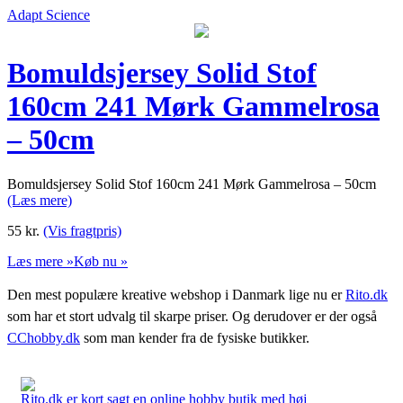
Adapt Science
Bomuldsjersey Solid Stof
160cm 241 Mørk Gammelrosa
– 50cm
Bomuldsjersey Solid Stof 160cm 241 Mørk Gammelrosa – 50cm
(Læs mere)
55
kr.
(Vis fragtpris)
Læs mere »
Køb nu »
Den mest populære kreative webshop i Danmark lige nu er
Rito.dk
som har et stort udvalg til skarpe priser. Og derudover er der også
CChobby.dk
som man kender fra de fysiske butikker.
Rito.dk er kort sagt en online hobby butik med høj