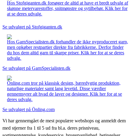
Hos Stofgiganten.dk forsøger de altid at have et bredt udvalg af
skønne metervarestoffer, snitmønstre og sytilbehør. Klik her for
at se deres udvalg.
Se udvalget på Stofgiganten.dk
Hos GarnSpecialisten.dk forhandler de ikke nyproduceret garn,
men opkøber restpartier direkte fra fabrikkerne. Derfor finder
du hos dem altid garn til skarpe priser. Klik her for at se deres
udvalg.
Se udvalget på GarnSpecialisten.dk
Önling.com tror på klassisk design, bæredygtig produktion,
naturlige materialer samt lang levetid. Disse værdier
gennemsyrer alt hvad de laver og designer. Klik her for at se
deres udvalg.
Se udvalget på Önling.com
Vi har gennemgået de mest populære webshops og anmeldt dem
med stjerner fra 1 til 5 ud fra bl.a. deres prisniveau,
sortimentstørrelse, kundeservice, brugervenlighed, betingelser,