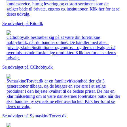
kundeservice, hurtig levering og et stort sortiment som de
sælger både til private, engros og institutioner. Klik her for at se
deres udvalg.
Se udvalget på Rito.dk
CChobby.dk bestræber sig på at være din foretrukne
hobbybutik, når du handler online. De handler med alle –
private, skoler/institutioner og engros – og deres udvalg er på
over tolvtusinde forskellige produkter. Klik her for at se deres
udvalg.
Se udvalget på CChobby.dk
SymaskineTorvet.dk er en familievirksomhed der går 3
generationer tilbage, og de lægger en stor ære i at sælge
produkter i den højeste kvalitet til de bedste priser. De har en
klar målsætning om at være danskernes foretrukne butik når der
skal handles ny symaskine eller overlocker. Klik her for at se
deres udvalg.
Se udvalget på SymaskineTorvet.dk