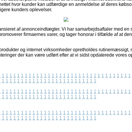
nettet hvor kunder kan udfærdige en anmeldelse af deres købsop
dligere kunders oplevelser.
nsieret af annonceindtægter. Vi har samarbejdsaftaler med en s
 promoverer firmaernes varer, og tager honorar i tilfælde af at de
rodukter og internet virksomheder opretholdes rutinemæssigt, m
steringer der kan være udført efter at vi sidst opdaterede vores o
1
1
1
1
1
1
1
1
1
1
1
1
1
1
1
1
1
1
1
1
1
1
1
1
1
1
1
1
1
1
1
1
1
1
1
1
1
1
1
1
1
1
1
1
1
1
1
1
1
1
1
1
1
1
1
1
1
1
1
1
1
1
1
1
1
1
1
1
1
1
1
1
1
1
1
1
1
1
1
1
1
1
1
1
1
1
1
1
1
1
1
1
1
1
1
1
1
1
1
1
1
1
1
1
1
1
1
1
1
1
1
1
1
1
1
1
1
1
1
1
1
1
1
1
1
1
1
1
1
1
1
1
1
1
1
1
1
1
1
1
1
1
1
1
1
1
1
1
1
1
1
1
1
1
1
1
1
1
1
1
1
1
1
1
1
1
1
1
1
1
1
1
1
1
1
1
1
1
1
1
1
1
1