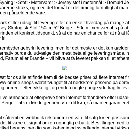
Syning > Stof > Metervarer > Jersey stof i metermål > Bomuld Jer
varerne straks, og med det formål er det rimelig fornuftigt at man
d den pågældende vare.
k stiller udsigt til levering efter en enkelt hverdag på mange a
ey Økologisk Stof 150cm 52 Beige – 50cm, men vær obs på at d
rinden et konkret tidspunkt, så at de har en chance for at nå at 
fri.
 frembyder gebyrfri levering, men for det meste er det kun gæld
rnativ burde du udvælge den mest betalelige leveringsmåde, hv
 Farum eller Brande – vil blive at få leveret pakken til et afhen
øst for os alle at finde frem til de bedste priser på flere internet
sløw online shops været tvunget til at nedskære priserne på deres
og herrer – eftertrykkeligt, og endda nogle gange yde fragtfri lev
ive lønnende at efterprøve flere internet forhandlere efter uds
Beige – 50cm før du gennemfører dit køb, så man er garanteret 
 såfremt en webbutik reklamerer en vare til salg for en pris so
et tit være et signal om en uoprigtig e-butik. Bestillinger med ko
ilket begunstiger dig som køber imod svindlende internet virks