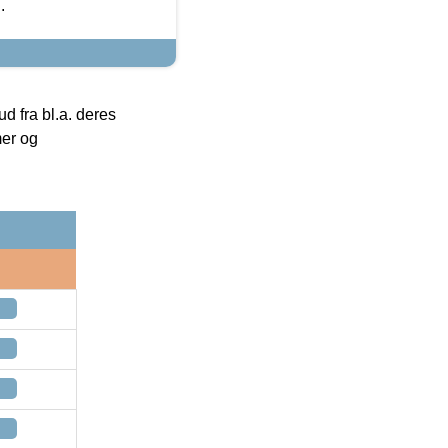
.
 fra bl.a. deres
mer og