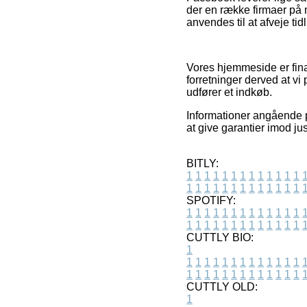
der en række firmaer på 
anvendes til at afveje ti
Vores hjemmeside er fina
forretninger derved at vi
udfører et indkøb.
Informationer angående p
at give garantier imod ju
BITLY:
1
1
1
1
1
1
1
1
1
1
1
1
1
1
1
1
1
1
1
1
1
1
1
1
1
1
SPOTIFY:
1
1
1
1
1
1
1
1
1
1
1
1
1
1
1
1
1
1
1
1
1
1
1
1
1
1
CUTTLY BIO:
1
1
1
1
1
1
1
1
1
1
1
1
1
1
1
1
1
1
1
1
1
1
1
1
1
1
1
CUTTLY OLD:
1