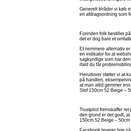
Generelt tilråder vi køb
en afdragsordning som fx 
Forinden folk bestiller
det er dog bare et omfatt
Et nemmere alternativ er
en indikator for at websh
sagkyndige som har den 
ifald du får problemstill
Herudover støtter vi at 
på handlen, eksempelvis hv
at man altid gemmer ens 
Stof 150cm 52 Beige – 50
Trustpilot fremskaffer re
den grund er det godt, a
150cm 52 Beige – 50cm f
Facebook leverer lige så 