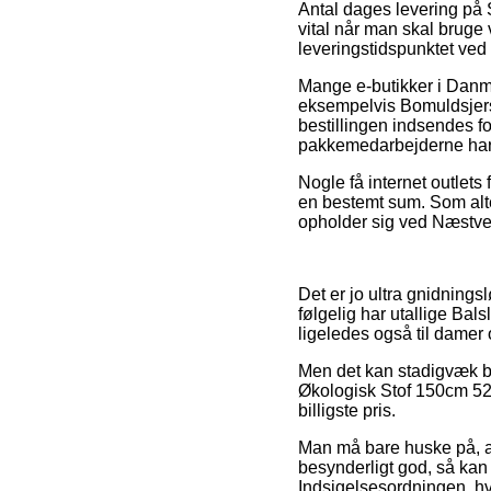
Antal dages levering på 
vital når man skal bruge 
leveringstidspunktet ve
Mange e-butikker i Danmar
eksempelvis Bomuldsjers
bestillingen indsendes fo
pakkemedarbejderne har 
Nogle få internet outlets
en bestemt sum. Som alte
opholder sig ved Næstved,
Det er jo ultra gnidningsl
følgelig har utallige Bal
ligeledes også til damer 
Men det kan stadigvæk bl
Økologisk Stof 150cm 52 
billigste pris.
Man må bare huske på, at
besynderligt god, så kan d
Indsigelsesordningen, hv