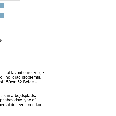
k
En af favoritterne er lige
 i høj grad problemfri,
tof 150cm 52 Beige –
til din arbejdsplads.
risbevidste type af
med at du lever med kort