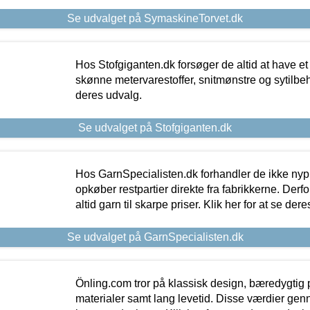
Se udvalget på SymaskineTorvet.dk
Hos Stofgiganten.dk forsøger de altid at have et
skønne metervarestoffer, snitmønstre og sytilbehø
deres udvalg.
Se udvalget på Stofgiganten.dk
Hos GarnSpecialisten.dk forhandler de ikke ny
opkøber restpartier direkte fra fabrikkerne. Derf
altid garn til skarpe priser. Klik her for at se der
Se udvalget på GarnSpecialisten.dk
Önling.com tror på klassisk design, bæredygtig p
materialer samt lang levetid. Disse værdier gen