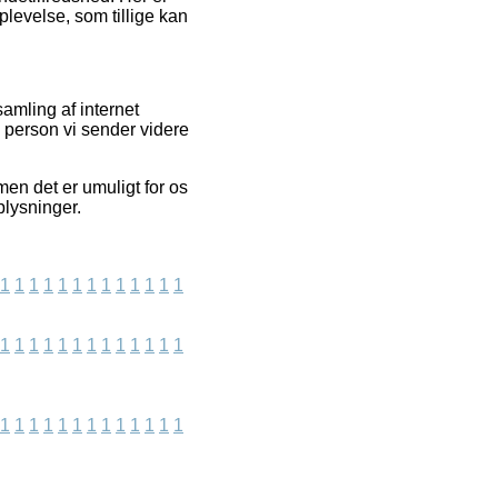
levelse, som tillige kan
amling af internet
n person vi sender videre
en det er umuligt for os
plysninger.
1
1
1
1
1
1
1
1
1
1
1
1
1
1
1
1
1
1
1
1
1
1
1
1
1
1
1
1
1
1
1
1
1
1
1
1
1
1
1