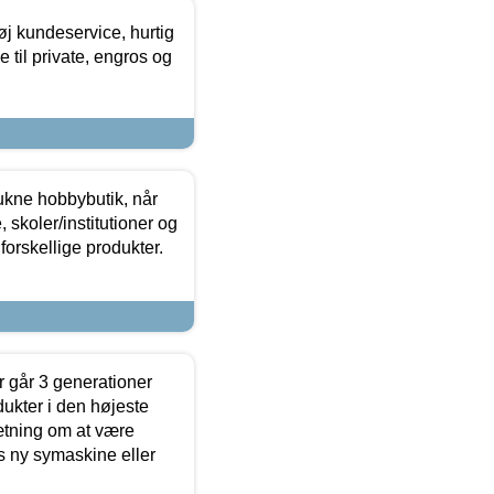
øj kundeservice, hurtig
 til private, engros og
ukne hobbybutik, når
 skoler/institutioner og
forskellige produkter.
 går 3 generationer
dukter i den højeste
sætning om at være
s ny symaskine eller