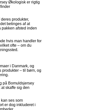
sey Økologisk er rigtig
 finder
f deres produkter,
et betinges af at
få pakken afsted inden
ende hvis man handler for
ilket ofte – om du
tningssted.
 firmaer i Danmark, og
 produkter – til børn, og
ering.
alg på Bomuldsjersey
at skaffe sig den
m kan ses som
rt er dog inkluderet i
omheder.