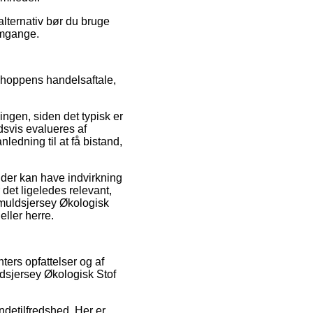
alternativ bør du bruge
 omgange.
shoppens handelsaftale,
ngen, siden det typisk er
dsvis evalueres af
dning til at få bistand,
 der kan have indvirkning
 det ligeledes relevant,
omuldsjersey Økologisk
ller herre.
ters opfattelser og af
ldsjersey Økologisk Stof
undetilfredshed. Her er