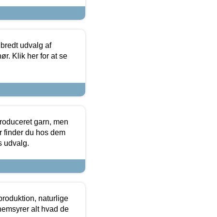
 bredt udvalg af
r. Klik her for at se
produceret garn, men
or finder du hos dem
es udvalg.
roduktion, naturlige
nemsyrer alt hvad de