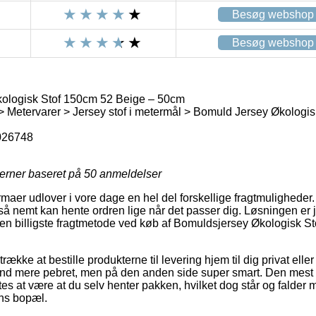
Besøg webshop
Besøg webshop
ologisk Stof 150cm 52 Beige – 50cm
> Metervarer > Jersey stof i metermål > Bomuld Jersey Økologis
026748
jerner baseret på
50
anmeldelser
irmaer udlover i vore dage en hel del forskellige fragtmuligheder. 
å nemt kan hente ordren lige når det passer dig. Løsningen er jo
en billigste fragtmetode ved køb af Bomuldsjersey Økologisk S
kke at bestille produkterne til levering hjem til dig privat eller 
and mere pebret, men på den anden side super smart. Den mest p
s at være at du selv henter pakken, hvilket dog står og falder 
ens bopæl.