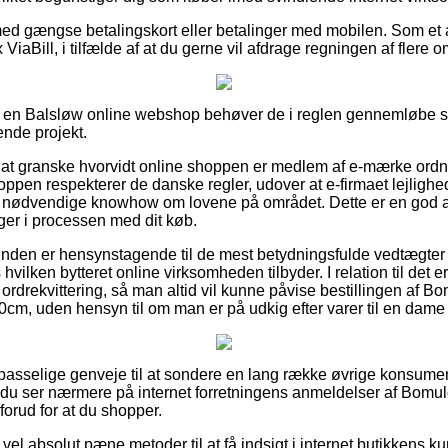
 med gængse betalingskort eller betalinger med mobilen. Som et 
ViaBill, i tilfælde af at du gerne vil afdrage regningen af flere
 på en Balsløw online webshop behøver de i reglen gennemløbe 
ende projekt.
 at granske hvorvidt online shoppen er medlem af e-mærke ordni
oppen respekterer de danske regler, udover at e-firmaet lejlighe
nødvendige knowhow om lovene på området. Dette er en god anle
inger i processen med dit køb.
kunden er hensynstagende til de mest betydningsfulde vedtægter
ilken bytteret online virksomheden tilbyder. I relation til det er
ordrekvittering, så man altid vil kunne påvise bestillingen af B
cm, uden hensyn til om man er på udkig efter varer til en dame e
t passelige genveje til at sondere en lang række øvrige konsumen
t du ser nærmere på internet forretningens anmeldelser af Bomu
orud for at du shopper.
vel absolut pæne metoder til at få indsigt i internet butikkens k