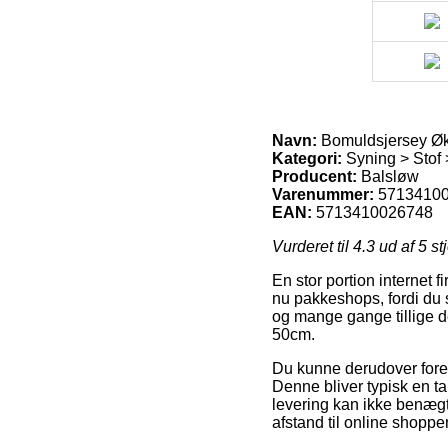
Navn:
Bomuldsjersey Øk
Kategori:
Syning > Stof 
Producent:
Balsløw
Varenummer:
5713410
EAN:
5713410026748
Vurderet til
4.3
ud af 5 st
En stor portion internet f
nu pakkeshops, fordi du s
og mange gange tillige d
50cm.
Du kunne derudover foretræ
Denne bliver typisk en t
levering kan ikke benægte
afstand til online shopp