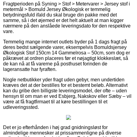
Fragtperioden på Syning > Stof > Metervarer > Jersey stof i
metermål > Bomuld Jersey Økologisk er temmelig
betydningsfuld ifald du skal bruge din pakke med det
samme, så i det øjemed er det helt aktuelt at man kigger
nærmere på den anslåede leveringsdato for den respektive
vare.
Temmelig mange internet outlets byder på 1 dags fragt på
deres bedst sælgende varer, eksempelvis Bomuldsjersey
Økologisk Stof 150cm 14 Gammelrosa – 50cm, som dog er
påkrævet at ordren placeres før et nøjagtigt klokkeslæt, så
de kan nå at få varerne på posthuset forinden de
lageransatte har fyraften.
Nogle netbutikker yder fragt uden gebyr, men undertiden
kræves det at der bestilles for et bestemt beløb. Alternativt
kan du gribe den billigste leveringsmodel, der ofte – uden
hensyn til om man er ved Esbjerg, Nakskov eller Sæby – vil
være at få fragtfirmaet til at køre bestillingen til et
udleveringssted.
Det er jo efterhånden i høj grad gnidningsløst for
almindelige mennesker at prissammenligne på diverse