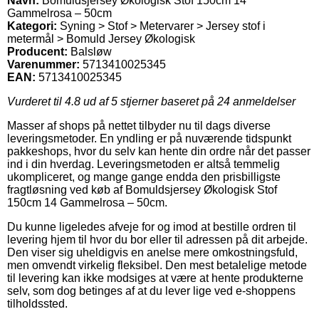
Navn:
Bomuldsjersey Økologisk Stof 150cm 14
Gammelrosa – 50cm
Kategori:
Syning > Stof > Metervarer > Jersey stof i
metermål > Bomuld Jersey Økologisk
Producent:
Balsløw
Varenummer:
5713410025345
EAN:
5713410025345
Vurderet til
4.8
ud af 5 stjerner baseret på
24
anmeldelser
Masser af shops på nettet tilbyder nu til dags diverse
leveringsmetoder. En yndling er på nuværende tidspunkt
pakkeshops, hvor du selv kan hente din ordre når det passer
ind i din hverdag. Leveringsmetoden er altså temmelig
ukompliceret, og mange gange endda den prisbilligste
fragtløsning ved køb af Bomuldsjersey Økologisk Stof
150cm 14 Gammelrosa – 50cm.
Du kunne ligeledes afveje for og imod at bestille ordren til
levering hjem til hvor du bor eller til adressen på dit arbejde.
Den viser sig uheldigvis en anelse mere omkostningsfuld,
men omvendt virkelig fleksibel. Den mest betalelige metode
til levering kan ikke modsiges at være at hente produkterne
selv, som dog betinges af at du lever lige ved e-shoppens
tilholdssted.