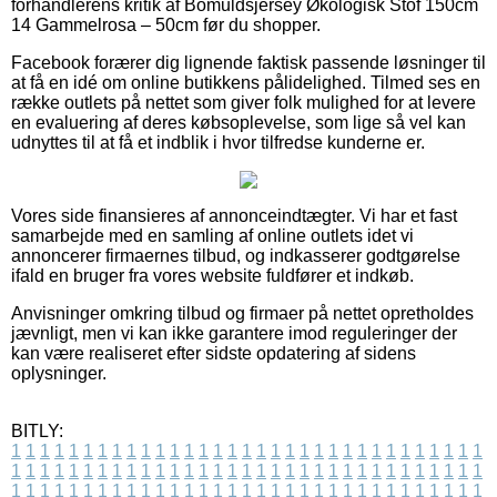
forhandlerens kritik af Bomuldsjersey Økologisk Stof 150cm
14 Gammelrosa – 50cm før du shopper.
Facebook forærer dig lignende faktisk passende løsninger til
at få en idé om online butikkens pålidelighed. Tilmed ses en
række outlets på nettet som giver folk mulighed for at levere
en evaluering af deres købsoplevelse, som lige så vel kan
udnyttes til at få et indblik i hvor tilfredse kunderne er.
Vores side finansieres af annonceindtægter. Vi har et fast
samarbejde med en samling af online outlets idet vi
annoncerer firmaernes tilbud, og indkasserer godtgørelse
ifald en bruger fra vores website fuldfører et indkøb.
Anvisninger omkring tilbud og firmaer på nettet opretholdes
jævnligt, men vi kan ikke garantere imod reguleringer der
kan være realiseret efter sidste opdatering af sidens
oplysninger.
BITLY:
1
1
1
1
1
1
1
1
1
1
1
1
1
1
1
1
1
1
1
1
1
1
1
1
1
1
1
1
1
1
1
1
1
1
1
1
1
1
1
1
1
1
1
1
1
1
1
1
1
1
1
1
1
1
1
1
1
1
1
1
1
1
1
1
1
1
1
1
1
1
1
1
1
1
1
1
1
1
1
1
1
1
1
1
1
1
1
1
1
1
1
1
1
1
1
1
1
1
1