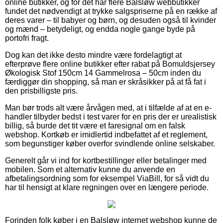
online butikker, og for det har flere Balsløw webbutikker
fundet det nødvendigt at trykke salgspriserne på en række af
deres varer – til babyer og børn, og desuden også til kvinder
og mænd – betydeligt, og endda nogle gange byde på
portofri fragt.
Dog kan det ikke desto mindre være fordelagtigt at
efterprøve flere online butikker efter rabat på Bomuldsjersey
Økologisk Stof 150cm 14 Gammelrosa – 50cm inden du
færdiggør din shopping, så man er skråsikker på at få fat i
den prisbilligste pris.
Man bør trods alt være årvågen med, at i tilfælde af at en e-
handler tilbyder bedst i test varer for en pris der er urealistisk
billig, så burde det tit være et faresignal om en falsk
webshop. Kortkøb er imidlertid indbefattet af et reglement,
som begunstiger køber overfor svindlende online selskaber.
Generelt går vi ind for kortbestillinger eller betalinger med
mobilen. Som et alternativ kunne du anvende en
afbetalingsordning som for eksempel ViaBill, for så vidt du
har til hensigt at klare regningen over en længere periode.
Forinden folk køber i en Balsløw internet webshop kunne de