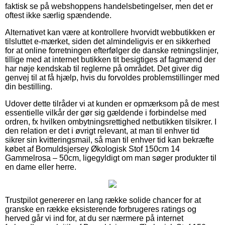
faktisk se på webshoppens handelsbetingelser, men det er
oftest ikke særlig spændende.
Alternativet kan være at kontrollere hvorvidt webbutikken er
tilsluttet e-mærket, siden det almindeligvis er en sikkerhed
for at online forretningen efterfølger de danske retningslinjer,
tillige med at internet butikken tit besigtiges af fagmænd der
har nøje kendskab til reglerne på området. Det giver dig
genvej til at få hjælp, hvis du forvoldes problemstillinger med
din bestilling.
Udover dette tilråder vi at kunden er opmærksom på de mest
essentielle vilkår der gør sig gældende i forbindelse med
ordren, fx hvilken ombytningsrettighed netbutikken tilsikrer. I
den relation er det i øvrigt relevant, at man til enhver tid
sikrer sin kvitteringsmail, så man til enhver tid kan bekræfte
købet af Bomuldsjersey Økologisk Stof 150cm 14
Gammelrosa – 50cm, ligegyldigt om man søger produkter til
en dame eller herre.
Trustpilot genererer en lang række solide chancer for at
granske en række eksisterende forbrugeres ratings og
herved går vi ind for, at du ser nærmere på internet