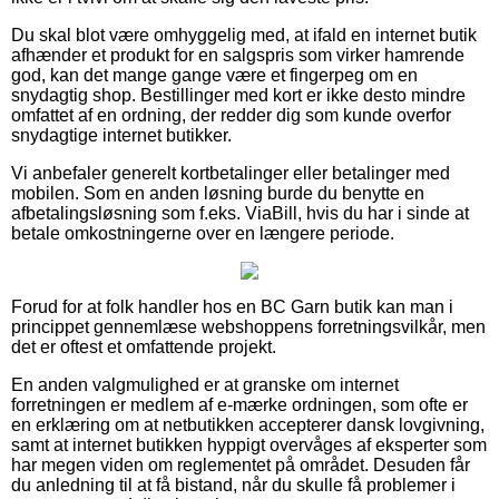
Du skal blot være omhyggelig med, at ifald en internet butik
afhænder et produkt for en salgspris som virker hamrende
god, kan det mange gange være et fingerpeg om en
snydagtig shop. Bestillinger med kort er ikke desto mindre
omfattet af en ordning, der redder dig som kunde overfor
snydagtige internet butikker.
Vi anbefaler generelt kortbetalinger eller betalinger med
mobilen. Som en anden løsning burde du benytte en
afbetalingsløsning som f.eks. ViaBill, hvis du har i sinde at
betale omkostningerne over en længere periode.
Forud for at folk handler hos en BC Garn butik kan man i
princippet gennemlæse webshoppens forretningsvilkår, men
det er oftest et omfattende projekt.
En anden valgmulighed er at granske om internet
forretningen er medlem af e-mærke ordningen, som ofte er
en erklæring om at netbutikken accepterer dansk lovgivning,
samt at internet butikken hyppigt overvåges af eksperter som
har megen viden om reglementet på området. Desuden får
du anledning til at få bistand, når du skulle få problemer i