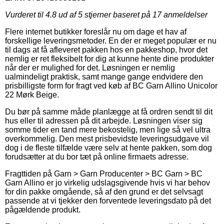
Vurderet til
4.8
ud af 5 stjerner baseret på
17
anmeldelser
Flere internet butikker foreslår nu om dage et hav af
forskellige leveringsmetoder. En der er meget populær er nu
til dags at få afleveret pakken hos en pakkeshop, hvor det
nemlig er ret fleksibelt for dig at kunne hente dine produkter
når der er mulighed for det. Løsningen er nemlig
ualmindeligt praktisk, samt mange gange endvidere den
prisbilligste form for fragt ved køb af BC Garn Allino Unicolor
22 Mørk Beige.
Du bør på samme måde planlægge at få ordren sendt til dit
hus eller til adressen på dit arbejde. Løsningen viser sig
somme tider en tand mere bekostelig, men lige så vel ultra
overkommelig. Den mest prisbevidste leveringsudgave vil
dog i de fleste tilfælde være selv at hente pakken, som dog
forudsætter at du bor tæt på online firmaets adresse.
Fragttiden på Garn > Garn Producenter > BC Garn > BC
Garn Allino er jo virkelig udslagsgivende hvis vi har behov
for din pakke omgående, så af den grund er det selvsagt
passende at vi tjekker den forventede leveringsdato på det
pågældende produkt.