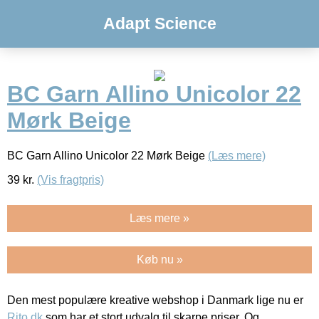
Adapt Science
BC Garn Allino Unicolor 22
Mørk Beige
BC Garn Allino Unicolor 22 Mørk Beige
(Læs mere)
39
kr.
(Vis fragtpris)
Læs mere »
Køb nu »
Den mest populære kreative webshop i Danmark lige nu er
Rito.dk
som har et stort udvalg til skarpe priser. Og