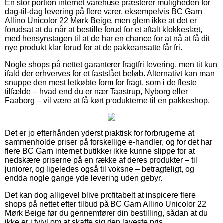
En stor portion internet varehuse præsterer muligheden for
dag-til-dag levering på flere varer, eksempelvis BC Garn
Allino Unicolor 22 Mørk Beige, men glem ikke at det er
forudsat at du når at bestille forud for et aftalt klokkeslæt,
med hensynstagen til at de har en chance for at nå at få dit
nye produkt klar forud for at de pakkeansatte får fri.
Nogle shops på nettet garanterer fragtfri levering, men tit kun
ifald der erhverves for et fastslået beløb. Alternativt kan man
snuppe den mest letkøbte form for fragt, som i de fleste
tilfælde – hvad end du er nær Taastrup, Nyborg eller
Faaborg – vil være at få kørt produkterne til en pakkeshop.
Det er jo efterhånden yderst praktisk for forbrugerne at
sammenholde priser på forskellige e-handler, og for det har
flere BC Garn internet butikker ikke kunne slippe for at
nedskære priserne på en række af deres produkter – til
juniorer, og ligeledes også til voksne – betragteligt, og
endda nogle gange yde levering uden gebyr.
Det kan dog alligevel blive profitabelt at inspicere flere
shops på nettet efter tilbud på BC Garn Allino Unicolor 22
Mørk Beige før du gennemfører din bestilling, sådan at du
ikke er i tvivl om at skaffe sig den laveste pris.