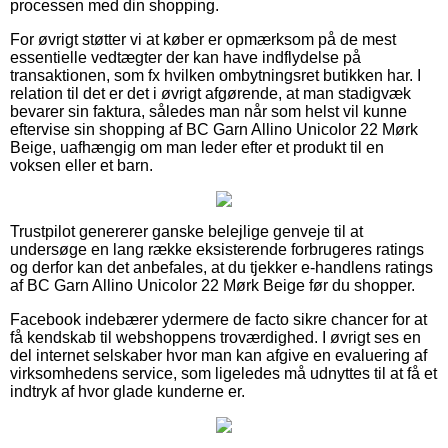
processen med din shopping.
For øvrigt støtter vi at køber er opmærksom på de mest
essentielle vedtægter der kan have indflydelse på
transaktionen, som fx hvilken ombytningsret butikken har. I
relation til det er det i øvrigt afgørende, at man stadigvæk
bevarer sin faktura, således man når som helst vil kunne
eftervise sin shopping af BC Garn Allino Unicolor 22 Mørk
Beige, uafhængig om man leder efter et produkt til en
voksen eller et barn.
Trustpilot genererer ganske belejlige genveje til at
undersøge en lang række eksisterende forbrugeres ratings
og derfor kan det anbefales, at du tjekker e-handlens ratings
af BC Garn Allino Unicolor 22 Mørk Beige før du shopper.
Facebook indebærer ydermere de facto sikre chancer for at
få kendskab til webshoppens troværdighed. I øvrigt ses en
del internet selskaber hvor man kan afgive en evaluering af
virksomhedens service, som ligeledes må udnyttes til at få et
indtryk af hvor glade kunderne er.