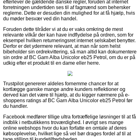
efterlever de gældende danske regler, foruden at internet
forretningen undertiden ses til af fagmænd som behersker
reglerne. Dette er desuden din mulighed for at få hjælp, hvis
du møder besvær ved din handel.
Foruden dette tilråder vi at du er vaks omkring de mest
relevante vilkår der kan have indflydelse på ordren, som for
eksempel hvilken returneringsret internet selskabet benytter.
Derfor er det ydermere relevant, at man når som helst
bibeholder sin ordrekvittering, så man altid kan dokumentere
sin ordre af BC Garn Alba Unicolor eb25 Petrol, om du er på
udkig efter et produkt til en dame eller herre.
Trustpilot genererer aldeles fornemme chancer for at
kortlægge ganske mange andre kunders reflektioner og
derved kan det være til hjælp, at du kigger nærmere på e-
shoppens ratings af BC Garn Alba Unicolor eb25 Petrol før
du handler.
Facebook medfører tillige ultra fortræffelige løsninger til at få
indblik i netbutikkens troværdighed. I øvrigt ses mange
online webshops hvor du kan forfatte en omtale af deres
købsoplevelse, hvilket lige så vel bør drages fordel af til at
tage stilling til kundetilfredsheden.