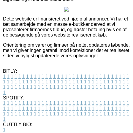
Dette website er finansieret ved hjælp af annoncer. Vi har et
tæt samarbejde med en masse e-butikker derved at vi
præsenterer firmaernes tilbud, og høster betaling hvis en af
de besøgende på vores website realiserer et køb.
Orientering om varer og firmaer på nettet opdateres løbende,
men vi giver ingen garanti imod korrektioner der er realiseret
siden vi nyligst opdaterede vores oplysninger.
BITLY:
1
1
1
1
1
1
1
1
1
1
1
1
1
1
1
1
1
1
1
1
1
1
1
1
1
1
1
1
1
1
1
1
1
1
1
1
1
1
1
1
1
1
1
1
1
1
1
1
1
1
1
1
1
1
1
1
1
1
1
1
1
1
1
1
1
1
1
1
1
1
1
1
1
1
1
1
1
1
1
1
1
1
1
1
1
1
1
1
1
1
1
1
1
1
1
1
1
1
1
1
SPOTIFY:
1
1
1
1
1
1
1
1
1
1
1
1
1
1
1
1
1
1
1
1
1
1
1
1
1
1
1
1
1
1
1
1
1
1
1
1
1
1
1
1
1
1
1
1
1
1
1
1
1
1
1
1
1
1
1
1
1
1
1
1
1
1
1
1
1
1
1
1
1
1
1
1
1
1
1
1
1
1
1
1
1
1
1
1
1
1
1
1
1
1
1
1
1
1
1
1
1
1
1
1
CUTTLY BIO:
1