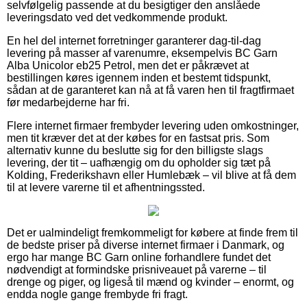
selvfølgelig passende at du besigtiger den anslåede
leveringsdato ved det vedkommende produkt.
En hel del internet forretninger garanterer dag-til-dag
levering på masser af varenumre, eksempelvis BC Garn
Alba Unicolor eb25 Petrol, men det er påkrævet at
bestillingen køres igennem inden et bestemt tidspunkt,
sådan at de garanteret kan nå at få varen hen til fragtfirmaet
før medarbejderne har fri.
Flere internet firmaer frembyder levering uden omkostninger,
men tit kræver det at der købes for en fastsat pris. Som
alternativ kunne du beslutte sig for den billigste slags
levering, der tit – uafhængig om du opholder sig tæt på
Kolding, Frederikshavn eller Humlebæk – vil blive at få dem
til at levere varerne til et afhentningssted.
Det er ualmindeligt fremkommeligt for købere at finde frem til
de bedste priser på diverse internet firmaer i Danmark, og
ergo har mange BC Garn online forhandlere fundet det
nødvendigt at formindske prisniveauet på varerne – til
drenge og piger, og ligeså til mænd og kvinder – enormt, og
endda nogle gange frembyde fri fragt.