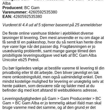
Alba
Producent:
BC Garn
Varenummer:
4260592535380
EAN:
4260592535380
Vurderet til
4.4
ud af 5 stjerner baseret på
25
anmeldelser
De fleste online varehuse tildeler i øjeblikket diverse
løsninger til levering. Den mest anvendte er nu om dage at
få sendt til en pakkeshop, hvor du så nemt kan hente dine
nye varer lige når det passer dig. Fragtløsningen er jo
usædvanlig problemfri, samt mange gange tilmed den
prisbilligste leveringsudgave ved køb af BC Garn Alba
Unicolor eb25 Petrol.
Du bør ligeledes vælge at bestille varerne til levering til din
privatbolig eller til dit arbejde. Den bliver jævnligt en tak
mere omkostningsfuld, men også ualmindeligt enkel. Den
mindst kostelige mulighed for levering er unægtelig selv at
hente pakken, som desværre står og falder med at du
befinder dig med kort afstand til webbutikkens adresse.
Leveringsdygtigheden på Garn > Garn Producenter > BC
Garn > BC Garn Alba er jo temmelig aktuel ifald man skal
bruge varerne med det samme, og af den grund er det