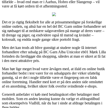
tilfælde – hvad end man er i Aarhus, Hobro eller Slangerup – vil
være at få kørt ordren til et afhentningssted.
Det er jo rigtig fleksibelt for alle at prissammenligne på forskellige
online outlets, og altså har en hel del BC Garn online forhandlere set
sig nødsaget til at nedskære salgsværdien på mange af deres varer –
til drenge og piger, og endvidere også til mænd og kvinder –
kolossalt, og endda nogle gange sikre portofri fragt.
Men det kan trods alt blive gunstigt at studere nogle få internet
forhandlere efter udsalg på BC Garn Alba Unicolor eb01 Mørk Lilla
forinden du færdiggør din shopping, således at man er sikret at få fat
i den mest attraktive pris.
Man bør lige meget hvad være årvågen med, at ifald en online butik
forhandler bedst i test varer for en udsalgspris der virker ufattelig
gunstig, så er det i nogle tilfælde være et fingerpeg om en falsk
online forretning. Handler med kort er på den anden side omsluttet
af en anordning, hvilket sikrer folk overfor svindlende e-shops.
Generelt anbefaler vi køb med betalingskort eller betalinger med
mobilen. Som en anden løsning kunne du vælge et afdragstilbud
som eksempelvis ViaBill, når du har i sinde at afdrage betalingen i
flere bidder.