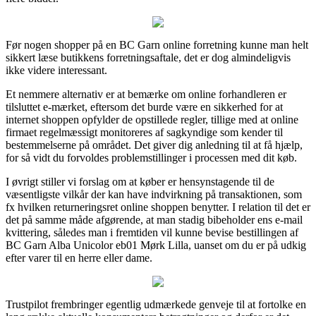
Før nogen shopper på en BC Garn online forretning kunne man helt
sikkert læse butikkens forretningsaftale, det er dog almindeligvis
ikke videre interessant.
Et nemmere alternativ er at bemærke om online forhandleren er
tilsluttet e-mærket, eftersom det burde være en sikkerhed for at
internet shoppen opfylder de opstillede regler, tillige med at online
firmaet regelmæssigt monitoreres af sagkyndige som kender til
bestemmelserne på området. Det giver dig anledning til at få hjælp,
for så vidt du forvoldes problemstillinger i processen med dit køb.
I øvrigt stiller vi forslag om at køber er hensynstagende til de
væsentligste vilkår der kan have indvirkning på transaktionen, som
fx hvilken returneringsret online shoppen benytter. I relation til det er
det på samme måde afgørende, at man stadig bibeholder ens e-mail
kvittering, således man i fremtiden vil kunne bevise bestillingen af
BC Garn Alba Unicolor eb01 Mørk Lilla, uanset om du er på udkig
efter varer til en herre eller dame.
Trustpilot frembringer egentlig udmærkede genveje til at fortolke en