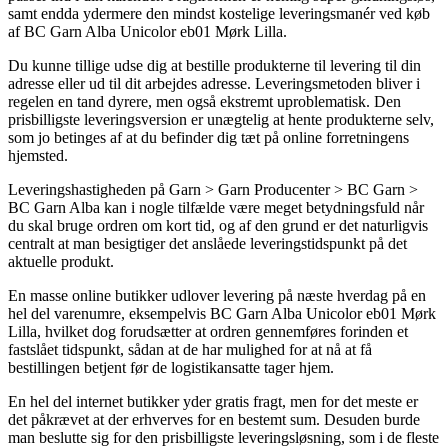
samt endda ydermere den mindst kostelige leveringsmanér ved køb
af BC Garn Alba Unicolor eb01 Mørk Lilla.
Du kunne tillige udse dig at bestille produkterne til levering til din
adresse eller ud til dit arbejdes adresse. Leveringsmetoden bliver i
regelen en tand dyrere, men også ekstremt uproblematisk. Den
prisbilligste leveringsversion er unægtelig at hente produkterne selv,
som jo betinges af at du befinder dig tæt på online forretningens
hjemsted.
Leveringshastigheden på Garn > Garn Producenter > BC Garn >
BC Garn Alba kan i nogle tilfælde være meget betydningsfuld når
du skal bruge ordren om kort tid, og af den grund er det naturligvis
centralt at man besigtiger det anslåede leveringstidspunkt på det
aktuelle produkt.
En masse online butikker udlover levering på næste hverdag på en
hel del varenumre, eksempelvis BC Garn Alba Unicolor eb01 Mørk
Lilla, hvilket dog forudsætter at ordren gennemføres forinden et
fastslået tidspunkt, sådan at de har mulighed for at nå at få
bestillingen betjent før de logistikansatte tager hjem.
En hel del internet butikker yder gratis fragt, men for det meste er
det påkrævet at der erhverves for en bestemt sum. Desuden burde
man beslutte sig for den prisbilligste leveringsløsning, som i de fleste