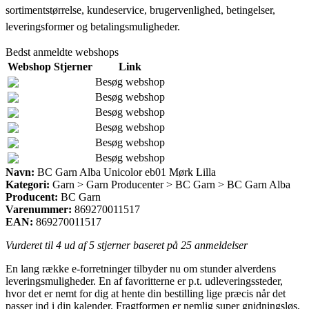
sortimentstørrelse, kundeservice, brugervenlighed, betingelser,
leveringsformer og betalingsmuligheder.
Bedst anmeldte webshops
Webshop
Stjerner
Link
Besøg webshop
Besøg webshop
Besøg webshop
Besøg webshop
Besøg webshop
Besøg webshop
Navn:
BC Garn Alba Unicolor eb01 Mørk Lilla
Kategori:
Garn > Garn Producenter > BC Garn > BC Garn Alba
Producent:
BC Garn
Varenummer:
869270011517
EAN:
869270011517
Vurderet til
4
ud af 5 stjerner baseret på
25
anmeldelser
En lang række e-forretninger tilbyder nu om stunder alverdens
leveringsmuligheder. En af favoritterne er p.t. udleveringssteder,
hvor det er nemt for dig at hente din bestilling lige præcis når det
passer ind i din kalender. Fragtformen er nemlig super gnidningsløs,