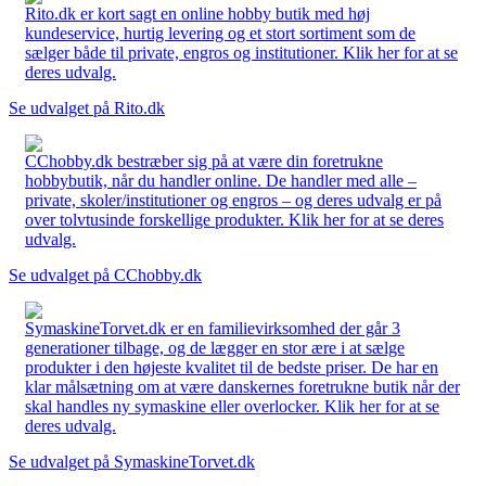
Rito.dk er kort sagt en online hobby butik med høj
kundeservice, hurtig levering og et stort sortiment som de
sælger både til private, engros og institutioner. Klik her for at se
deres udvalg.
Se udvalget på Rito.dk
CChobby.dk bestræber sig på at være din foretrukne
hobbybutik, når du handler online. De handler med alle –
private, skoler/institutioner og engros – og deres udvalg er på
over tolvtusinde forskellige produkter. Klik her for at se deres
udvalg.
Se udvalget på CChobby.dk
SymaskineTorvet.dk er en familievirksomhed der går 3
generationer tilbage, og de lægger en stor ære i at sælge
produkter i den højeste kvalitet til de bedste priser. De har en
klar målsætning om at være danskernes foretrukne butik når der
skal handles ny symaskine eller overlocker. Klik her for at se
deres udvalg.
Se udvalget på SymaskineTorvet.dk