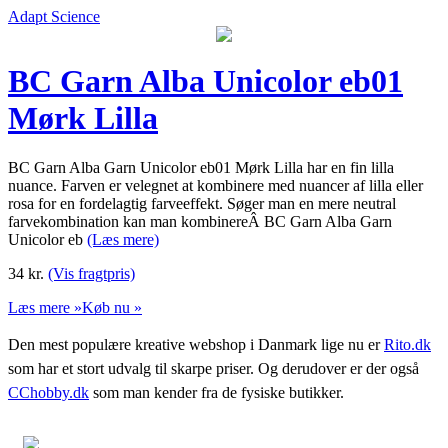
Adapt Science
BC Garn Alba Unicolor eb01
Mørk Lilla
BC Garn Alba Garn Unicolor eb01 Mørk Lilla har en fin lilla
nuance. Farven er velegnet at kombinere med nuancer af lilla eller
rosa for en fordelagtig farveeffekt. Søger man en mere neutral
farvekombination kan man kombinereÂ BC Garn Alba Garn
Unicolor eb
(Læs mere)
34
kr.
(Vis fragtpris)
Læs mere »
Køb nu »
Den mest populære kreative webshop i Danmark lige nu er
Rito.dk
som har et stort udvalg til skarpe priser. Og derudover er der også
CChobby.dk
som man kender fra de fysiske butikker.