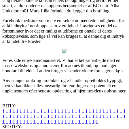
lang række aktuelle konsumenters betragtninger og derfor er det
smart, at du sonderer e-shoppens bedømmelser af BC Garn Alba
Unicolor eb01 Mørk Lilla forinden du lægger din bestilling.
Facebook medfører ydermere en række udmærkede muligheder for
at få indtryk af netshoppens troværdighed. I øvrigt ses en del e-
forretninger hvor det er muligt at udforme en omtale af deres
købsoplevelse, som lige så vel kan bruges til at danne dig et indtryk
af kundetilfredsheden.
Vores side er reklamefinansieret. Vi har et tæt samarbejde med en
masse webshops og annoncerer firmaernes tilbud, og modtager
honorar i tilfælde af at den bruger vi sender videre foretager et køb.
Anvisninger omkring produkter og e-handler opretholdes hyppigt,
men vi kan ikke stilles ansvarlig for ændringer der potentielt er
implementeret efter seneste opdatering af hjemmesidens oplysninger.
BITLY:
1
1
1
1
1
1
1
1
1
1
1
1
1
1
1
1
1
1
1
1
1
1
1
1
1
1
1
1
1
1
1
1
1
1
1
1
1
1
1
1
1
1
1
1
1
1
1
1
1
1
1
1
1
1
1
1
1
1
1
1
1
1
1
1
1
1
1
1
1
1
1
1
1
1
1
1
1
1
1
1
1
1
1
1
1
1
1
1
1
1
1
1
1
1
1
1
1
1
1
1
SPOTIFY: