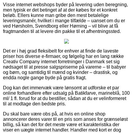
Visse internet webshops byder på levering uden beregning,
men typisk er det betinget af at der købes for et konkret
beløb. Ellers kunne man gribe den mest betalelige
leveringsmanér, hvilket i mange tilfælde – uanset om du er
ved Hørsholm, Svendborg eller Hørning – vil blive at få
fragtmanden til at levere din pakke til et afhentningssted.
Det er i høj grad fleksibelt for enhver at finde de laveste
priser hos diverse e-firmaer, og følgelig har en lang række
Creativ Company internet forretninger i Danmark set sig
nødsaget til at presse salgspriserne på varerne – til babyer
og børn, og samtidig til mænd og kvinder – drastisk, og
endda nogle gange byde på gratis fragt.
Dog kan det immervæk være lønsomt at udforske et par
online forhandlere efter udsalg på Batikfarve, marineblå, 100
ml/ 1 fl. forud for at du bestiller, sådan at du er velinformeret
til at modtage den bedste pris.
Du skal bare være obs på, at hvis en online shop
annoncerer deres varer til en pris som anses for grænseløst
billig, så kan det for det meste være et karakteristika der
viser en uægte internet handler. Handler med kort er dog