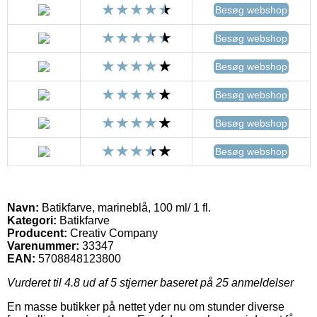
Besøg webshop
Besøg webshop
Besøg webshop
Besøg webshop
Besøg webshop
Besøg webshop
Navn:
Batikfarve, marineblå, 100 ml/ 1 fl.
Kategori:
Batikfarve
Producent:
Creativ Company
Varenummer:
33347
EAN:
5708848123800
Vurderet til
4.8
ud af 5 stjerner baseret på
25
anmeldelser
En masse butikker på nettet yder nu om stunder diverse