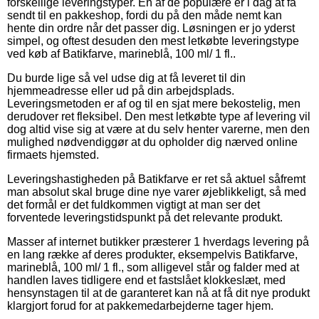
forskellige leveringstyper. En af de populære er i dag at få
sendt til en pakkeshop, fordi du på den måde nemt kan
hente din ordre når det passer dig. Løsningen er jo yderst
simpel, og oftest desuden den mest letkøbte leveringstype
ved køb af Batikfarve, marineblå, 100 ml/ 1 fl..
Du burde lige så vel udse dig at få leveret til din
hjemmeadresse eller ud på din arbejdsplads.
Leveringsmetoden er af og til en sjat mere bekostelig, men
derudover ret fleksibel. Den mest letkøbte type af levering vil
dog altid vise sig at være at du selv henter varerne, men den
mulighed nødvendiggør at du opholder dig nærved online
firmaets hjemsted.
Leveringshastigheden på Batikfarve er ret så aktuel såfremt
man absolut skal bruge dine nye varer øjeblikkeligt, så med
det formål er det fuldkommen vigtigt at man ser det
forventede leveringstidspunkt på det relevante produkt.
Masser af internet butikker præsterer 1 hverdags levering på
en lang række af deres produkter, eksempelvis Batikfarve,
marineblå, 100 ml/ 1 fl., som alligevel står og falder med at
handlen laves tidligere end et fastslået klokkeslæt, med
hensynstagen til at de garanteret kan nå at få dit nye produkt
klargjort forud for at pakkemedarbejderne tager hjem.