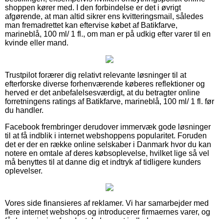
shoppen kører med. I den forbindelse er det i øvrigt
afgørende, at man altid sikrer ens kvitteringsmail, således
man fremadrettet kan eftervise købet af Batikfarve,
marineblå, 100 ml/ 1 fl., om man er på udkig efter varer til en
kvinde eller mand.
Trustpilot forærer dig relativt relevante løsninger til at
efterforske diverse forhenværende køberes reflektioner og
herved er det anbefalelsesværdigt, at du betragter online
forretningens ratings af Batikfarve, marineblå, 100 ml/ 1 fl. før
du handler.
Facebook frembringer derudover immervæk gode løsninger
til at få indblik i internet webshoppens popularitet. Foruden
det er der en række online selskaber i Danmark hvor du kan
notere en omtale af deres købsoplevelse, hvilket lige så vel
må benyttes til at danne dig et indtryk af tidligere kunders
oplevelser.
Vores side finansieres af reklamer. Vi har samarbejder med
flere internet webshops og introducerer firmaernes varer, og