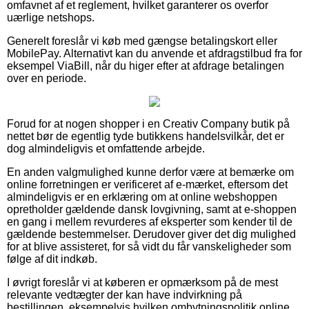
omfavnet af et reglement, hvilket garanterer os overfor
uærlige netshops.
Generelt foreslår vi køb med gængse betalingskort eller
MobilePay. Alternativt kan du anvende et afdragstilbud fra for
eksempel ViaBill, når du higer efter at afdrage betalingen
over en periode.
Forud for at nogen shopper i en Creativ Company butik på
nettet bør de egentlig tyde butikkens handelsvilkår, det er
dog almindeligvis et omfattende arbejde.
En anden valgmulighed kunne derfor være at bemærke om
online forretningen er verificeret af e-mærket, eftersom det
almindeligvis er en erklæring om at online webshoppen
opretholder gældende dansk lovgivning, samt at e-shoppen
en gang i mellem revurderes af eksperter som kender til de
gældende bestemmelser. Derudover giver det dig mulighed
for at blive assisteret, for så vidt du får vanskeligheder som
følge af dit indkøb.
I øvrigt foreslår vi at køberen er opmærksom på de mest
relevante vedtægter der kan have indvirkning på
bestillingen, eksempelvis hvilken ombytningspolitik online