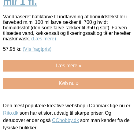
ml/ 1 fl.
Vandbaseret batikfarve til indfarvning af bomuldstekstiler i
farvebad m.m. 100 ml farve rækker til 700 g hvidt
bomuldsstof (den sorte farve rækker til 350 g stof). Farven
tilsættes vand, køkkensalt og fikseringssalt og tåler herefter
maskinvask.
(Læs mere)
57.95
kr.
(Vis fragtpris)
Læs mere »
Køb nu »
Den mest populære kreative webshop i Danmark lige nu er
Rito.dk
som har et stort udvalg til skarpe priser. Og
derudover er der også
CChobby.dk
som man kender fra de
fysiske butikker.