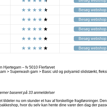
Besøg webshop
Besøg webshop
Besøg webshop
Besøg webshop
Besøg webshop
Besøg webshop
 Hjertegarn – fv 5010 Flerfarvet
arn > Superwash garn > Basic uld og polyamid slidstærkt, fleksi
jerner baseret på
33
anmeldelser
t tildeler nu om stunder et hav af forskellige fragtløsninger. 
n pakkeshop, hvor du selv kan hente dine varer den dag der pass