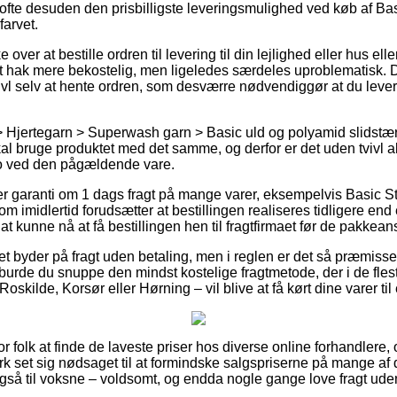
t ofte desuden den prisbilligste leveringsmulighed ved køb af B
farvet.
ver at bestille ordren til levering til din lejlighed eller hus elle
t hak mere bekostelig, men ligeledes særdeles uproblematisk. 
ivl selv at hente ordren, som desværre nødvendiggør at du lever 
 Hjertegarn > Superwash garn > Basic uld og polyamid slidstærkt,
kal bruge produktet med det samme, og derfor er det uden tvivl ak
o ved den pågældende vare.
er garanti om 1 dags fragt på mange varer, eksempelvis Basic 
m imidlertid forudsætter at bestillingen realiseres tidligere end 
at kunne nå at få bestillingen hen til fragtfirmaet før de pakkeansa
ttet byder på fragt uden betaling, men i reglen er det så præmissen
urde du snuppe den mindst kostelige fragtmetode, der i de fles
skilde, Korsør eller Hørning – vil blive at få kørt dine varer til
or folk at finde de laveste priser hos diverse online forhandlere, 
k set sig nødsaget til at formindske salgspriserne på mange af d
så til voksne – voldsomt, og endda nogle gange love fragt uden