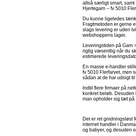
altså særligt smart, sam
Hjertegarn – fv 5010 Fler
Du kunne ligeledes tænke o
Fragtmetoden er gerne e
slags levering er uden tv
webshoppens lager.
Leveringstiden på Garn >
rigtig væsentlig når du s
estimerede leveringsdat
En masse e-handler still
fv 5010 Flerfarvet, men so
sådan at de har udsigt til 
Indtil flere firmaer på ne
konkret beløb. Desuden b
man opholder sig tæt på Ro
Det er ret gnidningsløst f
internet handler i Danmar
og babyer, og desuden og