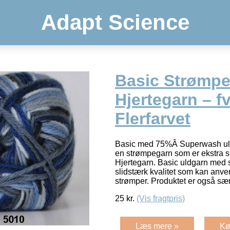
Adapt Science
Basic Strømp
Hjertegarn – f
Flerfarvet
Basic med 75%Â Superwash ul
en strømpegarn som er ekstra sl
Hjertegarn. Basic uldgarn med 
slidstærk kvalitet som kan anv
strømper. Produktet er også sæ
25
kr.
(Vis fragtpris)
Læs mere »
Kø