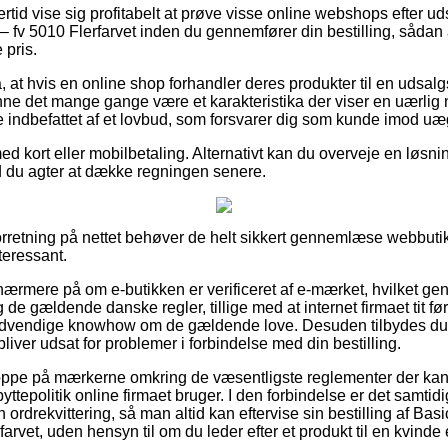
ertid vise sig profitabelt at prøve visse online webshops efter u
fv 5010 Flerfarvet inden du gennemfører din bestilling, sådan a
 pris.
, at hvis en online shop forhandler deres produkter til en udsalg
unne det mange gange være et karakteristika der viser en uærlig
e indbefattet af et lovbud, som forsvarer dig som kunde imod uæg
med kort eller mobilbetaling. Alternativt kan du overveje en løsni
ld du agter at dække regningen senere.
forretning på nettet behøver de helt sikkert gennemlæse webbuti
teressant.
 nærmere på om e-butikken er verificeret af e-mærket, hvilket gene
sig de gældende danske regler, tillige med at internet firmaet tit fø
ødvendige knowhow om de gældende love. Desuden tilbydes du 
iver udsat for problemer i forbindelse med din bestilling.
 er oppe på mærkerne omkring de væsentligste reglementer der ka
yttepolitik online firmaet bruger. I den forbindelse er det samtid
ordrekvittering, så man altid kan eftervise sin bestilling af Ba
farvet, uden hensyn til om du leder efter et produkt til en kvinde