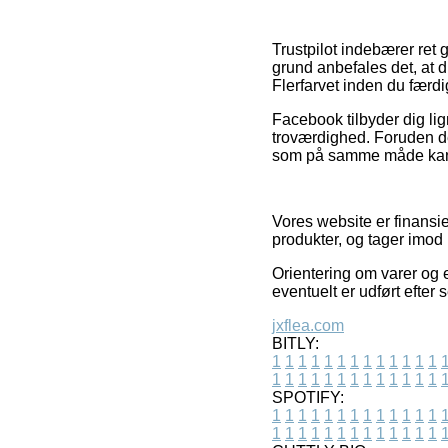
Trustpilot indebærer ret
grund anbefales det, at 
Flerfarvet inden du færd
Facebook tilbyder dig li
troværdighed. Foruden det
som på samme måde kan dra
Vores website er finansier
produkter, og tager imod 
Orientering om varer og e
eventuelt er udført efter
jxflea.com
BITLY:
1
1
1
1
1
1
1
1
1
1
1
1
1
1
1
1
1
1
1
1
1
1
1
1
1
1
SPOTIFY:
1
1
1
1
1
1
1
1
1
1
1
1
1
1
1
1
1
1
1
1
1
1
1
1
1
1