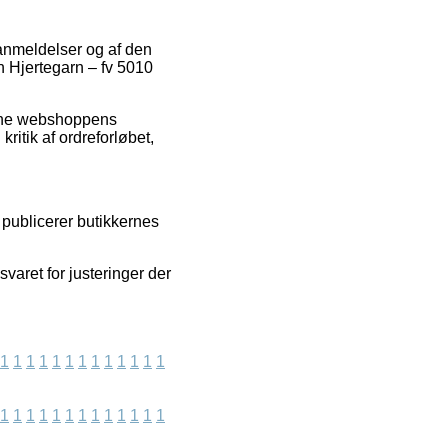
 anmeldelser og af den
n Hjertegarn – fv 5010
nline webshoppens
itik af ordreforløbet,
i publicerer butikkernes
varet for justeringer der
1
1
1
1
1
1
1
1
1
1
1
1
1
1
1
1
1
1
1
1
1
1
1
1
1
1