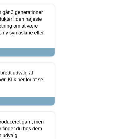
 går 3 generationer
dukter i den højeste
sætning om at være
s ny symaskine eller
 bredt udvalg af
r. Klik her for at se
produceret garn, men
or finder du hos dem
es udvalg.