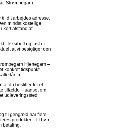
asic Strømpegarn
r til dit arbejdes adresse.
Den mindst kostelige
i kort afstand af
 fleksibelt og fast er
tuelt at vi besigtiger den
Strømpegarn Hjertegarn –
et konkret tidspunkt,
tte får fri.
 at du bestiller for et
te tilfælde – uanset om
 et udleveringssted.
og til gengæld har flere
eres produkter – til børn
 betaling.