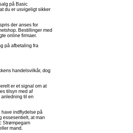
dsalg på Basic
t du er usvigeligt sikker
spris der anses for
 netshop. Bestillinger med
te online firmaer.
ng på afbetaling fra
kkens handelsvilkår, dog
relt er et signal om at
res tilsyn med af
anledning til en
n have indflydelse på
ig essesentielt, at man
sic Strømpegarn
 eller mand.