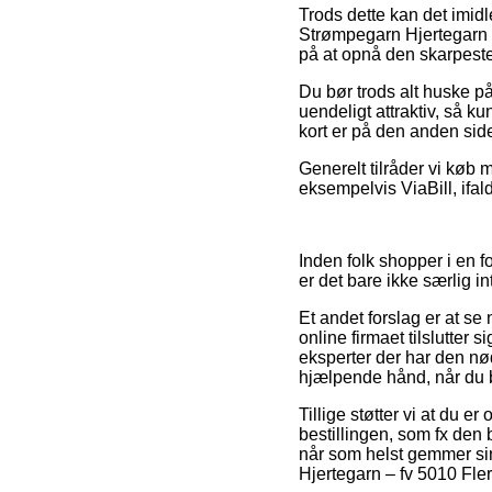
Trods dette kan det imidl
Strømpegarn Hjertegarn – 
på at opnå den skarpeste
Du bør trods alt huske på
uendeligt attraktiv, så k
kort er på den anden sid
Generelt tilråder vi køb 
eksempelvis ViaBill, ifa
Inden folk shopper i en 
er det bare ikke særlig in
Et andet forslag er at se
online firmaet tilslutter 
eksperter der har den n
hjælpende hånd, når du bl
Tillige støtter vi at du
bestillingen, som fx den b
når som helst gemmer sin 
Hjertegarn – fv 5010 Fler