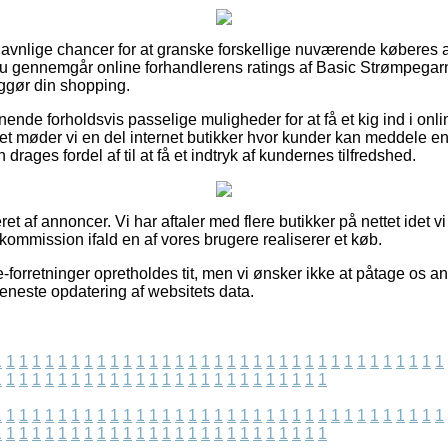
 gavnlige chancer for at granske forskellige nuværende køberes
du gennemgår online forhandlerens ratings af Basic Strømpegar
iggør din shopping.
gnende forholdsvis passelige muligheder for at få et kig ind i o
 møder vi en del internet butikker hvor kunder kan meddele en kr
ges fordel af til at få et indtryk af kundernes tilfredshed.
et af annoncer. Vi har aftaler med flere butikker på nettet idet v
kommission ifald en af vores brugere realiserer et køb.
-forretninger opretholdes tit, men vi ønsker ikke at påtage os ans
 seneste opdatering af websitets data.
1
1
1
1
1
1
1
1
1
1
1
1
1
1
1
1
1
1
1
1
1
1
1
1
1
1
1
1
1
1
1
1
1
1
1
1
1
1
1
1
1
1
1
1
1
1
1
1
1
1
1
1
1
1
1
1
1
1
1
1
1
1
1
1
1
1
1
1
1
1
1
1
1
1
1
1
1
1
1
1
1
1
1
1
1
1
1
1
1
1
1
1
1
1
1
1
1
1
1
1
1
1
1
1
1
1
1
1
1
1
1
1
1
1
1
1
1
1
1
1
1
1