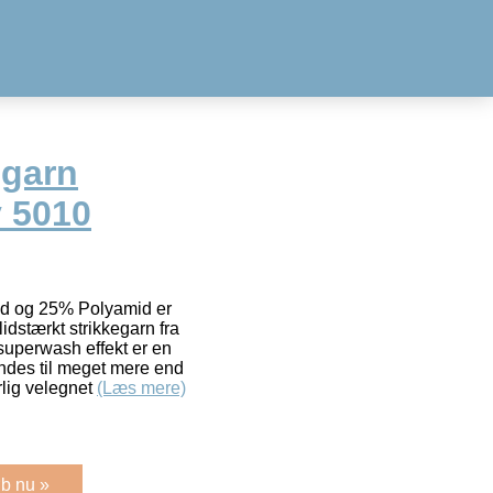
egarn
v 5010
d og 25% Polyamid er
idstærkt strikkegarn fra
superwash effekt er en
endes til meget mere end
rlig velegnet
(Læs mere)
b nu »