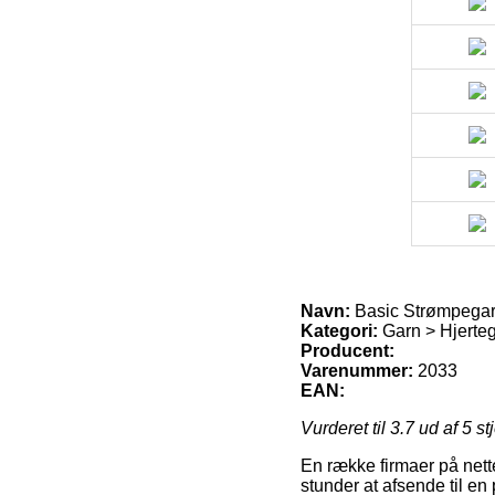
Navn:
Basic Strømpegarn
Kategori:
Garn > Hjerteg
Producent:
Varenummer:
2033
EAN:
Vurderet til
3.7
ud af 5 st
En række firmaer på nette
stunder at afsende til e