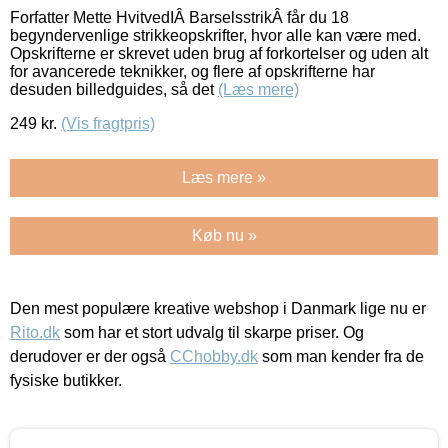
Forfatter Mette HvitvedIÂ BarselsstrikÂ får du 18
begyndervenlige strikkeopskrifter, hvor alle kan være med.
Opskrifterne er skrevet uden brug af forkortelser og uden alt
for avancerede teknikker, og flere af opskrifterne har
desuden billedguides, så det
(Læs mere)
249
kr.
(Vis fragtpris)
Læs mere »
Køb nu »
Den mest populære kreative webshop i Danmark lige nu er
Rito.dk
som har et stort udvalg til skarpe priser. Og
derudover er der også
CChobby.dk
som man kender fra de
fysiske butikker.