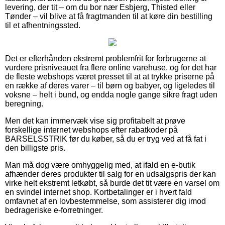
levering, der tit – om du bor nær Esbjerg, Thisted eller
Tønder – vil blive at få fragtmanden til at køre din bestilling
til et afhentningssted.
Det er efterhånden ekstremt problemfrit for forbrugerne at
vurdere prisniveauet fra flere online varehuse, og for det har
de fleste webshops været presset til at at trykke priserne på
en række af deres varer – til børn og babyer, og ligeledes til
voksne – helt i bund, og endda nogle gange sikre fragt uden
beregning.
Men det kan immervæk vise sig profitabelt at prøve
forskellige internet webshops efter rabatkoder på
BARSELSSTRIK før du køber, så du er tryg ved at få fat i
den billigste pris.
Man må dog være omhyggelig med, at ifald en e-butik
afhænder deres produkter til salg for en udsalgspris der kan
virke helt ekstremt letkøbt, så burde det tit være en varsel om
en svindel internet shop. Kortbetalinger er i hvert fald
omfavnet af en lovbestemmelse, som assisterer dig imod
bedrageriske e-forretninger.