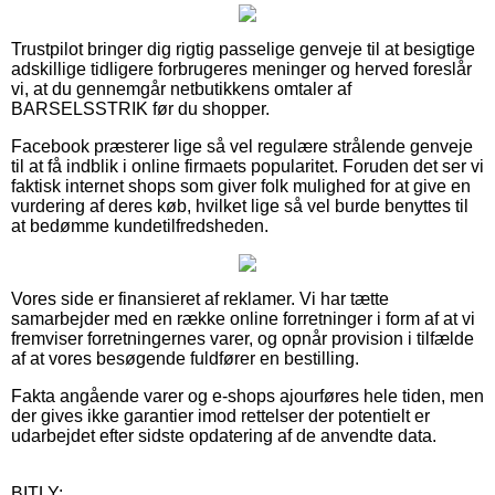
Trustpilot bringer dig rigtig passelige genveje til at besigtige
adskillige tidligere forbrugeres meninger og herved foreslår
vi, at du gennemgår netbutikkens omtaler af
BARSELSSTRIK før du shopper.
Facebook præsterer lige så vel regulære strålende genveje
til at få indblik i online firmaets popularitet. Foruden det ser vi
faktisk internet shops som giver folk mulighed for at give en
vurdering af deres køb, hvilket lige så vel burde benyttes til
at bedømme kundetilfredsheden.
Vores side er finansieret af reklamer. Vi har tætte
samarbejder med en række online forretninger i form af at vi
fremviser forretningernes varer, og opnår provision i tilfælde
af at vores besøgende fuldfører en bestilling.
Fakta angående varer og e-shops ajourføres hele tiden, men
der gives ikke garantier imod rettelser der potentielt er
udarbejdet efter sidste opdatering af de anvendte data.
BITLY: