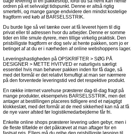
dage levering til en pakkeshop, fordi du så nemt kan hente
ordren på et selvvalgt tidspunkt. Denne er altså rigtig
smertefri, og mange gange endvidere den mindst kostelige
fragtform ved køb af BARSELSSTRIK.
Du burde lige så vel tænke over at få leveret hjem til dig
privat eller til adressen hvor du arbejder. Denne er somme
tider en lille smule dyrere, men tillige virkelig praktisk. Den
prisbilligste fragtform er dog selv at hente pakken, som jo er
betinget af at du er i nærheden af online webshoppens lager.
Leveringshastigheden på OPSKRIFTER > SØG PÅ
DESIGNER > METTE HVITVED er naturligvis særligt
essentiel hvis man behøver pakken inden for få dage, så
med det formål er det relativt fornuftigt at man ser nærmere
på den forventede leveringstid ved det respektive produkt.
En række internet varehuse præsterer dag-til-dag fragt på
mange produkter, eksempelvis BARSELSSTRIK, men det
antager at bestillingen placeres tidligere end et nøjagtigt
klokkeslæt, med det formål at de med sikkerhed kan nå at få
de nye varer afsted før logistikmedarbejderne får fri.
Enkelte online shops præsterer levering uden gebyr, men i
de fleste tilfælde er det påkrævet at man aftager for en
fastsat pris. Ellers må du gribe den prisbilligste løsning til