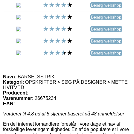
Besøg webshop
Besøg webshop
Besøg webshop
Besøg webshop
Besøg webshop
Navn:
BARSELSSTRIK
Kategori:
OPSKRIFTER > SØG PÅ DESIGNER > METTE
HVITVED
Producent:
Varenummer:
26675234
EAN:
Vurderet til
4.8
ud af 5 stjerner baseret på
48
anmeldelser
En del internet forhandlere foreslår i vore dage et hav af
forskellige leveringsmuligheder. En af de populære er i vore