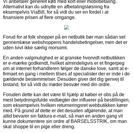
Vi anbefaler generelt køb med kort eller mobilbetaling.
Alternativt kan du udnytte en afbetalingsløsning fra
eksempelvis ViaBill, for så vidt du ser en fordel i at
finansiere prisen af flere omgange.
Forud for at folk shopper på en netbutik bør man sådan set
gennemlæse webshoppens handelsbetingelser, men det er
uden tvivl ikke særlig morsomt.
En anden valgmulighed er at granske hvorvidt netbutikken
er e-mærke godkendt, hvilket almindeligvis er et fingerpeg
om at internet forhandleren følger de danske love, samt at e-
firmaet en gang i mellem tilses af specialister der er inde i de
gældende bestemmelser. Desuden giver det dig genvej til
bistand, for så vidt du møder besvær med din ordre.
Foruden dette kan det være til hjælp at køber er obs på de
mest betydningsfulde vedtægter der influerer på bestillingen,
som eksempelvis hvilken returneringsret webbutikken kører
med. På grund af dette er det desuden afgørende, at man
altid bevarer sin faktura e-mail, så man en anden gang vil
kunne dokumentere sin ordre af BARSELSSTRIK, om man
skal shoppe til en pige eller dreng.