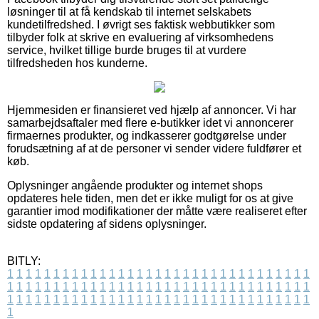
løsninger til at få kendskab til internet selskabets
kundetilfredshed. I øvrigt ses faktisk webbutikker som
tilbyder folk at skrive en evaluering af virksomhedens
service, hvilket tillige burde bruges til at vurdere
tilfredsheden hos kunderne.
Hjemmesiden er finansieret ved hjælp af annoncer. Vi har
samarbejdsaftaler med flere e-butikker idet vi annoncerer
firmaernes produkter, og indkasserer godtgørelse under
forudsætning af at de personer vi sender videre fuldfører et
køb.
Oplysninger angående produkter og internet shops
opdateres hele tiden, men det er ikke muligt for os at give
garantier imod modifikationer der måtte være realiseret efter
sidste opdatering af sidens oplysninger.
BITLY:
1
1
1
1
1
1
1
1
1
1
1
1
1
1
1
1
1
1
1
1
1
1
1
1
1
1
1
1
1
1
1
1
1
1
1
1
1
1
1
1
1
1
1
1
1
1
1
1
1
1
1
1
1
1
1
1
1
1
1
1
1
1
1
1
1
1
1
1
1
1
1
1
1
1
1
1
1
1
1
1
1
1
1
1
1
1
1
1
1
1
1
1
1
1
1
1
1
1
1
1