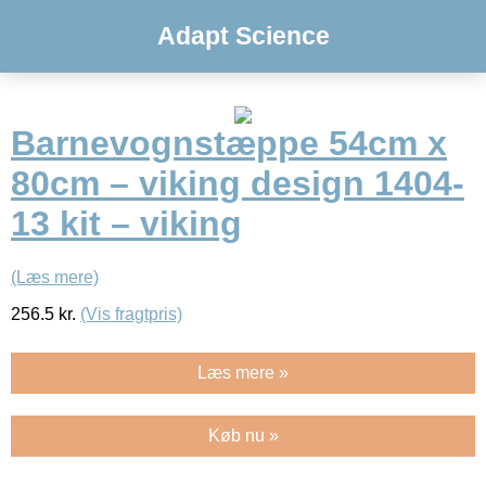
Adapt Science
Barnevognstæppe 54cm x
80cm – viking design 1404-
13 kit – viking
(Læs mere)
256.5
kr.
(Vis fragtpris)
Læs mere »
Køb nu »