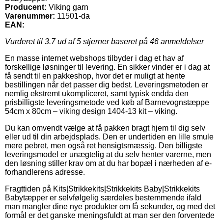
Producent:
Viking garn
Varenummer:
11501-da
EAN:
Vurderet til
3.7
ud af 5 stjerner baseret på
46
anmeldelser
En masse internet webshops tilbyder i dag et hav af
forskellige løsninger til levering. En sikker vinder er i dag at
få sendt til en pakkeshop, hvor det er muligt at hente
bestillingen når det passer dig bedst. Leveringsmetoden er
nemlig ekstremt ukompliceret, samt typisk endda den
prisbilligste leveringsmetode ved køb af Barnevognstæppe
54cm x 80cm – viking design 1404-13 kit – viking.
Du kan omvendt vælge at få pakken bragt hjem til dig selv
eller ud til din arbejdsplads. Den er undertiden en lille smule
mere pebret, men også ret hensigtsmæssig. Den billigste
leveringsmodel er unægtelig at du selv henter varerne, men
den løsning stiller krav om at du har bopæl i nærheden af e-
forhandlerens adresse.
Fragttiden på Kits|Strikkekits|Strikkekits Baby|Strikkekits
Babytæpper er selvfølgelig særdeles bestemmende ifald
man mangler dine nye produkter om få sekunder, og med det
formål er det ganske meningsfuldt at man ser den forventede