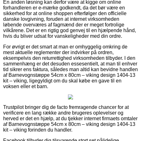
En anden løsning kan derfor være at kigge om online
forhandleren er e-mærke godkendt, da det bør være en
sikkerhed for at online shoppen efterfølger den officielle
danske lovgivning, foruden at internet virksomheden
løbende overværes af fagmænd der er meget fortrolige
vilkårene. Det er en rigtig god genvej til en hjælpende hånd,
hvis du bliver udsat for vanskeligheder med din ordre.
For øvrigt er det smart at man er omhyggelig omkring de
mest aktuelle reglementer der indvirker på ordren,
eksempelvis den returrettighed virksomheden tilbyder. I den
sammenhæng er det desuden essesentielt, at man til enhver
tid sikrer ens faktura, således man altid kan bevidne handlen
af Barnevognstæppe 54cm x 80cm – viking design 1404-13
kit – viking, ligegyldigt om du skal købe en gave til en
voksen eller et barn.
Trustpilot bringer dig de facto fremragende chancer for at
verificere en lang række andre brugeres oplevelser og
herved er det en hjælp, at du tjekker internet firmaets omtaler
af Barnevognstæppe 54cm x 80cm – viking design 1404-13
kit – viking forinden du handler.
Facebook tilbyder dig tilsvarende stort set pålidelige