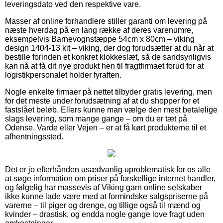
leveringsdato ved den respektive vare.
Masser af online forhandlere stiller garanti om levering på
næste hverdag på en lang række af deres varenumre,
eksempelvis Barnevognstæppe 54cm x 80cm – viking
design 1404-13 kit – viking, der dog forudsætter at du når at
bestille forinden et konkret klokkeslæt, så de sandsynligvis
kan nå at få dit nye produkt hen til fragtfirmaet forud for at
logistikpersonalet holder fyraften.
Nogle enkelte firmaer på nettet tilbyder gratis levering, men
for det meste under forudsætning af at du shopper for et
fastslået beløb. Ellers kunne man vælge den mest betalelige
slags levering, som mange gange – om du er tæt på
Odense, Varde eller Vejen – er at få kørt produkterne til et
afhentningssted.
Det er jo efterhånden usædvanlig uproblematisk for os alle
at søge information om priser på forskellige internet handler,
og følgelig har massevis af Viking garn online selskaber
ikke kunne lade være med at formindske salgspriserne på
varerne – til piger og drenge, og tillige også til mænd og
kvinder – drastisk, og endda nogle gange love fragt uden