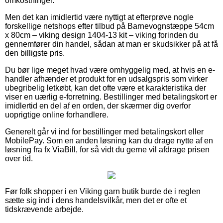
omkostninger.
Men det kan imidlertid være nyttigt at efterprøve nogle
forskellige netshops efter tilbud på Barnevognstæppe 54cm
x 80cm – viking design 1404-13 kit – viking forinden du
gennemfører din handel, sådan at man er skudsikker på at få
den billigste pris.
Du bør lige meget hvad være omhyggelig med, at hvis en e-
handler afhænder et produkt for en udsalgspris som virker
ubegribelig letkøbt, kan det ofte være et karakteristika der
viser en uærlig e-forretning. Bestillinger med betalingskort er
imidlertid en del af en orden, der skærmer dig overfor
uoprigtige online forhandlere.
Generelt går vi ind for bestillinger med betalingskort eller
MobilePay. Som en anden løsning kan du drage nytte af en
løsning fra fx ViaBill, for så vidt du gerne vil afdrage prisen
over tid.
Før folk shopper i en Viking garn butik burde de i reglen
sætte sig ind i dens handelsvilkår, men det er ofte et
tidskrævende arbejde.