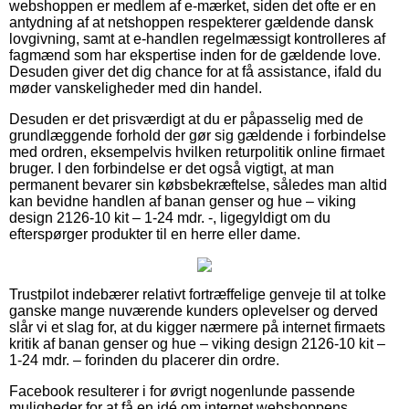
webshoppen er medlem af e-mærket, siden det ofte er en
antydning af at netshoppen respekterer gældende dansk
lovgivning, samt at e-handlen regelmæssigt kontrolleres af
fagmænd som har ekspertise inden for de gældende love.
Desuden giver det dig chance for at få assistance, ifald du
møder vanskeligheder med din handel.
Desuden er det prisværdigt at du er påpasselig med de
grundlæggende forhold der gør sig gældende i forbindelse
med ordren, eksempelvis hvilken returpolitik online firmaet
bruger. I den forbindelse er det også vigtigt, at man
permanent bevarer sin købsbekræftelse, således man altid
kan bevidne handlen af banan genser og hue – viking
design 2126-10 kit – 1-24 mdr. -, ligegyldigt om du
efterspørger produkter til en herre eller dame.
Trustpilot indebærer relativt fortræffelige genveje til at tolke
ganske mange nuværende kunders oplevelser og derved
slår vi et slag for, at du kigger nærmere på internet firmaets
kritik af banan genser og hue – viking design 2126-10 kit –
1-24 mdr. – forinden du placerer din ordre.
Facebook resulterer i for øvrigt nogenlunde passende
muligheder for at få en idé om internet webshoppens