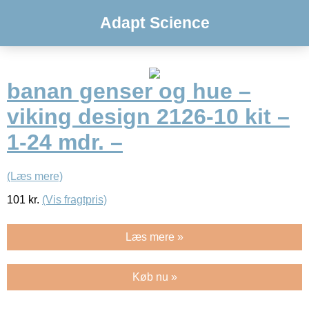
Adapt Science
banan genser og hue –
viking design 2126-10 kit –
1-24 mdr. –
(Læs mere)
101
kr.
(Vis fragtpris)
Læs mere »
Køb nu »