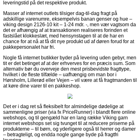
leveringstid på det respektive produkt.
Masser af internet outlets tilsiger dag-til-dag fragt på
adskillige varenumre, eksempelvis banan genser og hue –
viking design 2126-10 kit – 1-24 mdr. -, men vær vagtsom da
det er afhængig af at transaktionen realiseres forinden et
fastslået klokkeslæt, med hensynstagen til at de har en
chance for at nå at få dit nye produkt ud af døren forud for at
pakkepersonalet har fri.
Nogle få internet butikker byder på levering uden gebyr, men
tit er det betinget af at der erhverves for en præcis sum. Som
alternativ bør du overveje den mest prisbevidste fragttype,
hvilket i de fleste tilfælde – uafhængig om man bor i
Hørsholm, Lillerød eller Vejen – vil være at få fragtmanden til
at køre dine varer til en pakkeshop.
Det er i dag ret så fleksibelt for almindelige dødelige at
sammenligne priser (via fx PriceRunner) i blandt flere online
webshops, og til gengæld har en lang række Viking garn
internet webshops set sig tvunget til at reducere priserne på
produkterne – til børn, og yderligere også til herrer og damer
– betragteligt, og endda nogle gange byde på fragtfri