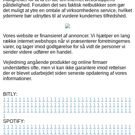
pålidelighed. Foruden det ses faktisk netbutikker som gør
det muligt at ytre en omtale af virksomhedens service, hvilket
ydermere bør udnyttes til at vurdere kundernes tilfredshed.
Vores website er finansieret af annoncer. Vi hjælper en lang
række internet webshops når vi præsenterer forretningernes
varer, og tager imod godtgørelse for så vidt de personer vi
sender videre udfører en handel.
Vejledning angående produkter og online firmaer
understøttes ofte, men vi kan ikke garantere imod rettelser
der er blevet udarbejdet siden seneste opdatering af vores
informationer.
BITLY:
1
1
1
1
1
1
1
1
1
1
1
1
1
1
1
1
1
1
1
1
1
1
1
1
1
1
1
1
1
1
1
1
1
1
1
1
1
1
1
1
1
1
1
1
1
1
1
1
1
1
1
1
1
1
1
1
1
1
1
1
1
1
1
1
1
1
1
1
1
1
1
1
1
1
1
1
1
1
1
1
1
1
1
1
1
1
1
1
1
1
1
1
1
1
1
1
1
1
1
1
SPOTIFY:
1
1
1
1
1
1
1
1
1
1
1
1
1
1
1
1
1
1
1
1
1
1
1
1
1
1
1
1
1
1
1
1
1
1
1
1
1
1
1
1
1
1
1
1
1
1
1
1
1
1
1
1
1
1
1
1
1
1
1
1
1
1
1
1
1
1