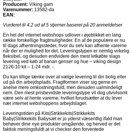
Producent:
Viking garn
Varenummer:
13582-da
EAN:
Vurderet til
4.2
ud af 5 stjerner baseret på
20
anmeldelser
En hel del internet webshops udlover i øjeblikket en lang
række forskellige fragtmuligheder. En af de populære er nu
til dags afhentningssteder, hvor du selv kan afhente varerne
når der er mulighed for det. Leveringstypen er nemlig virkelig
fleksibel, og desuden endvidere den mest letkøbte slags
levering ved køb af banan genser og hue – viking design
2126-10 kit – 1-24 mdr. -.
Du kan tillige tænke over at vælge levering til din bolig eller
ud på din arbejdsplads. Fragtformen viser sig gerne en
anelse mere omkostningsfuld, men desuden ualmindeligt
nem. Den mest prisbevidste leveringstype vil dog utvivlsomt
være selv at hente varerne, hvilket forudsætter at du lever
nær internet webshoppens arbejdslager.
Leveringstiden på Kits|Strikkekits|Strikkekits
Baby|Strikkekits Babysæt er jo yderst væsentlig ifald man
behøver dine nye produkter omgående, og herved er det
faktisk meningsfuldt at vi checker den forventede