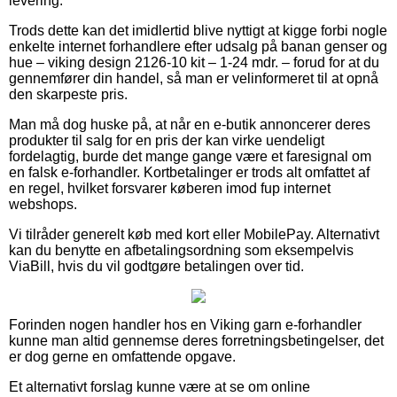
levering.
Trods dette kan det imidlertid blive nyttigt at kigge forbi nogle
enkelte internet forhandlere efter udsalg på banan genser og
hue – viking design 2126-10 kit – 1-24 mdr. – forud for at du
gennemfører din handel, så man er velinformeret til at opnå
den skarpeste pris.
Man må dog huske på, at når en e-butik annoncerer deres
produkter til salg for en pris der kan virke uendeligt
fordelagtig, burde det mange gange være et faresignal om
en falsk e-forhandler. Kortbetalinger er trods alt omfattet af
en regel, hvilket forsvarer køberen imod fup internet
webshops.
Vi tilråder generelt køb med kort eller MobilePay. Alternativt
kan du benytte en afbetalingsordning som eksempelvis
ViaBill, hvis du vil godtgøre betalingen over tid.
Forinden nogen handler hos en Viking garn e-forhandler
kunne man altid gennemse deres forretningsbetingelser, det
er dog gerne en omfattende opgave.
Et alternativt forslag kunne være at se om online