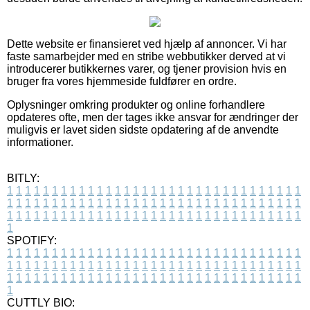
Dette website er finansieret ved hjælp af annoncer. Vi har
faste samarbejder med en stribe webbutikker derved at vi
introducerer butikkernes varer, og tjener provision hvis en
bruger fra vores hjemmeside fuldfører en ordre.
Oplysninger omkring produkter og online forhandlere
opdateres ofte, men der tages ikke ansvar for ændringer der
muligvis er lavet siden sidste opdatering af de anvendte
informationer.
BITLY:
1
1
1
1
1
1
1
1
1
1
1
1
1
1
1
1
1
1
1
1
1
1
1
1
1
1
1
1
1
1
1
1
1
1
1
1
1
1
1
1
1
1
1
1
1
1
1
1
1
1
1
1
1
1
1
1
1
1
1
1
1
1
1
1
1
1
1
1
1
1
1
1
1
1
1
1
1
1
1
1
1
1
1
1
1
1
1
1
1
1
1
1
1
1
1
1
1
1
1
1
SPOTIFY:
1
1
1
1
1
1
1
1
1
1
1
1
1
1
1
1
1
1
1
1
1
1
1
1
1
1
1
1
1
1
1
1
1
1
1
1
1
1
1
1
1
1
1
1
1
1
1
1
1
1
1
1
1
1
1
1
1
1
1
1
1
1
1
1
1
1
1
1
1
1
1
1
1
1
1
1
1
1
1
1
1
1
1
1
1
1
1
1
1
1
1
1
1
1
1
1
1
1
1
1
CUTTLY BIO: