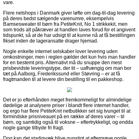
vare.
Flere netshops i Danmark giver løfte om dag-til-dag levering
på deres bedst sælgende varenumre, eksempelvis
Bamsesweater til børn fra PetiteKnit, No 1 strikkekit, men
som trods alt påkræver at handlen laves forud for et angivent
tidspunkt, så at de har udsigt til at kunne nå at få bestillingen
fikset inden de lageransatte drager hjemad.
Nogle enkelte internet selskaber lover levering uden
omkostninger, men i reglen gælder det kun hvis man handler
for en bestemt pris. Alternativt må du snuppe den mest
prisbevidste leveringstype, der tit – uafhængig om man bor
tæt på Aalborg, Frederikssund eller Støvring – er at få
fragtmanden til at levere din bestilling til en pakkeshop.
Det er jo efterhånden meget fremkommeligt for almindelige
dødelige at analysere priser i blandt flere internet handler,
og ergo har flere PetiteKnit netbutikker set sig tvunget til at
formindske prisniveauet på en række af deres varer – til
børn, og samtidig også til voksne – eftertrykkeligt, og endda
nogle gange tilbyde fri fragt.
Dog kan det stadigvæk blive gunstigt at efterprøve nogle