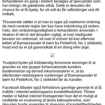
forhandleren en gang i mellem besøges af specialister som
har indsigt i de gældende vilkår. Dette er desuden din
chance for at få hjælp, for så vidt du får udfordringer ved dit
indkøb.
Tilsvarende støtter vi at man er oppe på mærkerne omkring
de mest centrale regler der kan have indvirkning på ordren,
f.eks. den ombytningsrettighed e-forhandleren anvender. I
relation til det er det desuden vigtigt, at man stadigvæk
bevarer sin ordremail, så man til enhver tid kan eftervise
købet af Bamsesweater til børn fra PetiteKnit, No 1 strikkekit,
hvad end du er på gaveindkøb til en dreng eller pige.
Trustpilot byder på fuldstændig fornemme løsninger til at
granske en stor gruppe forhenværende kunders
bedømmelser og derved rekommanderer vi, at du
efterforsker netshoppens vurderinger af Bamsesweater til
børn fra PetiteKnit, No 1 strikkekit før du handler.
Facebook tilbyder også forholdsvis gavnlige genveje til at få
indblik i internet webshoppens kundetilfredshed. Tilmed
møder vi faktisk internet foretagender hvor det er muligt at
nedfælde en evaluering af deres købsoplevelse, som
desuden burde anvendes til afvejning af kundetilfredsheden.