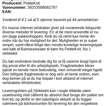
Producent:
PetiteKnit
Varenummer:
39253588082797
EAN:
Vurderet til
4.1
ud af 5 stjerner baseret på
44
anmeldelser
En masse internet selskaber giver på nuværende tidspunkt
diverse metoder til levering. En af de mest anvendte er nu
om dage pakkeshoppen, fordi du så nemt kan hente din
ordre når du har mulighed for det. Muligheden er jo super
simpel, samt oftest tillige den mindst kostelige leveringstype
ved køb af Bamsesweater til børn fra PetiteKnit, No 1
strikkekit.
Du bør endvidere beslutte dig for at få varerne bragt hjem til
dig privat eller til din arbejdsplads. Fragtmetoden bliver
typisk en kende mere bekostelig, men omvendt meget ligetil.
Den billigste fragtmetode er dog selv at hente ordren, som
dog beroer på at du har bopæl i kort afstand af internet
selskabets tilholdssted.
Leveringstiden på Strikkekit kan i nogle tilfælde være
usædvanlig vital såfremt du absolut skal bruge din pakke om
kort tid, og derfor er det naturligvis aktuelt at du kigger
nærmere på tidshorisonten for levering for den respektive