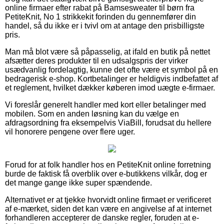
online firmaer efter rabat på Bamsesweater til børn fra
PetiteKnit, No 1 strikkekit forinden du gennemfører din
handel, så du ikke er i tvivl om at antage den prisbilligste
pris.
Man må blot være så påpasselig, at ifald en butik på nettet
afsætter deres produkter til en udsalgspris der virker
usædvanlig fordelagtig, kunne det ofte være et symbol på en
bedragerisk e-shop. Kortbetalinger er heldigvis indbefattet af
et reglement, hvilket dækker køberen imod uægte e-firmaer.
Vi foreslår generelt handler med kort eller betalinger med
mobilen. Som en anden løsning kan du vælge en
afdragsordning fra eksempelvis ViaBill, forudsat du hellere
vil honorere pengene over flere uger.
Forud for at folk handler hos en PetiteKnit online forretning
burde de faktisk få overblik over e-butikkens vilkår, dog er
det mange gange ikke super spændende.
Alternativet er at tjekke hvorvidt online firmaet er verificeret
af e-mærket, siden det kan være en angivelse af at internet
forhandleren accepterer de danske regler, foruden at e-