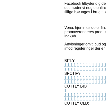
Facebook tilbyder dig de
det møder vi nogle onlin
tillige bør tages i brug ti
Vores hjemmeside er finan
promoverer deres produkt
indkøb.
Anvisninger om tilbud og
imod reguleringer der er
BITLY:
1
1
1
1
1
1
1
1
1
1
1
1
1
1
1
1
1
1
1
1
1
1
1
1
1
1
SPOTIFY:
1
1
1
1
1
1
1
1
1
1
1
1
1
1
1
1
1
1
1
1
1
1
1
1
1
1
CUTTLY BIO:
1
1
1
1
1
1
1
1
1
1
1
1
1
1
1
1
1
1
1
1
1
1
1
1
1
1
1
CUTTLY OLD: