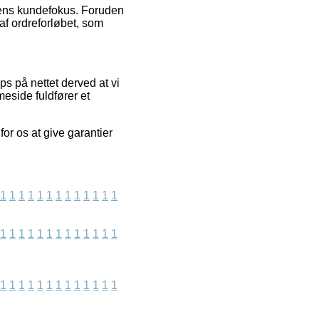
ngens kundefokus. Foruden
af ordreforløbet, som
ps på nettet derved at vi
eside fuldfører et
or os at give garantier
1
1
1
1
1
1
1
1
1
1
1
1
1
1
1
1
1
1
1
1
1
1
1
1
1
1
1
1
1
1
1
1
1
1
1
1
1
1
1