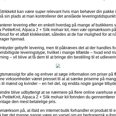
trikkekit kan være super relevant hvis man behøver din pakke ind
 på sin plads at man kontrollerer det anslåede leveringstidspunkt 
aranterer levering efter en enkelt hverdag på mange af butikken
a PetiteKnit, Alpaca 2 + Silk mohair kit, men vær opmærksom på
orud for et aftalt klokkeslæt, således at de har mulighed for at nå
rager hjemad.
embyder gebyrfri levering, men tit påkræves det at der handles fo
prisbilligste leveringstype, hvilket i mange tilfælde – hvad end 
ing – vil blive at få dem til at bringe din bestilling til et udlever
tsmæssigt for alle og enhver at søge information om priser på f
online virksomheder været presset til at at sænke priserne på mange
til mænd og kvinder – en hel del, og endda nogle gange tilbyde 
indre blive udbytterigt at se nærmere på flere online varehuse e
 PetiteKnit, Alpaca 2 + Silk mohair kit forinden du gennemfører
ntage den mest betalelige pris.
mærksom på, at ifald en internet butik forhandler et produkt til e
å bør det mange gange være en varsel om en bedragerisk e-for