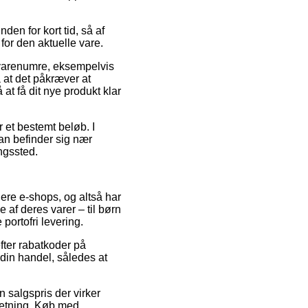
en for kort tid, så af
for den aktuelle vare.
s varenumre, eksempelvis
 at det påkræver at
 at få dit nye produkt klar
r et bestemt beløb. I
man befinder sig nær
ingssted.
lere e-shops, og altså har
 af deres varer – til børn
portofri levering.
fter rabatkoder på
 din handel, således at
n salgspris der virker
retning. Køb med