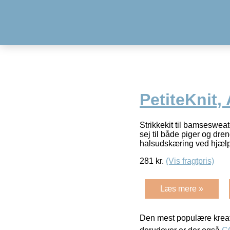
PetiteKnit,
Strikkekit til bamsesweat
sej til både piger og dr
halsudskæring ved hjæl
281
kr.
(Vis fragtpris)
Læs mere »
Den mest populære kreat