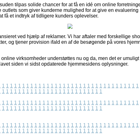
suden tilpas solide chancer for at få en idé om online forretni
e outlets som giver kunderne mulighed for at give en evaluering 
l at få et indtryk af tidligere kunders oplevelser.
sieret ved hjælp af reklamer. Vi har aftaler med forskellige sho
er, og tjener provision ifald en af de besøgende på vores hjemm
 online virksomheder understøttes nu og da, men det er umuligt f
 lavet siden vi sidst opdaterede hjemmesidens oplysninger.
1
1
1
1
1
1
1
1
1
1
1
1
1
1
1
1
1
1
1
1
1
1
1
1
1
1
1
1
1
1
1
1
1
1
1
1
1
1
1
1
1
1
1
1
1
1
1
1
1
1
1
1
1
1
1
1
1
1
1
1
1
1
1
1
1
1
1
1
1
1
1
1
1
1
1
1
1
1
1
1
1
1
1
1
1
1
1
1
1
1
1
1
1
1
1
1
1
1
1
1
1
1
1
1
1
1
1
1
1
1
1
1
1
1
1
1
1
1
1
1
1
1
1
1
1
1
1
1
1
1
1
1
1
1
1
1
1
1
1
1
1
1
1
1
1
1
1
1
1
1
1
1
1
1
1
1
1
1
1
1
1
1
1
1
1
1
1
1
1
1
1
1
1
1
1
1
1
1
1
1
1
1
1