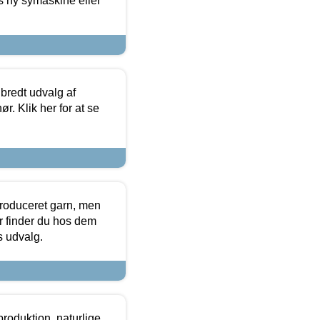
s ny symaskine eller
 bredt udvalg af
r. Klik her for at se
produceret garn, men
or finder du hos dem
es udvalg.
roduktion, naturlige