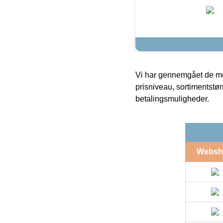
Vi har gennemgået de mes
prisniveau, sortimentstø
betalingsmuligheder.
Websh