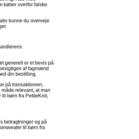
m køber overfor falske
nativ kunne du overveje
ger.
handlerens
t generelt er et bevis på
a besigtiges af fagmænd
d din bestilling.
se på transaktionen,
e måde relevant, at man
il børn fra PetiteKnit,
es betragtninger og på
esweater til børn fra