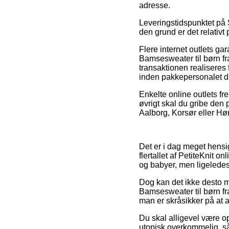
adresse.
Leveringstidspunktet på S
den grund er det relativt
Flere internet outlets g
Bamsesweater til børn fr
transaktionen realiseres f
inden pakkepersonalet d
Enkelte online outlets fr
øvrigt skal du gribe den 
Aalborg, Korsør eller Hørn
Det er i dag meget hensig
flertallet af PetiteKnit 
og babyer, men ligeledes 
Dog kan det ikke desto m
Bamsesweater til børn fra
man er skråsikker på at a
Du skal alligevel være op
utopisk overkommelig, s