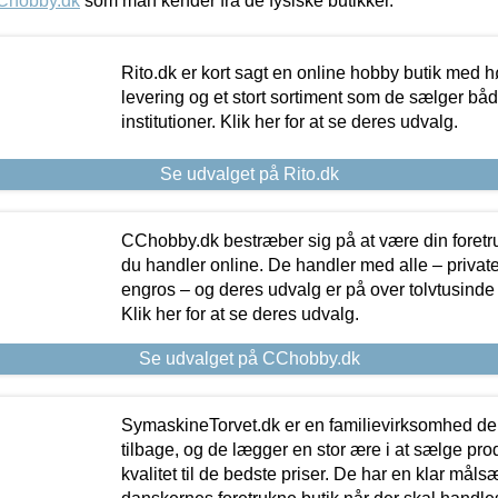
Chobby.dk
som man kender fra de fysiske butikker.
Rito.dk er kort sagt en online hobby butik med h
levering og et stort sortiment som de sælger både
institutioner. Klik her for at se deres udvalg.
Se udvalget på Rito.dk
CChobby.dk bestræber sig på at være din foretr
du handler online. De handler med alle – private,
engros – og deres udvalg er på over tolvtusinde 
Klik her for at se deres udvalg.
Se udvalget på CChobby.dk
SymaskineTorvet.dk er en familievirksomhed der
tilbage, og de lægger en stor ære i at sælge pro
kvalitet til de bedste priser. De har en klar mål