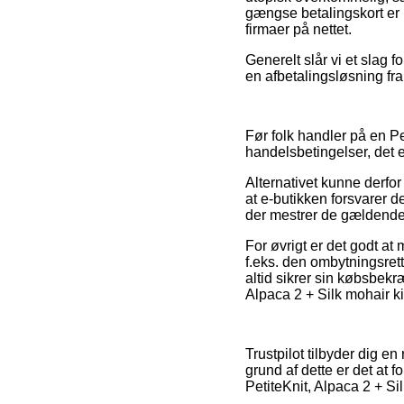
gængse betalingskort er i
firmaer på nettet.
Generelt slår vi et slag
en afbetalingsløsning fra
Før folk handler på en P
handelsbetingelser, det
Alternativet kunne derfor
at e-butikken forsvarer d
der mestrer de gældende l
For øvrigt er det godt at
f.eks. den ombytningsre
altid sikrer sin købsbekr
Alpaca 2 + Silk mohair k
Trustpilot tilbyder dig e
grund af dette er det at 
PetiteKnit, Alpaca 2 + Sil