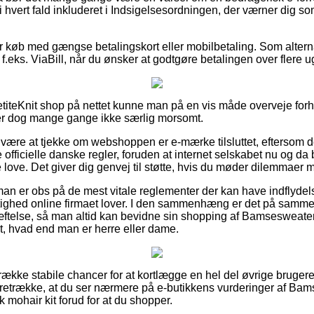
 hvert fald inkluderet i Indsigelsesordningen, der værner dig so
 for køb med gængse betalingskort eller mobilbetaling. Som alter
 f.eks. ViaBill, når du ønsker at godtgøre betalingen over flere u
etiteKnit shop på nettet kunne man på en vis måde overveje for
 er dog mange gange ikke særlig morsomt.
 være at tjekke om webshoppen er e-mærke tilsluttet, eftersom de
e officielle danske regler, foruden at internet selskabet nu og d
ove. Det giver dig genvej til støtte, hvis du møder dilemmaer me
 man er obs på de mest vitale reglementer der kan have indflydel
ttighed online firmaet lover. I den sammenhæng er det på samm
æftelse, så man altid kan bevidne sin shopping af Bamsesweater t
it, hvad end man er herre eller dame.
n række stabile chancer for at kortlægge en hel del øvrige bruger
foretrække, at du ser nærmere på e-butikkens vurderinger af Bams
k mohair kit forud for at du shopper.