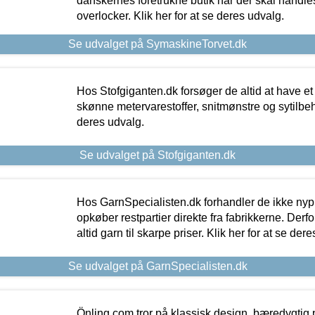
danskernes foretrukne butik når der skal handle
overlocker. Klik her for at se deres udvalg.
Se udvalget på SymaskineTorvet.dk
Hos Stofgiganten.dk forsøger de altid at have et
skønne metervarestoffer, snitmønstre og sytilbehø
deres udvalg.
Se udvalget på Stofgiganten.dk
Hos GarnSpecialisten.dk forhandler de ikke ny
opkøber restpartier direkte fra fabrikkerne. Derf
altid garn til skarpe priser. Klik her for at se der
Se udvalget på GarnSpecialisten.dk
Önling.com tror på klassisk design, bæredygtig p