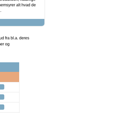
nemsyrer alt hvad de
.
 fra bl.a. deres
mer og