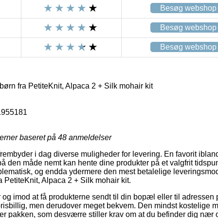
Besøg webshop
Besøg webshop
Besøg webshop
ørn fra PetiteKnit, Alpaca 2 + Silk mohair kit
1955181
jerner baseret på
48
anmeldelser
frembyder i dag diverse muligheder for levering. En favorit ibla
å den måde nemt kan hente dine produkter på et valgfrit tidspun
lematisk, og endda ydermere den mest betalelige leveringsmod
 PetiteKnit, Alpaca 2 + Silk mohair kit.
r og imod at få produkterne sendt til din bopæl eller til adressen
risbillig, men derudover meget bekvem. Den mindst kostelige mu
nter pakken, som desværre stiller krav om at du befinder dig næ