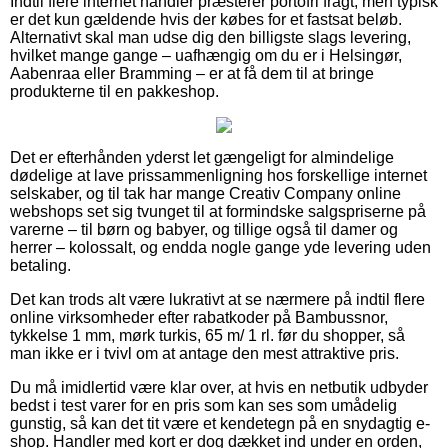
Indtil flere internet handler præsterer portofri fragt, men typisk
er det kun gældende hvis der købes for et fastsat beløb.
Alternativt skal man udse dig den billigste slags levering,
hvilket mange gange – uafhængig om du er i Helsingør,
Aabenraa eller Bramming – er at få dem til at bringe
produkterne til en pakkeshop.
Det er efterhånden yderst let gængeligt for almindelige
dødelige at lave prissammenligning hos forskellige internet
selskaber, og til tak har mange Creativ Company online
webshops set sig tvunget til at formindske salgspriserne på
varerne – til børn og babyer, og tillige også til damer og
herrer – kolossalt, og endda nogle gange yde levering uden
betaling.
Det kan trods alt være lukrativt at se nærmere på indtil flere
online virksomheder efter rabatkoder på Bambussnor,
tykkelse 1 mm, mørk turkis, 65 m/ 1 rl. før du shopper, så
man ikke er i tvivl om at antage den mest attraktive pris.
Du må imidlertid være klar over, at hvis en netbutik udbyder
bedst i test varer for en pris som kan ses som umådelig
gunstig, så kan det tit være et kendetegn på en snydagtig e-
shop. Handler med kort er dog dækket ind under en orden,