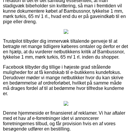
I relation til det er det samtidig essesentielt, at man
stadigvæk bibeholder sin kvittering, så man i fremtiden vil
kunne dokumentere købet af Bambussnor, tykkelse 1 mm,
mørk turkis, 65 m/ 1 rl., hvad end du er på gaveindkøb til en
pige eller dreng.
Trustpilot tilbyder dig immervæk tiltalende genveje til at
betragte ret mange tidligere køberes omtaler og derfor er det
en hjælp, at du vurderer netbutikkens kritik af Bambussnor,
tykkelse 1 mm, mørk turkis, 65 m/ 1 rl. inden du shopper.
Facebook tilbyder dig tillige i højeste grad strålende
muligheder for at få kendskab til e-butikkens kundefokus.
Derudover møder vi mange netbutikker hvor du kan skrive
en bedømmelse af ordreforløbet, hvilket på samme måde
må drages fordel af til at bedømme hvor tilfredse kunderne
er.
Denne hjemmeside er finansieret af reklamer. Vi har aftaler
med et hav af e-forretninger idet vi annoncerer
forretningernes tilbud, og får provision hvis en af vores
besøgende udfører en bestilling.