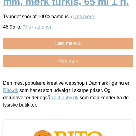
mm, mørk turkis, 65 m/ 1 rl.
Tvundet snor af 100% bambus.
(Læs mere)
48.95
kr.
(Vis fragtpris)
Læs mere »
Køb nu »
Den mest populære kreative webshop i Danmark lige nu er
Rito.dk
som har et stort udvalg til skarpe priser. Og
derudover er der også
CChobby.dk
som man kender fra de
fysiske butikker.