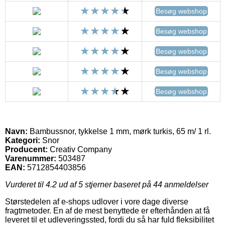
Besøg webshop
Besøg webshop
Besøg webshop
Besøg webshop
Besøg webshop
Navn:
Bambussnor, tykkelse 1 mm, mørk turkis, 65 m/ 1 rl.
Kategori:
Snor
Producent:
Creativ Company
Varenummer:
503487
EAN:
5712854403856
Vurderet til
4.2
ud af 5 stjerner baseret på
44
anmeldelser
Størstedelen af e-shops udlover i vore dage diverse
fragtmetoder. En af de mest benyttede er efterhånden at få
leveret til et udleveringssted, fordi du så har fuld fleksibilitet