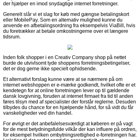
der hjælper en imod snydagtige internet forretninger.
Generelt slår vi et slag for køb med gængse betalingskort
eller MobilePay. Som en alternativ mulighed kunne du
anvende en afbetalingsordning fra eksempelvis ViaBill, hvis
du foretrækker at betale omkostningerne over et længere
tidsrum.
Inden folk shopper i en Creativ Company shop på nettet
burde de utvivlsomt tyde shoppens forretningsbetingelser,
det er dog gerne ikke specielt ophidsende.
Et alternativt forslag kunne være at se nærmere på om
internet webshoppen er e-mærke godkendt, hvilket ofte er et
kendetegn for at online forretningen lever op til gældende
dansk lovgivning, foruden at internet firmaet fra tid til anden
føres tilsyn med af specialister der forstår reglerne. Desuden
tilbydes du chance for en hjælpende hånd, for så vidt du får
vanskeligheder ved din handel.
For øvrigt er det anbefalelsesværdigt at køberen er på vagt
for de mest betydningsfulde vilkår der kan influere på ordren,
for eksempel hvilken ombytningsrettighed e-forretningen har.