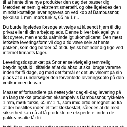
til at hente dine nye produkter den dag der passer dig.
Metoden er nemlig ekstremt smertefri, og ofte ligeledes den
mindst kostelige leveringsversion ved køb af Bambussnor,
tykkelse 1 mm, mørk turkis, 65 m/ 1 rl..
Du burde ligeledes forsøge at vælge at få sendt hjem til dig
privat eller til din arbejdsplads. Denne bliver beklageligvis
lidt dyrere, men endda ualmindeligt ukompliceret. Den mest
letkøbte leveringsform vil dog altid være selv at hente
pakken, som dog beroer på at du fysisk befinder dig lige ved
internet firmaets lager.
Leveringstidspunktet på Snor er selvfølgelig temmelig
betydningsfuld i tilfælde af at du absolut skal bruge varerne
inden for få dage, og med det formål er det utvivlsomt på sin
plads at du undersøger den forventede leveringsdato på den
vedkommende vare.
Masser af forhandlere på nettet yder dag-til-dag levering på
en lang række produkter, eksempelvis Bambussnor, tykkelse
1 mm, mørk turkis, 65 m/ 1 rl., som imidlertid er regnet ud fra
at der bestilles inden et fast klokkeslæt, således at de med
sikkerhed kan nå at få produkterne ekspederet inden de
pakkeansatte får fri.