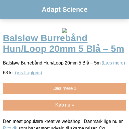
Adapt Science
Balsløw Burrebånd
Hun/Loop 20mm 5 Blå – 5m
Balsløw Burrebånd Hun/Loop 20mm 5 Blå – 5m
(Læs mere)
63
kr.
(Vis fragtpris)
Læs mere »
Køb nu »
Den mest populære kreative webshop i Danmark lige nu er
Rito.dk
som har et stort udvalg til skarpe priser. Og