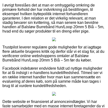
I øvrigt foreslåes det at man er omhyggelig omkring de
primære forhold der har indvirkning på bestillingen, til
eksempel hvilken byttepolitik internet forhandleren
garanterer. I den relation er det virkelig relevant, at man
stadig bevarer sin kvittering, så man senere kan bevidne
handlen af Balsløw Burrebånd Hun/Loop 20mm 5 Blå – 5m,
hvad end du søger produkter til en dreng eller pige.
Trustpilot leverer regulære gode muligheder for at iagttage
flere aktuelle brugeres kritik og derfor slår vi et slag for, at du
verificerer online webshoppens omtaler af Balsløw
Burrebånd Hun/Loop 20mm 5 Blå – 5m før du køber.
Facebook indebærer endvidere fuldt ud nyttige muligheder
for at få indsigt i e-handlens kundetilfredshed. Tilmed ser vi
en række internet handler hvor man kan sammensætte en
evaluering af deres køb, som på samme måde kan tages i
brug til at vurdere kundetilfredsheden.
Dette website er finansieret af annonceindtægter. Vi har
faste samarbejder med en masse internet foretagender da vi