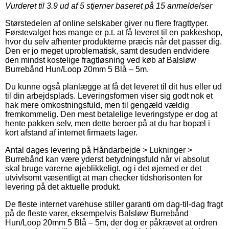
Vurderet til
3.9
ud af 5 stjerner baseret på
15
anmeldelser
Størstedelen af online selskaber giver nu flere fragttyper.
Førstevalget hos mange er p.t. at få leveret til en pakkeshop,
hvor du selv afhenter produkterne præcis når det passer dig.
Den er jo meget uproblematisk, samt desuden endvidere
den mindst kostelige fragtløsning ved køb af Balsløw
Burrebånd Hun/Loop 20mm 5 Blå – 5m.
Du kunne også planlægge at få det leveret til dit hus eller ud
til din arbejdsplads. Leveringsformen viser sig godt nok et
hak mere omkostningsfuld, men til gengæld vældig
fremkommelig. Den mest betalelige leveringstype er dog at
hente pakken selv, men dette beroer på at du har bopæl i
kort afstand af internet firmaets lager.
Antal dages levering på Håndarbejde > Lukninger >
Burrebånd kan være yderst betydningsfuld når vi absolut
skal bruge varerne øjeblikkeligt, og i det øjemed er det
utvivlsomt væsentligt at man checker tidshorisonten for
levering på det aktuelle produkt.
De fleste internet varehuse stiller garanti om dag-til-dag fragt
på de fleste varer, eksempelvis Balsløw Burrebånd
Hun/Loop 20mm 5 Blå – 5m, der dog er påkrævet at ordren