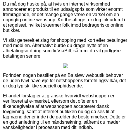
Du må dog huske på, at hvis en internet virksomhed
annoncerer et produkt til en udsalgspris som virker enormt
fremragende, er det mange gange være en varsel om en
uoprigtig online webshop. Kortbetalinger er dog inkluderet i
et regelsæt, hvilket skærmer folk imod bedrageriske online
butikker.
Vi slår generelt et slag for shopping med kort eller betalinger
med mobilen. Alternativt burde du drage nytte af en
afbetalingsordning som fx ViaBill, såfremt du vil godtgøre
betalingen senere.
Forinden nogen bestiller på en Balsløw webbutik behøver
de uden tvivl have øje for netshoppens forretningsvilkår, det
er dog typisk ikke specielt ophidsende.
Et andet forslag er at granske hvorvidt webshoppen er
verificeret af e-mærket, eftersom det ofte er en
tilkendegivelse af at webshoppen accepterer dansk
lovgivning, samt at internet butikken nu og da ses til af
fagmænd der er inde i de gældende bestemmelser. Dette er
en god anledning til en håndsrækning, såfremt du møder
vanskeligheder i processen med dit indkøb.