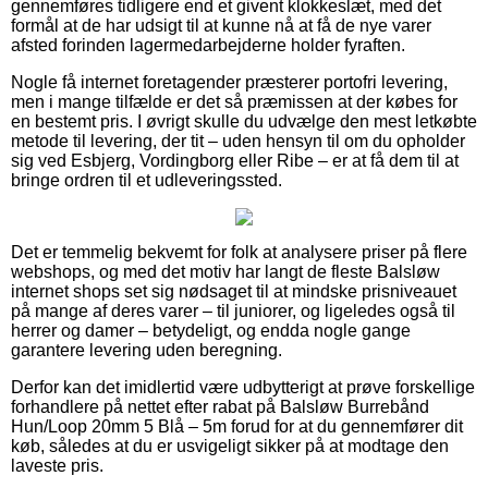
gennemføres tidligere end et givent klokkeslæt, med det
formål at de har udsigt til at kunne nå at få de nye varer
afsted forinden lagermedarbejderne holder fyraften.
Nogle få internet foretagender præsterer portofri levering,
men i mange tilfælde er det så præmissen at der købes for
en bestemt pris. I øvrigt skulle du udvælge den mest letkøbte
metode til levering, der tit – uden hensyn til om du opholder
sig ved Esbjerg, Vordingborg eller Ribe – er at få dem til at
bringe ordren til et udleveringssted.
Det er temmelig bekvemt for folk at analysere priser på flere
webshops, og med det motiv har langt de fleste Balsløw
internet shops set sig nødsaget til at mindske prisniveauet
på mange af deres varer – til juniorer, og ligeledes også til
herrer og damer – betydeligt, og endda nogle gange
garantere levering uden beregning.
Derfor kan det imidlertid være udbytterigt at prøve forskellige
forhandlere på nettet efter rabat på Balsløw Burrebånd
Hun/Loop 20mm 5 Blå – 5m forud for at du gennemfører dit
køb, således at du er usvigeligt sikker på at modtage den
laveste pris.