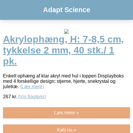
Adapt Science
Akrylophæng, H: 7-8,5 cm,
tykkelse 2 mm, 40 stk./ 1
pk.
Enkelt ophæng af klar akryl med hul i toppen Displayboks
med 4 forskellige design: stjerne, hjerte, snekrystal og
juletræ.
(Læs mere)
267
kr.
(Vis fragtpris)
Læs mere »
Køb nu »