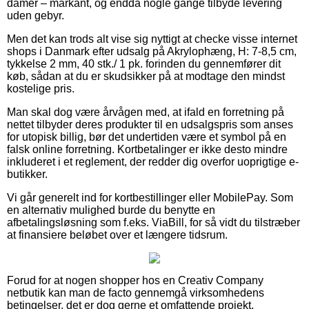
damer – markant, og endda nogle gange tilbyde levering
uden gebyr.
Men det kan trods alt vise sig nyttigt at checke visse internet
shops i Danmark efter udsalg på Akrylophæng, H: 7-8,5 cm,
tykkelse 2 mm, 40 stk./ 1 pk. forinden du gennemfører dit
køb, sådan at du er skudsikker på at modtage den mindst
kostelige pris.
Man skal dog være årvågen med, at ifald en forretning på
nettet tilbyder deres produkter til en udsalgspris som anses
for utopisk billig, bør det undertiden være et symbol på en
falsk online forretning. Kortbetalinger er ikke desto mindre
inkluderet i et reglement, der redder dig overfor uoprigtige e-
butikker.
Vi går generelt ind for kortbestillinger eller MobilePay. Som
en alternativ mulighed burde du benytte en
afbetalingsløsning som f.eks. ViaBill, for så vidt du tilstræber
at finansiere beløbet over et længere tidsrum.
Forud for at nogen shopper hos en Creativ Company
netbutik kan man de facto gennemgå virksomhedens
betingelser, det er dog gerne et omfattende projekt.