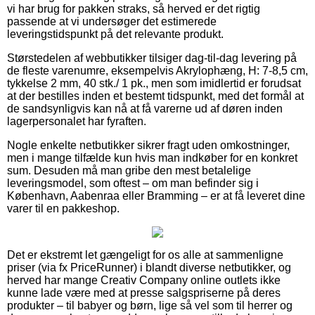
vi har brug for pakken straks, så herved er det rigtig
passende at vi undersøger det estimerede
leveringstidspunkt på det relevante produkt.
Størstedelen af webbutikker tilsiger dag-til-dag levering på
de fleste varenumre, eksempelvis Akrylophæng, H: 7-8,5 cm,
tykkelse 2 mm, 40 stk./ 1 pk., men som imidlertid er forudsat
at der bestilles inden et bestemt tidspunkt, med det formål at
de sandsynligvis kan nå at få varerne ud af døren inden
lagerpersonalet har fyraften.
Nogle enkelte netbutikker sikrer fragt uden omkostninger,
men i mange tilfælde kun hvis man indkøber for en konkret
sum. Desuden må man gribe den mest betalelige
leveringsmodel, som oftest – om man befinder sig i
København, Aabenraa eller Bramming – er at få leveret dine
varer til en pakkeshop.
Det er ekstremt let gængeligt for os alle at sammenligne
priser (via fx PriceRunner) i blandt diverse netbutikker, og
herved har mange Creativ Company online outlets ikke
kunne lade være med at presse salgspriserne på deres
produkter – til babyer og børn, lige så vel som til herrer og