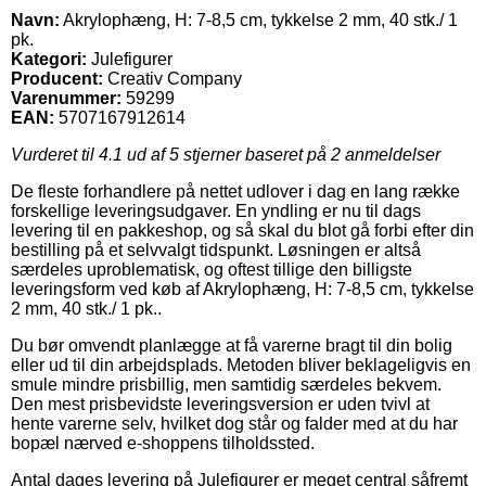
Navn:
Akrylophæng, H: 7-8,5 cm, tykkelse 2 mm, 40 stk./ 1
pk.
Kategori:
Julefigurer
Producent:
Creativ Company
Varenummer:
59299
EAN:
5707167912614
Vurderet til
4.1
ud af 5 stjerner baseret på
2
anmeldelser
De fleste forhandlere på nettet udlover i dag en lang række
forskellige leveringsudgaver. En yndling er nu til dags
levering til en pakkeshop, og så skal du blot gå forbi efter din
bestilling på et selvvalgt tidspunkt. Løsningen er altså
særdeles uproblematisk, og oftest tillige den billigste
leveringsform ved køb af Akrylophæng, H: 7-8,5 cm, tykkelse
2 mm, 40 stk./ 1 pk..
Du bør omvendt planlægge at få varerne bragt til din bolig
eller ud til din arbejdsplads. Metoden bliver beklageligvis en
smule mindre prisbillig, men samtidig særdeles bekvem.
Den mest prisbevidste leveringsversion er uden tvivl at
hente varerne selv, hvilket dog står og falder med at du har
bopæl nærved e-shoppens tilholdssted.
Antal dages levering på Julefigurer er meget central såfremt