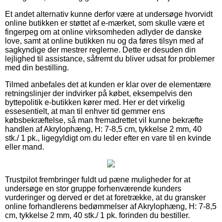
Et andet alternativ kunne derfor være at undersøge hvorvidt
online butikken er støttet af e-mærket, som skulle være et
fingerpeg om at online virksomheden adlyder de danske
love, samt at online butikken nu og da føres tilsyn med af
sagkyndige der mestrer reglerne. Dette er desuden din
lejlighed til assistance, såfremt du bliver udsat for problemer
med din bestilling.
Tilmed anbefales det at kunden er klar over de elementære
retningslinjer der indvirker på købet, eksempelvis den
byttepolitik e-butikken kører med. Her er det virkelig
essesentielt, at man til enhver tid gemmer ens
købsbekræftelse, så man fremadrettet vil kunne bekræfte
handlen af Akrylophæng, H: 7-8,5 cm, tykkelse 2 mm, 40
stk./ 1 pk., ligegyldigt om du leder efter en vare til en kvinde
eller mand.
Trustpilot frembringer fuldt ud pæne muligheder for at
undersøge en stor gruppe forhenværende kunders
vurderinger og derved er det at foretrække, at du gransker
online forhandlerens bedømmelser af Akrylophæng, H: 7-8,5
cm, tykkelse 2 mm, 40 stk./ 1 pk. forinden du bestiller.