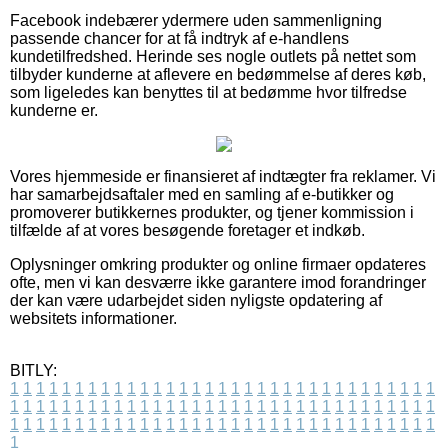
Facebook indebærer ydermere uden sammenligning
passende chancer for at få indtryk af e-handlens
kundetilfredshed. Herinde ses nogle outlets på nettet som
tilbyder kunderne at aflevere en bedømmelse af deres køb,
som ligeledes kan benyttes til at bedømme hvor tilfredse
kunderne er.
Vores hjemmeside er finansieret af indtægter fra reklamer. Vi
har samarbejdsaftaler med en samling af e-butikker og
promoverer butikkernes produkter, og tjener kommission i
tilfælde af at vores besøgende foretager et indkøb.
Oplysninger omkring produkter og online firmaer opdateres
ofte, men vi kan desværre ikke garantere imod forandringer
der kan være udarbejdet siden nyligste opdatering af
websitets informationer.
BITLY:
1
1
1
1
1
1
1
1
1
1
1
1
1
1
1
1
1
1
1
1
1
1
1
1
1
1
1
1
1
1
1
1
1
1
1
1
1
1
1
1
1
1
1
1
1
1
1
1
1
1
1
1
1
1
1
1
1
1
1
1
1
1
1
1
1
1
1
1
1
1
1
1
1
1
1
1
1
1
1
1
1
1
1
1
1
1
1
1
1
1
1
1
1
1
1
1
1
1
1
1