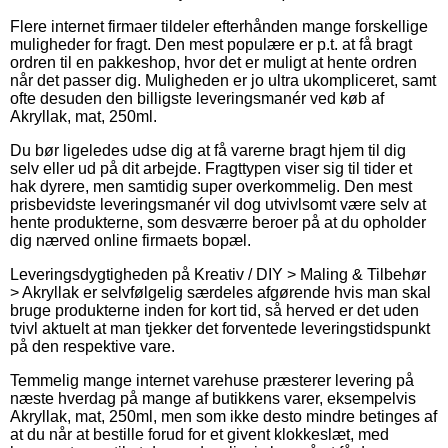
Flere internet firmaer tildeler efterhånden mange forskellige
muligheder for fragt. Den mest populære er p.t. at få bragt
ordren til en pakkeshop, hvor det er muligt at hente ordren
når det passer dig. Muligheden er jo ultra ukompliceret, samt
ofte desuden den billigste leveringsmanér ved køb af
Akryllak, mat, 250ml.
Du bør ligeledes udse dig at få varerne bragt hjem til dig
selv eller ud på dit arbejde. Fragttypen viser sig til tider et
hak dyrere, men samtidig super overkommelig. Den mest
prisbevidste leveringsmanér vil dog utvivlsomt være selv at
hente produkterne, som desværre beroer på at du opholder
dig nærved online firmaets bopæl.
Leveringsdygtigheden på Kreativ / DIY > Maling & Tilbehør
> Akryllak er selvfølgelig særdeles afgørende hvis man skal
bruge produkterne inden for kort tid, så herved er det uden
tvivl aktuelt at man tjekker det forventede leveringstidspunkt
på den respektive vare.
Temmelig mange internet varehuse præsterer levering på
næste hverdag på mange af butikkens varer, eksempelvis
Akryllak, mat, 250ml, men som ikke desto mindre betinges af
at du når at bestille forud for et givent klokkeslæt, med