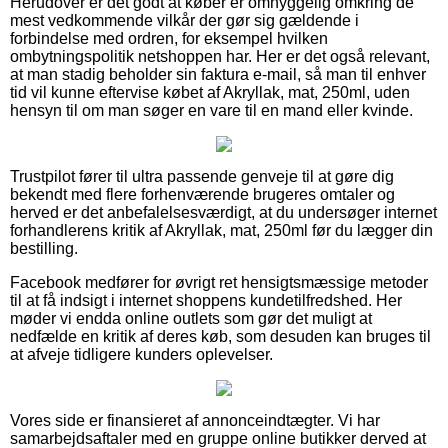
Herudover er det godt at køber er omhyggelig omkring de
mest vedkommende vilkår der gør sig gældende i
forbindelse med ordren, for eksempel hvilken
ombytningspolitik netshoppen har. Her er det også relevant,
at man stadig beholder sin faktura e-mail, så man til enhver
tid vil kunne eftervise købet af Akryllak, mat, 250ml, uden
hensyn til om man søger en vare til en mand eller kvinde.
Trustpilot fører til ultra passende genveje til at gøre dig
bekendt med flere forhenværende brugeres omtaler og
herved er det anbefalelsesværdigt, at du undersøger internet
forhandlerens kritik af Akryllak, mat, 250ml før du lægger din
bestilling.
Facebook medfører for øvrigt ret hensigtsmæssige metoder
til at få indsigt i internet shoppens kundetilfredshed. Her
møder vi endda online outlets som gør det muligt at
nedfælde en kritik af deres køb, som desuden kan bruges til
at afveje tidligere kunders oplevelser.
Vores side er finansieret af annonceindtægter. Vi har
samarbejdsaftaler med en gruppe online butikker derved at