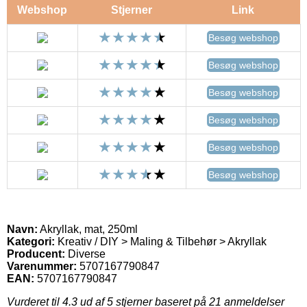
Webshop
Stjerner
Link
Besøg webshop
Besøg webshop
Besøg webshop
Besøg webshop
Besøg webshop
Besøg webshop
Navn:
Akryllak, mat, 250ml
Kategori:
Kreativ / DIY > Maling & Tilbehør > Akryllak
Producent:
Diverse
Varenummer:
5707167790847
EAN:
5707167790847
Vurderet til
4.3
ud af 5 stjerner baseret på
21
anmeldelser