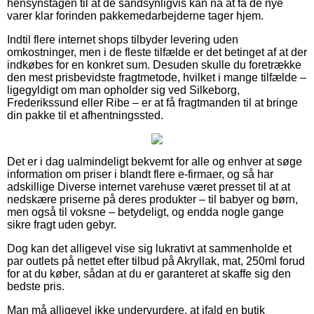
hensynstagen til at de sandsynligvis kan nå at få de nye
varer klar forinden pakkemedarbejderne tager hjem.
Indtil flere internet shops tilbyder levering uden
omkostninger, men i de fleste tilfælde er det betinget af at der
indkøbes for en konkret sum. Desuden skulle du foretrække
den mest prisbevidste fragtmetode, hvilket i mange tilfælde –
ligegyldigt om man opholder sig ved Silkeborg,
Frederikssund eller Ribe – er at få fragtmanden til at bringe
din pakke til et afhentningssted.
Det er i dag ualmindeligt bekvemt for alle og enhver at søge
information om priser i blandt flere e-firmaer, og så har
adskillige Diverse internet varehuse været presset til at at
nedskære priserne på deres produkter – til babyer og børn,
men også til voksne – betydeligt, og endda nogle gange
sikre fragt uden gebyr.
Dog kan det alligevel vise sig lukrativt at sammenholde et
par outlets på nettet efter tilbud på Akryllak, mat, 250ml forud
for at du køber, sådan at du er garanteret at skaffe sig den
bedste pris.
Man må alligevel ikke undervurdere, at ifald en butik