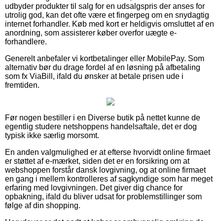
udbyder produkter til salg for en udsalgspris der anses for
utrolig god, kan det ofte være et fingerpeg om en snydagtig
internet forhandler. Køb med kort er heldigvis omsluttet af en
anordning, som assisterer køber overfor uægte e-
forhandlere.
Generelt anbefaler vi kortbetalinger eller MobilePay. Som
alternativ bør du drage fordel af en løsning på afbetaling
som fx ViaBill, ifald du ønsker at betale prisen ude i
fremtiden.
Før nogen bestiller i en Diverse butik på nettet kunne de
egentlig studere netshoppens handelsaftale, det er dog
typisk ikke særlig morsomt.
En anden valgmulighed er at efterse hvorvidt online firmaet
er støttet af e-mærket, siden det er en forsikring om at
webshoppen forstår dansk lovgivning, og at online firmaet
en gang i mellem kontrolleres af sagkyndige som har meget
erfaring med lovgivningen. Det giver dig chance for
opbakning, ifald du bliver udsat for problemstillinger som
følge af din shopping.