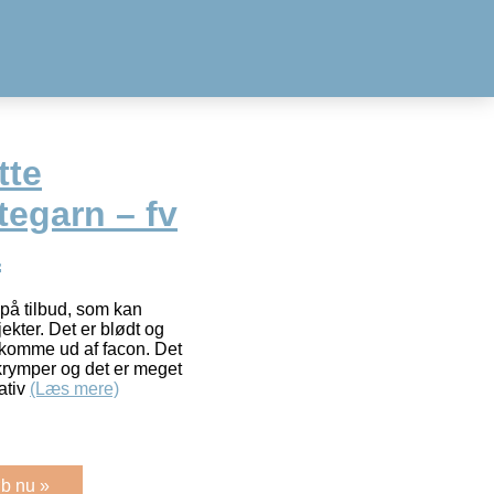
tte
tegarn – fv
å
 på tilbud, som kan
ekter. Det er blødt og
 komme ud af facon. Det
 krymper og det er meget
nativ
(Læs mere)
b nu »