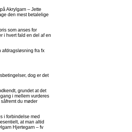
på Akrylgarn – Jette
tage den mest betalelige
pris som anses for
i hvert fald en del af en
n afdragsløsning fra fx
betingelser, dog er det
kendt, grundet at det
en gang i mellem vurderes
t, såfremt du møder
es i forbindelse med
sentielt, at man altid
ylgarn Hjertegarn – fv