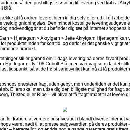
esuden også den prisbilligste løsning til levering ved køb af Akry
t Blå.
kke at få ordren leveret hjem til dig selv eller ud til dit arbejde
e vældig gnidningsløs. Den mindst kostelige leveringsudgave er
t dog nødvendiggør at du befinder dig tæt på internet shoppens l
arn > Hjertegarn > Akrylgarn > Jette Akrylgarn Hjertegarn kan vi
for produktet inden for kort tid, og derfor er det ganske vigtigt a
kommende produkt.
etninger stiller garanti om 1 dags levering på deres favorit pro
rn Hjertegarn – fv 108 Cobolt Blå, men vær vagtsom da det still
fast tidspunkt, så at de højst sandsynligt kan nå at få produkter
webshops præsterer fragt uden gebyr, men undertiden er det ku
t beløb. Ellers skal man udse dig den billigste mulighed for frag
g, Thisted eller Ribe – vil blive at få fragtfirmaet til at levere di
rt for købere at vurdere prisniveauet i blandt diverse internet 
hops været nødt til at presse salgsværdien på deres produkter –
der – betragteligt, og endda nogle gange garantere gratis fragt.