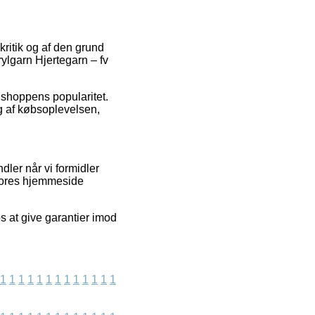
kritik og af den grund
ylgarn Hjertegarn – fv
 shoppens popularitet.
ng af købsoplevelsen,
dler når vi formidler
 vores hjemmeside
s at give garantier imod
1
1
1
1
1
1
1
1
1
1
1
1
1