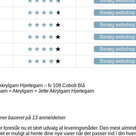
Besøg webshop
Besøg webshop
Besøg webshop
Besøg webshop
Besøg webshop
Besøg webshop
Akrylgarn Hjertegarn – fv 108 Cobolt Blå
arn > Akrylgarn > Jette Akrylgarn Hjertegarn
rner baseret på
13
anmeldelser
er foreslår nu et stort udvalg af leveringsmåder. Den mest almin
et er muligt at hente dine nye varer når det passer ind i din hve