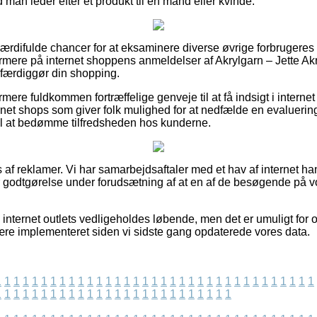
man leder efter et produkt til en mand eller kvinde.
d værdifulde chancer for at eksaminere diverse øvrige forbrugeres 
ærmere på internet shoppens anmeldelser af Akrylgarn – Jette Akr
 færdiggør din shopping.
re fuldkommen fortræffelige genveje til at få indsigt i internet
ernet shops som giver folk mulighed for at nedfælde en evalueri
il at bedømme tilfredsheden hos kunderne.
 af reklamer. Vi har samarbejdsaftaler med et hav af internet han
er godtgørelse under forudsætning af at en af de besøgende på
internet outlets vedligeholdes løbende, men det er umuligt for o
ære implementeret siden vi sidste gang opdaterede vores data.
1
1
1
1
1
1
1
1
1
1
1
1
1
1
1
1
1
1
1
1
1
1
1
1
1
1
1
1
1
1
1
1
1
1
1
1
1
1
1
1
1
1
1
1
1
1
1
1
1
1
1
1
1
1
1
1
1
1
1
1
1