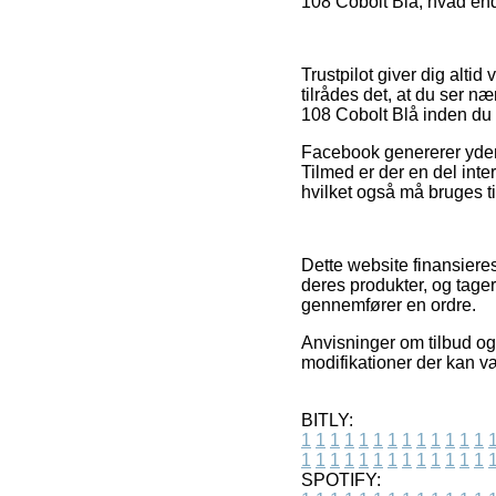
108 Cobolt Blå, hvad end 
Trustpilot giver dig alti
tilrådes det, at du ser n
108 Cobolt Blå inden du
Facebook genererer yderme
Tilmed er der en del int
hvilket også må bruges t
Dette website finansieres
deres produkter, og tag
gennemfører en ordre.
Anvisninger om tilbud og 
modifikationer der kan v
BITLY:
1
1
1
1
1
1
1
1
1
1
1
1
1
1
1
1
1
1
1
1
1
1
1
1
1
1
SPOTIFY: