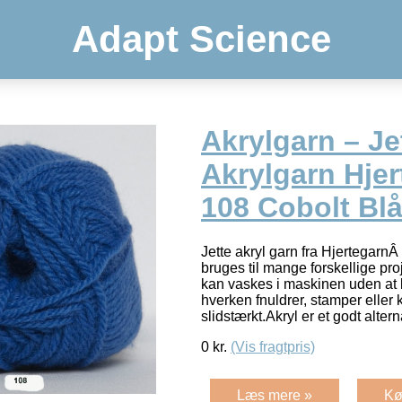
Adapt Science
Akrylgarn – Je
Akrylgarn Hjer
108 Cobolt Bl
Jette akryl garn fra HjertegarnÂ
bruges til mange forskellige proj
kan vaskes i maskinen uden at
hverken fnuldrer, stamper eller
slidstærkt.Akryl er et godt alter
0
kr.
(Vis fragtpris)
Læs mere »
Kø