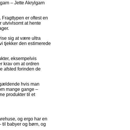
lgarn – Jette Akrylgarn
. Fragttypen er oftest en
 utvivlsomt at hente
ager.
se sig at være ultra
t vi tjekker den estimerede
dukter, eksempelvis
er krav om at ordren
ne afsted forinden de
n gældende hvis man
t, som mange gange –
ne produkter til et
varehuse, og ergo har en
 til babyer og børn, og