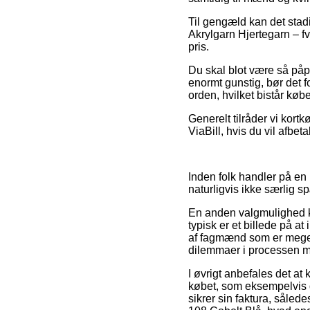
Til gengæld kan det stad
Akrylgarn Hjertegarn – f
pris.
Du skal blot være så påp
enormt gunstig, bør det f
orden, hvilket bistår købe
Generelt tilråder vi kort
ViaBill, hvis du vil afbet
Inden folk handler på en
naturligvis ikke særlig 
En anden valgmulighed k
typisk er et billede på a
af fagmænd som er meget f
dilemmaer i processen me
I øvrigt anbefales det a
købet, som eksempelvis de
sikrer sin faktura, sålede