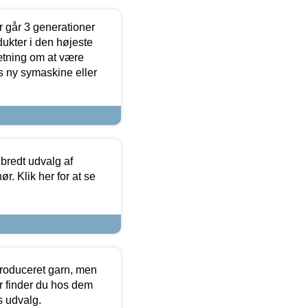
 går 3 generationer
dukter i den højeste
sætning om at være
s ny symaskine eller
 bredt udvalg af
r. Klik her for at se
produceret garn, men
or finder du hos dem
es udvalg.