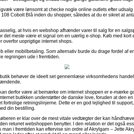
igvæk være lønsomt at checke nogle online outlets efter udsalg 
v 108 Cobolt Blå inden du shopper, således at du er sikret at an
asselig, at hvis en webshop afhænder varer til salg for en salgs
or det meste være et signal om en uærlig e-shop. Køb med kort er 
r overfor uoprigtige internet shops.
køb eller mobilbetaling. Som alternativ burde du drage fordel af e
ale regningen ude i fremtiden.
 butik behøver de ideelt set gennemlæse virksomhedens handels
spændende.
an derfor være at bemærke om internet shoppen er e-mærke god
t internet butikken understøtter de danske love, foruden at den 
ortrolige retningslinjerne. Dette er en god lejlighed til suppor
d din bestilling.
t køberen er klar over de mest vitale vedtægter der kan håndhæv
n returret webshoppen benytter. I den relation er det også esse
s man i fremtiden kan eftervise sin ordre af Akrylgarn – Jette Akr