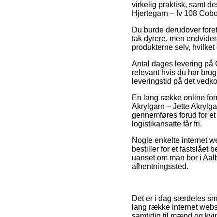
virkelig praktisk, samt d
Hjertegarn – fv 108 Cobol
Du burde derudover foretræ
tak dyrere, men endvider
produkterne selv, hvilke
Antal dages levering på G
relevant hvis du har brug 
leveringstid på det ved
En lang række online forr
Akrylgarn – Jette Akrylga
gennemføres forud for et 
logistikansatte får fri.
Nogle enkelte internet 
bestiller for et fastslåe
uanset om man bor i Aalbor
afhentningssted.
Det er i dag særdeles sma
lang række internet webs
samtidig til mænd og kvin