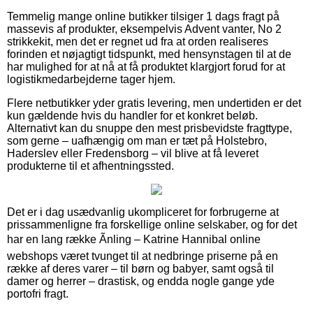
Temmelig mange online butikker tilsiger 1 dags fragt på
massevis af produkter, eksempelvis Advent vanter, No 2
strikkekit, men det er regnet ud fra at orden realiseres
forinden et nøjagtigt tidspunkt, med hensynstagen til at de
har mulighed for at nå at få produktet klargjort forud for at
logistikmedarbejderne tager hjem.
Flere netbutikker yder gratis levering, men undertiden er det
kun gældende hvis du handler for et konkret beløb.
Alternativt kan du snuppe den mest prisbevidste fragttype,
som gerne – uafhængig om man er tæt på Holstebro,
Haderslev eller Fredensborg – vil blive at få leveret
produkterne til et afhentningssted.
Det er i dag usædvanlig ukompliceret for forbrugerne at
prissammenligne fra forskellige online selskaber, og for det
har en lang række Ãnling – Katrine Hannibal online
webshops været tvunget til at nedbringe priserne på en
række af deres varer – til børn og babyer, samt også til
damer og herrer – drastisk, og endda nogle gange yde
portofri fragt.