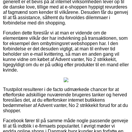
generelt er et bevis på at internet virksomheden lever op til
de danske love, tillige med at e-shoppen hyppigt revurderes
af fagmænd som kender til vilkårene. Desuden får du genvej
til at få assistance, såfremt du forvoldes dilemmaer i
forbindelse med din shopping.
Foruden dette foreslår vi at man er vidende om de
elementære vilkår der har indvirkning på transaktionen, som
for eksempel den ombytningsret webshoppen har. I den
forbindelse er det desuden vigtigt, at man til enhver tid
beholder sin e-mail kvittering, så man en anden gang vil
kunne vidne om købet af Advent vanter, No 2 strikkekit,
ligegyldigt om du er på udkig efter produkter til en mand eller
kvinde.
Trustpilot resulterer i de facto udmærkede chancer for at
efterforske adskillige nuværende brugeres tanker og herved
foreslåes det, at du efterforsker internet butikkens
bedømmelser af Advent vanter, No 2 strikkekit forud for at du
shopper.
Facebook fører til på samme måde nogle passende genveje
til at få indblik i e-firmaets popularitet. I øvrigt møder vi
endda online shops i Danmark hvor kunder kan forfatte en