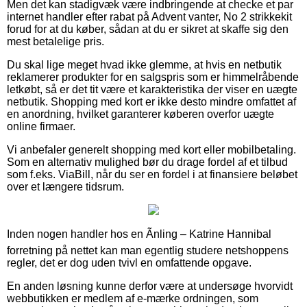
Men det kan stadigvæk være indbringende at checke et par
internet handler efter rabat på Advent vanter, No 2 strikkekit
forud for at du køber, sådan at du er sikret at skaffe sig den
mest betalelige pris.
Du skal lige meget hvad ikke glemme, at hvis en netbutik
reklamerer produkter for en salgspris som er himmelråbende
letkøbt, så er det tit være et karakteristika der viser en uægte
netbutik. Shopping med kort er ikke desto mindre omfattet af
en anordning, hvilket garanterer køberen overfor uægte
online firmaer.
Vi anbefaler generelt shopping med kort eller mobilbetaling.
Som en alternativ mulighed bør du drage fordel af et tilbud
som f.eks. ViaBill, når du ser en fordel i at finansiere beløbet
over et længere tidsrum.
Inden nogen handler hos en Ãnling – Katrine Hannibal
forretning på nettet kan man egentlig studere netshoppens
regler, det er dog uden tvivl en omfattende opgave.
En anden løsning kunne derfor være at undersøge hvorvidt
webbutikken er medlem af e-mærke ordningen, som