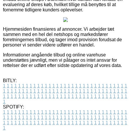
evaluering af deres køb, hvilket tillige må benyttes til at
fornemme tidligere kunders oplevelser.
Hjemmesiden finansieres af annoncer. Vi arbejder tæt
sammen med en hel del netshops og markedsfører
forretningernes tilbud, og tager imod provision forudsat de
personer vi sender videre udfører en handel.
Informationer angående tilbud og online varehuse
understøttes jævnligt, men vi påtager os intet ansvar for
rettelser der er udført efter sidste opdatering af vores data.
BITLY:
1
1
1
1
1
1
1
1
1
1
1
1
1
1
1
1
1
1
1
1
1
1
1
1
1
1
1
1
1
1
1
1
1
1
1
1
1
1
1
1
1
1
1
1
1
1
1
1
1
1
1
1
1
1
1
1
1
1
1
1
1
1
1
1
1
1
1
1
1
1
1
1
1
1
1
1
1
1
1
1
1
1
1
1
1
1
1
1
1
1
1
1
1
1
1
1
1
1
1
1
SPOTIFY:
1
1
1
1
1
1
1
1
1
1
1
1
1
1
1
1
1
1
1
1
1
1
1
1
1
1
1
1
1
1
1
1
1
1
1
1
1
1
1
1
1
1
1
1
1
1
1
1
1
1
1
1
1
1
1
1
1
1
1
1
1
1
1
1
1
1
1
1
1
1
1
1
1
1
1
1
1
1
1
1
1
1
1
1
1
1
1
1
1
1
1
1
1
1
1
1
1
1
1
1