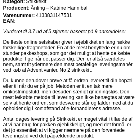
Kategori:
Strikkekit
Producent:
Ãnling – Katrine Hannibal
Varenummer:
4133831147531
EAN:
Vurderet til
3.7
ud af 5 stjerner baseret på
9
anmeldelser
De fleste online selskaber giver i øjeblikket en lang række
forskellige fragtmetoder. En af de mest benyttede er nu om
stunder pakkeshops, som gør det muligt at hente de købte
produkter lige når det passer dig. Den er altså særdeles
nem, samt tit ydermere den mest betalelige leveringsmanér
ved køb af Advent vanter, No 2 strikkekit.
Du kunne derudover prøve at få ordren leveret til din bopæl
eller til når du er på job. Metoden er tit en tak mere
omkostningsfuld, men desuden særligt gnidningsløs. Den
mest letkøbte metode til levering kan ikke benægtes at være
selv at hente ordren, som desværre står og falder med at du
opholder dig i kort afstand af e-forhandlerens adresse.
Antal dages levering på Strikkekit er meget vital i tilfælde af
at vi har brug for pakken øjeblikkeligt, og med det formål er
det jo essentielt at vi kigger nærmere på den forventede
leveringstid ved det pågældende produkt.